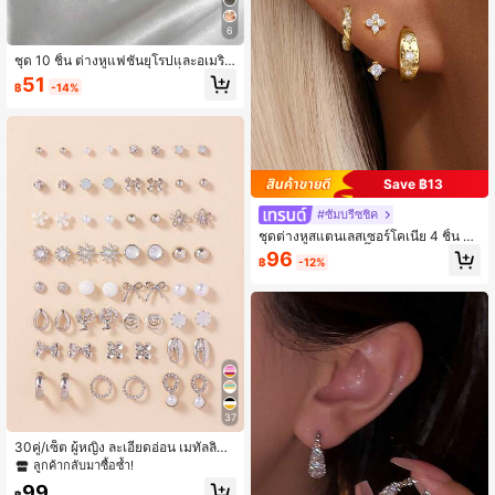
6
ชุด 10 ชิ้น ต่างหูแฟชั่นยุโรปและอเมริก
า หลายแบบ วัสดุทองแดง เครื่องประดั
51
฿
-14%
บต่างหูสำหรับผู้หญิง ต่างหูห่วงเรียบง่า
ย เหมาะสำหรับสวมใส่ในชีวิตประจำวัน
สไตล์มินิมอล
Save ฿13
#ซัมบรีซชิค
ชุดต่างหูสแตนเลสเซอร์โคเนีย 4 ชิ้น สไ
ตล์หรูหรา, ต่างหูสตั๊ดมงกุฎชุบทอง 18K
96
฿
-12%
& เครื่องประดับเจาะกระดูกอ่อน สำหรับ
ผู้หญิง, สุนทรียภาพ
37
30คู่/เซ็ต ผู้หญิง ละเอียดอ่อน เมทัลลิค เ
ปลือกหอยสังข์ , มุกเทียม & รูปหัวใจ ต่า
ลูกค้ากลับมาซื้อซ้ำ!
งหู ของขวัญ เซ็ต
99
฿