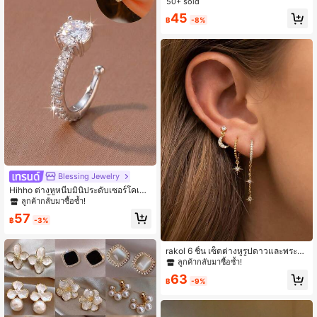
50+ sold
น
45
฿
-8%
Blessing Jewelry
Hihho ต่างหูหนีบมินิประดับเซอร์โคเนีย
เงางาม 1 ชิ้น แบบไม่ต้องเจาะหู ทรง C
ลูกค้ากลับมาซื้อซ้ำ!
-Shape สไตล์แฟชั่น เครื่องประดับต่าง
57
หูดีไซน์เก๋ เหมาะเป็นของขวัญสำหรับวั
฿
-3%
นหยุด ปาร์ตี้ และใส่ไปทำงาน แมตช์กับ
ต่างหูได้ ลุคสวยงาม
rakol 6 ชิ้น เซ็ตต่างหูรูปดาวและพระจั
นทร์ประดับเพทายทองแดงเงางามหรูห
ลูกค้ากลับมาซื้อซ้ำ!
รา, ของขวัญสำหรับผู้หญิง
63
฿
-9%