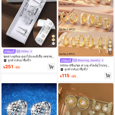
Hihho
7
ชุดต่างหูห้อย ดอกไม้และผีเสื้อ เพชรพล
อยหรูหรา 10 ชิ้น/ชุด สีเงิน อุปกรณ์เครื่อ
Blessing Jewelry
ลูกค้ากลับมาซื้อซ้ำ!
งประดับต่างหู ของขวัญสำหรับสาว ๆ พ
Hihho 6ชิ้น/ชุด ต่างหู สไตล์ยุโรปหรูหร
251
ร้อมกล่องของขวัญ (ชุดเครื่องประดับ)
฿
-3%
า ลายหูข้าวสาลี, ดีไซน์แกะสลักลายดอ
ลูกค้ากลับมาซื้อซ้ำ!
สำหรับวันวาเลนไทน์ วันแม่ วันเกิดแม่
กไม้กลวง, ชุดต่างหูเซอร์โคเนีย สไตล์เร
115
โทรคลาสสิก, เหมาะสำหรับใส่ซ้อนกันใ
฿
-3%
นชีวิตประจำวันหรือใส่เดี่ยว, ของขวัญที่
ดีที่สุดสำหรับเพื่อน