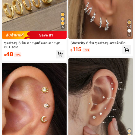
5
Save ฿1
6
ชุดต่างหู 6 ชิ้น ต่างหูสตั๊ดและต่างหูห่วง
Shescity 6 ชิ้น ชุดต่างหูเพชรคิวบิกเซ
ประดับคิวบิกเซอร์โคเนียอย่างประณีต
80+ sold
อร์โคเนียทรงเรขาคณิตทันสมัย, ต่างหูมิ
115
฿
-3%
ต่างหูทองแดงไม่ก่อให้เกิดอาการแพ้ สา
นิมอลแบบอสมมาตรสำหรับผู้หญิง, ต่าง
48
฿
-2%
มารถสวมซ้อนกันได้ ชุดต่างหูน่ารัก เห
หูที่ใช้งานได้หลากหลาย
มาะสำหรับผู้หญิงและเด็กผู้หญิง