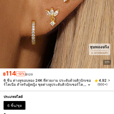
1/11
114
฿
-12%
฿129
6 ชิ้น ต่างหูขอบทอง 24K ที่สวยงาม ประดับด้วยคิวบิกเซอ
4.92
ร์โคเนีย สำหรับผู้หญิง ชุดต่างหูประดับคิวบิกเซอร์โค
(500+)
เนีย
ประเภทสไตล์
6 ชิ้น/ชุด