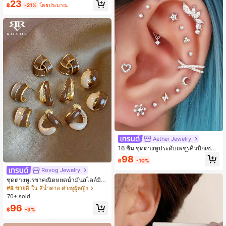
23
฿
-21%
โดยประมาณ
Aether Jewelry
16 ชิ้น ชุดต่างหูประดับเพชรคิวบิกเซอร์
โคเนียระยิบระยับ, ต่างหูสตั๊ดและต่างหู
98
฿
-10%
แบบหนีบตกแต่งรูปหัวใจ, พระจันทร์, ส
ายฟ้า, ต่างหูเจาะกระดูกอ่อนแบบซ้อนห
Rovog Jewelry
ลายชั้น, เหมาะสำหรับสวมใส่ในชีวิตปร
ชุดต่างหูเรขาคณิตหยดน้ำมันสไตล์มินิ
ะจำวันและงานปาร์ตี้ของผู้หญิง
มอล 5 คู่ เหมาะสำหรับสวมใส่ประจำวัน
#8 ขายดี
ใน สีน้ำตาล ต่างหูผู้หญิง
ของผู้หญิง
70+ sold
96
฿
-3%