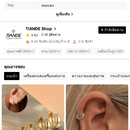
2.3K ผู้ติดตาม
4.92
วัสดุ:
ทองแดง
2.3K ผู้ติดตาม
4.92
ดูเพิ่มเติม
2.3K ผู้ติดตาม
4.92
TIANDE Shop
กำลังติดตาม
2.3K ผู้ติดตาม
4.92
t***5
ตาม
1 วันที่ผ่านมา
2.3K ผู้ติดตาม
4.92
9.4K ชิ้นที่ขายไปเมื่อเร็วๆ นี้
3.1K ซื้อซ้ำ
2.3K ผู้ติดตาม
4.92
คุณภาพดี (400+)
สวย (300+)
เก๋มาก (300+)
เหมือนในรูป (200+)
2.3K ผู้ติดตาม
4.92
คุณอาจชอบ
2.3K ผู้ติดตาม
4.92
2.3K ผู้ติดตาม
4.92
แนะนำ
เครื่องตกแต่งเครื่องแต่งกาย
ความงามและสุขภาพ
กระเป๋าและก
2.3K ผู้ติดตาม
4.92