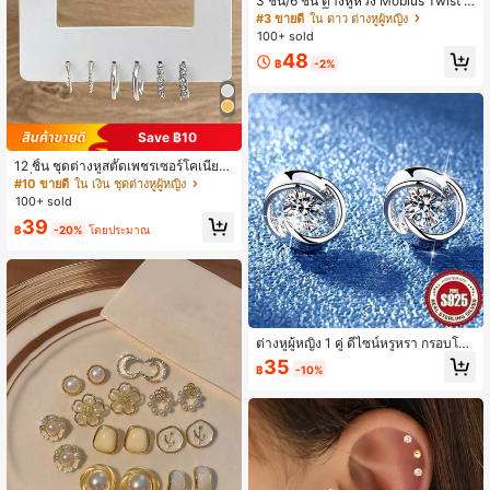
3 ชิ้น/6 ชิ้น ต่างหูห่วง Mobius Twist K
not ต่างหูสตั๊ด Starburst โลหะผสมทอง
#3 ขายดี
ใน ดาว ต่างหูผู้หญิง
แดงฝังเพชร คิวบิกเซอร์โคเนีย เหมาะ
100+ sold
สำหรับสวมใส่ในชีวิตประจำวันสำหรับผู้
48
หญิง
฿
-2%
Save ฿10
12 ชิ้น ชุดต่างหูสตั๊ดเพชรเซอร์โคเนียแ
ฟชั่น, ดีไซน์มินิมอลหรูหราสำหรับผู้หญิ
#10 ขายดี
ใน เงิน ชุดต่างหูผู้หญิง
ง
100+ sold
39
฿
-20%
โดยประมาณ
ต่างหูผู้หญิง 1 คู่ ดีไซน์หรูหรา กรอบโลห
ะโค้งเงาวาวลายเส้นคู่สไตล์สตรีมไลน์
35
฿
-10%
ประดับเซอร์โคเนียสังเคราะห์ทรงกลมเดี่
ยว เหมาะสำหรับใส่ประจำวัน งานสังสร
รค์วันหยุด วันครบรอบ และเป็นของขวั
ญ