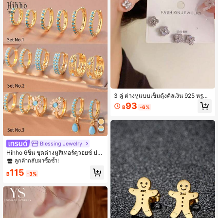
3 คู่ ต่างหูแบบเข็มตุ้งคิลเงิน 925 หรูหร
าลายโคลเวอร์สี่ใบ, เม็ดเพชรซีเอสเจียร
93
฿
-6%
ะไนติดขั้ว เหมาะสำหรับการสวมใส่ประ
จำวันและของขวัญสำหรับผู้หญิง
Blessing Jewelry
Hihho 6ชิ้น ชุดต่างหูสีเทอร์ควอยซ์ ประ
กอบด้วยลายแกะสลักกลวง, จี้ลายดอกไ
ลูกค้ากลับมาซื้อซ้ำ!
ม้ และดีไซน์อเนกประสงค์อื่นๆ, เครื่องป
115
ระดับสไตล์ฝรั่งเศสที่สดใหม่และวินเทจ
฿
-3%
เหมาะสำหรับชุดใส่เที่ยว, ชุดทำงาน แล
ะชุดเดินทางเบาๆ