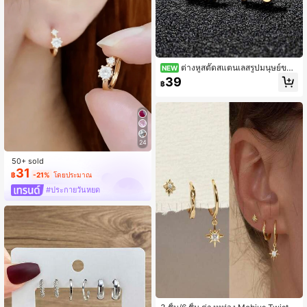
ต่างหูสตั๊ดสแตนเลสรูปมนุษย์ขนม
NEW
ปังขิง 1 คู่ ของขวัญคริสต์มาส
39
฿
24
50+ sold
31
฿
-21%
โดยประมาณ
#ประกายวันหยุด