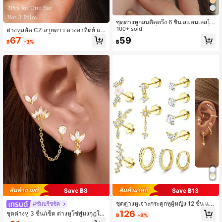
ชุดต่างหูกลมติดตรึง 6 ชิ้น สแตนเลสไท
เทเนียม เพชรซีซี่, แหวนจมูก/ปาก เครื่อ
100+ sold
ต่างหูสตั๊ด CZ ลายดาว ดวงอาทิตย์ แล
งประดับ สำหรับผู้หญิงสวมใส่ทุกวัน
ะดาวเคราะห์ 3 ชิ้น สำหรับผู้หญิง ชุบท
67
59
฿
-3%
฿
อง 18K ขนาดเล็กจิ๋วน่ารัก สำหรับเจาะ
กระดูกอ่อน Helix และ Tragus เครื่องปร
ะดับของขวัญ
Save ฿8
Save ฿13
ชุดต่างหูเจาะกระดูกหูผู้หญิง 12 ชิ้น แบ
#ซัมบรีซชิค
บสตั๊ดหลังแบน สแตนเลส เหมาะสำหรับ
126
ชุดต่างหู 3 ชิ้น/เซ็ต ต่างหูโซ่พู่มงกุฎใบ
฿
-9%
Helix, Tragus, Conch และตำแหน่งเจ
ไม้ประดับเซอร์โคเนีย & ต่างหูดอกไม้แ