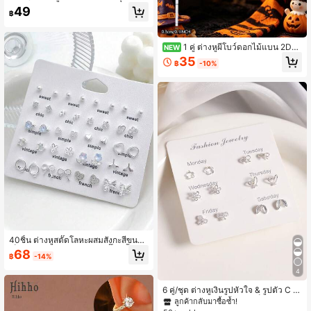
น สำหรับผู้หญิง สีเงิน เก๋ใหม่ Y2K สวมใ
49
฿
ส่ในชีวิตประจำวัน เครื่องประดับของขวั
ญสาว
1 คู่ ต่างหูผีโบว์ดอกไม้แบน 2D
NEW
สำหรับวันฮาโลวีน สำหรับผู้หญิง, ต่างหู
35
฿
-10%
วันหยุดที่ทันสมัยและสนุกสนาน, เหมาะ
สำหรับงานปาร์ตี้ฮาโลวีน, การแสดง แ
ละการออกเดท. ของขวัญฮาโลวีนที่ดีที่สุ
ดสำหรับผู้หญิง
40ชิ้น ต่างหูสตั๊ดโลหะผสมสังกะสีขนาด
เล็กน่ารักประณีต ชุดต่างหูสตั๊ดผีเสื้อโล
68
฿
-14%
หะผสมสังกะสีมงกุฎสำหรับผู้หญิงใช้ได้
ทุกวัน
4
6 คู่/ชุด ต่างหูเงินรูปหัวใจ & รูปตัว C ส
ไตล์มินิมอล เหมาะสำหรับเป็นของขวัญ
ลูกค้ากลับมาซื้อซ้ำ!
สำหรับผู้หญิง, เหมาะสำหรับแม่หรือแฟ