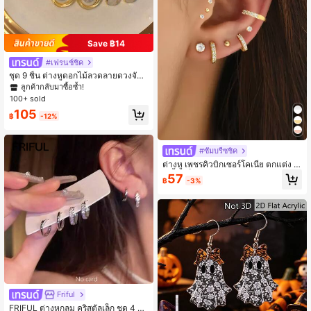
Save ฿14
#เฟรนช์ชิค
ชุด 9 ชิ้น ต่างหูดอกไม้ลวดลายดวงจันท
ร์อย่างน้อยต่างหูโครงกรอบกลมเรขาค
ลูกค้ากลับมาซื้อซ้ำ!
ณิตประดับเพชรประดับมุกสง่างามรับกั
100+ sold
นได้กับการใส่ประจำวันและเทศกาล
105
฿
-12%
#ซัมบรีซชิค
ต่างหู เพชรคิวบิกเซอร์โคเนีย ตกแต่ง 1
2 ชิ้น/เซ็ต
57
฿
-3%
Friful
FRIFUL ต่างหูกลม คริสตัลเล็ก ชุด 4 ชิ้