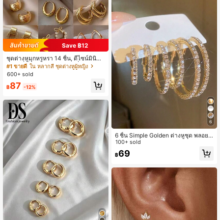
Save ฿12
ชุดต่างหูมุกหรูหรา 14 ชิ้น, ดีไซน์มินิมอ
ลใหม่ที่เป็นเอกลักษณ์ ต่างหูที่สง่างาม
#1 ขายดี
ใน หลากสี ชุดต่างหูผู้หญิง
สำหรับผู้หญิง, ของขวัญสำหรับเธอ
600+ sold
87
฿
-12%
6
6 ชิ้น Simple Golden ต่างหูชุด พลอยเ
ทียม Inlay เหมาะสำหรับผู้หญิงสวมใส่ทุ
100+ sold
กวัน, วันหยุดและวันที่ของขวัญ
69
฿