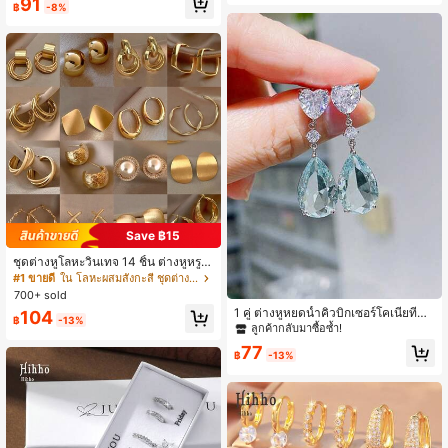
91
าะหูอื่นๆ
฿
-8%
บบสตั๊ด, เครื่องประดับเจาะหูผู้หญิงชุบท
อง 18K ดีไซน์เอกลักษณ์
Save ฿15
ชุดต่างหูโลหะวินเทจ 14 ชิ้น ต่างหูหรูห
ราเฉพาะตัวสำหรับสวมใส่ประจำวัน ขอ
#1 ขายดี
ใน โลหะผสมสังกะสี ชุดต่างหูผู้หญิง
งขวัญสำหรับผู้หญิง
700+ sold
1 คู่ ต่างหูหยดน้ำคิวบิกเซอร์โคเนียที่หรู
104
฿
-13%
หรา เหมาะสำหรับผู้หญิงสวมใส่ สามาร
ลูกค้ากลับมาซื้อซ้ำ!
ถใช้ในงานแต่งงาน งานหมั้น วันครบรอ
77
บ วันวาเลนไทน์ และโอกาสอื่นๆ
฿
-13%