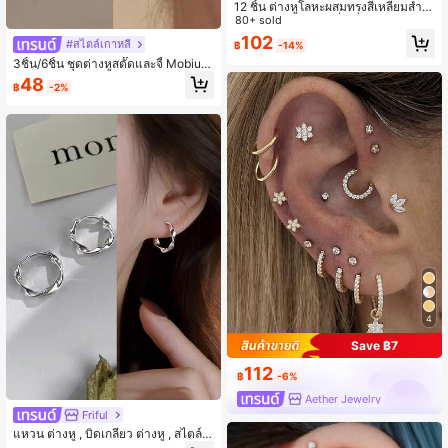
12 ชิ้น ต่างหูโลหะผสมทรงสี่เหลี่ยมสำห
รับผู้หญิง, ต่างหูทรงสี่เหลี่ยมประดับพลอ
80+ sold
ยเทียมใหม่, ต่างหูหรูหราสไตล์ย้อนยุค,
102
#สไตล์เกาหลี
฿
-14%
คละแบบ
3ชิ้น/6ชิ้น ชุดต่างหูสตั๊ดและจี้ Mobius
Twist, โลหะผสมทองแดงฝังเพทายลูกบ
48
฿
-2%
าศก์, สไตล์ตะวันออกกลางระดับไฮเอน
ด์, เหมาะสำหรับสวมใส่ในชีวิตประจำวั
นของผู้หญิง, ของขวัญ, การถ่ายภาพ
4
Save ฿7
112
฿
-6%
Aether Jewelry
Friful
แหวน ต่างหู , บิดเกลียว ต่างหู , สไตล์ I
ns ต่างหู , ผู้หญิง ต่างหู