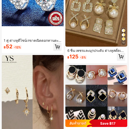
1 คู่ ต่างหูดีไซน์เรขาคณิตดอกทานตะวั
10
นหรูหราเงางามไม่ก่อให้เกิดอาการแพ้ เ
52
฿
-12%
หมาะสำหรับสวมใส่ประจำวันของผู้หญิ
6 ชิ้น เพชรและมุกประดับ ต่างหูสตั๊ดเซ็
ง วันหยุด วันครบรอบ และของขวัญสาร
ท หรูหราสไตล์ฝรั่งเศส เหมาะสำหรับสว
125
ภาพรัก
฿
-3%
มใส่ประจำวันและวันหยุด
Save ฿17