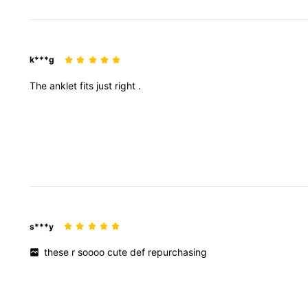
k***g
The
anklet
fits
just
right
.
s***y
these
r
soooo
cute
def
repurchasing
47K ผู้ติดตาม