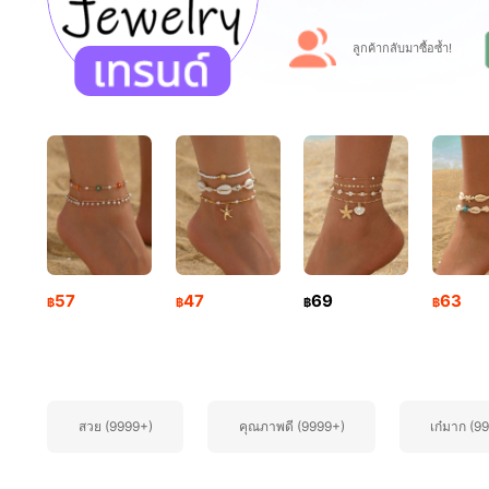
ลูกค้ากลับมาซื้อซ้ำ!
47K ผู้ติดตาม
4.91
57
47
69
63
฿
฿
฿
฿
47K ผู้ติดตาม
4.91
สวย (9999+)
คุณภาพดี (9999+)
เก๋มาก (9