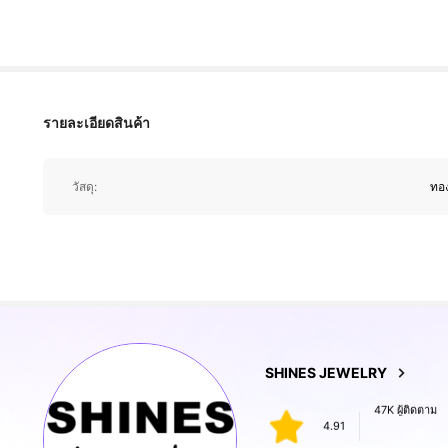
4.91
รายละเอียดสินค้า
47K ผู้ติดตาม
วัสดุ:
ทอ
4.91
47K ผู้ติดตาม
SHINES JEWELRY
4.91
P***7
จ่าย
1 วันที่ผ่านมา