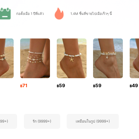
ก่อตั้งเมื่อ 1 ปีที่แล้ว
1.4M ชิ้นที่ขายไปเมื่อเร็วๆ นี้
71
59
59
49
฿
฿
฿
฿
999+)
รัก (9999+)
เหมือนในรูป (9999+)