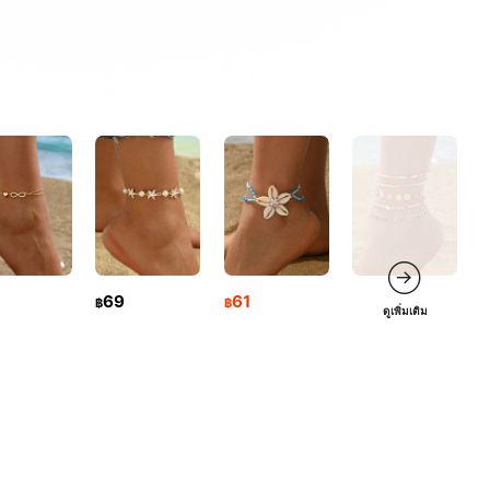
69
61
฿
฿
ดูเพิ่มเติม