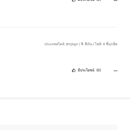
ประเภทสไตล์: สกรูจมูก / สี: สีเงิน / ไซส์: 4 ชิ้น/เซ็ต
มีประโยชน์
(0)