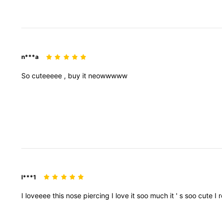
n***a
So
cuteeeee
,
buy
it
neowwwww
l***1
I
loveeee
this
nose
piercing
I
love
it
soo
much
it
'
s
soo
cute
I