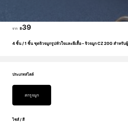
39
฿
จาก
4 ชิ้น / 1 ชิ้น ชุดจิวจมูกรูปหัวใจและผีเสื้อ – จิวจมูก CZ 20G สำหรับ
ประเภทสไตล์
สกรูจมูก
ไซส์ / สี