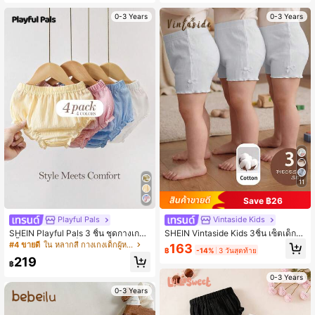
0-3 Years
0-3 Years
11
Save ฿26
Playful Pals
Vintaside Kids
SHEIN Playful Pals 3 ชิ้น ชุดกางเกงข
SHEIN Vintaside Kids 3ชิ้น เซ็ตเด็กห
าสั้นสีอ่อนสำหรับเด็กผู้หญิงฤดูร้อน สีเบ
ญิง 0-3Y ฤดูใบไม้ผลิ ฤดูร้อน แบบใหม่
#4 ขายดี
ใน หลากสี กางเกงเด็กผู้หญิง
163
฿
-14%
3 วันสุดท้าย
จ สีขาว สีชมพู สไตล์มินิมอล ทรงหลวม
ชุดกีฬาแบบเป็นทางการ ถักทอ ริบบิ้น สี
219
เหมาะสำหรับวันหยุดกลางแจ้ง น่ารัก สี
พื้นเรียบ 3 ชิ้น ชุดกางเกงขาสั้น พอดีตัว
฿
ชมพูและสีขาว
เหมาะสำหรับการสวมใส้ทั้งในร่มและก
0-3 Years
ลางแจ้ง
0-3 Years