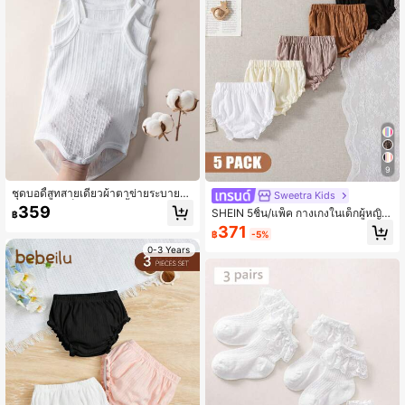
9
ชุดบอดี้สูทสายเดี่ยวผ้าตาข่ายระบายอา
Sweetra Kids
กาศสำหรับเด็กผู้หญิง 4 ชิ้น ของขวัญ
359
SHEIN 5ชิ้น/แพ็ค กางเกงในเด็กผู้หญิง
฿
สำหรับงานเลี้ยงเด็กแรกเกิด
ฤดูร้อนบางเบา, กางเกงฝึกหัดน่ารักแบ
371
฿
-5%
บสบายๆ, กางเกงในสามเหลี่ยมไม่เสียด
สี
0-3 Years