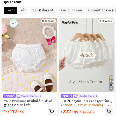
คุณอาจชอบ
แนะนำ
เด็ก
บ้าน & ที่อยู่อาศัย
ของเล่นและเกม
อุปกรณ์สำนักงาน & อ
0-3 Years
0-3 Years
18
Sweet Baby.
Playful Pals
กางเกงขาสั้นคล่องตัวพื้นสีเรียบ สำหรับ
SHEIN Playful Pals ชุดกางเกงบรีฟเด็
เด็กทารกหญิง สวมใส่ประจำวัน
กผู้หญิง 4 ชิ้น สีขาว ฤดูร้อน พื้นฐาน สีพื้
ลูกค้ากลับมาซื้อซ้ำ!
#5 ขายดี
ใน ธรรมดา กางเกงเด็กผู้หญิง
น แต่งระบาย เอวยืด นุ่ม บาง ลำลอง วั
112
222
นหยุด กางเกงขาสั้น กางเกงชั้นใน
฿
-6%
฿
-11%
3 วันสุดท้าย