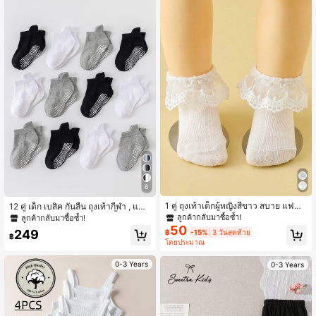
6
1 คู่ ถุงเท้าเด็กผู้หญิงสีขาว สบาย แฟชั่น
12 คู่ เด็ก เบสิค กันลื่น ถุงเท้ากีฬา , แทร
สไตล์เจ้าหญิง น่ารัก สำหรับใส่ในชีวิตป
มโพลีน ถุงเท้า , ถุงเท้าใส่เดินพื้น , หู ถุงเ
ลูกค้ากลับมาซื้อซ้ำ!
ลูกค้ากลับมาซื้อซ้ำ!
ระจำวัน งานปาร์ตี้ และวันหยุด
ท้าTube ใน สีดำ , สีขาว และ สีเทา
50
249
฿
-15%
3 วันสุดท้าย
฿
โดยประมาณ
0-3 Years
0-3 Years