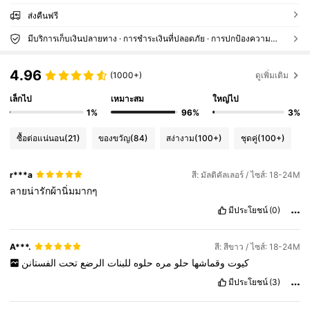
ส่งคืนฟรี
มีบริการเก็บเงินปลายทาง · การชำระเงินที่ปลอดภัย · การปกป้องความเป็นส่วนตัว
4.96
(1000+)
ดูเพิ่มเติม
เล็กไป
เหมาะสม
ใหญ่ไป
1%
96%
3%
ซื้อต่อแน่นอน
(21)
ของขวัญ
(84)
สง่างาม
(100+)
ชุดคู่
(100+)
r***a
สี: มัลติคัลเลอร์ / ไซส์: 18-24M
ลายน่ารักผ้านิ่มมากๆ
มีประโยชน์
(0)
A***.
สี: สีขาว / ไซส์: 18-24M
كيوت
وقماشها
حلو
مره
حلوه
للبنات
الرضع
تحت
الفستانن
มีประโยชน์
(3)