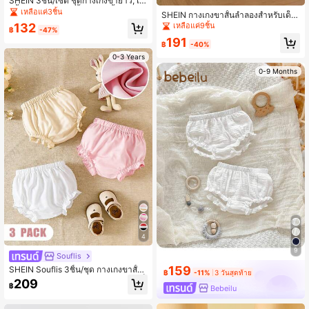
SHEIN 3ชิ้น/เซ็ต ชุดกางเกงขายาว, เล
กกิ้ง และกางเกงขาสั้นผ้าถักสีพื้นสำหรับ
เหลือแค่3ชิ้น
SHEIN กางเกงขาสั้นลำลองสำหรับเด็ก
เด็กผู้หญิง 0-3 ปี ฤดูใบไม้ผลิ ฤดูร้อน เข้
ผู้หญิงสำหรับฤดูร้อน
เหลือแค่9ชิ้น
132
าได้กับทุกชุด
฿
-47%
191
฿
-40%
0-3 Years
0-9 Months
4
9
Souflis
159
SHEIN Souflis 3ชิ้น/ชุด กางเกงขาสั้น
฿
-11%
3 วันสุดท้าย
ลำลองน่ารักและอเนกประสงค์สำหรับเด็
209
฿
Bebeilu
กชาย กางเกงเด็กผู้หญิงชายระบาย กาง
เกงบลูเมอร์ระบาย สีหลายสี โพลีเอสเตอ
ร์ ลายเรียบ