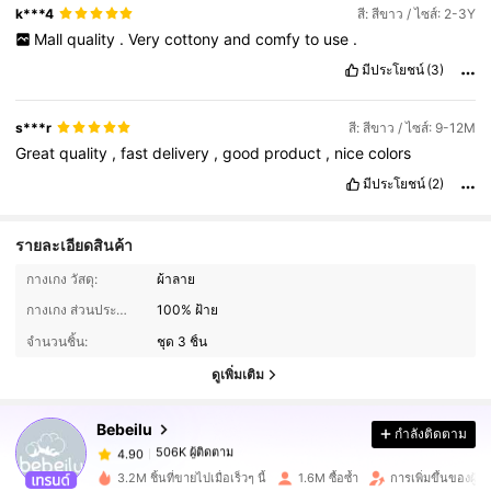
k***4
สี: สีขาว / ไซส์: 2-3Y
Mall
quality
.
Very
cottony
and
comfy
to
use
.
มีประโยชน์
(3)
s***r
สี: สีขาว / ไซส์: 9-12M
Great
quality
,
fast
delivery
,
good
product
,
nice
colors
มีประโยชน์
(2)
รายละเอียดสินค้า
กางเกง วัสดุ:
ผ้าลาย
506K ผู้ติดตาม
4.90
กางเกง ส่วนประกอบ:
100% ฝ้าย
จำนวนชิ้น:
ชุด 3 ชิ้น
506K ผู้ติดตาม
4.90
ดูเพิ่มเติม
Bebeilu
กำลังติดตาม
506K ผู้ติดตาม
4.90
b***8
จ่าย
1 วันที่ผ่านมา
3.2M ชิ้นที่ขายไปเมื่อเร็วๆ นี้
1.6M ซื้อซ้ำ
การเพิ่มขึ้นของผู้