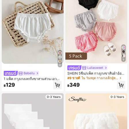
9
4
Lullasweet
SHEIN 5ชิ้น/แพ็ค กางเกงขาสั้นผ้าอ้อมเ
Bebeilu
ด็กผู้หญิง ลายดอกไม้ น้ำหนักเบา น่ารัก
#9 ขายดี
ใน วันหยุด กางเกงเด็กผู้หญิง
1 แพ็ค กางเกงเลกกิ้งขาสามส่วน เอวยา
ลำลอง ระบายอากาศได้ดี
งยืด ถักสีพื้นเรียบง่าย น่ารัก สำหรับเด็ก
129
349
฿
฿
ผู้หญิง
0-3 Years
0-3 Years