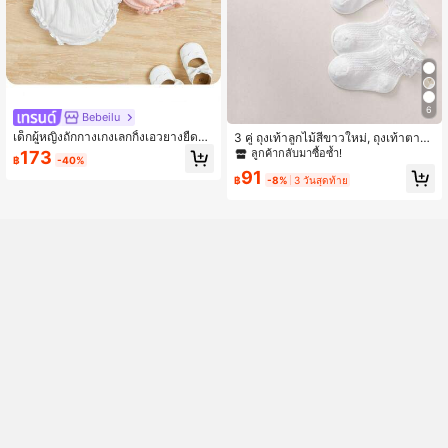
6
Bebeilu
เด็กผู้หญิงถักกางเกงเลกกิ้งเอวยางยืดสา
3 คู่ ถุงเท้าลูกไม้สีขาวใหม่, ถุงเท้าตาข่
มเหลี่ยมสีทึบลำลอง
ายระบายอากาศนุ่ม, ถุงเท้าทุกฤดูกาล,
ลูกค้ากลับมาซื้อซ้ำ!
173
฿
-40%
ถุงเท้าเด็กสไตล์โรงเรียน, ถุงเท้าเต้นรำ
91
สำหรับเด็กผู้หญิง
฿
-8%
3 วันสุดท้าย