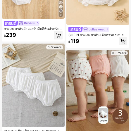
9
Bebeilu
กางเกงขาสั้นลำลองจับจีบสีพื้นสำหรับเ
Lullasweet
ด็กผู้หญิง สวมใส่ได้ทุกวัน
239
SHEIN กางเกงขาสั้น เด็กทารก ขอบระ
฿
บาย เอวจับย่น
119
฿
0-3 Years
0-3 Years