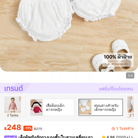
1/4
เสื้อท็อปเด็ก
ท่อนล่างสำหรับ
ทารกหญิง
เด็กทารกหญิง
2
ไอเทม
2
ไอเ
248
-11%
3 วันสุดท้าย
฿
฿279
เด็กผู้หญิงถักกางเกงชั้นในสามเหลี่ยมเอว
4.96
(
1000+
)