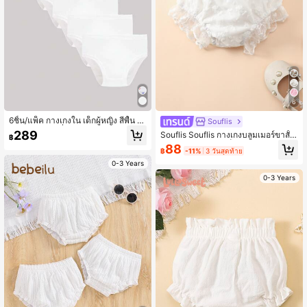
6
6ชิ้น/แพ็ค กางเกงใน เด็กผู้หญิง สีพื้น สี
Souflis
ขาว รูปสามเหลี่ยม
289
Souflis Souflis กางเกงบลูมเมอร์ขาสั้น
฿
ลูกไม้สีขาวสำหรับเด็กผู้หญิง, กางเกงข
88
฿
-11%
3 วันสุดท้าย
าสั้นสีขาวสำหรับเด็ก, กางเกงชั้นในสำ
หรับเด็ก, เหมาะสำหรับจับคู่กับชุดต่างๆ,
0-3 Years
วันเกิด
0-3 Years