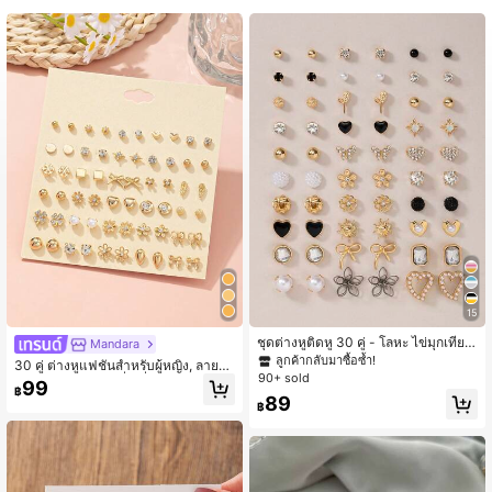
107K ผู้ติดตาม
4.94
107K ผู้ติดตาม
4.94
107K ผู้ติดตาม
4.94
107K ผู้ติดตาม
4.94
107K ผู้ติดตาม
4.94
15
ชุดต่างหูติดหู 30 คู่ - โลหะ ไข่มุกเทียม
Mandara
ดีไซน์เรียบง่ายและน่ารัก รวมถึงรูปหัวใ
ลูกค้ากลับมาซื้อซ้ำ!
30 คู่ ต่างหูแฟชั่นสำหรับผู้หญิง, ลายด
107K ผู้ติดตาม
จ หยดน้ำ ผีเสื้อ ไรไนสโตน ดอกไม้ ลวด
4.94
90+ sold
อกไม้, โบว์, หัวใจ, สี่เหลี่ยม, ลายเรขาค
99
ลายดวงอาทิตย์ เหมาะสำหรับสวมใส่ปร
฿
ณิต, สำหรับใส่ลำลองและวันหยุด
89
ะจำวันและเทศกาลเป็นของขวัญสำหรับ
฿
ผู้หญิง