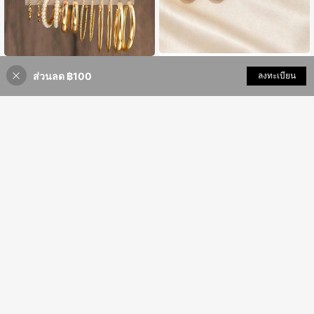
ชุดต่างหูสตั๊ดดอกไม้แบบอ่อนโยน 5 คู่,
ชุดต่างหูโลหะสไตล์โบฮีเมียนสำหรับผู้ห
ดอกไม้บิดเกลียวมุกเทียม, เครื่องประดับ
ส่วนลด ฿100
เพิ่มเข้ารถเข็น
ลงทะเบียน
ญิง 24 ชิ้น รวมถึงต่างหูไข่มุกเทียมและ
73
120
฿
-8%
หูหรูหราสำหรับการเดินทาง, ของขวัญเ
฿
-25%
ต่างหูรูปตัว C เหมาะสำหรับการสวมใส่
ล็กๆ
ประจำวัน งานปาร์ตี้ และของขวัญวันห
ยุด
5
RINTOLER ต่างหู สตั๊ด สีสุ่ม ตกแต่ง พล
Elarisse Jewelry