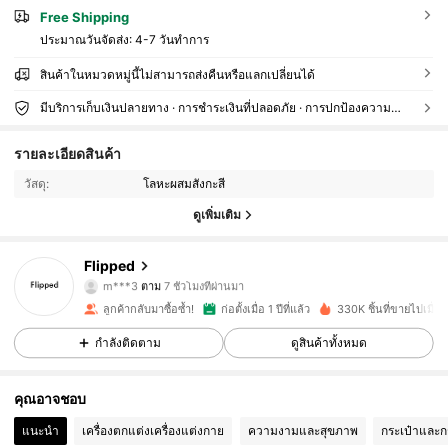
Free Shipping
ประมาณวันจัดส่ง:
4-7 วันทำการ
สินค้าในหมวดหมู่นี้ไม่สามารถส่งคืนหรือแลกเปลี่ยนได้
มีบริการเก็บเงินปลายทาง · การชำระเงินที่ปลอดภัย · การปกป้องความเป็นส่วนตัว
107K ผู้ติดตาม
4.94
รายละเอียดสินค้า
วัสดุ:
โลหะผสมสังกะสี
107K ผู้ติดตาม
4.94
ดูเพิ่มเติม
107K ผู้ติดตาม
4.94
Flipped
m***3
ตาม
7 ชั่วโมงที่ผ่านมา
ลูกค้ากลับมาซื้อซ้ำ!
ก่อตั้งเมื่อ 1 ปีที่แล้ว
330K ชิ้นที่ขายไปเมื่อเร็
107K ผู้ติดตาม
4.94
กำลังติดตาม
ดูสินค้าทั้งหมด
107K ผู้ติดตาม
4.94
คุณอาจชอบ
แนะนำ
เครื่องตกแต่งเครื่องแต่งกาย
ความงามและสุขภาพ
กระเป๋าและก