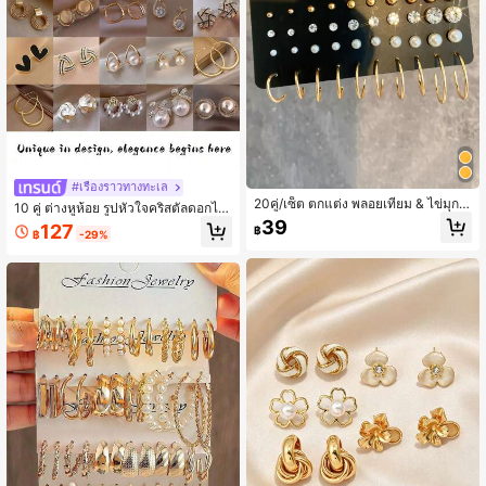
#เรื่องราวทางทะเล
20คู่/เซ็ต ตกแต่ง พลอยเทียม & ไข่มุกเ
10 คู่ ต่างหูห้อย รูปหัวใจคริสตัลดอกไม้
ทียม ต่างหู 20 คู่ มุกเทียม เพชรคิวบิกเซ
ไข่มุกเทียม น่ารักหรูหรา, ชุดต่างหู สไต
39
127
฿
อร์โคเนีย ต่างหู ต่างหู สตั๊ด ผู้หญิง อุปก
฿
-29%
ล์ผสมผสานอเนกประสงค์ที่สง่างาม, เครื่
รณ์เสริม แฟชั่น 2023
องประดับแฟชั่น ของขวัญที่ดีที่สุดสำหรั
บงานปาร์ตี้, งานแต่งงาน, สวมใส่ทุกวั
น, บรรจุแบบสุ่มในถุง OPP