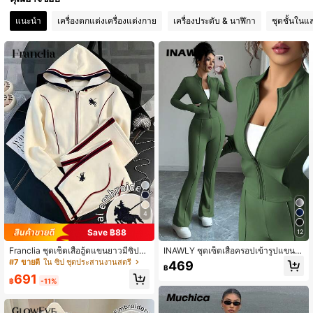
1.1M ผู้ติดตาม
4.87
แนะนำ
เครื่องตกแต่งเครื่องแต่งกาย
เครื่องประดับ & นาฬิกา
ชุดชั้นในแ
1.1M ผู้ติดตาม
4.87
1.1M ผู้ติดตาม
4.87
1.1M ผู้ติดตาม
4.87
1.1M ผู้ติดตาม
4.87
4
Save ฿88
12
1.1M ผู้ติดตาม
4.87
Franclia ชุดเซ็ตเสื้อฮู้ดแขนยาวมีซิปแ
INAWLY ชุดเซ็ตเสื้อครอปเข้ารูปแขนย
ละกางเกงพิมพ์ลายอัศวินสำหรับผู้หญิง
าวซิปหน้าคอจีนและกางเกงขายาวของ
#7 ขายดี
ใน ซิป ชุดประสานงานสตรี
469
฿
ชุดลำลอง
ผู้หญิง 2 ชิ้น
691
฿
-11%
1.1M ผู้ติดตาม
4.87