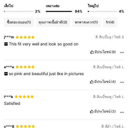
เล็กไป
เหมาะสม
ใหญ่ไป
2%
94%
4%
ซื้อต่อแน่นอน
(1)
คุณภาพเนื้อผ้าดี
(3)
พกพาสะดวก
(1)
รัก
(4)
j***m
สี: สีเบบี้บลู / ไซส์: S
This
fit
very
well
and
look
so
good
on
มีประโยชน์
(6)
e***e
สี: สีเบบี้ชมพู / ไซส์: L
so
pink
and
beautiful
just
like
in
pictures
มีประโยชน์
(4)
l***b
สี: สีเบบี้ชมพู / ไซส์: L
Satisfied
มีประโยชน์
(3)
c***8
สี: สีดำ / ไซส์: L