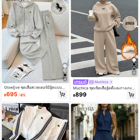
11
6
Muchica
GlowEve ชุดเสื้อสเวตเตอร์มีฮู้ดแบบลำ
Muchica ชุดเซ็ตเสื้อฮู้ดดี้และกางเกงว
ลองสีพื้นสำหรับผู้หญิง ปักลาย มีกระเป๋า
อร์มทรงหลวมลำลองบุผ้าสำลีกันหนาวสี
695
899
฿
-6%
฿
ซิปหลวมๆ และกางเกงวอร์มขากระบอก
สีกากีสำหรับผู้หญิง 2 ชิ้น, ฤดูใบไม้ร่วง/
ตรงเอวสูงปักลายพร้อมเชือกผูก เหมาะ
ฤดูหนาว
สำหรับใส่ในชีวิตประจำวัน เล่นกีฬา แล
ะสวมใส่พักผ่อน