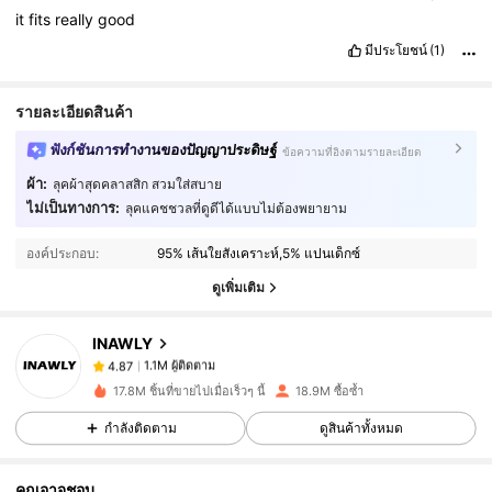
it
fits
really
good
มีประโยชน์
(1)
รายละเอียดสินค้า
ฟังก์ชันการทำงานของปัญญาประดิษฐ์
ข้อความที่อิงตามรายละเอียด
ผ้า:
ลุคผ้าสุดคลาสสิก สวมใส่สบาย
ไม่เป็นทางการ:
1.1M ผู้ติดตาม
ลุคแคชชวลที่ดูดีได้แบบไม่ต้องพยายาม
4.87
องค์ประกอบ:
95% เส้นใยสังเคราะห์,5% แปนเด็กซ์
1.1M ผู้ติดตาม
4.87
ดูเพิ่มเติม
INAWLY
1.1M ผู้ติดตาม
4.87
t***h
จ่าย
1 วันที่ผ่านมา
17.8M ชิ้นที่ขายไปเมื่อเร็วๆ นี้
18.9M ซื้อซ้ำ
กำลังติดตาม
ดูสินค้าทั้งหมด
1.1M ผู้ติดตาม
4.87
คุณอาจชอบ