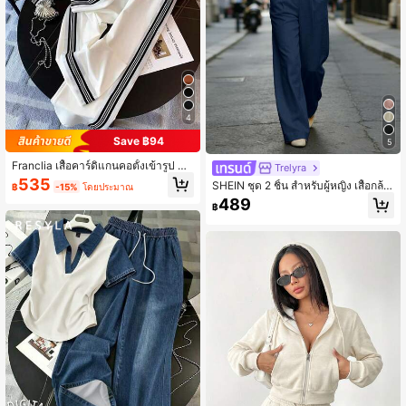
4
Save ฿94
5
Franclia เสื้อคาร์ดิแกนคอตั้งเข้ารูป +
Trelyra
กางเกงลำลองกระเป๋าเฉียง
535
SHEIN ชุด 2 ชิ้น สำหรับผู้หญิง เสื้อกล้า
฿
-15%
โดยประมาณ
มคอวีและกางเกงขาบาน สำหรับการเดิ
489
฿
นทางไปทำงาน