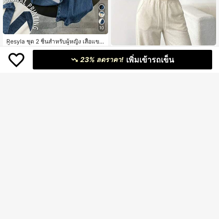
10
Resyla ชุด 2 ชิ้นสำหรับผู้หญิง เสื้อแขน
สั้นจีบสีบล็อก และกางเกงขากว้างเอวเชื
#2 ขายดี
ใน K-J Trend Picks ชุดประสานงานสตรี
ชุดลำลองผู้หญิง 2 ชิ้น เสื้อฮู้ดซิป และกา
อกรูด ลำลอง
200+ sold
เพิ่มเข้ารถเข็น
งเกงวอร์มทรงปกติ แขนยาว แฟชั่นฤดูใ
23% ลดราคา!
989
฿
-6%
บไม้ร่วง/ฤดูหนาว ชุดสวมใส่ในบ้านแล
619
฿
ะกีฬา สีขาวหรูหรา
5
6