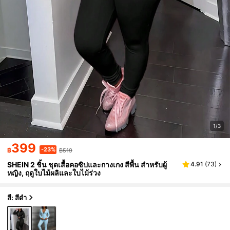
1/3
399
-23%
฿
฿519
SHEIN 2 ชิ้น ชุดเสื้อคอซิปและกางเกง สีพื้น สำหรับผู้
4.91
(
73
)
หญิง, ฤดูใบไม้ผลิและใบไม้ร่วง
สี: สีดำ