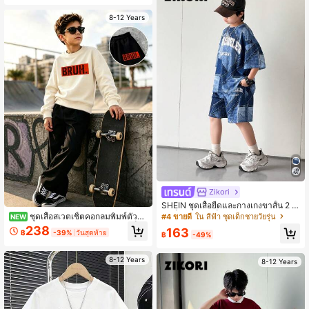
หยุด ฤดูใบไม้ผลิ/ฤดูร้อน/ฤดูใบไม้ร่วง ส
รีทแวร์ฤดูใบไม้ผลิ/ฤดูร้อน ชุดลำลองกล
วมใส่ง่ายและสบาย ตัวเลือกแรกสำหรับ
างแจ้ง ปาร์ตี้กลับโรงเรียน เหมาะสำหรั
8-12 Years
ฤดูร้อน เสื้อผ้าแฟชั่นลำลอง สตรีทแวร์ฤ
บปิกนิกกลางแจ้ง
ดูใบไม้ผลิ/ฤดูร้อน/ฤดูใบไม้ร่วง ชุดลำล
องสำหรับไปโรงเรียน
Zikori
SHEIN ชุดเสื้อยืดและกางเกงขาสั้น 2 ชิ้
น/เซ็ต สำหรับเด็กชายวัยรุ่น สไตล์เกาห
ชุดเสื้อสเวตเชิ้ตคอกลมพิมพ์ตัวอัก
#4 ขายดี
ใน สีฟ้า ชุดเด็กชายวัยรุ่น
NEW
ลีลำลอง ทรงหลวม ลายตัวอักษรและลา
ษรและกางเกงสไตล์มินิมอลสำหรับเด็กผู้
238
163
฿
-39%
วันสุดท้าย
ยพิมพ์ยีนส์ สีน้ำเงินเข้ม สตรีทแวร์ สำหรั
ชายขนาดใหญ่ แฟชั่นฤดูใบไม้ร่วง/ฤดู
฿
-49%
บฤดูร้อน เที่ยวในเมือง ใส่ไปโรงเรียน แ
หนาว สไตล์ใหม่ที่สบาย
ละเล่นกีฬา
8-12 Years
8-12 Years