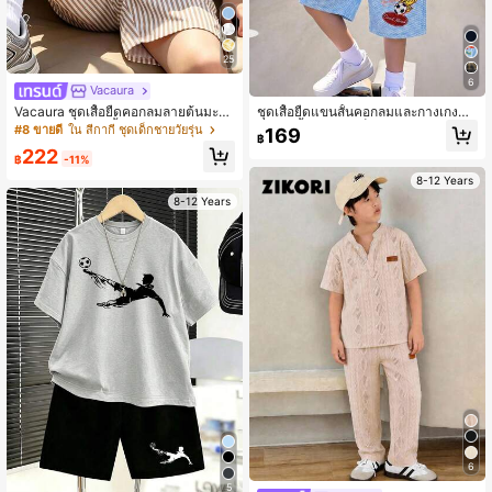
25
6
Vacaura
Vacaura ชุดเสื้อยืดคอกลมลายต้นมะพร้
ชุดเสื้อยืดแขนสั้นคอกลมและกางเกงขา
าวและกางเกงขาสั้นลายทางหลากสีสำ
ยาว 2 ชิ้น สำหรับเด็กผู้ชายวัยทวีน ลำล
#8 ขายดี
ใน สีกากี ชุดเด็กชายวัยรุ่น
169
฿
หรับเด็กผู้ชาย 2 ชิ้น สไตล์สบายๆ เหมา
อง สีขาว สไตล์มินิมอล Y2K ลายตัวอัก
222
ะสำหรับใส่ไปเที่ยวประจำวันและกลางแ
ษรภาษาอังกฤษ สปอร์ต วินเทจอเมริกัน
฿
-11%
จ้ง ลายพิมพ์ สไตล์เกาะ ชายหาดวันหยุ
ดีไซน์คัลเลอร์บล็อก ทรงหลวม ใส่สบาย
8-12 Years
ด ชุดฤดูร้อน เหมาะสำหรับวันหยุด การเ
แฟชั่นเรียบง่าย
8-12 Years
ดินทาง การถ่ายภาพ ฤดูใบไม้ผลิ/ฤดูร้อ
น ใหม่
6
5