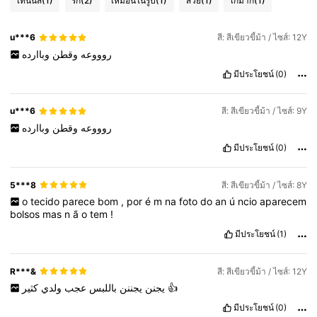
เทนนิส
(1)
รัก
(2)
เหมือนในรูป
(1)
สวย
(1)
เก๋มาก
(1)
u***6
สี: สีเขียวขี้ม้า / ไซส์: 12Y
روووعه
وقطن
وباارده
มีประโยชน์
(0)
u***6
สี: สีเขียวขี้ม้า / ไซส์: 9Y
روووعه
وقطن
وباارده
มีประโยชน์
(0)
5***8
สี: สีเขียวขี้ม้า / ไซส์: 8Y
o
tecido
parece
bom
,
por
é
m
na
foto
do
an
ú
ncio
aparecem
bolsos
mas
n
ã
o
tem
!
มีประโยชน์
(1)
R***&
สี: สีเขียวขี้ม้า / ไซส์: 12Y
ولدي
عجب
باللبس
يجننن
يجنن
كثير
👍
มีประโยชน์
(0)