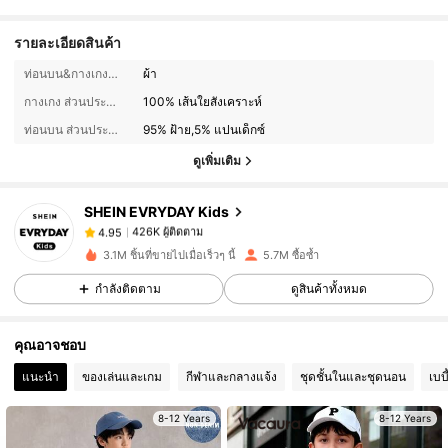
รายละเอียดสินค้า
ท่อนบน&กางเกง วัสดุ:
ผ้า
426K ผู้ติดตาม
4.95
กางเกง ส่วนประกอบ:
100% เส้นใยสังเคราะห์
ท่อนบน ส่วนประกอบ:
95% ฝ้าย,5% แปนเด็กซ์
426K ผู้ติดตาม
4.95
ดูเพิ่มเติม
SHEIN EVRYDAY Kids
426K ผู้ติดตาม
4.95
o***a
จ่าย
1 วันที่ผ่านมา
3.1M ชิ้นที่ขายไปเมื่อเร็วๆ นี้
5.7M ซื้อซ้ำ
426K ผู้ติดตาม
4.95
กำลังติดตาม
ดูสินค้าทั้งหมด
คุณอาจชอบ
426K ผู้ติดตาม
4.95
แนะนำ
ของเล่นและเกม
กีฬาและกลางแจ้ง
ชุดชั้นในและชุดนอน
เบบี
426K ผู้ติดตาม
4.95
8-12 Years
8-12 Years