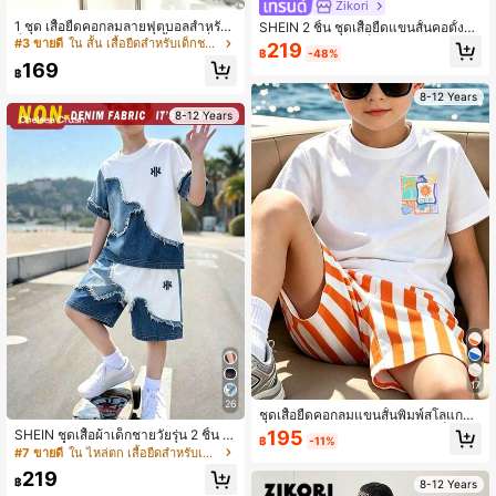
Zikori
1 ชุด เสื้อยืดคอกลมลายฟุตบอลสำหรับเ
SHEIN 2 ชิ้น ชุดเสื้อยืดแขนสั้นคอตั้งแ
ด็กชายวัยรุ่น + กางเกงขาสั้น, แฟชั่นฤดู
บบสบายๆ สำหรับเด็กผู้ชาย/วัยรุ่น แต่ง
#3 ขายดี
ใน สั้น เสื้อยืดสำหรับเด็กชายวัยรุ่น
219
฿
-48%
ร้อนใหม่ ชุดที่สบาย, กลับไปโรงเรียน
แพทช์ และกางเกงขาสั้น
169
฿
8-12 Years
8-12 Years
17
26
ชุดเสื้อยืดคอกลมแขนสั้นพิมพ์สโลแกนภ
าษาอังกฤษสไตล์พักผ่อนสำหรับเด็กชาย
SHEIN ชุดเสื้อผ้าเด็กชายวัยรุ่น 2 ชิ้น ส
195
฿
-11%
วัยรุ่น 2 ชิ้น พร้อมกางเกงขาสั้นกีฬา เห
ไตล์แฟชั่นอเนกประสงค์ สวมใส่สบาย ล
#7 ขายดี
ใน ไหล่ตก เสื้อยืดสำหรับเด็กชายวัยรุ่น
มาะสำหรับปาร์ตี้วันหยุด ฤดูใบไม้ผลิ/ฤ
ายพิมพ์ตัวอักษรภาษาอังกฤษเท่ๆ ชุดถัก
219
ดูร้อน สบายๆ สวมใส่สบาย สิ่งที่ต้องมีใ
สไตล์สตรีท เหมาะสำหรับงานปาร์ตี้วัน
฿
8-12 Years
นฤดูร้อน เสื้อผ้าแฟชั่นลำลอง เสื้อผ้าสต