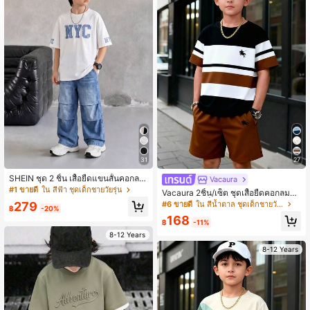
426K ผู้ติดตาม
4.95
426K ผู้ติดตาม
4.95
426K ผู้ติดตาม
4.95
31
27
426K ผู้ติดตาม
4.95
SHEIN ชุด 2 ชิ้น เสื้อยืดแขนสั้นคอกลม
Vacaura
พิมพ์ตัวอักษร และกางเกงขายาวพิมพ์ล
#1 ขายดี
ใน สีฟ้า ชุดเด็กชายวัยรุ่น
Vacaura 2ชิ้น/เซ็ต ชุดเสื้อยืดคอกลมสีตั
ายยีนส์เทียมมีกระเป๋า สำหรับเด็กผู้ชาย
ดกันสำหรับเด็กผู้ชาย, สวมใส่สบายและ
279
#6 ขายดี
ใน สีน้ำตาล ชุดเด็กชายวัยรุ่น
วัยรุ่น
฿
-20%
426K ผู้ติดตาม
4.95
ทันสมัยสำหรับใส่ในชีวิตประจำวัน, ไปโ
168
รงเรียน, เล่นกีฬา
฿
-11%
8-12 Years
8-12 Years