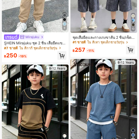
8
10
Mirajuku
ชุดเสื้อยืดและกางเกงขาสั้น 2 ชิ้น/เซ็ต
สำหรับเด็กชาย/วัยรุ่นชาย สีเทาเข้ม ลา
#1 ขายดี
ใน สีเทา ชุดเด็กชายวัยรุ่น
SHEIN Mirajuku ชุด 2 ชิ้น เสื้อยืดแขน
ยพิมพ์รถแข่ง ผ้าฟลีซ ทรงหลวม คอกลม
สั้นพิมพ์ลายสีดำ & กางเกงคาร์โก้ทรงส
#7 ขายดี
ใน สีกากี ชุดเด็กชายวัยรุ่น
257
สไตล์สตรีทแวร์ฤดูร้อน สำหรับใส่เที่ยวใ
฿
-11%
อบยาวสีแอปริคอต สำหรับเด็กผู้ชาย ฤดู
250
นเมืองแบบลำลอง
ใบไม้ผลิ/ฤดูร้อน สไตล์ลำลองอเนกประส
฿
-19%
งค์
8-12 Years
8-12 Years