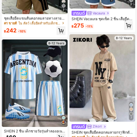
8
9
Vacaura
ชุดเสื้อยืดแขนสั้นคอกลมลายทางลายจุ
SHEIN Vacaura ชุดเซ็ต 2 ชิ้น เสื้อยืดแ
ดลายม้าสไตล์ลำลองกีฬาสำหรับเด็กผู้ช
ขนสั้นพิมพ์ตัวอักษรและกางเกงขาสั้น
#1 ขายดี
ใน สัตว์ เสื้อยืดสำหรับเด็กชายวัยรุ่น
275
฿
-11%
าย + กางเกงขาสั้นมีกระเป๋า 2 ชิ้น ฤดูใ
ลำลอง สำหรับเด็กชายวัยรุ่น
242
บไม้ผลิ/ฤดูร้อน
฿
-10%
8-12 Years
8-12 Years
7
Zikori
SHEIN 2 ชิ้น เด็กชายวัยรุ่นลำลองอเนก
SHEIN ชุดเสื้อยืดคอกลมลายกราฟิกตัว
ประสงค์ สวมใส่สบาย ลายตัวอักษร คอก
อักษรขนาดใหญ่และกางเกงขาสั้นสไตล์