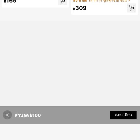
169
#5 ขายดี
ใน สีกากี ชุดเด็กชายวัยรุ่น
฿
ลม ทรงหลวม เสื้อยืดแขนสั้นและกางเก
วิทยาลัยแบบสบายๆ สำหรับเด็กชายวัย
309
งขาสั้น ชุดถัก 2 ชิ้น, เสื้อฟุตบอล เหมาะ
รุ่น 2 ชิ้น สีคากี ฤดูร้อน ทรงโอเวอร์ไซส์
฿
สำหรับเดินทาง, โรงเรียน, ลำลองประจำ
สำหรับเที่ยวในเมือง โรงเรียน และชุดกี
วัน, ท่องเที่ยว, กีฬา, ฤดูใบไม้ผลิ/ฤดูร้อน
ฬา
ส่วนลด ฿100
เพิ่มเข้ารถเข็น
ลงทะเบียน
46% ลดราคา!