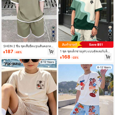
12
6
Save ฿51
SHEIN 2 ชิ้น ชุดเสื้อยืดแขนสั้นคอกลม
ทรงหลวมและกางเกงขาสั้นสไตล์ลำลอง
187
1 ชุด ชุดเด็กชายเท่ๆ แบบคัลเลอร์บล็อก
฿
-48%
สำหรับเด็กผู้ชาย, ชุดวอร์ม, ชุดเสื้อยืดสีเ
แพตช์เวิร์ก แขนสั้น ลายคลื่นสีเขียวเข้ม
168
ขียว, ชุด 2 ชิ้น, ชุด Y2K, เหมาะสำหรับ
฿
-23%
และเขียวอ่อนซ้อนกันบนพื้นสีเบจ พร้อม
ฤดูใบไม้ผลิ/ฤดูร้อน, การออกนอกบ้าน,
รายละเอียดโลโก้ที่เป็นเอกลักษณ์บนเสื้อ
8-12 Years
วันวาเลนไทน์, การออกเดท, การเดินทา
และกางเกง คอกลมหลวมไม่รัดคอ กางเ
ง, วันหยุดพักผ่อน, การรวมญาติ, การกลั
8-12 Years
กงขาสั้นขาบานเคลื่อนไหวได้อิสระ เหม
บไปโรงเรียน, งานแต่งงาน, งานทางกา
าะสำหรับออกไปข้างนอกประจำวันและ
ร, กีฬา, งานเลี้ยงวันเกิด
กีฬาแบบสบายๆ สร้างลุคหน้าร้อนที่หล่อ
เหลาสำหรับเด็กชายตัวน้อยได้อย่างง่า
ยดาย