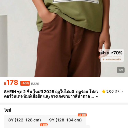
1/9
178
-46%
฿
฿329
SHEIN ชุด 2 ชิ้น ใหม่ปี 2025 ฤดูใบไม้ผลิ-ฤดูร้อน โปสเ
5.00
(
17
)
ตอร์วินเทจ พิมพ์เสื้อยืด และกางเกงขายาวสีน้ำตาล
เบา ชุดทรงสบายสำหรับเด็กชายวัยรุ่น เหมาะสำหรั
บการสวมใส่ประจำวัน กิจกรรมกลางแจ้ง และการรวมตั
วครอบครัว
ไซส์
10 left
8Y
(122-128 cm)
9Y
(128-134 cm)
8 left