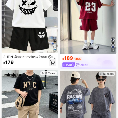
5
SHEIN เด็กชายก่อนวัยรุ่น ลำลอง เรียบ
189
฿
-35%
ง่าย อิโมติคอน พิมพ์ คอกลม แขนสั้น เสื้
179
฿
อยืด และ กางเกงขาสั้น 2 ชิ้น/เซ็ต , ฤดูร้
Zikori
อน
8-12 Years
8-12 Years