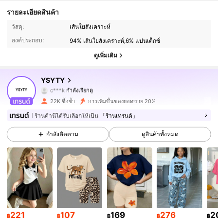
รายละเอียดสินค้า
7K ผู้ติดตาม
4.87
วัสดุ:
เส้นใยสังเคราะห์
องค์ประกอบ:
94% เส้นใยสังเคราะห์,6% แปนเด็กซ์
7K ผู้ติดตาม
4.87
ดูเพิ่มเติม
7K ผู้ติดตาม
4.87
YSYTY
c***k
กำลังเรียกดู
7K ผู้ติดตาม
4.87
22K ซื้อซ้ำ
การเพิ่มขึ้นของยอดขาย 20%
7K ผู้ติดตาม
4.87
ร้านค้านี้ได้รับเลือกให้เป็น
「ร้านเทรนด์」
กำลังติดตาม
ดูสินค้าทั้งหมด
7K ผู้ติดตาม
4.87
7K ผู้ติดตาม
4.87
7K ผู้ติดตาม
4.87
7K ผู้ติดตาม
4.87
221
107
169
276
2
฿
฿
฿
฿
฿