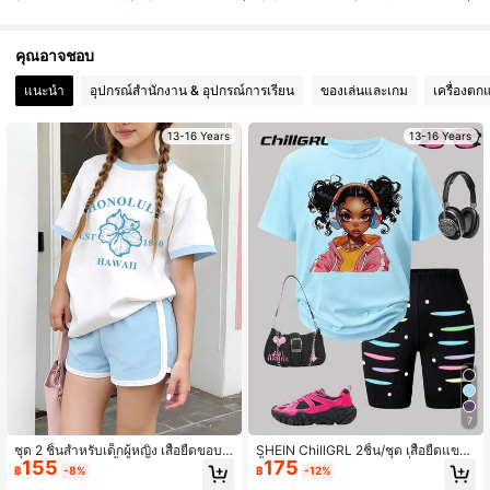
7K ผู้ติดตาม
4.87
คุณอาจชอบ
แนะนำ
อุปกรณ์สำนักงาน & อุปกรณ์การเรียน
ของเล่นและเกม
เครื่องตก
7K ผู้ติดตาม
4.87
13-16 Years
13-16 Years
7
ชุด 2 ชิ้นสำหรับเด็กผู้หญิง เสื้อยืดขอบตั
SHEIN ChillGRL 2ชิ้น/ชุด เสื้อยืดแขน
155
175
ดสีและกางเกงขาสั้นสีบล็อก ลายฮาวาย
สั้นพิมพ์ลายสไตล์สตรีทแฟชั่นสำหรับวัย
฿
-8%
฿
-12%
ดอกชบาและ "HONOLULU HAWAII"
รุ่นหญิง และกางเกงขาสั้นพิมพ์ลายรัดรู