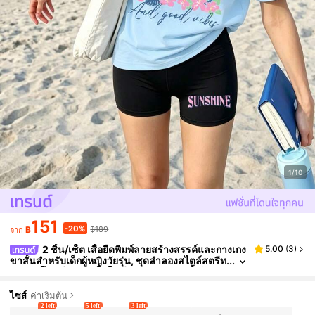
1/10
151
-20%
฿
฿189
จาก
2 ชิ้น/เซ็ต เสื้อยืดพิมพ์ลายสร้างสรรค์และกางเกง
5.00
(
3
)
ขาสั้นสำหรับเด็กผู้หญิงวัยรุ่น, ชุดลำลองสไตล์สตรีท
สำหรับโรงเรียนและใส่ในชีวิตประจำวัน, เสื้อผ้าลำ
ลองกลางแจ้งแฟชั่นใหม่สำหรับฤดูใบไม้ผลิ/ฤดูร้อน
ไซส์
ค่าเริ่มต้น
2 left
5 left
3 left