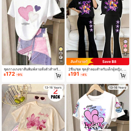
4
Save ฿8
29
ชุดกางเกงขาสั้นพิมพ์ลายทั้งตัวสำหรับวั
2ชิ้น/ชุด ชุดลำลองสำหรับเด็กผู้หญิง, ป
172
191
ยรุ่นหญิง สไตล์สตรีทลำลอง สีชมพู ม่วง
ระกอบด้วยเสื้อยืดทรงหลวมพิมพ์ลาย "K
฿
-9%
฿
-4%
ขาว สามสี ลายหัวใจ เอฟเฟกต์เดนิมเที
-POP" นีออนสโลแกนและกลุ่มไอดอลห
ยมย้อนยุค ชุดเสื้อยืดและกางเกงขาสั้น
ญิง, จับคู่กับกางเกงขาม้าเอวสูงตกแต่ง
2 ชิ้น สวมใส่สบายและอเนกประสงค์สำ
ดาว, เหมาะสำหรับโรงเรียน, คอนเสิร์ต,
13-16 Years
13-16 Years
หรับใส่ประจำวัน
สวมใส่ในชีวิตประจำวัน, ฤดูร้อน