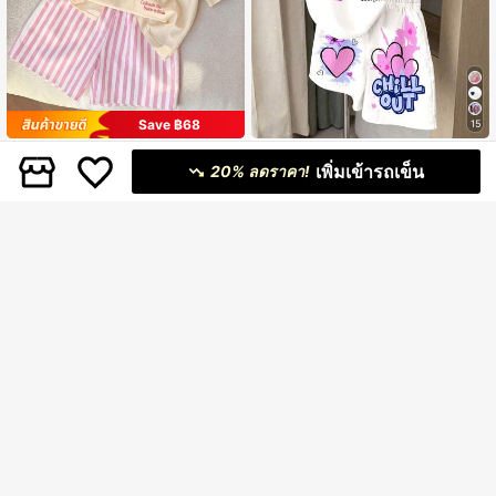
Save ฿68
15
2 ชิ้น ชุดเด็กผู้หญิง ประกอบด้วย 1 เสื้อยื
ชุดเสื้อแขนสั้นและกางเกงขาสั้น 2 ชิ้น ล
111
259
เพิ่มเข้ารถเข็น
ดคอกลมแขนสั้น และ 1 กางเกงขาสั้น
ายกราฟฟิตี้หัวใจน่ารัก สไตล์มินิมอลลำ
20% ลดราคา!
฿
-38%
฿
ลำลองลายทางสีชมพูและสีขาว ลายดอ
ลอง สำหรับวัยรุ่นหญิง สีครีมขาว เหมา
กไม้ เหมาะสำหรับฤดูร้อน
ะสำหรับฤดูร้อน สบายๆ ชุดเสื้อผ้าเด็กผู้
หญิง Y2K ชุดปาร์ตี้ สตรีทแวร์
13-16 Years
13-16 Years