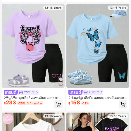
ชุดลำลอง เหมาะสำหรับใส่ทุกวัน
ป, เหมาะสำหรับใส่ลำลอง
13-16 Years
13-16 Years
YSYTY
YSYTY
2ชิ้น/เซ็ต ชุดเสื้อยืดแขนสั้นและกางเกง
2 ชิ้น/เซ็ต เสื้อยืดคอกลมแขนสั้นและกา
233
158
ขาสั้นลายเสือสร้างสรรค์สำหรับเด็กผู้ห
งเกงขาสั้นสำหรับวัยรุ่นหญิง, ชุดลำลอง
฿
-25%
3 วันสุดท้าย
฿
-12%
ญิงวัยรุ่น, นุ่มสบาย, สไตล์สตรีทแฟชั่น,
ฤดูร้อน, สไตล์แฟชั่นส่วนตัว, เหมาะสำ
เหมาะสำหรับฤดูร้อน, โรงเรียน, วันหยุ
หรับฤดูร้อน, ปาร์ตี้, สวมใส่ประจำวัน
ด, ปาร์ตี้และสวมใส่ในชีวิตประจำวัน
13-16 Years
13-16 Years