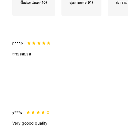
ซื้อต่อแน่นอน
(10)
ชุดงานแต่ง
(91)
สง่างาม
p***p
สวยยยยยย
y***s
Very
goood
quality