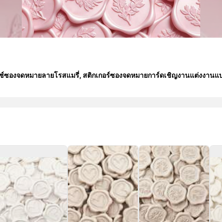
ลแว็กซ์ซองจดหมายลายโรสแมรี่, สติกเกอร์ซองจดหมายการ์ดเชิญงานแต่งงานแ