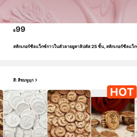
99
฿
สติกเกอร์ซีลแว็กซ์กาวในตัวลายยูคาลิปตัส 25 ชิ้น, สติกเกอร์ซี
สี: สีชมพูมุก