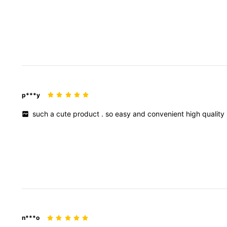
p***y
such
a
cute
product
.
so
easy
and
convenient
high
quality
n***o