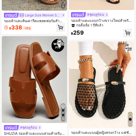
4
#ชุดฤดูร้อน
Large Size Women Shoes
รองเท้าแตะแบบกว้างขวางใหม่สำหรับ
รองเท้าแตะส้นเตารีดแพลตฟอร์มสำหรั
ผู้หญิงในช่วงฤดูร้อน, รองเท้าแตะใส่ใน
บผู้หญิง ทรงกว้าง ดีไซน์โปร่ง สวมใส่ส
ก่อตั้งเมื่อ 1 ปีที่แล้ว
338
฿
-11%
บ้านแบบสบายๆ, รองเท้าแตะชายหาด,
บายและน้ำหนักเบา สำหรับสไตล์ลำลอ
259
รองเท้าแตะสไตล์โรมัน
ง ใส่ประจำวันในฤดูร้อน รองเท้าแตะสีค
฿
ากีสำหรับผู้หญิง
12
#ชุดฤดูร้อน
รองเท้าแตะแบนผู้หญิงทรงกว้าง แฟชั่น
SHUZIA รองเท้าแตะแบบสวมสำหรับผู้