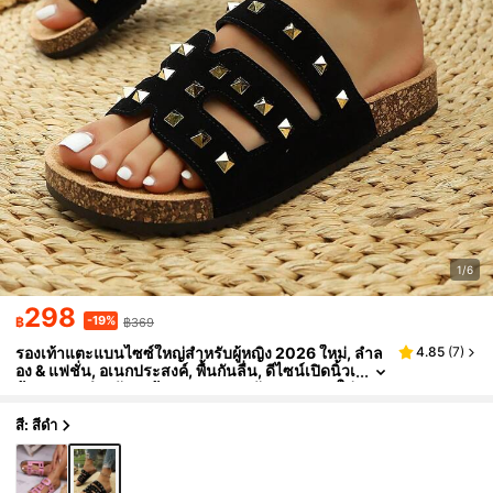
1/6
298
-19%
฿
฿369
รองเท้าแตะแบนไซซ์ใหญ่สำหรับผู้หญิง 2026 ใหม่, ลำล
4.85
(
7
)
อง & แฟชั่น, อเนกประสงค์, พื้นกันลื่น, ดีไซน์เปิดนิ้วเ
ท้า, เหมาะสำหรับฤดูร้อน, ชายหาด, วันหยุด, สวมใส่
สบาย, เหมาะสำหรับใส่ประจำวัน, งานปาร์ตี้ และกิจกรร
มกลางแจ้ง, รองเท้าแฟชั่นสำหรับผู้หญิง, ของขวัญโรแม
สี: สีดำ
นติกสำหรับวันวาเลนไทน์, ขนาดกว้าง