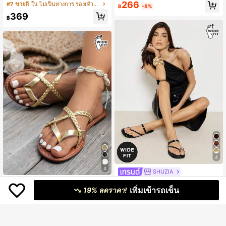
ยุโรปและอเมริกา มาใหม่ สายรัดหลัง ต
หญิง, ทรงกว้าง, ใส่สบาย, สำหรับวันหยุ
266
#7 ขายดี
ใน ไม่เป็นทางการ รองเท้าแตะทรงกว้างสำหรับผู้หญิง
฿
-8%
าข่ายปลา ฉลุโปร่ง สบาย สำหรับชายห
ดฤดูร้อน, ลำลอง, สำหรับคริสต์มาส, วัน
369
าด ของจำเป็นสำหรับการเดินทางในฤดู
วาเลนไทน์, ทรงกว้าง
฿
ร้อน
4
4
SHUZIA
SHUZIA รองเท้าแตะแฟลตหูห่วงห่วงท
รองเท้าแตะส้นเตี้ยหัวกลมสำหรับผู้หญิ
องหนังเทียมสีดำอเนกประสงค์สำหรับผู้
เพิ่มเข้ารถเข็น
ง, รองเท้าชายหาดฤดูร้อน, รองเท้าสวม
19% ลดราคา!
419
232
฿
฿
-3%
หญิงแบบใหม่ ทรงกว้าง กันลื่น มีสไตล์
สบายแบบแบน, รองเท้าสวมสไตล์โรมัน
ใส่สบาย เปิดนิ้วเท้า สำหรับฤดูใบไม้ผลิ
แบบสบายๆ, รองเท้าแตะ, รองเท้า, รองเ
ฤดูร้อน ชิคๆ สำหรับวันหยุดพักผ่อน ชาย
ท้าแตะคีบ
หาด ขนาดใหญ่พิเศษ