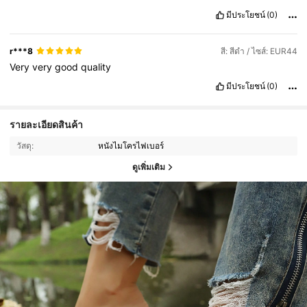
มีประโยชน์
(0)
r***8
สี: สีดำ / ไซส์: EUR44
Very
very
good
quality
มีประโยชน์
(0)
รายละเอียดสินค้า
วัสดุ:
หนังไมโครไฟเบอร์
ดูเพิ่มเติม
818 ผู้ติดตาม
4.84