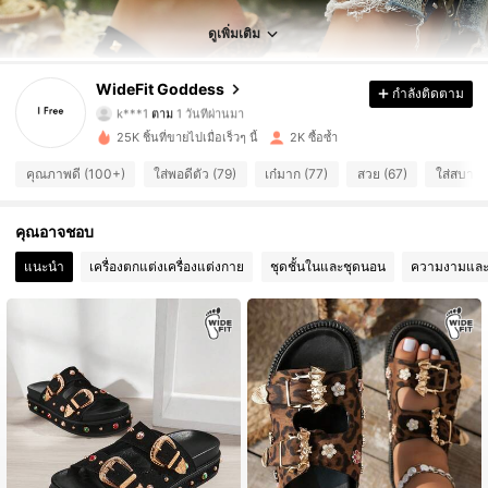
818 ผู้ติดตาม
4.84
ดูเพิ่มเติม
818 ผู้ติดตาม
4.84
WideFit Goddess
กำลังติดตาม
k***1
ตาม
1 วันที่ผ่านมา
818 ผู้ติดตาม
4.84
25K ชิ้นที่ขายไปเมื่อเร็วๆ นี้
2K ซื้อซ้ำ
818 ผู้ติดตาม
4.84
คุณภาพดี (100+)
ใส่พอดีตัว (79)
เก๋มาก (77)
สวย (67)
ใส่สบาย 
818 ผู้ติดตาม
4.84
คุณอาจชอบ
แนะนำ
เครื่องตกแต่งเครื่องแต่งกาย
ชุดชั้นในและชุดนอน
ความงามและ
818 ผู้ติดตาม
4.84
818 ผู้ติดตาม
4.84
818 ผู้ติดตาม
4.84
818 ผู้ติดตาม
4.84
818 ผู้ติดตาม
4.84