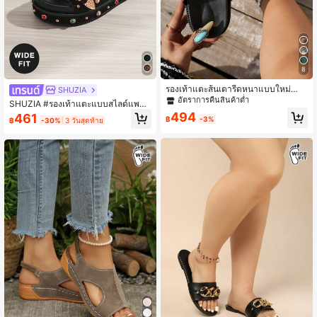
8
รองเท้าแตะส้นเตารีดหนาแบบใหม่สำห
SHUZIA
รับผู้หญิง, รองเท้าแตะชายหาดสำหรับผู้
อัตราการคืนสินค้าต่ำ
SHUZIA #รองเท้าแตะแบบสไลด์แพลต
หญิงส้นหนานุ่มสบายหัวกลมตกแต่งด้ว
ฟอร์มหนังกลับสีดำสำหรับผู้หญิงสไตล์เ
494
461
ยหมุดดอกไม้แฟชั่นย้อนยุคหัวเข็มขัดค้
฿
-3%
฿
-30%
3 วันสุดท้าย
ทศกาลแบบกว้าง ประดับอัญมณี หัวเข็
างคาว
มขัดสไตล์ตะวันตก พื้นรองเท้านุ่ม – โด
ดเด่นและสวมใส่สบาย