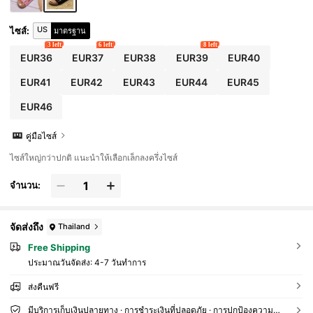
US
ไซส์
:
มาตรฐาน
3 left
6 left
8 left
EUR36
EUR37
EUR38
EUR39
EUR40
EUR41
EUR42
EUR43
EUR44
EUR45
EUR46
คู่มือไซส์
ไซส์ใหญ่กว่าปกติ แนะนำให้เลือกเล็กลงครึ่งไซส์
จำนวน:
จัดส่งถึง
Thailand
Free Shipping
ประมาณวันจัดส่ง:
4-7 วันทำการ
ส่งคืนฟรี
มีบริการเก็บเงินปลายทาง · การชำระเงินที่ปลอดภัย · การปกป้องความเป็นส่วนตัว