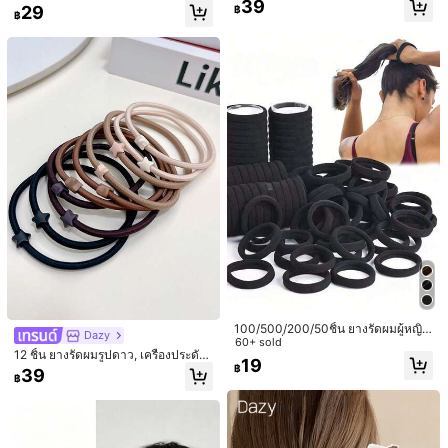
ณ์เสริมผม ยางรัดผมแบบสครันชี่ ที่รัดห
39
29
฿
วัน, ฤดูใบไม้ร่วง/ฤดูหนาว, ยางรัดผม,
฿
างม้า สไตล์สวยงาม
มีประโยชน์
(0)
ยางรัดผม, เชือกผูกผม, เครื่องประดับศีร
ษะ, ยางยืด, อุปกรณ์เสริมความงามสำห
รับผมที่บ้าน
s***n
สี: มัลติคัลเลอร์ / ประเภทสไตล์: หลากสี (2 ชิ้น)
poor
มีประโยชน์
(0)
l***7
สี: มัลติคัลเลอร์ / ประเภทสไตล์: หลากสี (4 ชิ้น)
Calidad
precio
lo
recomiendo
mucho
มีประโยชน์
(0)
4.7K ผู้ติดตาม
4.91
รายละเอียดสินค้า
4.7K ผู้ติดตาม
4.91
วัสดุ:
โลหะผสมเหล็ก
100/500/200/50ชิ้น ยางรัดผมผู้หญิง
Dazy
สีดำ แฟชั่นมินิมอล ยืดหยุ่นสูง หนา สำ
60+ sold
ดูเพิ่มเติม
12 ชิ้น ยางรัดผมรูปดาว, เครื่องประดับ
หรับชุดฤดูใบไม้ร่วง ที่รัดหางม้า อุปกร
19
ผม, อุปกรณ์ออกกำลังกาย, ยางรัดผม, เ
฿
ณ์เสริมผม
39
4.7K ผู้ติดตาม
4.91
฿
ครื่องประดับผม, ที่รัดผมหางม้า, ยางรัด
ผม, ยางรัดผม, ยางรัดผม, ที่คาดผม, บ้า
KAMENG
กำลังติดตาม
น, อุปกรณ์ดูแลผิว, ยางรัดผม, เครื่องปร
p***n
กำลังเรียกดู
ะดับศีรษะ, แถบยางยืด
4.7K ผู้ติดตาม
4.91
290K ชิ้นที่ขายไปเมื่อเร็วๆ นี้
44K ซื้อซ้ำ