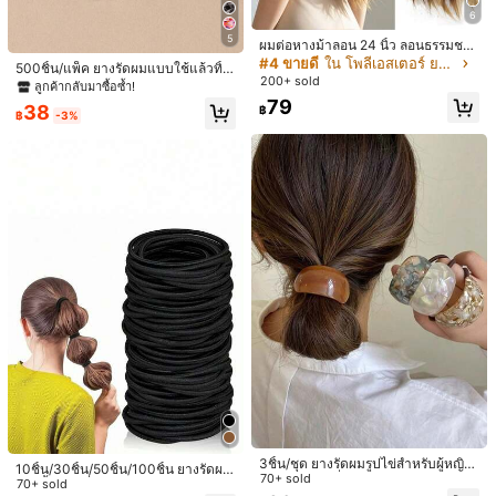
6
จัดส่งถึง
Thailand
5
ผมต่อหางม้าลอน 24 นิ้ว ลอนธรรมชา
ติ พร้อมยางยืด เหมาะสำหรับสวมใส่ปร
#4 ขายดี
ใน โพลีเอสเตอร์ ยางรัดผม
500ชิ้น/แพ็ค ยางรัดผมแบบใช้แล้วทิ้ง
Free Shipping
ะจำวันของผู้หญิง
200+ sold
สำหรับผู้หญิง ยืดหยุ่นสูง หนาและกว้าง
ลูกค้ากลับมาซื้อซ้ำ!
ประมาณวันจัดส่ง:
4-7 วันทำการ
สีดำและสีสัน ยางรัดผมแบบใช้แล้วทิ้งไ
79
38
฿
ม่ทำลายผมสำหรับผู้ใหญ่ อุปกรณ์เสริม
฿
-3%
ผม
สินค้าในหมวดหมู่นี้ไม่สามารถส่งคืนหรือแลกเปลี่ยนได้
มีบริการเก็บเงินปลายทาง · การชำระเงินที่ปลอดภัย · การปกป้องความเป็นส่วนตัว
4.33
(6)
ดูเพิ่มเติม
แนะนำอย่างมาก
(1)
รัก
(1)
คุณภาพดี
(1)
พังง่าย
(1)
d***t
สี: มัลติคัลเลอร์ / ประเภทสไตล์: หลากสี (4 ชิ้น)
maganda
ang
quality
nice
10
/
10
มีประโยชน์
(0)
c***9
สี: มัลติคัลเลอร์ / ประเภทสไตล์: หลากสี (2 ชิ้น)
3ชิ้น/ชุด ยางรัดผมรูปไข่สำหรับผู้หญิง,
10ชิ้น/30ชิ้น/50ชิ้น/100ชิ้น ยางรัดผม
Very
nice
my
daughter
liked
it
so
much
.
Thank
you
seller
.
Will
ยางรัดผมแฟชั่นหรูหราสำหรับหางม้า,
70+ sold
สีดำพื้นฐานที่มีความยืดหยุ่นสูง อุปกร
70+ sold
order
again
.
มวยผม, เหมาะสำหรับใส่ในชีวิตประจำ