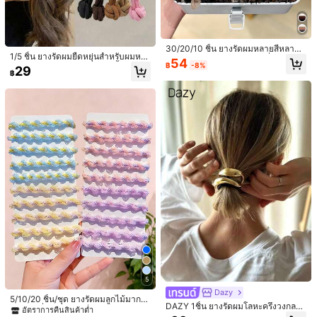
30/20/10 ชิ้น ยางรัดผมหลายสีหลายส
1/5 ชิ้น ยางรัดผมยืดหยุ่นสำหรับผมหน
ไตล์สำหรับผู้หญิง ยางรัดผมที่มีความยื
54
า ไม่ทำลายผม ยางรัดผมลายริ้วปม ยา
฿
-8%
ดหยุ่นสูง แฟชั่นอเนกประสงค์ อุปกรณ์เ
29
฿
งรัดผมหางม้าไร้รอยต่อ สำหรับผู้หญิงแ
สริมผมสำหรับผู้หญิง เหมาะสำหรับใส่ใ
ละเด็กผู้หญิง อุปกรณ์เสริมผมสำหรับผู้ห
นชีวิตประจำวัน การช้อปปิ้ง การเดินทา
ญิง
ง การพักผ่อน การไปมหาวิทยาลัย และ
การออกเดท
Save ฿5
1ชิ้น กิ๊บติดผมโบว์เจ้าหญิงนางเงือกสำ
1/2/3 ชิ้น กิ๊บติดผมผีเสื้อพร้อมพู่ขนาดใ
หรับเด็กผู้หญิง, เครื่องประดับผมผ้าคลุม
#7 ขายดี
ใน สแตนเลส เครื่องประดับผมผู้หญิง
หญ่ กิ๊บติดผมด้านหลังศีรษะสไตล์เทพนิ
ลูกค้ากลับมาซื้อซ้ำ!
หน้า Ethereal, ของตกแต่งผมสำหรับงา
ยายป่า อุปกรณ์เสริมผมเจ้าหญิงน่ารัก
50+ sold
94
นวันเกิดของเด็กผู้หญิง
สำหรับเด็กผู้หญิง (เนื่องจากการผลิตจำ
฿
-5%
3 วันสุดท้าย
59
นวนมากและแสง/มุมของภาพถ่าย อาจ
฿
มีความแตกต่างของสีเล็กน้อยระหว่างผ
ลิตภัณฑ์จริงและภาพ)
5
Dazy
5/10/20 ชิ้น/ชุด ยางรัดผมลูกไม้มาการ
DAZY 1ชิ้น ยางรัดผมโลหะครึ่งวงกลม
องลายคลื่น, ยางรัดผมยืดหยุ่นสูงหวาน
อัตราการคืนสินค้าต่ำ
สำหรับสุภาพสตรี, ยางรัดผมหลายสไต