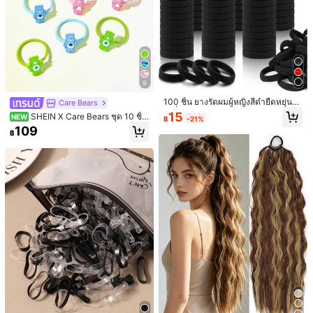
9
100 ชิ้น ยางรัดผมผู้หญิงสีดำยืดหยุ่นสู
Care Bears
ง, ที่รัดผมหางม้าสไตล์เกาหลีไร้รอยต่อ,
15
SHEIN X Care Bears ชุด 10 ชิ้น
NEW
฿
-21%
ยางรัดผมพื้นฐานทนทาน, อุปกรณ์เสริม
แหวนผมการ์ตูนน่ารักสีลูกกวาด เชือกผ
109
ผมมินิมอลไม่ทำลายผม
฿
มผู้หญิง ยางยืดไม่ทำลายผม ยางรัดผม
สำหรับมัดผมหางม้า สีเขียว ชมพู
1/8
45
-8%
฿
฿49
2/4 ชิ้น กิ๊บติดผมโบว์ริบบิ้นสีหวานเงางามหลากสี กิ๊บติด
4.33
(
6
)
ผมริบบิ้นสีรุ้งไล่เฉดสำหรับเด็กผู้หญิง เหมาะเป็นของ
ขวัญสำหรับเด็กผู้หญิงน่ารัก งานปาร์ตี้วันเกิด กลับโ
รงเรียน วันหยุดฤดูร้อน ลำลองประจำวัน ร้านทำผม การเ
ดินทาง และทุกโอกาส อุปกรณ์เสริมผมที่หรูหรา เครื่องปร
ประเภทสไตล์
ะดับศีรษะ Y2K
หลากสี (4 ชิ้น)
หลากสี (2 ชิ้น)