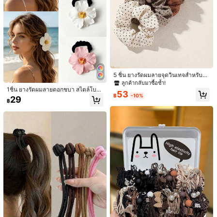
ประดับผมตกแต่งลูกกวาดน่ารักสำหรับเ
หรับเด็กผู้หญิง, เครื่องประดับผมเจ้าหญิ
ลูกค้ากลับมาซื้อซ้ำ!
ลูกค้ากลับมาซื้อซ้ำ!
ด็กผู้หญิงและวัยรุ่น
ง, กิ๊บติดผม (ไม่มีการ์ดกระดาษ)
42
59
฿
-14%
฿
5 ชิ้น ยางรัดผมลายจุดวินเทจสำหรับผู้
หญิง เหมาะสำหรับการเดินทางประจำวั
ลูกค้ากลับมาซื้อซ้ำ!
น การเดท และการรวมตัว อุปกรณ์เสริม
1ชิ้น ยางรัดผมลายดอกชบา สไตล์โบฮีเ
53
ผม
มียน, ลายดอกไม้เขตร้อน, เหมาะสำหรั
฿
-10%
29
฿
บมวยผม, หางม้า, ยางรัดผมยืดหยุ่น, เค
รื่องประดับผมสำหรับเทศกาลฤดูร้อน, เ
ดินทาง, วันเกิด
16
Save ฿2
Save ฿4
#1 ขายดี
ใน สีม่วง กิ๊บติดผม
ลูกค้ากลับมาซื้อซ้ำ!
100/50/30/10 ชิ้น กิ๊บติดผมดาวห้าแฉ
2/4/6 ชิ้น โซ่ผมถักผีเสื้อไข่มุกสีชมพู คลิ
กน่ารัก Y2K กิ๊บติดผมสีสันสดใส อุปกร
100+ sold
ปผม เหมาะสำหรับเด็กผู้หญิง สไตล์นาง
#1 ขายดี
#1 ขายดี
ใน สีม่วง กิ๊บติดผม
ใน สีม่วง กิ๊บติดผม
ณ์เสริมผมพื้นฐาน - เหมาะสำหรับเด็กผู้
ฟ้าหวาน เชือกผมถักพู่ อุปกรณ์เสริมผม
27
ลูกค้ากลับมาซื้อซ้ำ!
ลูกค้ากลับมาซื้อซ้ำ!
45
฿
-7%
หญิง, โรงเรียนประจำวัน, งานปาร์ตี้, กีฬ
ตกแต่งผมเจ้าหญิง (การ์ดกระดาษสำหรั
฿
-8%
#1 ขายดี
ใน สีม่วง กิ๊บติดผม
า, สุนทรียภาพ
บแสดงเท่านั้น)
ลูกค้ากลับมาซื้อซ้ำ!