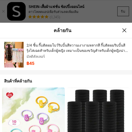
SHEIN-เสื้อผ้าแฟชั่น ช้อปปิ้งออนไลน์
×
รับ
ดาวโหลดแอปเพื่อรับส่วนลดเพิ่มเติม
(1,345)
คล้ายกัน
2/4 ชิ้น กิ๊บติดผมโบว์ริบบิ้นสีหวานเงางามหลากสี กิ๊บติดผมริบบิ้นสี
รุ้งไล่เฉดสำหรับเด็กผู้หญิง เหมาะเป็นของขวัญสำหรับเด็กผู้หญิงน่า
รัก งานปาร์ตี้วันเกิด กลับโรงเรียน วันหยุดฤดูร้อน ลำลองประจำวัน
มัลติคัลเลอร์
ร้านทำผม การเดินทาง และทุกโอกาส อุปกรณ์เสริมผมที่หรูหรา
฿45
เครื่องประดับศีรษะ Y2K
สินค้าที่คล้ายกัน