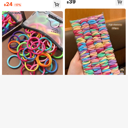
- เหมาะสำหรับเด็กผู้หญิงและผู้หญิง, สี
39
฿
24
ล์, ที่รัดผมหางม้าหรูหราสำหรับใส่ในชี
น้ำเงิน สีเหลือง, อุปกรณ์เสริมผม
฿
-17%
วิตประจำวัน, ยางรัดผม, ยางรัดผม, เครื่
องประดับผม, เครื่องประดับศีรษะ, ยางรั
ดผม, เทศกาล, ปาร์ตี้
แสดงรายการในสต็อกที่คล้ายกัน
วิวทั้งหมด
Save ฿6
ขออภัย ผลิตภัณฑ์นี้ขายหมดแล้ว
12
4/2ชิ้น กิ๊บติดผมริบบิ้นผีเสื้อตาข่ายมุก
ชุดอุปกรณ์เสริมผมสีรุ้งมาการอง 5/859
ทนทานและเป็นมิตรกับเส้นผม อุปกรณ์เ
33
ส่วนลด ฿100
ขายหมด
ลงทะเบียน
฿
-15%
ชิ้น สำหรับเด็กผู้หญิงที่กระฉับกระเฉง ป
สริมผมที่สดใสและหวาน - เหมาะสำหรั
35
฿
-10%
ระกอบด้วย ยางรัดผมไร้รอยต่อความยืด
บเด็กผู้หญิงและวัยรุ่น ใช้ในชีวิตประจำ
หยุ่นสูง, กิ๊บผีเสื้อกลิตเตอร์ไล่สี, กิ๊บดอกไ
วัน โรงเรียน และวันหยุด
ม้, กิ๊บโบว์, ยางรัดผมเล็กแบบใช้แล้วทิ้ง
เหมาะสำหรับเด็กผู้หญิงออกไปข้างนอก,
Save ฿1
ใช้ประจำวัน, งานปาร์ตี้
300ชิ้น/แพ็ค ยางรัดผมหนาสีสันสดใส,
100/50/30 ชิ้น ยางรัดผมผู้หญิงที่มีคว
เครื่องประดับผมสไตล์เกาหลีพื้นฐานทน
ลูกค้ากลับมาซื้อซ้ำ!
ามยืดหยุ่นสูง, สายรัดผมหางม้าสูงสีสัน
23
ทาน
฿
-21%
สดใส
48
฿
-2%