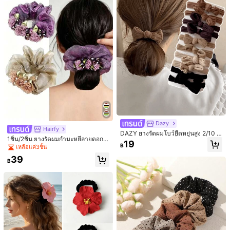
คุณภาพดี (9000+)
สวย (7000+)
เก๋มาก (6000+)
เหมือนในรูป (50
4.7K ผู้ติดตาม
4.91
คุณอาจชอบ
4.7K ผู้ติดตาม
4.91
แนะนำ
เครื่องประดับ & นาฬิกา
ความงามและสุขภาพ
กีฬาและกลางแจ้ง
4.7K ผู้ติดตาม
4.91
4.7K ผู้ติดตาม
4.91
Dazy
Hairfy
DAZY ยางรัดผมโบว์ยืดหยุ่นสูง 2/10 ชิ้
1ชิ้น/2ชิ้น ยางรัดผมกำมะหยี่ลายดอกไ
น สำหรับผู้หญิงและเด็กผู้หญิง ยางรัดผ
19
ม้ประดับลูกปัด, ยางรัดผมผ้าชีฟองประ
฿
เหลือแค่3ชิ้น
มสีดำหนาไร้รอยต่อ ยางรัดผมยืดหยุ่นไ
ดับดอกกุหลาบคริสตัล, อุปกรณ์เสริมผม
4.7K ผู้ติดตาม
4.91
ม่ทำลายเส้นผม ยางรัดผมหางม้า ยางรั
39
ผู้หญิงที่หรูหรา ยางรัดผมหางม้า ยางยื
฿
ดผมแบบยางยืด ยางรัดผมแบบผ้า ยาง
ด
รัดผมแบบสปริง อุปกรณ์เสริมสำหรับผม
ยางรัดผมแบบยางยืด อุปกรณ์เสริมควา
มงามสำหรับผมที่บ้าน
4.7K ผู้ติดตาม
4.91
Save ฿7
4.7K ผู้ติดตาม
4.91
2ชิ้น กิ๊บติดผมโบว์ริบบิ้น Ombre, เครื่อง
1/2/3/4/5 ชิ้น กิ๊บติดผมโบว์สีชมพูรุ้งสำ