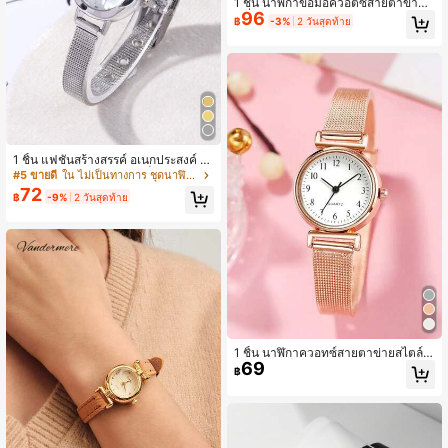
1 ชิ้น นาฬิกาข้อมือควอตซ์สายตาข่ายแ
96
ฟชั่นหน้าปัดบาร์สเกลเรียบง่ายสำหรับผู้
฿
-3%
2 วันสุดท้าย
หญิง เหมาะสำหรับใส่เข้ากับชุดประจำวั
น, วันเกิด, ของขวัญสำหรับเธอ, วันครบ
รอบ, โปรโมชั่นสิ้นปี, วันคนโสด, โปรโม
ชั่นฮาโลวีน, ไม่มีกล่องของขวัญ
1 ชิ้น แฟชั่นสร้างสรรค์ อเนกประสงค์ น
าฬิกาข้อมือควอตซ์ขนาดเล็กส่วนบุคคล
#5 ขายดี
ใน ไม่เป็นทางการ ชุดนาฬิกาผู้หญิง
สำหรับผู้หญิง หน้าปัดทรงกลมเรียบง่าย
72
฿
-9%
2 วันสุดท้าย
สายรัดโลหะผสม เหมาะสำหรับพี่น้อง คู่
รัก สวมใส่ทุกวันและของขวัญวันหยุด
1 ชิ้น นาฬิกาควอทซ์สายตาข่ายสไตล์มิ
69
นิมอลสีชมพูทองแดง พร้อมสเกลดิจิตอล
฿
เหมาะสำหรับสวมใส่ประจำวัน และเป็น
ของขวัญวันหยุด