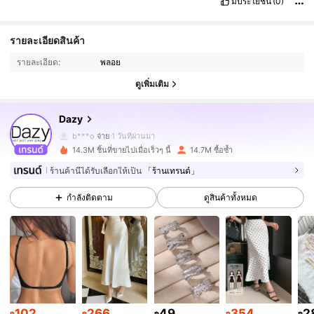
มีประโยชน์
(0)
6.6M ผู้ติดตาม
4.91
รายละเอียดสินค้า
รายละเอียด:
พลอย
6.6M ผู้ติดตาม
4.91
ดูเพิ่มเติม
Dazy
6.6M ผู้ติดตาม
4.91
b***o
จ่าย
1 วันที่ผ่านมา
14.3M ชิ้นที่ขายไปเมื่อเร็วๆ นี้
14.7M ซื้อซ้ำ
6.6M ผู้ติดตาม
4.91
ร้านค้านี้ได้รับเลือกให้เป็น
「ร้านเทรนด์」
กำลังติดตาม
ดูสินค้าทั้งหมด
6.6M ผู้ติดตาม
4.91
6.6M ผู้ติดตาม
4.91
6.6M ผู้ติดตาม
4.91
102
266
49
354
2