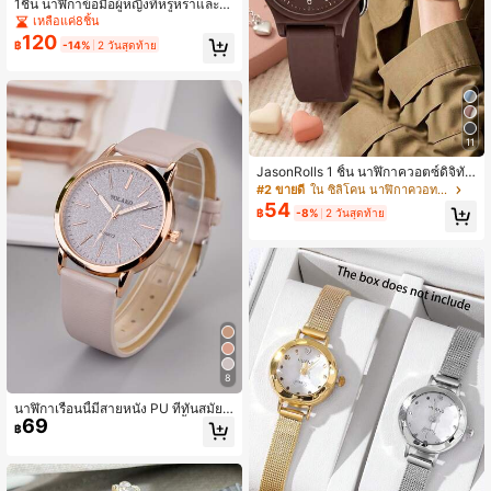
1ชิ้น นาฬิกาข้อมือผู้หญิงที่หรูหราและป
ระณีต เหมาะสำหรับสวมใส่ประจำวัน ข
เหลือแค่8ชิ้น
องขวัญที่ไม่ซ้ำใคร
120
฿
-14%
2 วันสุดท้าย
11
JasonRolls 1 ชิ้น นาฬิกาควอตซ์ดิจิทัล
ผู้หญิงสไตล์มินิมอลหรูหราคลาสสิกประ
#2 ขายดี
ใน ซิลิโคน นาฬิกาควอทซ์ผู้หญิง
ณีต เหมาะสำหรับสวมใส่ประจำวัน ตก
54
฿
-8%
2 วันสุดท้าย
แต่ง หรือเป็นของขวัญวันหยุดสำหรับผู้
หญิง นาฬิกาแฟชั่นผู้หญิง นาฬิกาข้อมือ
ผู้หญิง ของขวัญสำหรับผู้หญิง ของขวัญ
สำหรับเพื่อน วันวาเลนไทน์
8
นาฬิกาเรือนนี้มีสายหนัง PU ที่ทันสมัยแ
69
ละสวมใส่สบาย เหมาะสำหรับทั้งชายแล
฿
ะหญิง เป็นนาฬิกานักเรียนลำลองที่สาม
ารถสวมใส่ได้ในงานปาร์ตี้, เทศกาล, กา
รรวมตัว, งานแต่งงาน และการใช้งานป
ระจำวัน เป็นของขวัญที่ดีที่สุดสำหรับช่ว