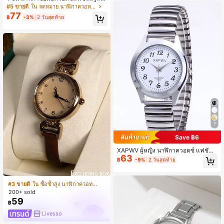
ญวันแม่ นาฬิกาสีเงินหน้าปัดเล็กแฟชั่น
า หน้าปัดตัวเลข สายสแตนเลสลายข้าว
#5 ขายดี
ใน จดหมาย นาฬิกาควอทซ์ผู้หญิง
นาฬิกาควอทซ์ที่ประณีต นาฬิกาข้อมือผู้
สาลี เหมาะสำหรับใส่ในชีวิตประจำวัน,
77
หญิงที่ละเอียดอ่อนแฟชั่น เหมาะสำหรับ
฿
-3%
2 วันสุดท้าย
วันเกิด, ของขวัญสำหรับผู้หญิง, วันครบ
สวมใส่ประจำวัน งานปาร์ตี้ และงานทา
รอบ, โปรโมชั่นสิ้นปี, วันคนโสด, โปรโม
งการ ของขวัญที่เหมาะสมสำหรับผู้หญิง
ชั่นฮาโลวีน และของขวัญวันหยุดอื่นๆ
แฟน แม่ และเพื่อนร่วมงาน
7
Save ฿6
XAPWV ผู้หญิง นาฬิกาควอตซ์ แฟชั่น
63
ย้อนยุค พร้อม ยืดหยุ่น สายรัด สำหรับ ผู้
฿
-9%
2 วันสุดท้าย
ชาย & , อารบิก ตัวเลข หน้าปัด & ใหญ่
ตัวชี้ ออกแบบ
#3 ขายดี
ใน ซื้อซ้ำสูง นาฬิกาควอทซ์ผู้หญิง
200+ sold
59
฿
Livesso