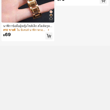
นที่มีความสง่างามและทนทาน ของขวั
ญที่สมบูรณ์แบบสำหรับผู้หญิง
นาฬิกาข้อมือผู้หญิงไซส์เล็ก สไตล์หรูหร
า ดีไซน์สร้างสรรค์แบบมินิมอล นาฬิกา
#10 ขายดี
ใน มีเสน่ห์ นาฬิกาควอทซ์ผู้หญิง
ควอตซ์โรแมนติกประณีต ของขวัญวันเ
69
฿
กิด วันวาเลนไทน์ วันขอบคุณพระเจ้า ข
องขวัญโรแมนติกสำหรับเธอ