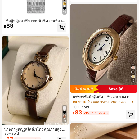
19
1ชิ้นผู้หญิงนาฬิการอบตัวชี้ควอตซ์นาฬิ
89
กาแฟชั่นผู้หญิงสแตนเลสนาฬิกาข้อมือ
฿
สาวนาฬิกาข้อมือ
19
Save ฿6
นาฬิกาข้อมือผู้หญิง 1 ชิ้น สายหนัง PU
หน้าปัดกลม ระบบควอตซ์ สไตล์วินเทจ
#4 ขายดี
ใน พลอยเทียม นาฬิกาควอทซ์ผู้หญิง
บริติช ดีไซน์เฉพาะตัว
100+ sold
83
฿
-7%
2 วันสุดท้าย
19
นาฬิกาผู้หญิงสไตล์เรโทร คุณภาพสูง สไ
ตล์นักเรียน น้ำหนักเบา หรูหราแบบบริติ
80+ sold
ช หน้าปัดเล็ก ระบบควอตซ์ สำหรับสุภา