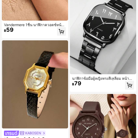
Vandermere 1ชิ้น นาฬิกาควอตซ์หน้า
59
ปัดเล็กสไตล์วินเทจบาง, นาฬิกาหนังแท้
฿
สำหรับผู้หญิงที่ละเอียดอ่อน
นาฬิกาข้อมือผู้หญิงทรงสี่เหลี่ยม หน้าปั
79
ดตัวเลขอาหรับ สไตล์แฟชั่นหรูหรา ระบ
฿
บควอตซ์ พร้อมวันที่ เหมาะเป็นของขวั
ญสำหรับงานปาร์ตี้ (1 ชิ้น/ชุด) ไม่รวมก
ล่องนาฬิกา
KABOSEN