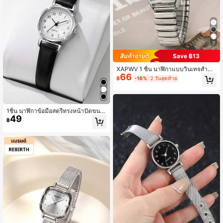
7
Save ฿13
XAPWV 1 ชิ้น นาฬิกาแบบวินเทจสำหรั
66
บผู้หญิงมีสายยืด รูปทรงถังแบบคลาสสิก
฿
-16%
2 วันสุดท้าย
นาฬิกาควอตซ์ที่หรูหราสำหรับสตรี
1ชิ้น นาฬิกาข้อมือสตรีทรงหน้าปัดขนา
49
ดเล็กซิ่งผ่านระบบควอทซ์ หน้าปัทม์ดิจิ
฿
ตอล สไตล์คอลเลจขนาดเล็กแบบคลาส
สิก (ไม่รวมกล่องนาฬิกา)