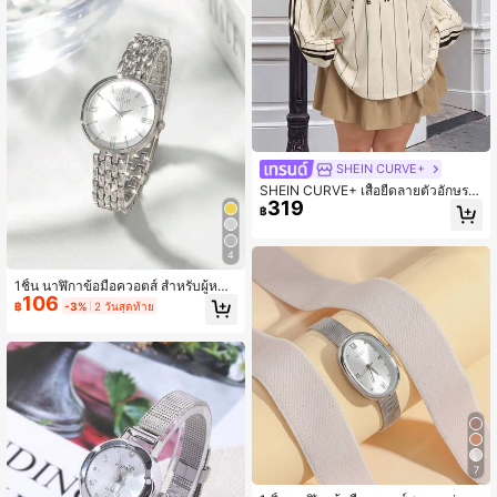
SHEIN CURVE+
SHEIN CURVE+ เสื้อยืดลายตัวอักษรแ
319
ละลายทางสไตล์มินิมอลสำหรับผู้หญิงไ
฿
ซส์ใหญ่ ใส่สบายในฤดูใบไม้ผลิและฤดูใ
บไม้ร่วง
4
1ชิ้น นาฬิกาข้อมือควอตส์ สำหรับผู้หญิง
106
สไตล์ง่ายแต่คลาสสิก สำหรับชีวิตประ
฿
-3%
2 วันสุดท้าย
จำวัน เป็นของขวัญสำหรับนักเรียนกลับ
โรงเรียน
7