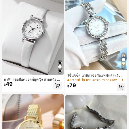
4
1ชิ้น/เซ็ต นาฬิกาข้อมือแฟชั่นสำหรับผู้ห
นาฬิกาข้อมือควอตซ์ผู้หญิง สายหนัง ห
ญิง หน้าปัดทรงกลมเรียบง่าย ประดับพล
#5 ขายดี
ใน แฟนตาซี นาฬิกาควอทซ์ผู้หญิง
49
น้าปัดเล็ก สไตล์วิชาการ คลาสสิก กะทัด
อยเทียม ดีไซน์ลายคลื่นคริสตัล นาฬิกา
79
฿
฿
รัด แฟชั่นหรูหรา ดิจิทัลสเกล (1 ชิ้น/ชุด)
ควอตซ์อัลลอย เหมาะสำหรับใส่เข้ากับชุ
ไม่รวมกล่องนาฬิกา
ดประจำวัน, วันเกิด, ของขวัญสำหรับผู้ห
ญิง, วันครบรอบ, โปรโมชั่นสิ้นปี, วันคน
โสด, โปรโมชั่นฮาโลวีน, ไม่มีกล่องของ
ขวัญ