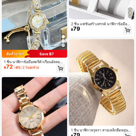
งเปิดเทอม, ช่วงรับปริญญา และวันขอบ
คุณพระเจ้าสำหรับผู้หญิง
2 ชิ้น แฟชั่นสร้างสรรค์ นาฬิกาข้อมือคว
79
อตซ์ขนาดเล็กส่วนบุคคลสำหรับผู้หญิง
฿
หน้าปัดทรงกลมเรียบง่าย สายโลหะผสม
เหมาะสำหรับพี่น้อง คู่รัก เทศกาล งานป
าร์ตี้ งานแต่งงาน และสวมใส่ในชีวิตปร
ะจำวัน ของขวัญที่ดีที่สุดสำหรับผู้หญิง
Save ฿7
1 ชิ้น นาฬิกาข้อมือสตรีตัวเรือนอัลลอยฝั
72
งคริสตัลลวดลายดอกไม้ หน้าปัทม์แสดง
฿
-9%
2 วันสุดท้าย
ตัวเลขอารบิก กำไลลูกปัดสไลด์สีสัน นา
ฬิกาควอตซ์สไตล์แฟชั่น
1 ชิ้น นาฬิกาหรูหรา สายเหล็กยืดหยุ่นสี
79
ทอง หน้าปัดสีดำ อุปกรณ์เสริมประจำวั
฿