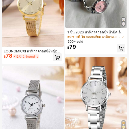
1 ชิ้น 2026 นาฬิกาควอตซ์หน้าปัดเล็ก
สำหรับผู้หญิงใหม่, สายสเตนเลสสตีลสีเงิ
#9 ขายดี
ใน พลอยเทียม นาฬิกาควอทซ์ผู้หญิง
นมินิมอล, สเกลเลขโรมัน, สง่างามหลาก
300+ sold
หลายสำหรับการเดินทางและสำนักงาน,
79
฿
เครื่องประดับที่ละเอียดอ่อนสำหรับสไตล์
ECONOMICXI นาฬิกาควอทซ์ผู้หญิงให
สาวอ่อนโยน, เหมาะสำหรับวันเกิด, วัน
78
ม่, นาฬิกาแฟชั่นดาวนักเรียนสไตล์เกาห
แม่, ของขวัญวันวาเลนไทน์
฿
-12%
2 วันสุดท้าย
ลี ตัวเลขโรมันดิจิทัล สายเหล็ก, นาฬิกา
ผู้หญิง, เป็นของขวัญสำหรับนักเรียนกลั
บโรงเรียน