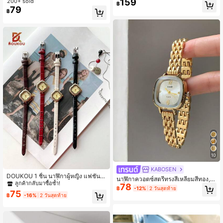
159
200+ sold
฿
วันเกิด, ของขวัญสำหรับเธอ, วันครบรอ
สำหรับใส่ประจำวัน ของขวัญนาฬิกา (1
79
฿
บ, วันคนโสด, โปรโมชั่นฮาโลวีน, ไม่มีก
ชิ้น/เซ็ต) ไม่รวมกล่องนาฬิกา
ล่องของขวัญ
10
#7 ขายดี
ใน กันน้ำ นาฬิกาควอทซ์ผู้หญิง
KABOSEN
ลูกค้ากลับมาซื้อซ้ำ!
DOUKOU 1 ชิ้น นาฬิกาผู้หญิง แฟชั่นใ
นาฬิกาควอตซ์สตรีทรงสี่เหลี่ยมสีทอง, แ
หม่ รูปลักษณ์พิเศษ สี่ใบคลอเวอร์ นักศึก
#7 ขายดี
#7 ขายดี
ใน กันน้ำ นาฬิกาควอทซ์ผู้หญิง
ใน กันน้ำ นาฬิกาควอทซ์ผู้หญิง
78
ฟชั่นคลาสสิกสำหรับใส่ทำงานลำลอง ป
฿
-12%
2 วันสุดท้าย
ษา งานปาร์ตี้ สายเข็มขัด ความรู้สึกระ
75
าร์ตี้, ทางเลือกของขวัญที่ดีที่สุด
ลูกค้ากลับมาซื้อซ้ำ!
ลูกค้ากลับมาซื้อซ้ำ!
฿
-16%
2 วันสุดท้าย
ดับสูง เวอร์ชันเกาหลีข้ามพรมแดน
#7 ขายดี
ใน กันน้ำ นาฬิกาควอทซ์ผู้หญิง
ลูกค้ากลับมาซื้อซ้ำ!