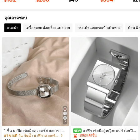
฿
฿
฿
฿
฿
คุณอาจชอบ
6.6M ผู้ติดตาม
4.91
แนะนำ
เครื่องตกแต่งเครื่องแต่งกาย
กระเป๋าและกระเป๋าเดินทาง
บ้าน & ท
6.6M ผู้ติดตาม
4.91
6.6M ผู้ติดตาม
4.91
6.6M ผู้ติดตาม
4.91
7
1 ชิ้น นาฬิกาข้อมือควอตซ์สายตาข่ายแ
นาฬิกาข้อมือผู้หญิงแบบกำไลเปิด
NEW
ฟชั่นหน้าปัดบาร์สเกลเรียบง่ายสำหรับผู้
ทรงสี่เหลี่ยมเรขาคณิต หน้าปัดแท่งมินิ
เหลือแค่1ชิ้น
#1 ขายดี
ใน กันน้ำ นาฬิกาควอทซ์ผู้หญิง
หญิง เหมาะสำหรับใส่ในชีวิตประจำวัน,
มอล ระบบควอตซ์ สไตล์แฟชั่นเรียบหรู