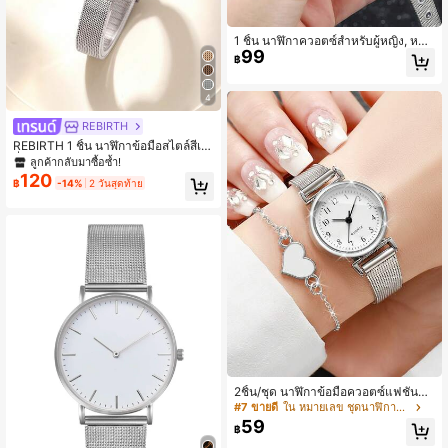
1 ชิ้น นาฬิกาควอตซ์สำหรับผู้หญิง, หน้า
99
ปัดทรงกลมสง่างาม, สายสเตนเลสสตีล,
฿
นาฬิกาแฟชั่นลำลองสำหรับสุภาพสตรี
4
REBIRTH
REBIRTH 1 ชิ้น นาฬิกาข้อมือสไตล์สี่เห
ลี่ยมวินเทจหรูหราสำหรับผู้หญิง เหมาะ
ลูกค้ากลับมาซื้อซ้ำ!
สำหรับใส่ประจำวัน
120
฿
-14%
2 วันสุดท้าย
2ชิ้น/ชุด นาฬิกาข้อมือควอตซ์แฟชั่นคล
าสสิกหน้าปัดมินิมอลสายตารางสำหรับ
#7 ขายดี
ใน หมายเลข ชุดนาฬิกาผู้หญิง
ผู้หญิง + สร้อยข้อมือตกแต่งรูปหัวใจ (ไ
59
฿
ม่รวมกล่องนาฬิกา)