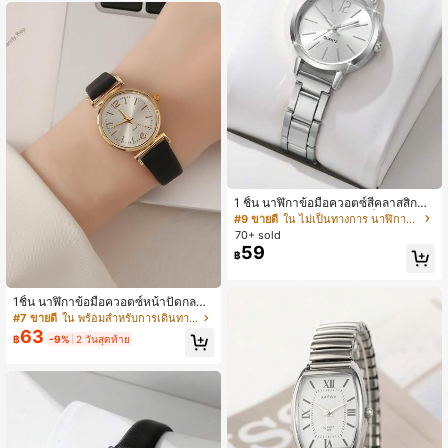
1 ชิ้น นาฬิกาข้อมือควอตซ์สีคลาสสิกแบ
บเรียบง่ายคาสวล หน้าปัดเล็ก มาตราส่
#9 ขายดี
ใน ไม่เป็นทางการ นาฬิกาควอทซ์ผู้หญิง
วนตัวเลข ผู้หญิง สายสแตนเลส (ชุดเดีย
70+ sold
ว, นาฬิกาเท่านั้น)
59
฿
1ชิ้น นาฬิกาข้อมือควอตซ์หน้าปัดกลมสี
ดำ สายPUโพลียูรีเทน สำหรับใช้ในชีวิต
#7 ขายดี
ใน พร้อมสำหรับการเดินทางบนท้องถนน ตัวเลือกพิเศษ
ประจำวัน เป็นของขวัญสำหรับนักเรียน
63
฿
-9%
2 วันสุดท้าย
กลับโรงเรียน