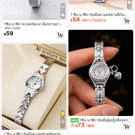
5
1 ชิ้น นาฬิกาข้อมือควอตซ์สายสีเงินสำ
54
หรับผู้หญิง หน้าปัดเลขโรมันเรียบง่าย เ
฿
-8%
2 วันสุดท้าย
หมาะสำหรับใส่ในชีวิตประจำวัน ประดั
1ชิ้น นาฬิกาควอตซ์อะนาล็อกสายตาข่า
บตกแต่ง หรือเป็นของขวัญในวันหยุด
ยเงินสีเรียบง่ายของผู้หญิง เหมาะสำหรั
100+ sold
บใส่ประจำวันและโอกาสให้ของขวัญ
59
฿
1ชิ้น นาฬิกาข้อมือผู้หญิงที่หรูหรา
NEW
73
และกะทัดรัด นาฬิกาข้อมือสีเงินเงางาม
฿
-26%
7
แบบมินิมอล นาฬิกาควอทซ์ผู้หญิง นาฬิ
กาข้อมือตกแต่งด้วยจี้รูปหัวใจ ของขวั
1 ชิ้น นาฬิกาข้อมือควอตซ์แฟชั่นหรูหร