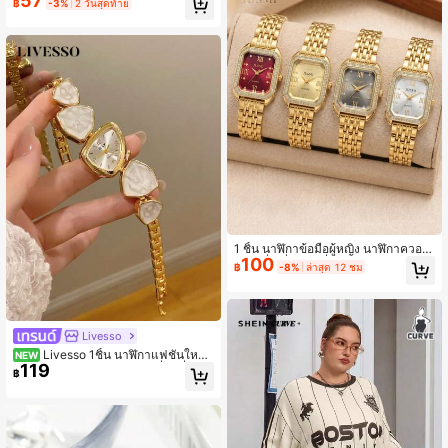
57
฿
-3%
2 วันสุดท้าย
พสตรี ลุควินเทจ
1 ชิ้น นาฬิกาข้อมือผู้หญิง นาฬิกาควอต
100
ซ์ทรงสี่เหลี่ยมแฟชั่นลำลอง เหมาะสำหรั
฿
-8%
ล่าสุด 12 ชม
บใส่ประจำวัน ของขวัญวันเกิด งานปาร์
ตี้ งานรวมตัววันหยุด และเป็นของขวัญ
ที่เหมาะสำหรับตัวเองหรือเพื่อน ไม่รวม
กล่องบรรจุภัณฑ์
Livesso
Livesso 1ชิ้น นาฬิกาแฟชั่นใหม่
NEW
119
สำหรับผู้หญิง หน้าปัดสามเหลี่ยมที่หรูห
฿
รา นาฬิกาควอทซ์ธุรกิจ เหมาะสำหรับชี
วิตประจำวัน งานปาร์ตี้และงานเลี้ยง