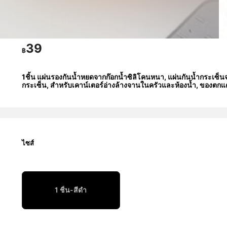
39
฿
1ชิ้น แผ่นรองกันน้ำหยดจากก๊อกน้ำซิลิโคนหนา, แผ่นกันน้ำกระเซ็นจา
กระเซ็น, สำหรับเคาน์เตอร์อ่างล้างจานในครัวและห้องน้ำ, ของตกแต
ไซส์
1 ชิ้น-สีดำ