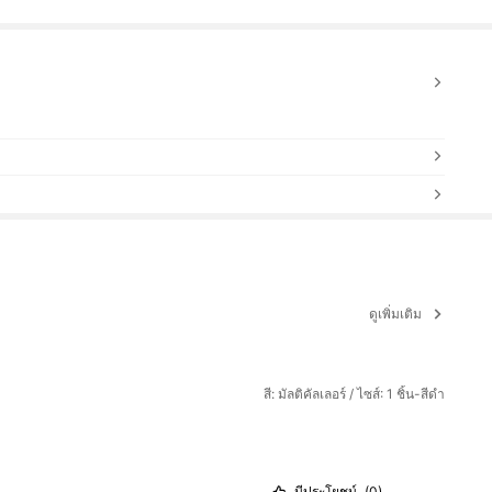
ดูเพิ่มเติม
สี: มัลติคัลเลอร์ / ไซส์: 1 ชิ้น-สีดำ
มีประโยชน์
(0)