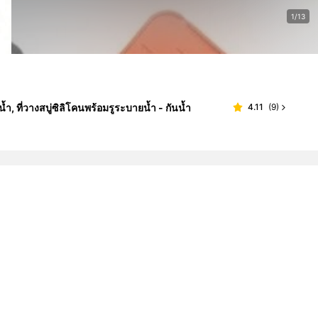
1/13
 ที่วางสบู่ซิลิโคนพร้อมรูระบายน้ำ - กันน้ำ
4.11
(
9
)