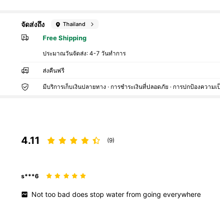
จัดส่งถึง
Thailand
Free Shipping
ประมาณวันจัดส่ง:
4-7 วันทำการ
ส่งคืนฟรี
มีบริการเก็บเงินปลายทาง · การชำระเงินที่ปลอดภัย · การปกป้องความเป
4.11
(9)
s***6
Not
too
bad
does
stop
water
from
going
everywhere