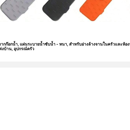
กก๊อกน้ำ, แผ่นระบายน้ำซับน้ำ - หนา, สำหรับอ่างล้างจานในครัวและห้องน้ำ,
่งบ้าน, อุปกรณ์ครัว