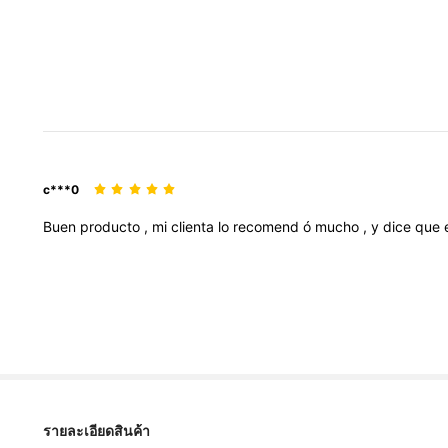
c***0
Buen
producto
,
mi
clienta
lo
recomend
ó
mucho
,
y
dice
que
135 ผู้ติดตาม
4.85
รายละเอียดสินค้า