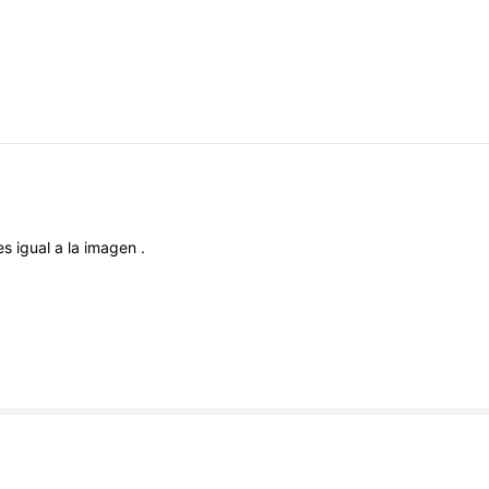
es
igual
a
la
imagen
.