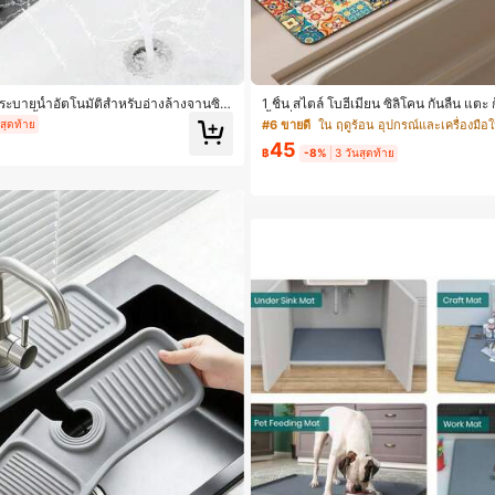
บระบายน้ำอัตโนมัติสำหรับอ่างล้างจานซิลิ
1 ชิ้น สไตล์ โบฮีเมียน ซิลิโคน กันลื่น แต
ระบายน้ำอัตโนมัติสำหรับอ่างล้างจานซิลิโ
น้ำ เสื่อ พร้อม วินเทจ ดีไซน์ ดอกไม้ , เ
นสุดท้าย
#6 ขายดี
ใน ฤดูร้อน อุปกรณ์และเครื่องมือ
เซ็นสำหรับเคาน์เตอร์ครัวและอ่างล้างจาน
หลาย น้ำ ใน ห้องน้ำ และ ครัว
45
฿
-8%
3 วันสุดท้าย