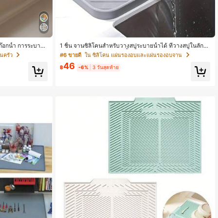
ะ ก๊อกน้ำ การระบาย
1 ชิ้น จานซิลิโคนสำหรับวางสบู่ระบายน้ำได้ ที่วางสบู่ในลักษ
หมาะสม สำหรับ หลาก
ณะเว้าช่อง เฟอร์นิเจอร์ขาตั้งวางสบู่ในบ้าน กล่องวางสบู่ระบ
ในครัว
#6 ขายดี
ใน ซิลิโคน แผ่นรองอบและแผ่นรองอบจาน
ายน้ำ แผ่นรองซิลิโคนที่ระบายน้ำได้เร็ว เหมาะสำหรับใช้ในค
46
รัวและห้องน้ำ
฿
-6%
3 วันสุดท้าย