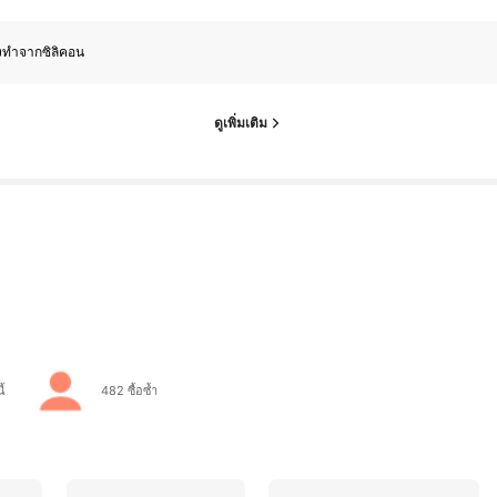
งทำจากซิลิคอน
ดูเพิ่มเติม
ี้
482 ซื้อซ้ำ