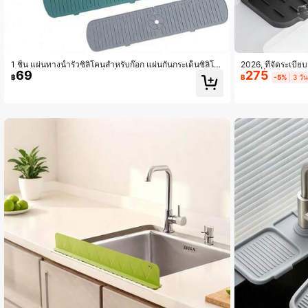
135 ผู้ติดตาม
4.85
1 ชิ้น แผ่นทางน้ำรั่วซิลิโคนสำหรับก๊อก แผ่นกันกระเด็นซิลิโค
2026, ที่จัดระเบีย
69
275
นสำหรับก๊อก แผ่นกันกระเด็นที่ทนทานสำหรับอ่างล้างมือในห้
โคน, ที่จัดระเบียบ
฿
฿
-5%
3 วั
องน้ำและครัวของโรงแรมและร้านอาหาร
คน, แผ่นกันน้ำกระ
135 ผู้ติดตาม
4.85
135 ผู้ติดตาม