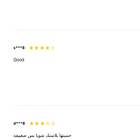
s***8
Good
d***8
حسبتها
بلاستك
شويا
بس
صعييفه