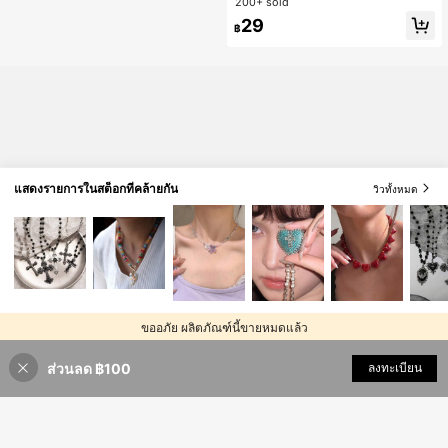
200+ sold
แม่, วันแม่, ของขวัญ
29
฿
แสดงรายการในสต็อกที่คล้ายกัน
วิวทั้งหมด
ขออภัย ผลิตภัณฑ์นี้ขายหมดแล้ว
ส่วนลด ฿100
ขายหมด
ลงทะเบียน