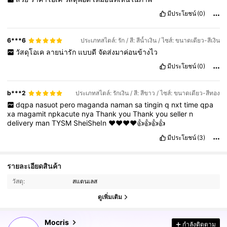
มีประโยชน์
(0)
6***6
ประเภทสไตล์: รัก / สี: สีน้ำเงิน / ไซส์: ขนาดเดียว-สีเงิน
วัสดุโอเค
ลายน่ารัก
แบบดี
จัดส่งมาค่อนข้างไว
มีประโยชน์
(0)
b***2
ประเภทสไตล์: รักเงิน / สี: สีขาว / ไซส์: ขนาดเดียว-สีทอง
dqpa
nasuot
pero
maganda
naman
sa
tingin
q
nxt
time
qpa
xa
magamit
npkacute
nya
Thank
you
Thank
you
seller
n
delivery
man
TYSM
SheiSheIn
♥️♥️♥️♥️👍👍👍👍
มีประโยชน์
(3)
65K ผู้ติดตาม
4.94
รายละเอียดสินค้า
วัสดุ:
สแตนเลส
65K ผู้ติดตาม
4.94
ดูเพิ่มเติม
Mocris
กำลังติดตาม
65K ผู้ติดตาม
4.94