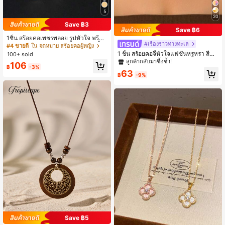
5
20
Save ฿3
Save ฿6
1ชิ้น สร้อยคอเพชรพลอย รูปหัวใจ พร้อม
#เรื่องราวทางทะเล
ลายตัวอักษรอังกฤษ 26 ตัว สร้อยคอจี้วิ
#4 ขายดี
ใน จดหมาย สร้อยคอผู้หญิง
นเทจคลาสสิค เหมาะสำหรับสวมใส่ประ
1 ชิ้น สร้อยคอจี้หัวใจแฟชั่นหรูหรา สีทอ
100+ sold
จำวันหรือการรวมตัว ของขวัญวันวาเล
ง หัวใจลายเสือดาวประดับเพชรพลอย หั
ลูกค้ากลับมาซื้อซ้ำ!
106
นไทน์ที่สมบูรณ์แบบ
วใจพลาสติกหลายสี ลูกปัดหัวใจไข่มุกเ
฿
-3%
63
ทียม ลูกปัดเทอร์ควอยซ์เทียม ลูกปัดลาย
฿
-9%
ไม่สมมาตร มีหลายสไตล์ให้เลือก เหมา
ะสำหรับใส่ประจำวัน วันหยุด งานปาร์ตี้
จับคู่กับชุดเซ็กซี่ โปรดเข้าใจว่าลูกปัดเร
ซินแต่ละชิ้นจะมีช่องฉีดขึ้นรูปที่ด้านล่าง
Save ฿5