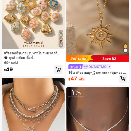
พรอม, คืนเดท, ใส่ประจำวัน, งานเลี้ยง
ค่ำอย่างเป็นทางการ, โอกาสพิเศษ
5
สร้อยคอจี้รูปถ่ายรูปทรงไม่สมมาตรสีทอ
งโรแมนติกวินเทจ; สร้อยคอจี้รูปถ่าย; สร้
ลูกค้ากลับมาซื้อซ้ำ!
Save ฿2
อยคอเปลือกหอยรูปหัวใจเรซินหลากสี; เ
60+ sold
ครื่องประดับหลายชั้นหรูหราสำหรับผู้ห
DUTASTMO
49
ญิง (ไม่รวมกล่อง)
฿
1ชิ้น สร้อยคอผู้หญิงสแตนเลสชุบทอง 18
k ลายเรียบง่าย จี้ดวงอาทิตย์รัศมีละเอีย
47
฿
-4%
ด จี้เกลียว สร้อยคอไหปลาร้า สำหรับผู้ห
ญิง ใส่ในฤดูร้อน