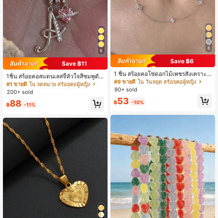
8
6
Save ฿6
Save ฿11
1 ชิ้น สร้อยคอโซ่ดอกไม้เพชรสังเคราะห์
1ชิ้น สร้อยคอสแตนเลสจี้หัวใจสีชมพูตัว
สีเงินแฟชั่นใหม่
#9 ขายดี
ใน วันหยุด สร้อยคอผู้หญิง
อักษรเขียนด้วยลายมือเพทายลูกบาศก์ห
#1 ขายดี
ใน จดหมาย สร้อยคอผู้หญิง
90+ sold
รูหราส่วนบุคคล, สร้อยคอชื่อตัวอักษรเรี
200+ sold
ยบง่าย, ของขวัญแฟชั่นสำหรับแฟน, แ
53
88
฿
-10%
ม่, ครอบครัว, เพื่อน, ลูกสาว, เหมาะสำห
฿
-11%
รับวันครบรอบ, วันวาเลนไทน์, วันแม่, วั
นเกิด, การสำเร็จการศึกษา, การสวมใส่
ในชีวิตประจำวัน, งานแต่งงาน, พรอม