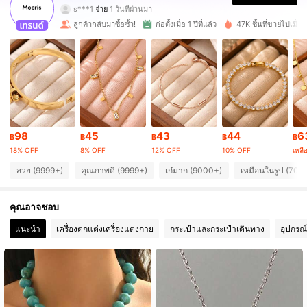
s***1
จ่าย
1 วันที่ผ่านมา
m***7
ตาม
10 ชั่วโมงที่ผ่านมา
ลูกค้ากลับมาซื้อซ้ำ!
ก่อตั้งเมื่อ 1 ปีที่แล้ว
47K ชิ้นที่ขายไปเมื่อเร็
65K ผู้ติดตาม
4.94
65K ผู้ติดตาม
4.94
65K ผู้ติดตาม
4.94
98
45
43
44
6
฿
฿
฿
฿
฿
18% OFF
8% OFF
12% OFF
10% OFF
เหลื
65K ผู้ติดตาม
4.94
สวย (9999+)
คุณภาพดี (9999+)
เก๋มาก (9000+)
เหมือนในรูป (700
คุณอาจชอบ
65K ผู้ติดตาม
4.94
แนะนำ
เครื่องตกแต่งเครื่องแต่งกาย
กระเป๋าและกระเป๋าเดินทาง
อุปกรณ
65K ผู้ติดตาม
4.94
65K ผู้ติดตาม
4.94