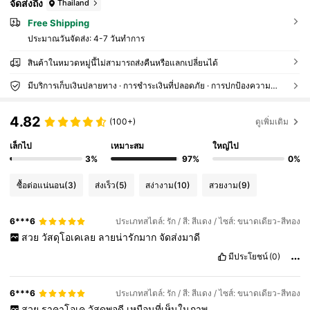
จัดส่งถึง
Thailand
Free Shipping
ประมาณวันจัดส่ง:
4-7 วันทำการ
สินค้าในหมวดหมู่นี้ไม่สามารถส่งคืนหรือแลกเปลี่ยนได้
มีบริการเก็บเงินปลายทาง · การชำระเงินที่ปลอดภัย · การปกป้องความเป็นส่วนตัว
4.82
(100+)
ดูเพิ่มเติม
เล็กไป
เหมาะสม
ใหญ่ไป
3%
97%
0%
ซื้อต่อแน่นอน
(3)
ส่งเร็ว
(5)
สง่างาม
(10)
สวยงาม
(9)
6***6
ประเภทสไตล์: รัก / สี: สีแดง / ไซส์: ขนาดเดียว-สีทอง
สวย
วัสดุโอเคเลย
ลายน่ารักมาก
จัดส่งมาดี
มีประโยชน์
(0)
6***6
ประเภทสไตล์: รัก / สี: สีแดง / ไซส์: ขนาดเดียว-สีทอง
สวย
ราคาโอเค
วัสดุพอดี
เหมือนที่เห็นในภาพ