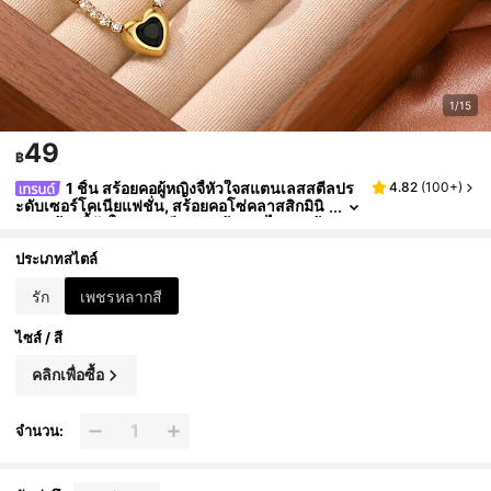
1/15
49
฿
1 ชิ้น สร้อยคอผู้หญิงจี้หัวใจสแตนเลสสตีลปร
4.82
(
100+
)
ะดับเซอร์โคเนียแฟชั่น, สร้อยคอโซ่คลาสสิกมินิ
มอลพร้อมจี้หัวใจอาเกตสีแดง, สร้อยคอไหปลาร้า
สไตล์อินฟลูเอนเซอร์หรูหราเบาๆ เครื่องประดับประ
ณีต
ประเภทสไตล์
รัก
เพชรหลากสี
ไซส์ / สี
คลิกเพื่อซื้อ
จำนวน: