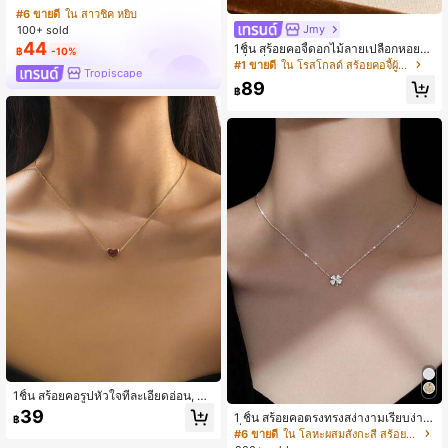
#6 ขายดี
ใน สาวชิค หยิบ
Jmy
100+ sold
44
1ชิ้น สร้อยคอจี้ดอกไม้ลายเปลือกหอยทร
฿
-10%
งสี่เหลี่ยมขนมเปียกปูนทันสมัยและหลา
#1 ขายดี
ใน โรสโกลด์ สร้อยคอจี้ผู้หญิง
Tropiscape
กหลาย, สร้อยคอระดูกไหปลาร้าหรูหรา,
89
ความงามหรูหรา
฿
1ชิ้น สร้อยคอรูปหัวใจที่ละเอียดอ่อน, สร้
อยคอบริเวณคอ, ดีไซน์สง่างาม สำหรับ
39
1 ชิ้น สร้อยคอตรงทรงสง่างามเรียบง่าย
฿
สวมใส่ประจำวัน, ของขวัญที่ยอดเยี่ยม
ที่เข้ากับทุกชุด อินเลย์ ปัดเพชร และโชค
#6 ขายดี
ใน โลหะผสมสังกะสี สร้อยคอจี้ผู้หญิง
สำหรับเพื่อน
ดี สีเงิน เหมาะสำหรับผู้หญิง วาเลนไทน์,