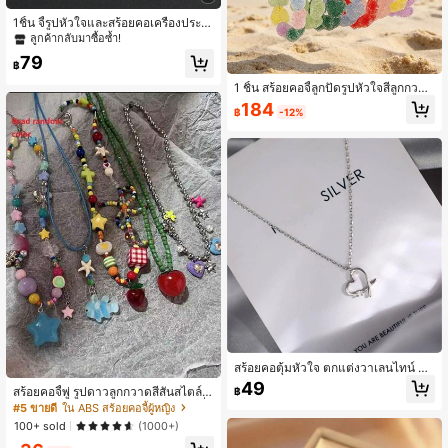
1ชิ้น จี้รูปหัวใจและสร้อยคอเครื่องประดั
บโรแมนติก mกรอบทอง สำหรับสตรีแล
ลูกค้ากลับมาซื้อซ้ำ!
ะสาว ผลิตภัณฑ์งานแต่งงาน แฟน ภรร
79
ยา เดือนแห่งความรัก แม่ วันแม่ ของข
฿
วัญ
1 ชิ้น สร้อยคอจี้ลูกปัดรูปหัวใจสีลูกกวาด
หวานและน่ารัก ชุบทอง 18K เหมาะสำ
184
฿
-12%
หรับงานปาร์ตี้และการสวมใส่ประจำวัน
ของขวัญสำหรับภรรยา แม่ แฟน เครื่อง
ประดับสำหรับผู้หญิง
สร้อยคอตุ้มหัวใจ ตกแต่งวาเลนไทน์ สำ
หรับแม่ วันแม่ ของขวัญ
49
สร้อยคอจี้พู่ รูปดาวลูกกวาดสีสันสไตล์โ
฿
บฮีเมียนเกาหลี, โซ่ รูปหัวใจหวาน, เครื่
#5 ขายดี
ใน ABS สร้อยคอจี้ผู้หญิง
องประดับสไตล์ Y2K
100+ sold
(1000+)