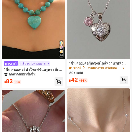
65K ผู้ติดตาม
4.94
20
1ชิ้น สร้อยคอผู้หญิงสไตล์หวานรูปหัวใจ
#เรื่องราวทางทะเล
กลมประณีตทำจากเหล็กไทเทเนียมสีเงิ
#1 ขายดี
ใน งานแต่งงาน สร้อยคอผู้หญิง
1ชิ้น สร้อยคอจี้หัวใจแฟชั่นหรูหรา สีทอ
น เหมาะสำหรับงานปาร์ตี้ การสวมใส่ป
80+ sold
ง ลายเสือดาว ประดับด้วยเพชรเทียม หั
ลูกค้ากลับมาซื้อซ้ำ!
ระจำวัน การรวมตัว วันหยุด วันครบรอ
วใจพลาสติกหลายสี ลูกปัดหัวใจมุกเทีย
42
บ การเดท ของขวัญวันหยุดที่สมบูรณ์แ
82
฿
-14%
ม ลูกปัดเทอร์ควอยซ์เทียม ลูกปัดลายไม่
฿
-8%
บบสำหรับหลายโอกาส
สมมาตร มีหลายสไตล์ให้เลือก เหมาะ
สำหรับใส่ประจำวัน วันหยุด ปาร์ตี้ การ
จับคู่ชุดเซ็กซี่ โปรดเข้าใจว่าลูกปัดเรซิน
แต่ละชิ้นจะมีช่องฉีดแม่พิมพ์ที่ด้านล่าง