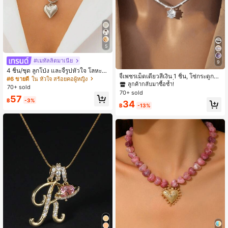
5
#เมทัลลิตมาเนีย
9
4 ชิ้น/ชุด ลูกโป่ง และจี้รูปหัวใจ โลหะสไ
จี้เพชรเม็ดเดี่ยวสีเงิน 1 ชิ้น, โซ่กระดูกไห
ตล์ทันสมัย ของขวัญแสนโรแมนติก อุป
#6 ขายดี
ใน หัวใจ สร้อยคอผู้หญิง
ปลาร้าล็อคทองแดงที่ทันสมัย, สร้อยคอ
ลูกค้ากลับมาซื้อซ้ำ!
กรณ์เสริมสร้อยคอที่หลากหลาย
70+ sold
สั้นคุณภาพสูง, เครื่องประดับลำลองประ
70+ sold
57
จำวันของผู้หญิง
฿
-3%
34
฿
-13%