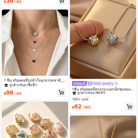
36
฿
-8%
1 ชิ้น สร้อยคอจี้รูปหัวใจมุกธรรมชาติ, โ
FAVE jewelry
#2 ขายดี
ใน เพชร สร้อยคอผู้หญิง
ซ่ไหปลาร้าหัวใจโลหะสไตล์ฝรั่งเศส, จี้ส
ลูกค้ากลับมาซื้อซ้ำ!
ตรีสไตล์เกาหลี, จี้สีฟ้า, ของขวัญสำหรับ
ลูกค้ากลับมาซื้อซ้ำ!
1ชิ้น สร้อยคอจี้ทรงกระบอกเล็กชุบทองชุ
96
เธอ
บเงินสำหรับผู้หญิง, จี้ทรงกระบอกกลม,
฿
-3%
#2 ขายดี
#2 ขายดี
ใน เพชร สร้อยคอผู้หญิง
ใน เพชร สร้อยคอผู้หญิง
โซ่แบบงูเรียว, ดีไซน์กลวง, ตกแต่งด้วย
100+ sold
ลูกค้ากลับมาซื้อซ้ำ!
ลูกค้ากลับมาซื้อซ้ำ!
คริสตัลเพชร CZ คิวบิกเซอร์โคเนีย, ประ
#2 ขายดี
ใน เพชร สร้อยคอผู้หญิง
62
กาย, โซ่ปรับความยาวได้, โลหะผสมปร
฿
-10%
ลูกค้ากลับมาซื้อซ้ำ!
าศจากนิกเกิลไม่ก่อให้เกิดอาการแพ้,
น้ำหนักเบา, ประณีต, สง่างาม, คลาสสิ
ก, อมตะ, งานแต่งงาน, งานหมั้น, เพื่อนเ
จ้าสาว, คำสัญญา, คู่รัก, เพื่อนสนิท, วัน
ครบรอบ, วันเกิด, วันวาเลนไทน์, ของข
วัญสำหรับแฟน, ภรรยา, แม่, พี่สาว, ลูก
สาว, งานเลี้ยงเจ้าสาว, งานปาร์ตี้, งาน