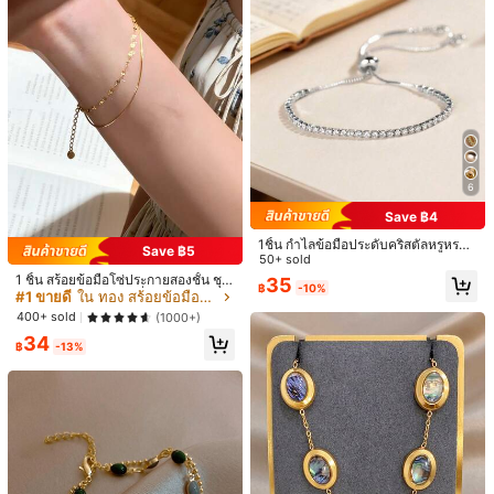
6
Save ฿4
7
1ชิ้น กำไลข้อมือประดับคริสตัลหรูหราป
12
Save ฿5
รับได้
50+ sold
1ชิ้น กำไลข้อมือโซ่สำหรับผู้หญิงแบบย้
อนยุคสไตล์ฮิปฮอป Y2K รูปหัวใจ ใช้ได้
#3 ขายดี
ใน เงิน สร้อยข้อมือโซ่ผู้หญิง
1 ชิ้น สร้อยข้อมือโซ่ประกายสองชั้น ชุบ
#การพักผ่อนในเขตร้อน
35
฿
-10%
หลากหลาย สำหรับฤดูร้อน งานปาร์ตี้วั
ทอง 18K สแตนเลส เครื่องประดับโบโฮ
#1 ขายดี
ใน ทอง สร้อยข้อมือโซ่ผู้หญิง
500+ sold
(1000+)
3ชิ้น/ชุด สร้อยข้อมือลูกปัดสีฟ้าอมเขียว
นหยุด ชายหาด เต้นรำ
และสีทองพร้อมจี้โลหะ รูปสัตว์ทะเล, ชุด
400+ sold
(1000+)
ลูกค้ากลับมาซื้อซ้ำ!
48
฿
-2%
เครื่องประดับสไตล์โบฮีเมียนที่ทันสมัยเ
34
69
หมาะสำหรับสวมใส่ในชีวิตประจำวันแ
฿
-13%
฿
-13%
ละวันหยุดพักผ่อน