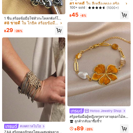
กเซอร์โคเนีย วงรี
#1 ขายดี
#1 ขายดี
ใน สีเหลืองทอง สร้อยข้อมือโซ่ผู้หญิง
ใน สีเหลืองทอง สร้อยข้อมือโซ่ผู้หญิง
Free Shipping
ลูกค้ากลับมาซื้อซ้ำ!
ลูกค้ากลับมาซื้อซ้ำ!
100+ sold
(1000+)
#1 ขายดี
ใน สีเหลืองทอง สร้อยข้อมือโซ่ผู้หญิง
45
ประมาณวันจัดส่ง:
4-7 วันทำการ
฿
-8%
ลูกค้ากลับมาซื้อซ้ำ!
1 ชิ้น สร้อยข้อมือโซ่หัวกะโหลกพังก์โกธิ
ค, เครื่องประดับฮาโลวีนสำหรับผู้หญิง
#8 ขายดี
ใน โกธิค สร้อยข้อมือผู้หญิง
สินค้าในหมวดหมู่นี้ไม่สามารถส่งคืนหรือแลกเปลี่ยนได้
29
฿
-26%
มีบริการเก็บเงินปลายทาง · การชำระเงินที่ปลอดภัย · การปกป้องความเป็นส่วนตัว
255 ผู้ติดตาม
4.70
รายละเอียดสินค้า
255 ผู้ติดตาม
4.70
วัสดุ:
สแตนเลส
255 ผู้ติดตาม
ดูเพิ่มเติม
4.70
255 ผู้ติดตาม
4.70
Tacona
กำลังติดตาม
g***a
ตาม
1 วันที่ผ่านมา
k***i
กำลังเรียกดู
255 ผู้ติดตาม
4.70
36K ชิ้นที่ขายไปเมื่อเร็วๆ นี้
753 ซื้อซ้ำ
คุณภาพดี (100+)
เหมือนในรูป (72)
สวย (66)
เก๋มาก (61)
น่ารักม
255 ผู้ติดตาม
4.70
Hotoo Jewelry Shop
สร้อยข้อมือผู้หญิงหรูหราลายดอกไม้หย
คุณอาจชอบ
ดน้ำมัน โซ่ทองสแตนเลส เครื่องประดับ
255 ผู้ติดตาม
ลูกค้ากลับมาซื้อซ้ำ!
4.70
ของขวัญสำหรับงานปาร์ตี้ วันเกิด วันว
#เทศกาลโบโฮ
89
าเลนไทน์
แนะนำ
เครื่องตกแต่งเครื่องแต่งกาย
กระเป๋าและกระเป๋าเดินทาง
บ้าน & ท
฿
-25%
ZAA สร้อยคอถักทอโลหะผสมพู่หลายชั้