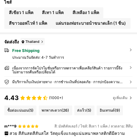
ไซส์
สีเขียว 1 แพ็ค
สีเทา 1 แพ็ค
สีเหลือง 1 แพ็ค
สีขาวออฟไวท์ 1 แพ็ค
แผ่นรองท่อระบายน้ำขนาดเล็ก (1 ชิ้น)
จัดส่งถึง
Thailand
Free Shipping
ประมาณวันจัดส่ง:
4-7 วันทำการ
เนื่องจากการจัดโปรโมชั่นหรือการลดราคาเพื่อเคลียร์สินค้า รายการนี้จึง
ไม่สามารถคืนหรือเปลี่ยนได้
มีบริการเก็บเงินปลายทาง · การชำระเงินที่ปลอดภัย · การปกป้องความเป็นส่วนตัว
4.43
(1000+)
ดูเพิ่มเติม
ซื้อต่อแน่นอน
(5)
พกพาสะดวก
(26)
ส่งเร็ว
(5)
อินเทรนด์
(9)
m***9
สี: มัลติคัลเลอร์ / ไซส์: สีเทา 1 แพ็ค / ลวดลาย: สีทึบ
สวย
สีสันสดสีสันสใส
วัสดุแข็งแรงดูแน่นหนาพลาสติกดีมีความ