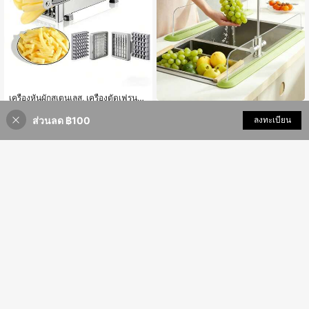
เครื่องหั่นผักสเตนเลส, เครื่องตัดเฟรนช์
ฟรายส์, เครื่องตัดผลไม้, เครื่องสับเฟรน
319
แผ่นกันน้ำกระเด็นซิลิโคนสำหรับอ่างล้า
฿
-6%
ช์ฟรายส์, เครื่องหั่นมันฝรั่ง, เครื่องสับผั
ส่วนลด ฿100
เพิ่มเข้ารถเข็น
ลงทะเบียน
งจานพร้อมถ้วยดูดแรงสูง แบบชิ้นเดียว
77
ก, เครื่องสับหัวหอม, เครื่องสับอาหาร, เ
฿
-3%
กันลื่น กันน้ำ กันคราบ ทำความสะอาดง่
ครื่องหั่นมันฝรั่งแครอทแตงกวา, อุปกร
าย แผ่นกั้นกันน้ำสำหรับเคาน์เตอร์อ่างล้
ณ์ครัว, เครื่องมือครัว, อุปกรณ์เสริมในค
างจาน บอร์ดอ่างล้างจานทรงสูง สำหรั
รัว
บจัดเก็บฤดูใบไม้ร่วง/ฤดูหนาว ใช้ได้ทั่ว
ไปในครัวและเชิงพาณิชย์ ของขวัญขึ้น
บ้านใหม่สำหรับบ้าน
1 ชิ้น สไตล์ โบฮีเมียน ซิลิโคน กันลื่น แต
ะ ก๊อกน้ำ การระบายน้ำ เสื่อ พร้อม วินเท
#3 ขายดี
ใน หลากสี แผ่นรองอบและแผ่นรองอบจาน