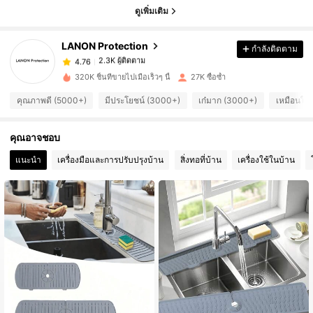
ดูเพิ่มเติม
2.3K ผู้ติดตาม
4.76
LANON Protection
กำลังติดตาม
2.3K ผู้ติดตาม
4.76
d***t
จ่าย
1 วันที่ผ่านมา
320K ชิ้นที่ขายไปเมื่อเร็วๆ นี้
27K ซื้อซ้ำ
คุณภาพดี (5000+)
มีประโยชน์ (3000+)
เก๋มาก (3000+)
เหมือนใน
2.3K ผู้ติดตาม
4.76
คุณอาจชอบ
2.3K ผู้ติดตาม
4.76
แนะนำ
เครื่องมือและการปรับปรุงบ้าน
สิ่งทอที่บ้าน
เครื่องใช้ในบ้าน
2.3K ผู้ติดตาม
4.76
2.3K ผู้ติดตาม
4.76
2.3K ผู้ติดตาม
4.76