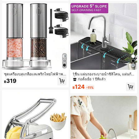
น้ำกระเด็นพับได้, แผ่นป้องกันอ่างล้างจ
านสีพื้นสมัยใหม่, อุปกรณ์ครัว, สิ่งจำเป็
นสำหรับอพาร์ตเมนต์, ที่เก็บของในห้อง
น้ำ
ชุดเครื่องบดเกลือและพริกไทยไฟฟ้าพร้
1ชิ้น แผ่นรองระบายน้ำซิลิโคน, แผ่นกัน
อมฐาน, เครื่องบดพริกไทยสแตนเลสแบ
น้ำกระเด็นสำหรับอ่างล้างจานในครัว/ห้
ก่อตั้งเมื่อ 1 ปีที่แล้ว
319
฿
บชาร์จไฟได้, ความจุขนาดใหญ่ 95 ม
องน้ำ, แผ่นรอง/ชั้นวางกันลื่น
124
ล., ไฟ LED สีขาวและเครื่องบดปรับคว
฿
-11%
ามหยาบได้, เหมาะสำหรับบ้านและห้อง
ครัว (ชาร์จ USB)