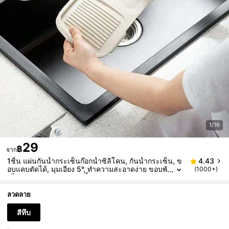
1/16
29
฿
จาก
1ชิ้น แผ่นกันน้ำกระเซ็นก๊อกน้ำซิลิโคน, กันน้ำกระเซ็น, ข
4.43
อบแคบตัดได้, มุมเอียง 5°, ทำความสะอาดง่าย ขอบพั
(1000+)
บได้, การออกแบบระบายน้ำ, เหมาะสำหรับอ่างล้างห
น้าในห้องน้ำ, อ่างล้างจานในครัว, ที่คว่ำจาน, ที่คว่ำจานใ
นครัว, ที่รองแก้ว, ที่วางฟองน้ำ, อุปกรณ์ครัว, อุปกรณ์อ่าง
ลวดลาย
ล้างจาน
สีทึบ