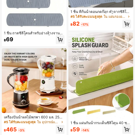
2.3K ผู้ติดตาม
4.76
1 ชิ้น ที่กั้นน้ำตอนกดก๊อก ทำจากซิลิโค
น - สามารถพับได้, กันลื่น, พื้นผิวขรุขร
#5 ได้รับคะแนนสูงสุด
ใน แผ่นรองอบและแผ่นรองอบจาน
ะ, เหมาะสำหรับอ่างล้างจานและอ่างน้ำ
2.3K ผู้ติดตาม
4.76
82
ในห้องน้ำ, ช่องแบ่งหลายช่องเพื่อป้องกั
฿
-17%
นการหก, แผ่นรองอ่างน้ำห้องน้ำ | ออก
แบบพับได้ | ซิลิโคน
1 ชิ้น ถาดซิลิโคนสำหรับอ่างล้างจานพร้
อมท่อระบายน้ำ, แผ่นป้องกันน้ำกระเด็น
69
2.3K ผู้ติดตาม
4.76
฿
จากก๊อกน้ำอ่างล้างจาน, สำหรับป้องกัน
เคาน์เตอร์ครัวและห้องน้ำ, อุปกรณ์ครัว,
ที่จัดระเบียบครัว, อุปกรณ์ครัวในครัวเรื
อน, สินค้าในครัวเรือน, อุปกรณ์ครัว, สิ่ง
จำเป็นในครัว
เครื่องปั่นน้ำผลไม้พกพา 600 มล. 250
วัตต์ 12 ใบมีด ปั่นเร็ว พร้อมปุ่มควบคุม
#5 ได้รับคะแนนสูงสุด
ใน อุปกรณ์และเครื่องมือในครัว
1 ชิ้น แผ่นกันน้ำกระเด็นซิลิโคน 40 ซม.
เครื่องทำมิลค์เชคกำลังสูง สำหรับใช้ใน
สำหรับอ่างล้างจาน, แผ่นกันน้ำกระเด็น
465
59
บ้านและกลางแจ้ง
฿
-3%
฿
-14%
บนเคาน์เตอร์ครัวพร้อมถ้วยดูด, แผ่นกัน