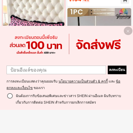
฿
-4%
ง), แคมป์ปิ้ง, งานสังสรรค์
Save ฿14
1ชิ้น 100% โพลีเอสเตอร์, ลายเสือดาวสี
ชมพูลูกไม้, ปลอกหมอนยาว, นุ่มและสบ
145
ลงทะเบียน
฿
-9%
2 วันสุดท้าย
าย, เบาและระบายอากาศได้ดี, เหมาะ
สำหรับตกแต่งห้องนอน (ไม่รวมไส้หมอ
น)
การลงทะเบียนแสดงว่าคุณยอมรับ
นโยบายความเป็นส่วนตัว & คุกกี้
และ
ข้อ
ตกลงและเงื่อนไข
ของเรา
6
ฉันต้องการรับข้อเสนอพิเศษและข่าวสาร SHEIN ผ่านอีเมล ฉันรับทราบ
1 ชิ้น ปลอกหมอนสีชมพูอ่อน 100% พรีเ
เพิ่มเข้ารถเข็น
มียม เนียนนุ่ม, ไม่มีไส้หมอน, ผ้าไหมเที
เกี่ยวกับการติดต่อ SHEIN สำหรับการยกเลิกการสมัคร
99
฿
ยม นุ่ม & ระบายอากาศได้ดี, ปิดแบบซ
อง, เหมาะสำหรับเตียง, โซฟา, ห้องนั่งเ
ล่น, สไตล์ฟาร์มเฮาส์, ขนาด 20"X54".
ปลอกหมอนตกแต่ง, ใช้ได้ทั้งชายและห
ญิง, ซักเครื่องได้, เหมาะสำหรับหอพัก,
ห้องอ่านหนังสือ, ฯลฯ