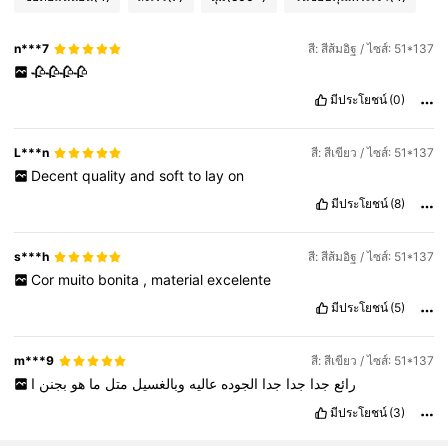
n***7
สี: สีส้มอิฐ / ไซส์: 51*137
🥀🥀🥀🥀
มีประโยชน์
(0)
L***n
สี: สีเขียว / ไซส์: 51*137
Decent
quality
and
soft
to
lay
on
มีประโยชน์
(8)
s***h
สี: สีส้มอิฐ / ไซส์: 51*137
Cor
muito
bonita
,
material
excelente
มีประโยชน์
(5)
m***9
สี: สีเขียว / ไซส์: 51*137
رائع
جدا
جدا
جدا
الجوده
عاليه
وبالغسيل
متل
ما
هو
بجنن
ا
มีประโยชน์
(3)