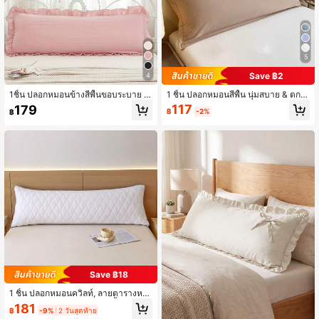
17K ผู้ติดตาม
4.86
5
17K ผู้ติดตาม
4.86
Save ฿2
4
1ชิ้น ปลอกหมอนข้างสีพื้นขอบระบาย (ไ
1 ชิ้น ปลอกหมอนสีพื้น นุ่มสบาย & ตกแ
ม่รวมไส้หมอน), 20in*54in ปลอกหมอ
ต่ง, ปลอกหมอนคู่, ปลอกหมอนคู่, ปลอก
117
179
฿
-2%
฿
นป้องกันหัวเตียง, ปลอกหมอนอิงอุ่นระบ
หมอนยาวสีพื้นในหลายขนาด, เหมาะ
17K ผู้ติดตาม
4.86
ายอากาศได้ดี, เหมาะสำหรับทุกฤดูกา
สำหรับบ้าน, โรงแรม, B&B, ใช้ในครอบ
ล, ซักเครื่องได้, ใช้ในบ้าน/ห้องนอน
ครัว, ตกแต่งด้วยซิป, ไม่รวมแกนหมอน,
ถอดออกได้, ซักด้วยเครื่องซักผ้าได้, พก
พาได้
17K ผู้ติดตาม
4.86
Save ฿18
1 ชิ้น ปลอกหมอนควิลท์, ลายตารางหม
ากรุกและลายข้าวหลามตัดสีพื้น, ปลอก
181
฿
-9%
2 วันสุดท้าย
หมอนนุ่มไม่มีไส้, ดีไซน์ตาราง 3 มิติแบ