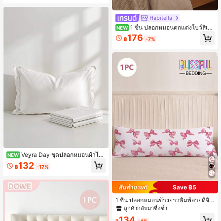
บมินิมอล, ปลอกหมอนคู่บุควิลท์, หนา, ใ
ช้ได้ทุกฤดู, ถอดและซักง่าย, ซักเครื่องไ
ด้, เหมาะสำหรับโซฟา, เตียงเดี่ยว, เตีย
Habitella
งคู่, เตียงคิงไซส์, หอพัก, ทั้งครอบครัว, โ
1 ชิ้น ปลอกหมอนตกแต่งโบว์สีเบ
NEW
รงแรม, ของตกแต่งห้อง
จโพลีเอสเตอร์ (ไม่รวมไส้หมอน), ผ้านุ่ม
176
฿
-7%
และเป็นมิตรกับผิว, เหมาะสำหรับห้องน
อน, ห้องนอนใหญ่, ห้องพักแขก, ตกแต่ง
โบว์, โทนสีกลาง, ปลอกหมอน, เครื่องน
อนสวยงาม, สไตล์มินิมอล, ห้องนอนที่สะ
ดวกสบาย, ของตกแต่งบ้าน, สัมผัสนุ่ม
Veyra Day ชุดปลอกหมอนผ้าไห
NEW
มเย็น 2 ชิ้น ปลอกหมอนผ้าซาตินนุ่มพิเศ
132
฿
-17%
ษพร้อมขอบพับ ปลอกหมอนระบายอาก
าศได้เหมือนผ้าไหม สำหรับผมและผิว
Save ฿5
1 ชิ้น ปลอกหมอนข้างยาวพิมพ์ลายดิจิทั
ลความละเอียดสูง ลายน่ารัก โบว์ประดั
ลูกค้ากลับมาซื้อซ้ำ!
บ, โพลีเอสเตอร์ 100%, เหมาะสำหรับห้
134
อง, ตกแต่งห้องนั่งเล่น, หอพัก (ชาย/หญิ