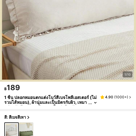
1/10
189
฿
1 ชิ้น ปลอกหมอนตกแต่งโบว์สีเบจโพลีเอสเตอร์ (ไม่
4.90
(
1000+
)
รวมไส้หมอน), ผ้านุ่มและเป็นมิตรกับผิว, เหมา
ะสำหรับห้องนอน, ห้องนอนใหญ่, ห้องพักแขก,
ตกแต่งโบว์, โทนสีกลาง, ปลอกหมอน, เครื่องนอนส
วยงาม, สไตล์มินิมอล, ห้องนอนที่สะดวกสบาย, ของ
สี: สีเบจสีเทา
ตกแต่งบ้าน, สัมผัสนุ่ม