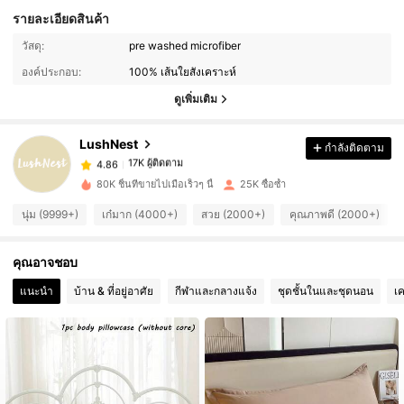
รายละเอียดสินค้า
วัสดุ:
pre washed microfiber
17K ผู้ติดตาม
4.86
องค์ประกอบ:
100% เส้นใยสังเคราะห์
ดูเพิ่มเติม
17K ผู้ติดตาม
4.86
LushNest
กำลังติดตาม
17K ผู้ติดตาม
4.86
b***0
จ่าย
1 วันที่ผ่านมา
80K ชิ้นที่ขายไปเมื่อเร็วๆ นี้
25K ซื้อซ้ำ
นุ่ม (9999+)
เก๋มาก (4000+)
สวย (2000+)
คุณภาพดี (2000+)
17K ผู้ติดตาม
4.86
คุณอาจชอบ
17K ผู้ติดตาม
4.86
แนะนำ
บ้าน & ที่อยู่อาศัย
กีฬาและกลางแจ้ง
ชุดชั้นในและชุดนอน
เค
17K ผู้ติดตาม
4.86
17K ผู้ติดตาม
4.86