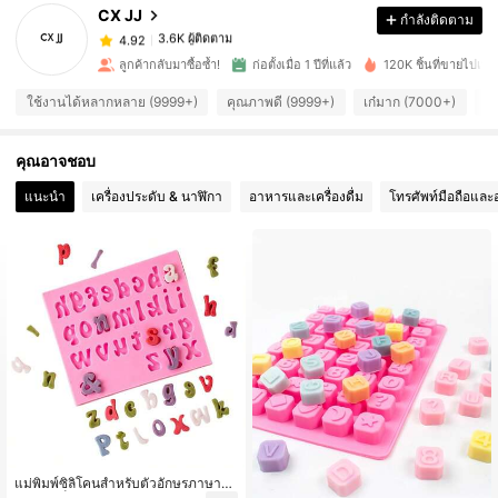
CX JJ
กำลังติดตาม
3.6K ผู้ติดตาม
4.92
p***8
จ่าย
1 วันที่ผ่านมา
ลูกค้ากลับมาซื้อซ้ำ!
ก่อตั้งเมื่อ 1 ปีที่แล้ว
120K ชิ้นที่ขายไปเมื่อเ
3.6K ผู้ติดตาม
4.92
ใช้งานได้หลากหลาย (9999+)
คุณภาพดี (9999+)
เก๋มาก (7000+)
ม
คุณอาจชอบ
3.6K ผู้ติดตาม
4.92
แนะนำ
เครื่องประดับ & นาฬิกา
อาหารและเครื่องดื่ม
โทรศัพท์มือถือและอ
3.6K ผู้ติดตาม
4.92
3.6K ผู้ติดตาม
4.92
3.6K ผู้ติดตาม
4.92
3.6K ผู้ติดตาม
4.92
แม่พิมพ์ซิลิโคนสำหรับตัวอักษรภาษาอัง