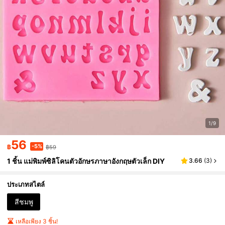
1/9
56
-5%
฿
฿59
1 ชิ้น แม่พิมพ์ซิลิโคนตัวอักษรภาษาอังกฤษตัวเล็ก DIY
3.66
(
3
)
ประเภทสไตล์
สีชมพู
เหลือเพียง 3 ชิ้น!