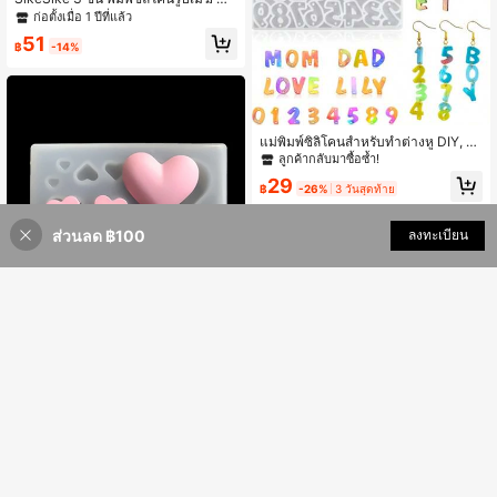
หรับ DIY, พิมพ์ซิลิโคนใสสำหรับสบู่, พิม
ก่อตั้งเมื่อ 1 ปีที่แล้ว
พ์เทียนสำหรับ DIY
51
฿
-14%
แม่พิมพ์ซิลิโคนสำหรับทำต่างหู DIY, จี้ส
ร้อยคอพร้อมตัวเลขและตัวอักษร
ลูกค้ากลับมาซื้อซ้ำ!
29
฿
-26%
3 วันสุดท้าย
ส่วนลด ฿100
เพิ่มเข้ารถเข็น
ลงทะเบียน
5% ลดราคา!
1 ชิ้น แม่พิมพ์ซิลิโคนรูปหัวใจ DIY, แม่พิ
มพ์ซิลิโคนรูปหัวใจใส สร้างสรรค์, แม่พิ
29
฿
มพ์อีพอกซี่หลายฟังก์ชั่นสำหรับ DIY
1 ชิ้น แม่พิมพ์ซิลิโคน, แม่พิมพ์เทียนหมี
บอลลูน 3 มิติ, แม่พิมพ์ตกแต่ง, เหมาะ
46