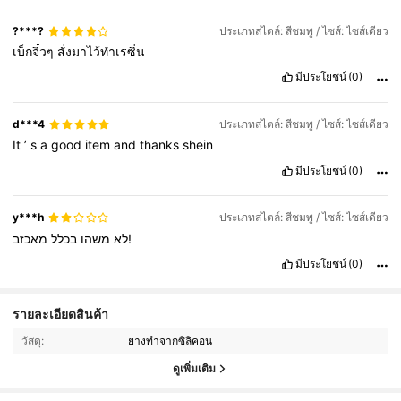
?***?
ประเภทสไตล์: สีชมพู / ไซส์: ไซส์เดียว
เบ็กจิ๋วๆ
สั่งมาไว้ทำเรซิ่น
มีประโยชน์
(0)
d***4
ประเภทสไตล์: สีชมพู / ไซส์: ไซส์เดียว
It
’
s
a
good
item
and
thanks
shein
มีประโยชน์
(0)
y***h
ประเภทสไตล์: สีชมพู / ไซส์: ไซส์เดียว
מאכזב!
לא
משהו
בכלל
มีประโยชน์
(0)
3.6K ผู้ติดตาม
4.92
รายละเอียดสินค้า
วัสดุ:
ยางทำจากซิลิคอน
3.6K ผู้ติดตาม
4.92
ดูเพิ่มเติม