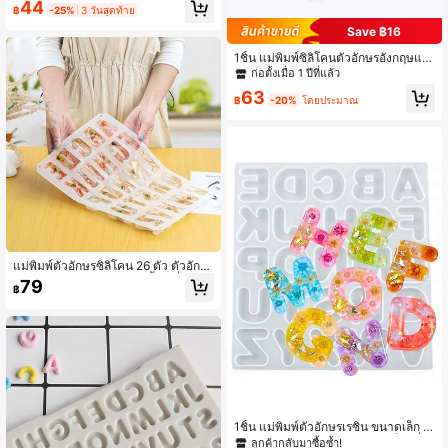
กฤษตัวเล็ก ตัวอักษรภาษาอังกฤษตัวให
44
3.6K ผู้ติดตาม
4.92
฿
-25%
3 วันสุดท้าย
ญ่ ขนาดเล็ก A-Z 26 ตัว เครื่องมือตกแ
ต่งตัวอักษร สีเทา แม่พิมพ์ทำมือสำหรับ
Save ฿16
สบู่
1ชิ้น แม่พิมพ์ซิลิโคนตัวอักษรอังกฤษแล
ะสัญลักษณ์ตัวเลข, DIY ตกแต่งเทียน
3.6K ผู้ติดตาม
4.92
ก่อตั้งเมื่อ 1 ปีที่แล้ว
63
฿
-20%
โดยประมาณ
แม่พิมพ์ตัวอักษรซิลิโคน 26 ตัว ตัวอักษ
รอังกฤษหัตถกรรมแกว่งตุ้งติ้ง เครื่องปร
79
฿
ะดับ การทำสบู่ ไข่ทรายเรซิ่น ตกแต่งบ้
าน
1ชิ้น แม่พิมพ์ตัวอักษรเรซิน ขนาดเล็ก แ
ม่พิมพ์ซิลิโคนตัวเลขตัวอักษรเอพ็อกซี่ เ
ลูกค้ากลับมาซื้อซ้ำ!