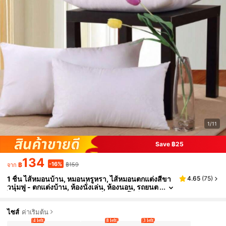
1/11
Save ฿25
134
-16%
฿
฿159
จาก
1 ชิ้น ไส้หมอนบ้าน, หมอนหรูหรา, ไส้หมอนตกแต่งสีขา
4.65
(
75
)
วนุ่มฟู - ตกแต่งบ้าน, ห้องนั่งเล่น, ห้องนอน, รถยนต
์, เหมาะสำหรับทุกฤดูกาล, คริสต์มาส/ฮาโลวีน, ก
ลางแจ้ง
ไซส์
ค่าเริ่มต้น
4 left
8 left
3 left