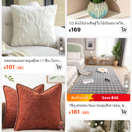
อง, งานเลี้ยงวันหยุดและเบาะรถยนต์.
1/2 ต้นไม้ประดิษฐ์ใบไม้เงินขนาดใหญ่
แบบสมจริง - ต้นไม้ใบกว้างดีไซน์ตกแ
169
฿
ต่ง สร้างสไตล์ป่าฝนเขตร้อนใบกว้างสีเ
ขียว เหมาะสำหรับทุกฤดูกาล ใช้ได้ทั้งใ
นร่มและกลางแจ้ง ต้นไม้ประดิษฐ์ในกระ
ถาง เหมาะสำหรับงานแต่งงาน โรงแรม
สวน ลานบ้าน การจัดฉากถ่ายภาพ และ
อื่นๆ
13
ปลอกหมอนลายนูนตุ๊กตา 1 ชิ้น (ไม่รวม
แกนหมอน) ปลอกหมอนสี่เหลี่ยมสไตล์เรี
101
฿
-15%
ยบง่ายเหมาะสำหรับห้องนั่งเล่นและห้อง
นอนทุกฤดูกาล
8
Save ฿48
1ชิ้น พรมขน faux ขนนุ่มสีเทาอ่อน, พร
มปูพื้นนุ่มสบาย, เรียบง่ายและสง่างาม, เ
161
฿
-23%
หมาะสำหรับเบาะโซฟา, ที่นั่งเก้าอี้, ข้าง
เตียงห้องนอน, ห้องนั่งเล่นในร่มและของ
ตกแต่งบ้านห้องนอน, พรมตกแต่งบ้านฤ
ดูหนาวที่ดีที่สุดสำหรับห้องนั่งเล่น, ห้อง
นอน, ข้างเตียง, โซฟา, พรมห้องครัวใน