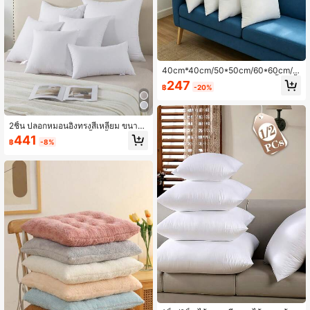
40cm*40cm/50*50cm/60*60cm/7
0*70cm/80*80cm/ไส้หมอน 1ชิ้น/2ชิ้
247
฿
-20%
น ส่งตรงจากโรงงาน ผ้าฝ้า ไส้หมอนมีค
วามยืดหยุ่นสูง เต็ม ไส้สำลี PP ไม่ยุบง่า
ย ไส้หมอนหลายขนาด ไส้หมอนโซฟา ไ
ส้หมอนรถยนต์
2ชิ้น ปลอกหมอนอิงทรงสี่เหลี่ยม ขนาด
ต่างๆ, ปลอกหมอนอิงสีพื้น เนื้อหนานุ่ม,
441
฿
-8%
ยืดหยุ่นสูง ซักได้, เหมาะสำหรับห้องนอ
นบ้าน ห้องนั่งเล่น โซฟา พนักพิง หมอน
อิงตกแต่ง, ทุกฤดูกาล