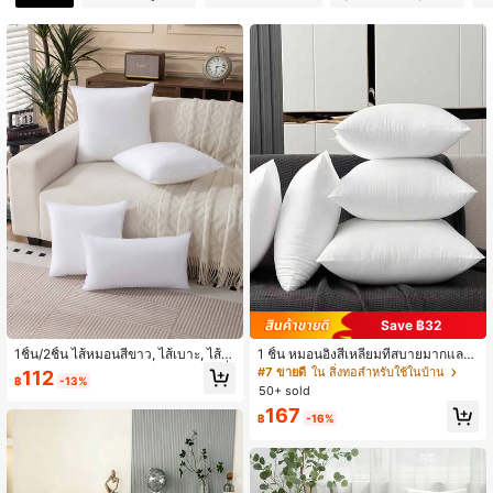
1K ผู้ติดตาม
4.91
1K ผู้ติดตาม
4.91
1K ผู้ติดตาม
4.91
1K ผู้ติดตาม
4.91
Save ฿32
1ชิ้น/2ชิ้น ไส้หมอนสีขาว, ไส้เบาะ, ไส้เบ
1 ชิ้น หมอนอิงสี่เหลี่ยมที่สบายมากและ
าะผ้าไม่ทอ สไตล์ยุโรป, ไส้เบาะโซฟาสี่เ
นุ่มพิเศษ - รองรับคอและหลังตามหลักส
#7 ขายดี
ใน สิ่งทอสำหรับใช้ในบ้าน
112
฿
-13%
หลี่ยม, เหมาะสำหรับโซฟาห้องนั่งเล่น,
รีรศาสตร์, ขนฟูและหรูหราด้วยการเติม
50+ sold
ตกแต่งหัวเตียงห้องนอน, เบาะรถยนต์ แ
ขนนก, เหมาะสำหรับห้องนอน, ห้องนั่งเ
167
ละตกแต่งคริสต์มาส., มุมสบาย
ล่น, โรงแรม - เดี่ยว, ความยืดหยุ่นสูง, ห
฿
-16%
รูหรา, สุนทรียภาพของบ้าน