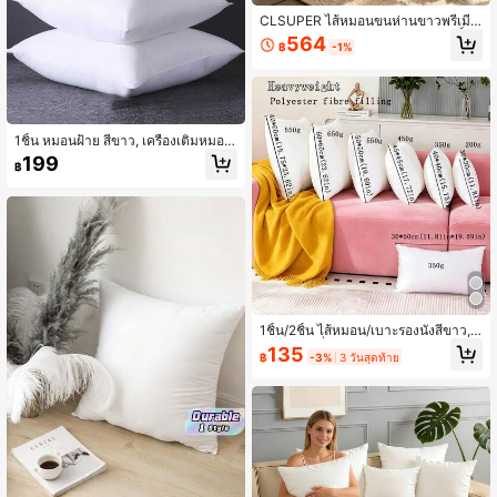
CLSUPER ไส้หมอนขนห่านขาวพรีเมีย
ม & ขนอ่อน, ปลอกหมอนฝ้ายบริสุทธิ์ 10
564
฿
-1%
0% ซักได้, ไส้หมอนนุ่มฟูพิเศษ ระบายอ
ากาศได้ดี, ไส้หมอนตกแต่งทรงสี่เหลี่ยม
ผืนผ้า, เหมาะสำหรับเตียง โซฟา ม้านั่ง
1ชิ้น หมอนฝ้าย สีขาว, เครื่องเติมหมอน
โยน ตกแต่งบ้าน, ฟูนุ่มสำหรับเสริมฟอง
199
฿
โซฟา, เตียง, ห้องนอน, ของตกแต่งบ้า
น, ของตกแต่งฤดูใบไม้ร่วง, ของตกแต่ง
ฤดูใบไม้ร่วง, ของตกแต่งห้อง
1ชิ้น/2ชิ้น ไส้หมอน/เบาะรองนั่งสีขาว, ไ
ส้เบาะรองนั่งผ้าไม่ทอสไตล์ยุโรปสำหรับ
135
฿
-3%
3 วันสุดท้าย
ฮาโลวีน/คริสต์มาส, ไส้เบาะรองหลังโซ
ฟา, ตกแต่งหัวเตียงห้องนอน, ห้องนั่งเล่
น, ห้อง, ห้องนอน, เบาะรถยนต์, ประสบก
ารณ์ที่สะดวกสบาย ตกแต่งเหมาะสำหรั
บทุกฤดูกาล