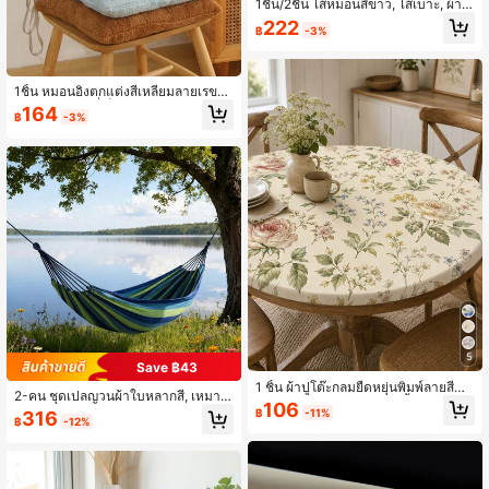
1ชิ้น/2ชิ้น ไส้หมอนสีขาว, ไส้เบาะ, ผ้าไ
ม่ทอ ปลอกหมอนอิงสไตล์ยุโรป, ปลอกห
222
฿
-3%
มอนอิงหลังโซฟาสี่เหลี่ยม, เหมาะสำหรั
บโซฟาห้องนั่งเล่น, หัวเตียงห้องนอน, ที่
นั่งในรถยนต์ และของตกแต่งคริสต์มาส
1ชิ้น หมอนอิงตกแต่งสี่เหลี่ยมลายเรขา
คณิตสมัยใหม่ที่เย็บแบบควิลท์ เหมาะ
164
฿
-3%
สำหรับใช้ในบ้าน ห้องนอน ห้องนั่งเล่น
5
Save ฿43
1 ชิ้น ผ้าปูโต๊ะกลมยืดหยุ่นพิมพ์ลายสีน้ำ
2-คน ชุดเปลญวนผ้าใบหลากสี, เหมาะ
ย้อนยุค นุ่มและทนทาน ใช้ซ้ำได้ เหมาะ
106
สำหรับลานบ้าน, สวน, สนามหลังบ้าน แ
฿
-11%
316
สำหรับโต๊ะกลม เหมาะสำหรับการใช้งา
฿
-12%
ละการใช้งานในร่ม/กลางแจ้ง - มีกระเป๋
นประจำวัน งานเลี้ยงเจ้าสาว งานปาร์ตี้
าเก็บของ + เชือก (สีแดง, สีน้ำเงิน), อุป
ในสวน อุปกรณ์ครัว ปิกนิกกลางแจ้ง คา
กรณ์ตั้งแคมป์
เฟ่ และการตกแต่งบ้าน