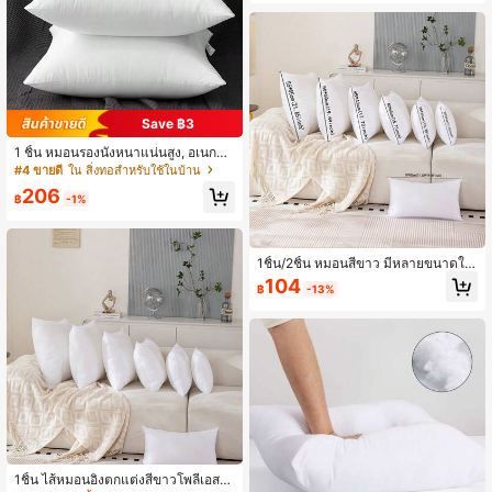
อย่างประณีต ไส้สำลี PP ใช้ประจำวัน รู
ปลักษณ์มินิมอล ตกแต่งบ้าน
Save ฿3
1 ชิ้น หมอนรองนั่งหนาแน่นสูง, อเนกปร
ะสงค์สำหรับโซฟา เตียง รถยนต์ หลายฤ
#4 ขายดี
ใน สิ่งทอสำหรับใช้ในบ้าน
ดูกาล อบอุ่น
206
฿
-1%
1ชิ้น/2ชิ้น หมอนสีขาว มีหลายขนาดให้
เลือก ไส้ใยสังเคราะห์นุ่มพิเศษ หมอนสีข
104
฿
-13%
าวทรงสี่เหลี่ยม สไตล์มินิมอลและทันสมั
ย เหมาะสำหรับตกแต่งบ้าน โซฟาห้อง
นั่งเล่น ห้องนอน ตกแต่งฮาโลวีน คริสต์
มาส สวยงาม
1ชิ้น ไส้หมอนอิงตกแต่งสีขาวโพลีเอสเต