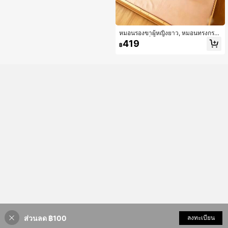
หมอนรองขาผู้หญิงยาว, หมอนทรงกระ
บอกเมมโมรี่โฟมถอดซักได้, บรรเทาอา
419
฿
การปวดคอและรองรับกระดูกคอ, ของข
วัญวันเกิดวันหยุดที่สมบูรณ์แบบนุ่มนิ่ม,
เบาะรองนั่งนุ่มสบาย
ส่วนลด ฿100
เพิ่มเข้ารถเข็น
ลงทะเบียน
16% ลดราคา!