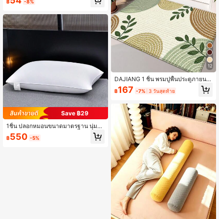
54
฿
-8%
เหล็กสไตล์มินิมอลทันสมัย, หัวเข็มขัดมุ
ก ABS หรูหราพรีเมียม ไม่ต้องเจาะ, คลิ
ปผ้าม่านแม่เหล็กมุกแฟชั่น, สายรัดผ้าม่
านแม่เหล็ก, คลิปผ้าม่านลูกปัดมุกเทียม
หรูหรา, เหมาะสำหรับตกแต่งบ้านในห้อ
งนอนและห้องนั่งเล่น, ตกแต่งผ้าม่านใน
ห้องนั่งเล่น, ห้องนอน, ห้องครัว, และห้อง
รับประทานอาหารด้วยสายรัดมุก, อุปกร
ณ์ยึดและเกี่ยวผ้าม่าน, ของตกแต่งบ้าน
และของใช้จำเป็นในบ้าน
12
DAJIANG 1 ชิ้น พรมปูพื้นประตูภายนอ
ก พรมต้อนรับลายใบไม้และเถาวัลย์สาน
167
฿
-7%
3 วันสุดท้าย
เทียม พรมยาว แผ่นรองพื้น TPR กันลื่น
เหมาะสำหรับห้องน้ำ ภายในบ้าน ทางเ
ดิน ห้องนอน ห้องนั่งเล่น ข้างเตียง ซักด้
Save ฿29
วยเครื่องได้ ทำความสะอาดง่าย พรมท
างเข้า ตกแต่งบ้าน
1ชิ้น ปลอกหมอนขนาดมาตรฐาน นุ่มส
บาย เหมาะสำหรับหลายฤดูกาล อเนกป
550
฿
-5%
ระสงค์ ขนาด 48ซม.x74ซม. ปลอกหมอ
นสีขาว เหมาะสำหรับบุคคลเดียว