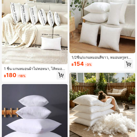
1/2ชิ้น/แกนหมอนสีขาว, หมอนหรูหรา,
แผ่นรองหมอนหลายขนาด, ไส้ไมโครไ
154
฿
-3%
ฟเบอร์, หมอนสี่เหลี่ยมสีขาวบริสุทธิ์, แฟ
1 ชิ้น แกนหมอนผ้าไม่ทอหนา, ไส้หมอน
ชั่นมินิมอล, เหมาะสำหรับการตกแต่งบ้
ฝ้ายนุ่มและสบาย, แกนหมอนหลายขนา
180
าน, โซฟาห้องนั่งเล่น, ห้องนอน, ตกแต่ง
฿
-18%
ด, ไส้หมอนสำหรับรถ, เหมาะสำหรับห้อ
ภายนอก/วันวาเลนไทน์/วันแม่
งนั่งเล่น, ห้องนอน, ตกแต่งโซฟา, ตกแต่
งฤดูใบไม้ร่วง, ตกแต่งห้อง