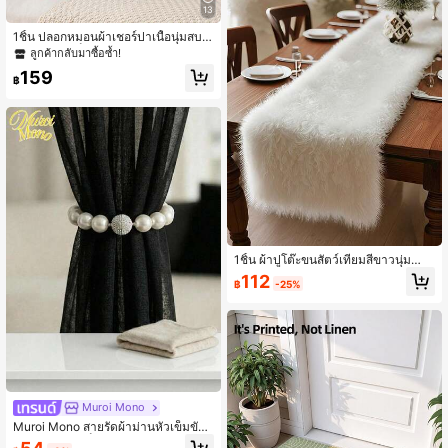
ตู้เสื้อผ้า
13
1ชิ้น ปลอกหมอนผ้าเชอร์ปาเนื้อนุ่มสบา
ยพร้อมขอบเย็บ สีสนิม (ไม่รวมไส้หมอ
ลูกค้ากลับมาซื้อซ้ำ!
น) เหมาะสำหรับโซฟา, เตียง, ฤดูใบไม้
159
ผลิ/ฤดูร้อน
฿
1ชิ้น ผ้าปูโต๊ะขนสัตว์เทียมสีขาวนุ่มสำห
รับฤดูหนาว, ตกแต่งบ้าน, ผ้าปูโต๊ะปาร์
112
฿
-25%
ตี้วันหยุด, เหมาะสำหรับโต๊ะกาแฟและโ
ต๊ะเครื่องแป้ง, ผ้าปูโต๊ะตามธีม, ตกแต่ง
โต๊ะอาหารในครัววันหยุด, ตกแต่งปาร์ตี้
ที่บ้าน, ตกแต่งห้อง, ตกแต่งปาร์ตี้คริสต์
มาส
Muroi Mono
Muroi Mono สายรัดผ้าม่านหัวเข็มขัด
มุก ABS แม่เหล็ก, สายรัดผ้าม่านดูดแม่