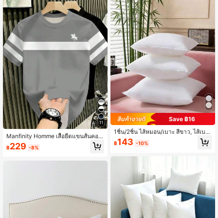
วาดด้วยมือ ของขวัญ ไม่มีไส้หมอน
Save ฿16
11
1ชิ้น/2ชิ้น ไส้หมอน/เบาะ สีขาว, ไส้เบา
Manfinity Homme เสื้อยืดแขนสั้นคอก
ะผ้าไม่ทอ สไตล์ยุโรป ฮาโลวีน/คริสต์มา
143
ลมผู้ชาย ลายพิมพ์อัศวิน สีบล็อก สไตล์
฿
-10%
229
ส, ไส้เบาะพิงโซฟา, ตกแต่งหัวเตียงห้อง
฿
-8%
ลำลอง อเนกประสงค์ สำหรับใส่ประจำวั
นอน, ห้องนั่งเล่น, ห้อง, ห้องนอน, เบาะร
นและเดินทาง
ถยนต์, ตกแต่งประสบการณ์สบาย เหมา
ะสำหรับทุกฤดูกาล