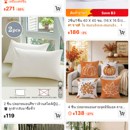
อร์ - หมอนอิงนุ่มยัดไส้โพลีเอสเตอร์, เห
เหลือแค่4ชิ้น
มาะสำหรับเตียงและโซฟา - ตกแต่งบ้า
271
นซักเครื่องได้, อุปกรณ์เครื่องนอนที่สะด
฿
-20%
Save ฿3
วกสบาย, ไส้หมอนอิงสไตล์สีกลาง - ไม่เ
ป็นก้อน, ดีไซน์ระบายอากาศได้ดี, ไส้ห
2ชิ้น/1ชิ้น 40 X 40 ซม. (16 X 16 นิ้ว) ไ
มอนอิงโซฟาสุดหรู, หมอน, หมอนอิงโซ
ส้หมอน, ไส้หมอนใยสังเคราะห์ (สีขาว),
ฟา, แผ่นรองนุ่มเรียบง่าย, หมอนอิงตกแ
#1 ขายดี
ใน หมอนอิงและหมอนอิงตกแต่ง
ที่พักอาศัย
ต่ง
186
฿
-2%
11
2 ชิ้น ปลอกหมอนสีขาวล้วนสไตล์ญี่ปุ่น
4 ชิ้น ปลอกหมอนลายจุดมินิมอล ลายฟั
มินิมอล, นุ่มพิเศษ, ระบายอากาศได้ดี, เ
ลูกค้ากลับมาซื้อซ้ำ!
กทองและใบเมเปิล พิมพ์ด้านเดียว วัสดุ
หมาะสำหรับทุกฤดู, ชีวิตประจำวันแบบ
138
฿
-27%
119
ผ้ากำมะหยี่ผิวพีชที่เป็นมิตรต่อผิว ขนาด
สบายๆ, หอพักชาย, ไม่มีไส้หมอน, เครื่อ
฿
45*45 ซม. เหมาะสำหรับตกแต่งบ้าน
งนอน, โรงแรม, ของใช้ในบ้าน, ขนาดญี่
ห้องนอน ห้องนั่งเล่น ห้องปาร์ตี้ วันหยุด
ปุ่น: Twin, Full, Queen, King
ตกแต่งโซฟาธีมเก็บเกี่ยวลายเส้นสีขาว