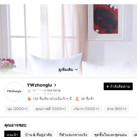
1K ผู้ติดตาม
4.91
1K ผู้ติดตาม
4.91
ดูเพิ่มเติม
1K ผู้ติดตาม
4.91
YWzhonglu
กำลังติดตาม
1K ผู้ติดตาม
4.91
13K ชิ้นที่ขายไปเมื่อเร็วๆ นี้
3K ซื้อซ้ำ
1K ผู้ติดตาม
4.91
นุ่ม (2000+)
คุณภาพดี (1000+)
เก๋มาก (1000+)
สวย (900+)
ใ
1K ผู้ติดตาม
4.91
คุณอาจชอบ
1K ผู้ติดตาม
4.91
แนะนำ
บ้าน & ที่อยู่อาศัย
กีฬาและกลางแจ้ง
ชุดชั้นในและชุดนอน
เค