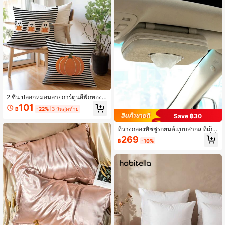
2 ชิ้น ปลอกหมอนลายการ์ตูนผีฟักทองล
ายทางสีดำและสีขาวสำหรับวันฮาโลวีน
101
฿
-22%
3 วันสุดท้าย
พิมพ์ด้านเดียว วัสดุผิวพีชกำมะหยี่ที่เป็น
Save ฿30
มิตรต่อผิว ขนาด 45*45 ซม. เหมาะสำ
หรับตกแต่งบ้าน ห้องนอน ห้องนั่งเล่น ป
ที่วางกล่องทิชชู่รถยนต์แบบสากล ที่เก็บ
ลอกหมอนตกแต่งวันฮาโลวีนแบบง่าย
ทิชชู่บนบังแดดรถยนต์ ที่จัดระเบียบที่เก็
269
ของขวัญวันหยุด ไม่มีไส้หมอน
฿
-10%
บทิชชู่ ที่จ่ายทิชชู่แบบแขวน อุปกรณ์เส
ริมภายในรถยนต์อเนกประสงค์ โซลูชันก
ารจัดเก็บยานพาหนะ ที่ยึดกล่องทิชชู่แบ
บพกพา