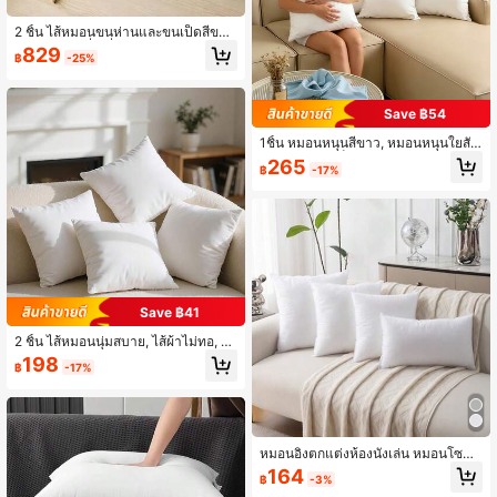
2 ชิ้น ไส้หมอนขนห่านและขนเป็ดสีขา
ว, ปลอกฝ้ายสี่เหลี่ยม, นุ่มฟูและนุ่ม, ซักไ
829
฿
-25%
ด้, คืนตัวเร็ว, ปราศจากขุยและระบายอ
ากาศได้, แกนหมอนตกแต่งบ้าน
Save ฿54
1ชิ้น หมอนหนุนสีขาว, หมอนหนุนใยสังเ
คราะห์ขนาดเต็ม, เหมาะสำหรับเตียง, โ
265
฿
-17%
ซฟา, ห้องนั่งเล่น, ห้องนอน, สำนักงาน,
สามารถใช้เป็นหมอนตกแต่ง, หมอนหนุ
นเตียง และหมอนรองในรถยนต์
Save ฿41
2 ชิ้น ไส้หมอนนุ่มสบาย, ไส้ผ้าไม่ทอ, สี
ขาว, เหมาะสำหรับหมอนอิงตกแต่งบ้า
198
฿
-17%
น, เบาะรองนั่งโซฟา, ไส้หมอนรองรับแล
ะนุ่มฟู, ไส้เบาะโซฟาเรียบง่าย, หมอนโ
ซฟาสุดหรู, ไส้หมอนกำมะหยี่สำหรับโซ
ฟา, เตียง, ห้องนอน, ของตกแต่งบ้าน
หมอนอิงตกแต่งห้องนั่งเล่น หมอนโซฟา
ตกแต่งบ้าน ตกแต่งสมัยใหม่ อุปกรณ์เส
164
฿
-3%
ริมโซฟา หมอนห้องรับแขก ตกแต่งบ้าน