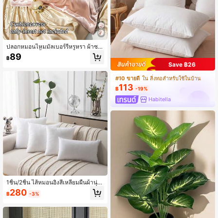
ปลอกหมอนไหมมัลเบอร์รี่หรูหรา ผ้าซา
ติน 25 มม. สีพื้น ปิดแบบซอง ซักมือเท่า
89
฿
นั้น 120-140 กรัม/ตารางเมตร - เนื้อนุ่
Save ฿26
มและเรียบ เหมาะสำหรับผมและผิว เครื่
องนอนเดินทางป้องกันสิ่งสกปรก
#10 ขายดี
ใน สิ่งทอสำหรับใช้ในบ้าน
113
฿
-19%
Habitella
1ชิ้น/2ชิ้น ไส้หมอนอิงสี่เหลี่ยมผืนผ้านุ่ม
และฟู, ไม่มีใยเรืองแสง, บรรจุด้วยกำมะ
280
฿
-3%
หยี่ยืดหยุ่นสูง. ไส้หมอนสีขาวเหมาะสำห
รับโซฟา, เตียง, ไส้หมอนอิงตกแต่งโซฟ
าที่ระบายอากาศได้ดี, ไม่มีปลอกหมอน.
ใช้ได้สำหรับโซฟาห้องนั่งเล่น, ตกแต่งห้