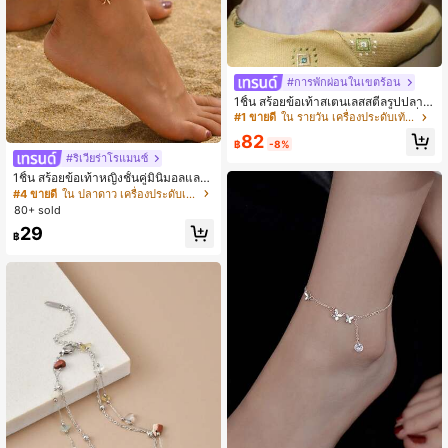
#การพักผ่อนในเขตร้อน
1ชิ้น สร้อยข้อเท้าสเตนเลสสตีลรูปปลาด
าวและเปลือกหอยสำหรับฤดูร้อน, เครื่อง
#1 ขายดี
ใน รายวัน เครื่องประดับเท้าผู้หญิง
ประดับสไตล์ชายหาดน่ารัก
82
฿
-8%
#ริเวียร่าโรแมนซ์
1ชิ้น สร้อยข้อเท้าหญิงชั้นคู่มินิมอลและ
หรูหรา ดาวทะเลและลูกปัดสำหรับใส่ใน
#4 ขายดี
ใน ปลาดาว เครื่องประดับเท้าผู้หญิง
ฤดูร้อน
80+ sold
29
฿