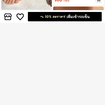
฿
-13%
Dazy
เพิ่มเข้ารถเข็น
10% ลดราคา!
DAZY กำไลข้อเท้า แฟชั่น ผีเสื้อ & ประ
ดับ มุกเทียม สำหรับ ผู้หญิง สำหรับ การ
#1 ขายดี
ใน ผีเสื้อ เครื่องประดับเท้าผู้หญิง
ตกแต่งประจำวัน 1 ชิ้น
90+ sold
31
฿
-21%
โดยประมาณ
9
1 ชิ้น สร้อยข้อเท้าสไตล์มินิมอลแฟชั่นเย็
น อเนกประสงค์สำหรับผู้หญิง กันน้ำ สแ
#5 ขายดี
ใน ชุบทอง 18K เครื่องประดับเท้าผู้หญิง
ตนเลสสตีลเคลือบทอง 18K ป้องกันการ
37
ออกซิเดชัน ของขวัญโรแมนติกวันวาเล
฿
-5%
นไทน์สำหรับแฟนสาว เหมาะสำหรับชา
ยหาด วันหยุด ปาร์ตี้ ว่ายน้ำ ใส่ประจำวั
น (สีของสร้อยข้อเท้าคือทอง 18K ซึ่งค่อ
นข้างเข้ม)