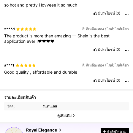
so
hot
and
pretty
i
lovveee
it
so
much
มีประโยชน์
(0)
z***d
สี: สีเหลืองทอง / ไซส์: ไซส์เดียว
The
product
is
more
than
amazing
—
Shein
is
the
best
application
ever
!♥️♥️♥️♥️
มีประโยชน์
(0)
a***1
สี: สีเหลืองทอง / ไซส์: ไซส์เดียว
Good
quality
,
affordable
and
durable
มีประโยชน์
(0)
131K ผู้ติดตาม
4.93
รายละเอียดสินค้า
วัสดุ:
สแตนเลส
131K ผู้ติดตาม
4.93
ดูเพิ่มเติม
Royal Elegance
กำลังติดตาม
131K ผู้ติดตาม
4.93