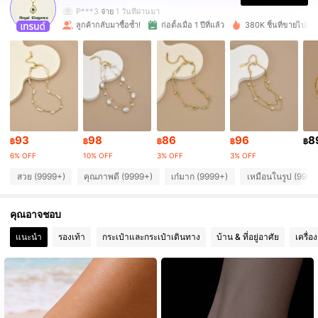
P***3
จ่าย
1 วันที่ผ่านมา
ลูกค้ากลับมาซื้อซ้ำ!
ก่อตั้งเมื่อ 1 ปีที่แล้ว
380K ชิ้นที่ขายไปเมื่อเ
131K ผู้ติดตาม
4.93
131K ผู้ติดตาม
4.93
131K ผู้ติดตาม
4.93
93
98
86
96
8
฿
฿
฿
฿
฿
6% OFF
10% OFF
3% OFF
3% OFF
131K ผู้ติดตาม
4.93
สวย (9999+)
คุณภาพดี (9999+)
เก๋มาก (9999+)
เหมือนในรูป (9999
คุณอาจชอบ
131K ผู้ติดตาม
4.93
แนะนำ
รองเท้า
กระเป๋าและกระเป๋าเดินทาง
บ้าน & ที่อยู่อาศัย
เครื่อ
131K ผู้ติดตาม
4.93
131K ผู้ติดตาม
4.93