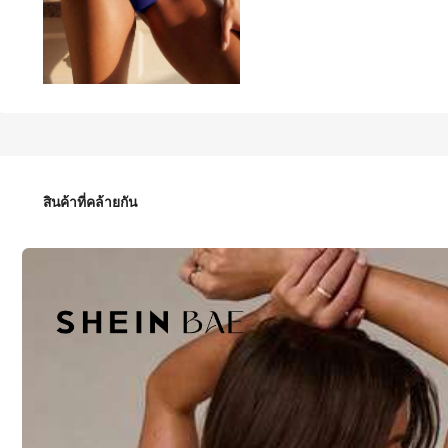
63
฿
-20%
฿79
HOTCOM 1 ชิ้น กางเกงชั้นในผู้หญิงสีม่วงมะเขือยาว ลำลอง ทอด้วยผ
สินค้าที่คล้ายกัน
ไซส์
ค่าเริ่มต้น
XS
S
คู่มือไซส์