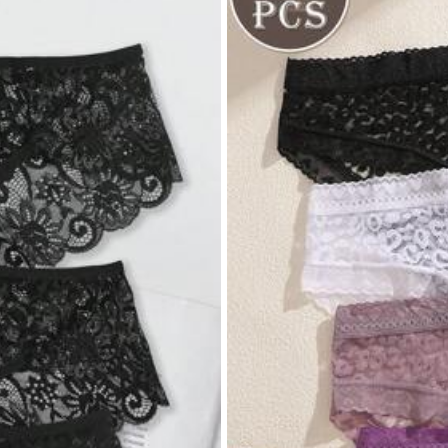
113 ซื้อซ้ำ
 & ที่อยู่อาศัย
กีฬาและกลางแจ้ง
เครื่องแต่งกายผู้หญิง