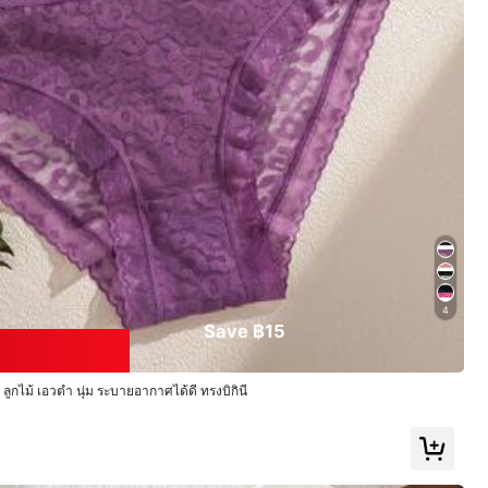
4
Save ฿15
วกลางไร้ตะเข็บสำ
7 ชิ้น/ชุด กางเกงในสามเหลี่ยมหลากสีสำหรับสตรีใส่สบายทุก
ิทยาลัยอเมริกันเรโทร
วัน
ูกไม้ เอวต่ำ นุ่ม ระบายอากาศได้ดี ทรงบิกินี่
185
฿
-50%