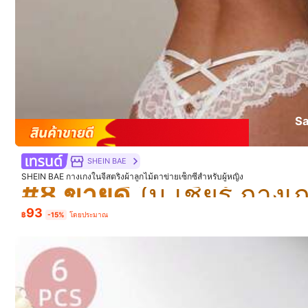
สวยงาม
(1)
คุณภาพดี
(1)
ไม่ชอบ
(1)
Sa
#8 ขายดี
SHEIN BAE
e***o
SHEIN BAE กางเกงในจีสตริงผ้าลูกไม้ตาข่ายเซ็กซี่สำหรับผู้หญิง
#8 ขายดี
#8 ขายดี
Linda
calcinha
confort
á
vel
ficou
perfeita
podem
comprar
se
93
#8 ขายดี
฿
-15%
โดยประมาณ