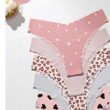
m***n
Shein
quality
product
143 ผู้ติดตาม
4.81
h***8
うちのおしりに合わなかった！笑笑笑