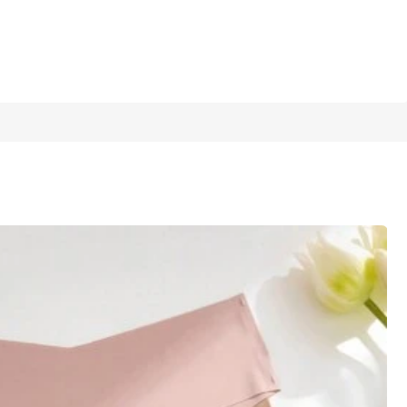
1/5
4.33
(
3
)