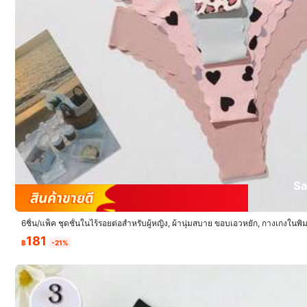
143 ผู้ติดตาม
4.81
รายละเอียดสินค้า
วัสดุ:
ผ้า
องค์ประกอบ:
95%
143 ผู้ติดตาม
4.81
Sa
6ชิ้น/แพ็ค ชุดชั้นในไร้รอยต่อสำหรับผู้หญิง, ผ้านุ่มสบาย ขอบเอวหยัก, กางเกงในพ
181
฿
-21%
Hotcom Fashion Underwear 
143 ผู้ติดตาม
4.81