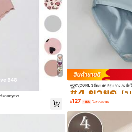
ยืด
 ฝ้าย, 5% แปนเด็กซ์
#4 ขายดี
ดูเพิ่มเติม
4
ve ฿48
ลูกค้ากลับมาซื้อซ้ำ!
AOKVOGIRL 3ชิ้น/แพค สีสุ่ม กางเกงชั้น
#4 ขายดี
#4 ขายดี
ต์
ิมพ์ลายหรูหรา
ลูกค้ากลับมาซื้อซ้ำ!
ลูกค้ากลับมาซื้อซ้ำ!
127
#4 ขายดี
฿
-15%
โดยประมาณ
Store
ลูกค้ากลับมาซื้อซ้ำ!