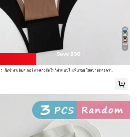
10
Save ฿30
ยผิว เซ็กซี่ ทรงฮิปสเตอร์ กางเกงชั้นในกีฬาแบบไม่เห็นรอย ใส่สบายตลอดวัน
สี: สีม่วง / ไซส์: L
มีประโยชน์
(0)