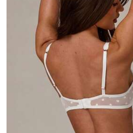
จัดส่งถึง
Thailand
Free Shipping
ประมาณวันจัดส่ง:
4-7 วันทำการ
สินค้าในหมวดหมู่นี้ไม่สามารถส่งคืนหรือแลกเปลี่ยนได้
มีบริการเก็บเงินปลายทาง · การชำระเงินที่ปลอดภัย · การปกป้องความเป
4.33
(3)
เล็กไป
0%