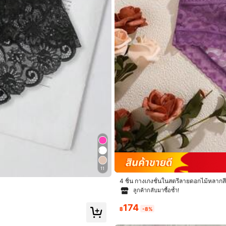
Save ฿28
11
ค กางเกงในลูกไม้ปะต่อเซ็กซี่สำหรับผู้หญิ
Secret Verse กางเกงชั้นในสามเหลี่ยมเอ
ยดี
ใน อาคารเตี้ย กางเกงชั้นในผู้หญิง
หรับผู้หญิง 1 ชิ้น ผ้าฝ้ายนุ่มสบาย สไตล์ว
4 ชิ้น กางเกงชั้นในสตรีลายดอกไม้หลากสี ล
71
สปอร์ต สีตัดกัน
฿
-10%
ลูกค้ากลับมาซื้อซ้ำ!
174
฿
-8%
ประมาณ