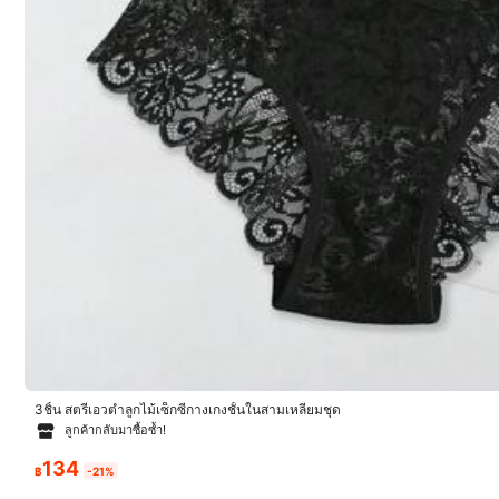
143 ผู้ติดตาม
4.81
8
Save ฿16
143 ผู้ติดตาม
4.81
แพ็ค 5 ชิ้น กางเกงในผู้หญิงลายริ้ว, ความยืดหยุ่นสูง สีพื้น ลา
Seduluxe 5ชิ้น/แพ็
#3 ขายดี
ใน ฤดูใบไม้ผลิ กางเกงชั้นในผู้หญิง
#1 ขา
ยตัวอักษร เอวต่ำ, สำหรับใส่ทุกวัน
ง
3ชิ้น สตรีเอวต่ำลูกไม้เซ็กซี่กางเกงชั้นในสามเหลี่ยมชุด
300+ sold
ลูกค้ากลับมาซื้อซ้ำ!
143
฿
-10%
161
฿
-15%
โดย
134
฿
-21%