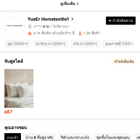
ดูเพิ่มเติม
303 ผู้ติดตาม
4.90
YueEr Hometextile1
กำลังติดตาม
s***l
ตาม
1 วันที่ผ่านมา
303 ผู้ติดตาม
4.90
4.7K ชิ้นที่ขายไปเมื่อเร็วๆ นี้
1.3K ซื้อซ้ำ
303 ผู้ติดตาม
4.90
นุ่ม (1000+)
น่ารักมาก (300+)
เก๋มาก (300+)
คุณภาพดี (100+)
303 ผู้ติดตาม
4.90
จับคู่สไตล์
สไตล์เพิ่มเติม
303 ผู้ติดตาม
4.90
303 ผู้ติดตาม
4.90
303 ผู้ติดตาม
4.90
87
฿
303 ผู้ติดตาม
4.90
คุณอาจชอบ
303 ผู้ติดตาม
4.90
แนะนำ
บ้าน & ที่อยู่อาศัย
กีฬาและกลางแจ้ง
ชุดชั้นในและชุดนอน
เค