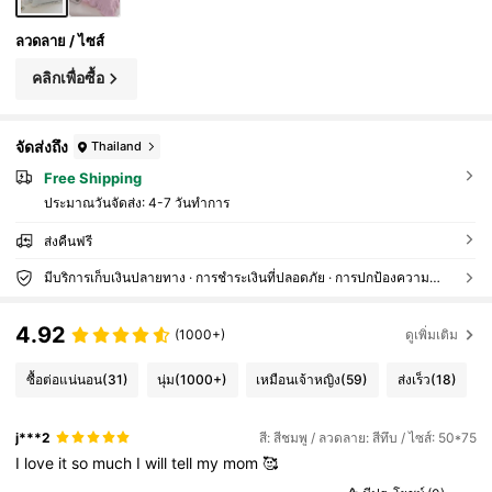
ลวดลาย / ไซส์
คลิกเพื่อซื้อ
จัดส่งถึง
Thailand
Free Shipping
ประมาณวันจัดส่ง:
4-7 วันทำการ
ส่งคืนฟรี
มีบริการเก็บเงินปลายทาง · การชำระเงินที่ปลอดภัย · การปกป้องความเป็นส่วนตัว
4.92
(1000+)
ดูเพิ่มเติม
ซื้อต่อแน่นอน
(31)
นุ่ม
(1000+)
เหมือนเจ้าหญิง
(59)
ส่งเร็ว
(18)
j***2
สี: สีชมพู / ลวดลาย: สีทึบ / ไซส์: 50*75
I
love
it
so
much
I
will
tell
my
mom
🥰