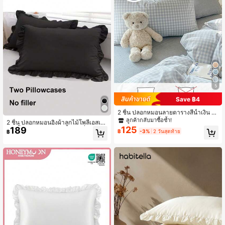
5
Save ฿4
2 ชิ้น ปลอกหมอนลายตารางสีน้ำเงิน นุ่
มพิเศษ น่ารัก สำหรับทุกฤดูกาล ปลอกห
ลูกค้ากลับมาซื้อซ้ำ!
2 ชิ้น ปลอกหมอนอิงผ้าลูกไม้โพลีเอสเต
มอนหอพัก ยูนิเซ็กซ์ ซักด้วยเครื่องได้ ชุ
125
189
อร์สีพื้นสีดำ สีขาว สีเทา, ซักเครื่องได้
฿
-3%
2 วันสุดท้าย
฿
ดเครื่องนอน ปลอกหมอนคู่ ปลอกหมอน
สี่เหลี่ยม เหมาะสำหรับเตียงเดี่ยว เตียงคู่
เตียงควีน เตียงคิง