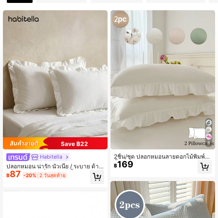
Save ฿22
8
2ชิ้น/ชุด ปลอกหมอนลายดอกไม้พิมพ์สี
Habitella
169
พื้นขอบระบายสดใส ใช้ได้ทุกฤดูกาล ส
฿
ปลอกหมอน น่ารัก นัวเนีย / ระบาย ด้าน
บายและระบายอากาศได้ดี เป็นมิตรกับ
87
ข้าง สำหรับ เครื่องนอน 1 ชิ้น
฿
-20%
2 วันสุดท้าย
ผิวและนุ่ม ซักด้วยเครื่องซักผ้าได้ ปลอก
หมอนสีพื้นสไตล์เจ้าหญิง (ไม่รวมหมอ
น) เรียบง่ายและหวาน เป็นมิตรกับผิวแล
ะนุ่ม เหมาะสำหรับหอพักนักเรียน ห้องน
อน เครื่องนอนโรงแรม สีแมกโนเลีย สีข
าว