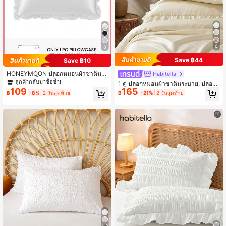
6
8
Save ฿44
Save ฿10
HONEYMOON ปลอกหมอนผ้าซาตินแ
Habitella
ต่งลูกไม้ 1 ชิ้น นุ่มลื่น ป้องกันรอยยับ ถน
ลูกค้ากลับมาซื้อซ้ำ!
1 คู่ ปลอกหมอนผ้าซาตินระบาย, ปลอก
อมเส้นผมและผิว ช่วยให้นอนหลับได้ดีขึ้
109
165
หมอนผ้าซาตินเงางามนุ่มนวลระบายอา
฿
-8%
2 วันสุดท้าย
฿
-21%
2 วันสุดท้าย
น ปลอกหมอนอย่างเดียว ซักเครื่องได้ เ
กาศเย็นสบายพร้อมปิดซอง, ไม่มีไส้, สีข
หมาะสำหรับห้องนอนและโซฟา ตกแต่ง
าวอ่อน
บ้านและหอพักนักศึกษา ของขวัญสำหรั
บเพื่อนและครอบครัว ของจำเป็นช่วงเปิ
ดเทอม ได้รับการรับรอง Oeko-Tex สีข
าว