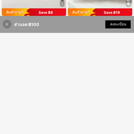
5
Save ฿8
Save ฿19
1ชิ้น/2ชิ้น/4ชิ้น ชุดปลอกหมอนเพดาน
Habitella
91
ส่วนลด ฿100
เพิ่มเข้ารถเข็น
ลงทะเบียน
Cozy Tufted Microfiber ที่นุ่มสบาย (ไ
฿
-8%
2 วันสุดท้าย
1ชิ้น ปลอกหมอนลูกไม้โพลีเอสเตอร์ 10
ม่รวมหมอนข้าง) เหมาะสำหรับทุกฤดู ข
120
0%, น้ำหนักเบาและสง่างาม, สัมผัสนุ่มเ
฿
-14%
2 วันสุดท้าย
องขวัญคริสต์มาส
หมือนปุยเมฆ, ไม่มีไส้หมอน, ฤดูแต่งงา
นแสนโรแมนติก, ของตกแต่งห้องนอน
Save ฿9
Habitella
1 ชิ้น ปลอกหมอนอิงพิมพ์ลายระบาย (ไ
2 ชิ้น ชุดปลอกหมอนพิมพ์ลายดอกไม้ (ไ