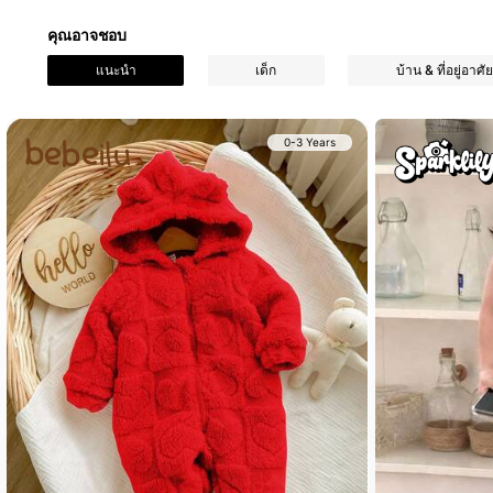
คุณอาจชอบ
743K ผู้ติดตาม
แนะนำ
เด็ก
บ้าน & ที่อยู่อาศัย
4.96
0-3 Years
743K ผู้ติดตาม
4.96
743K ผู้ติดตาม
4.96