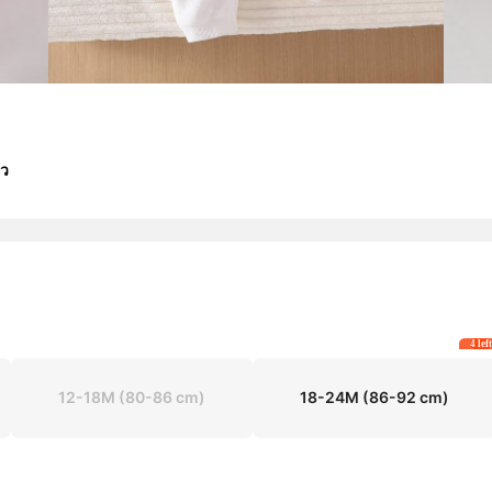
าว
4 lef
12-18M
(80-86 cm)
18-24M
(86-92 cm)