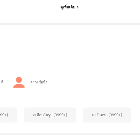
ดูเพิ่มเติม
นี้
4.1M ซื้อซ้ำ
999+)
เหมือนในรูป (9999+)
น่ารักมาก (9999+)