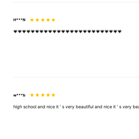
H***N
💗💗💗💗💗💗💗💗💗💗💗💗💗💗💗💗💗💗💗💗💗💗💗💗💗
w***b
high
school
and
nice
it
'
s
very
beautiful
and
nice
it
'
s
very
bea