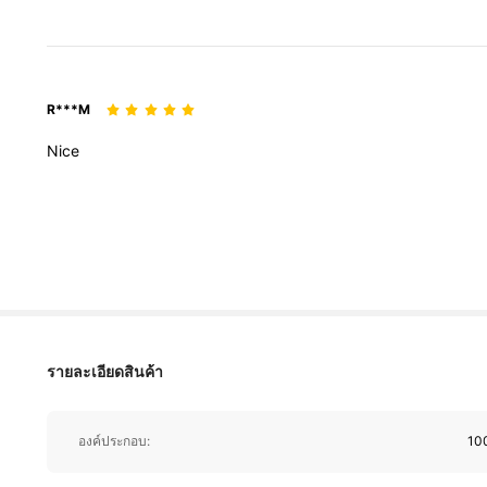
R***M
Nice
743K ผู้ติดตาม
4.96
รายละเอียดสินค้า
743K ผู้ติดตาม
องค์ประกอบ:
100
4.96