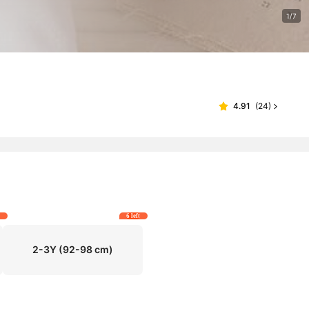
1/7
4.91
(
24
)
t
6 left
2-3Y
(92-98 cm)