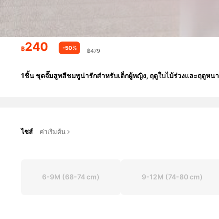
240
-50%
฿
฿479
1ชิ้น ชุดจั๊มสูทสีชมพูน่ารักสำหรับเด็กผู้หญิง, ฤดูใบไม้ร่วงและฤดูหน
ไซส์
ค่าเริ่มต้น
6-9M
(68-74 cm)
9-12M
(74-80 cm)