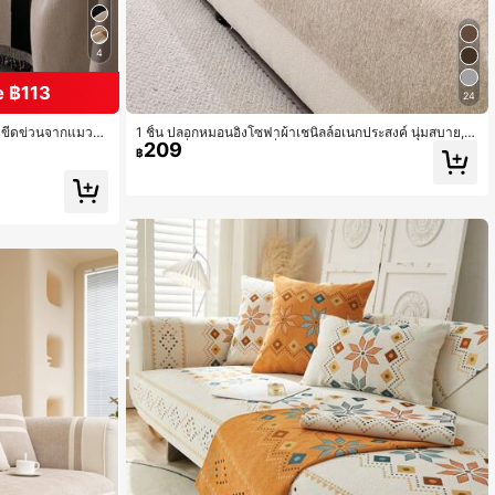
4
 ฿113
24
อยขีดข่วนจากแมวแ
1 ชิ้น ปลอกหมอนอิงโซฟาผ้าเชนิลล์อเนกประสงค์ นุ่มสบาย, เ
209
บทุกฤดูกาล, ผ้าห่ม
บาะรองนั่งโซฟาแบบไม่ลื่นสไตล์มินิมอลทันสมัย, ผ้าคลุมโซฟ
฿
ากันฝุ่นและซักได้, นุ่มและสีไม่ตก, ที่ป้องกันเป็นมิตรกับสัตว์เลี้
ยง เหมาะสำหรับห้องนอน, สำนักงาน, ห้องนั่งเล่น, โซฟารูปตั
ว L และโซฟา 1/2/3/4 ที่นั่ง