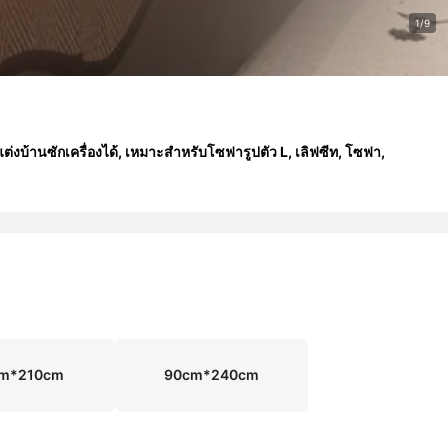
1/9
่งบ้านซักเครื่องได้, เหมาะสำหรับโซฟารูปตัว L, เลิฟซีท, โซฟา,
m*210cm
90cm*240cm