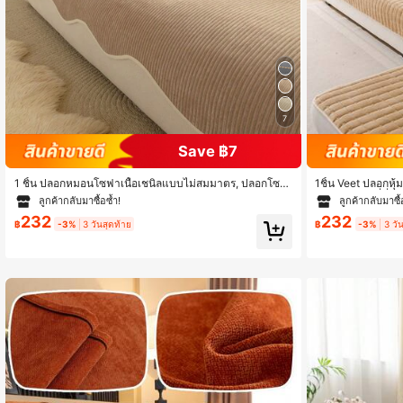
7
Save ฿7
1 ชิ้น ปลอกหมอนโซฟาเนื้อเชนิลแบบไม่สมมาตร, ปลอกโซฟ
1ชิ้น Veet ปลอกหุ
าสไตล์มินิมอลย้อนยุค, ปลอกโซฟาป้องกันทุกฤดูกาล, ปลอกโ
หรับโซฟา 3 ที่นั่ง,
ลูกค้ากลับมาซื้อซ้ำ!
ลูกค้ากลับมาซื้
ซฟาป้องกันลื่นและกันฝุ่น, ขอบโค้งไหลลื่น, ป้องกันรอยยับ, เนื้
สัตว์เลี้ยง - ปลอก
232
232
อนุ่มและละเอียด, ป้องกันโซฟา, ซักด้วยเครื่องซักผ้าได้, ไม่เสี
฿
-3%
3 วันสุดท้าย
฿
-3%
3 วั
ยรูป, ป้องกันการซีดจาง, ทนทาน, ป้องกันสัตว์เลี้ยง, ป้องกันคร
าบ, ปรับปรุงโซฟา, ตกแต่งโซฟา, เพิ่มบรรยากาศ, เหมาะสำ
หรับโซฟา 1-4 ที่นั่ง, โซฟารูปตัว L