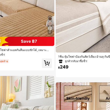
27
Save ฿7
้มโซฟาตัวแอลกันลื่นแบบซักได้, เหมาะสำ
 ดีไซน์ลายควิลท์, ปิดด้วยแม่เหล็ก, ป้องกัน
อซ้ำ!
1ชิ้น หุ้มโซฟาป้องกันสัตว์เลี้ยง ผ้าฉลุ กัน
หุ้มโซฟาผ้ากำมะหยี่สีเทา
ะสำหรับโซฟารูปตัว L และโซฟา 1/2/3/4 ที
ลูกค้ากลับมาซื้อซ้ำ!
นสุดท้าย
ทุกฤดูกาล
249
฿