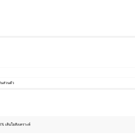
็นส่วนตัว
% เส้นใยสังเคราะห์