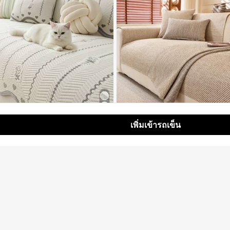
เพิ่มเข้ารถเข็น
5
Save ฿19
Sav
AB Textiles
1ชิ้น ผ้าคลุมโซฟาคล้ายผ้าลินิน นุ่มและเป็น
นน้ำสำหรับสัตว์เลี้ยงสไตล์โบฮีเมียนกันลื่
182
องได้ เป็นมิตรกับสัตว์เลี้ยง ทนทาน เหม
ำหรับทุกฤดู, แผ่นรองตกแต่งโซฟาอเนกประส
฿
-17%
3 วันสุดท้าย
นสุดท้าย
ของตกแต่งวันหยุดและการปกป้องเฟอร์นิเ
โซฟาแบบ 1/2/3/4 ที่นั่ง ที่พักแขนและพนั