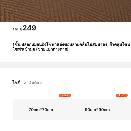
249
฿
จาก
1ชิ้น ปลอกหมอนอิงโซฟาแต่งขอบลายคลื่นไม่สมมาตร, ผ้าคลุมโซฟากันล
โซฟาเข้ามุม (ขายแยกต่างหาก)
ไซส์
ค่าเริ่มต้น
4 left
1 left
70cm*70cm
90cm*90cm