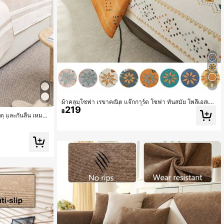
8
ผ้าคลุมโซฟา เรขาคณิต แจ๊กการ์ด โซฟา ทันสมัย โพลีเอสเต
219
อร์ กันลื่น สำหรับ ห้องนั่งเล่น 1 ชิ้น
฿
ขีด และกันลื่น เหมา
่นั่ง สไตล์สำหรับ