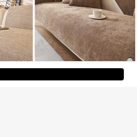
26
9
1ชิ้น เบาะโซฟาสากลทุกฤดูกาล, ผ้าคลุมเบาะโซฟาสไตล์มินิ
217
มอลสมัยใหม่ ผ้าเชนิลล์กันลื่น, กันฝุ่น, กันคราบ, ซักด้วยเครื่อง
e ฿37
฿
-1%
3 วันสุดท้าย
ซักผ้าได้, ไม่ซีดจาง, ตกแต่งบ้าน, ผ้าคลุมป้องกันสัตว์เลี้ยง, ป
รับมุมได้สำหรับห้องนอน, สำนักงาน, ห้องนั่งเล่น, โซฟารูปตัว
มิตรกับผิว ซักเครื่
L
าะสำหรับทุกฤดูกาล
จอร์ เหมาะสำหรับ
กพิง