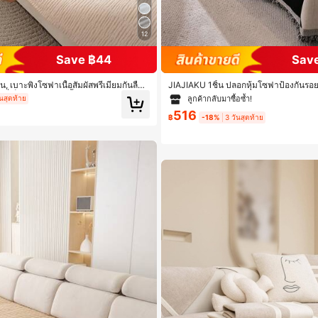
12
Save ฿44
Save
้น, เบาะพิงโซฟาเนื้อสัมผัสพรีเมียมกันลื่น,
JIAJIAKU 1ชิ้น ปลอกหุ้มโซฟาป้องกันร
ที่เป็นมิตรกับสัตว์เลี้ยง, เหมาะสำหรับโซ
บบใหม่, ให้ความรู้สึกหรูหรา, เหมาะสำหรั
ลูกค้ากลับมาซื้อซ้ำ!
ันสุดท้าย
และโซฟารูปตัวแอล, หน้าต่างเบย์, เก้าอี้เอ
โซฟาพร้อมการตกแต่งลายวงกลม
516
กงาน, ผ้าคลุมโซฟาที่อบอุ่นและสบาย ซักด้ว
฿
-18%
3 วันสุดท้าย
งห้อง, เพิ่มความสุขในบ้าน