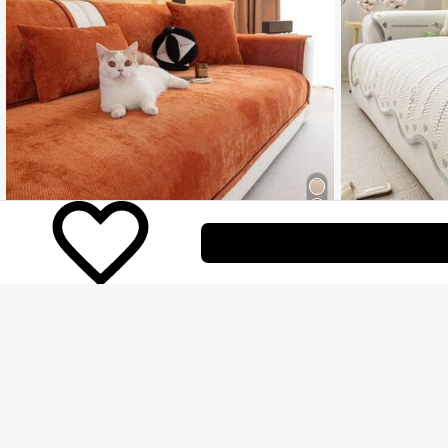
8
Save ฿32
1ชิ้น ปลอกหุ้มเบาะโซฟาเรียบง่ายหรูหรา, แผ่นรองนั่งโซฟาข
อบแฟชั่น, เหมาะสำหรับทุกฤดูกาล, กันลื่น กันฝุ่น กันรอยขีดข่
ลูกค้ากลับมาซื้อซ้ำ!
1ชิ้น ผ้าคลุมโซฟากั
วน, ปกป้องโซฟา, ตกแต่งโซฟา, ใช้ได้สำหรับห้องนั่งเล่น, ห้อ
237
220
น, ซักเครื่องได้ส
งนอน, ห้องทำงาน, สำนักงาน, โซฟา 1-4 ที่นั่ง, โซฟารูปตัว
฿
-12%
3 วันสุดท้าย
฿
-8%
3 วั
งค์
L, สไตล์โบฮีเมียน