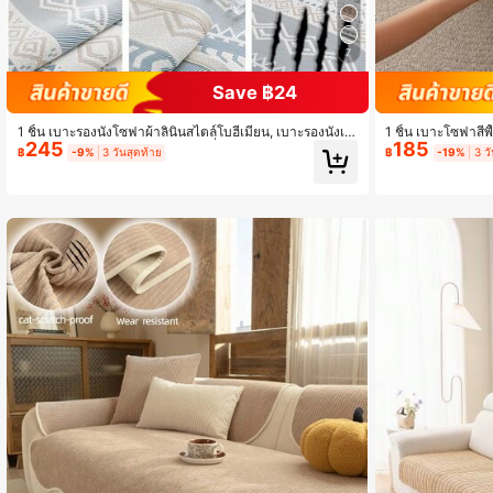
753 ผู้ติดตาม
7
4.87
Save ฿24
1 ชิ้น เบาะรองนั่งโซฟาผ้าลินินสไตล์โบฮีเมียน, เบาะรองนั่งเย็
1 ชิ้น เบาะโซฟาสีพื
245
185
นสำหรับฤดูร้อน, ผ้าคลุมพนักพิงกันลื่น, กันรอยขีดข่วน, เหมา
ผ้าคลุมป้องกันโซฟา
฿
-9%
3 วันสุดท้าย
฿
-19%
3 ว
ะสำหรับโซฟาตัว L และโซฟา 1/2/3/4 ที่นั่ง
ฟา 1/2/3/4 ที่นั่ง 
นหลัง, เก้าอี้สำนั
ยเครื่องได้, ตกแต่
753 ผู้ติดตาม
4.87