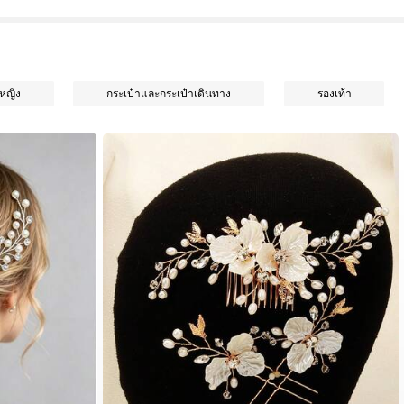
้หญิง
กระเป๋าและกระเป๋าเดินทาง
รองเท้า