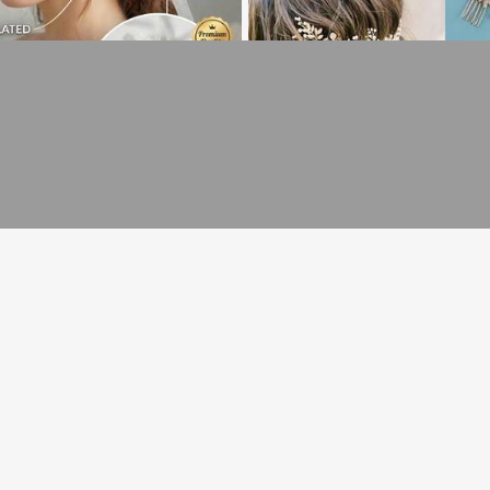
6
เพิ่มเข้ารถเข็น
20% ลดราคา!
Save ฿14
สาวคริสตัลลายใบไม้สีทองหรูหรา, เครื่องป
ล์นางฟ้าสำหรับงานแต่งงานและปาร์ตี้
อซ้ำ!
1ชิ้น หวีติดผมประดับมุกปรับได้, เครื่องป
ตัลสีเงินพร้อมใบไม้, เหมาะสำหรับงานแต่
ลูกค้ากลับมาซื้อซ้ำ!
เหลือแค่3ชิ้
69
฿