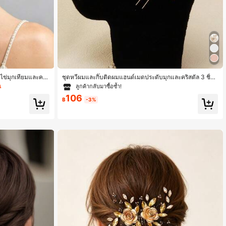
ยไข่มุกเทียมและคริ
ชุดหวีผมและกิ๊บติดผมแฮนด์เมดประดับมุกและคริสตัล 3 ชิ้น
รา เช่น งานแต่งงาน
สำหรับผู้หญิง สไตล์ยุโรปคลาสสิก สำหรับเจ้าสาว
น
ลูกค้ากลับมาซื้อซ้ำ!
106
฿
-3%