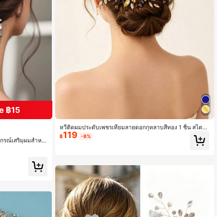
e ฿15
น
หวีติดผมประดับเพชรเทียมลายดอกกุหลาบสีทอง 1 ชิ้น สไตล์
119
วินเทจ อุปกรณ์ตกแต่งผมเจ้าสาว เหมาะสำหรับงานแต่งงาน
฿
-8%
น
น
ปกรณ์เสริมผมสำหรั
และแต่งตัวกับชุดราตรี
 ทรงผมเพื่อนเจ้าสา
น