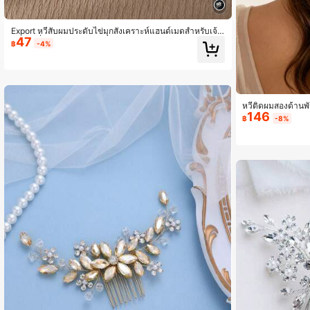
2.7K ผู้ติดตาม
4.89
Export หวีสับผมประดับไข่มุกสังเคราะห์แฮนด์เมดสำหรับเจ้า
47
สาว, เครื่องประดับชุดแต่งงานสีเงิน อุปกรณ์เสริมวันวาเลนไท
฿
-4%
น์
หวีติดผมสองด้านพ
146
เสริมผมเจ้าสาว ส
฿
-8%
2.7K ผู้ติดตาม
4.89
2.7K ผู้ติดตาม
4.89