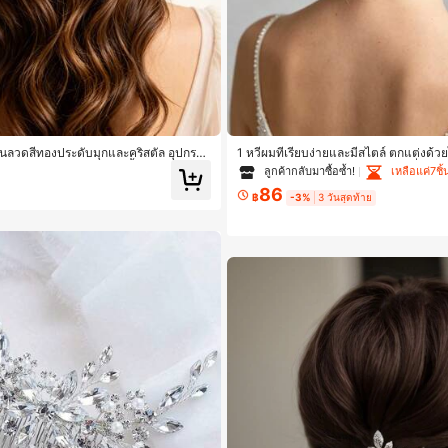
ันลวดสีทองประดับมุกและคริสตัล อุปกรณ์
1 หวีผมที่เรียบง่ายและมีสไตล์ ตกแต่งด้ว
ำหรับงานแต่งงานและปาร์ตี้สละโสด
สตัล เหมาะสำหรับอุปกรณ์เสริมผมที่หรูห
ลูกค้ากลับมาซื้อซ้ำ!
เหลือแค่7ชิ้
งานปาร์ตี้ประจำวัน เป็นต้น
86
฿
-3%
3 วันสุดท้าย