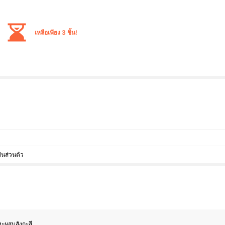
เหลือเพียง 3 ชิ้น!
็นส่วนตัว
ะผสมสังกะสี