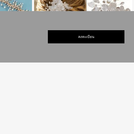
ลงทะเบียน
1ชิ้น กิ๊บติดผมดอกไม้คริสตัลดอกบ๊วยสำหรับผู้หญิง, อุปกรณ์เ
สริมผมสำหรับงานแต่งงาน, ของขวัญงานแต่งงาน
#2 ขายดี
ใน โลหะผสมเหล็ก เครื่องประดับศีรษะเจ้าสาว
59
฿
ระดับผมเจ้าสาวคริส
งงานของผู้หญิง
น