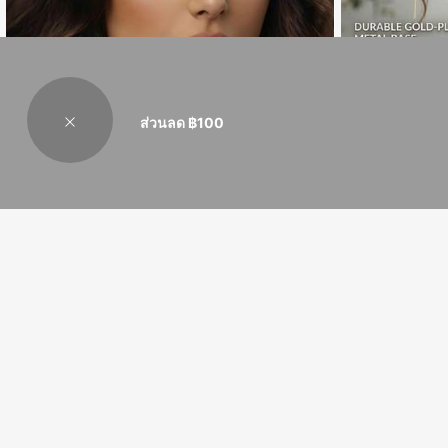
ส่วนลด ฿100
1ชิ้น ที่คาดผมเจ้า
ระดับผมริบบิ้นสไต
ลูกค้ากลับมาซื้
Youla Bridal headdress
95
฿
-13%
1 ชิ้น เครื่องประดับผมผู้หญิงสีเงิน หวีผมมุกเทียมที่ประณีต หวี
ด้านข้าง เครื่องประดับผมแฟชั่น เครื่องประดับศีรษะเจ้าสาว
ลูกค้ากลับมาซื้อซ้ำ!
เหลือแค่4ชิ้น
ตกแต่งงานแต่งงานในสวน งานเลี้ยงปาร์ตี้ เครื่องประดับผมฤ
213
ดูร้อน
฿
-11%