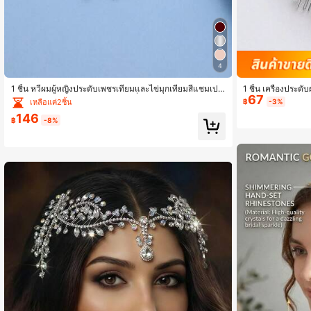
4
1 ชิ้น หวีผมผู้หญิงประดับเพชรเทียมและไข่มุกเทียมสีแชมเปญ
1 ชิ้น เครื่องประด
2.7K ผู้ติดตาม
67
อุปกรณ์เสริมผมเจ้าสาวลายดอกไม้ที่หรูหรา เหมาะสำหรับงา
ระดับไข่มุก เหมาะ
เหลือแค่2ชิ้น
฿
-3%
4.89
นแต่งงาน งานพรอม และงานปาร์ตี้
องประดับวันวาเลน
146
฿
-8%
2.7K ผู้ติดตาม
4.89