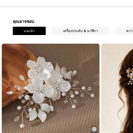
คุณอาจชอบ
2.7K ผู้ติดตาม
แนะนำ
เครื่องประดับ & นาฬิกา
ควา
4.89
2.7K ผู้ติดตาม
4.89