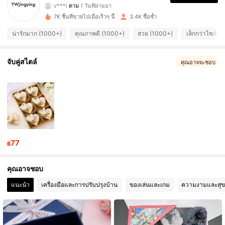
v***i
ตาม
1 วันที่ผ่านมา
3.7K ผู้ติดตาม
4.84
7K ชิ้นที่ขายไปเมื่อเร็วๆ นี้
3.4K ซื้อซ้ำ
น่ารักมาก (1000+)
คุณภาพดี (1000+)
สวย (1000+)
เล็กกว่าไซส์จร
3.7K ผู้ติดตาม
4.84
3.7K ผู้ติดตาม
4.84
จับคู่สไตล์
คุณอาจจะชอบ
3.7K ผู้ติดตาม
4.84
3.7K ผู้ติดตาม
4.84
3.7K ผู้ติดตาม
4.84
77
฿
3.7K ผู้ติดตาม
4.84
คุณอาจชอบ
3.7K ผู้ติดตาม
4.84
แนะนำ
เครื่องมือและการปรับปรุงบ้าน
ของเล่นและเกม
ความงามและสุ