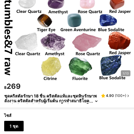
1/13
269
฿
ชุดคริสตัลรักษา 18 ชิ้น คริสตัลแท้และชุดหินรักษาพ
4.90
(
100+
)
ลังงาน คริสตัลสำหรับผู้เริ่มต้น การทำสมาธิโยค
ะ 7 ชินหิน คริสตัลขัดมันและ 7 ชิ้น หินชากราเป็
นธรรมชาติ ควอตซ์ชมพูแก้วตก ฉากหลังฟ้าเหรียญม
นตร์ túi vải lưới của túi nhung và hộp ngực gỗ
ไซส์
ชุดที่ดีที่สุด
1 ชุด