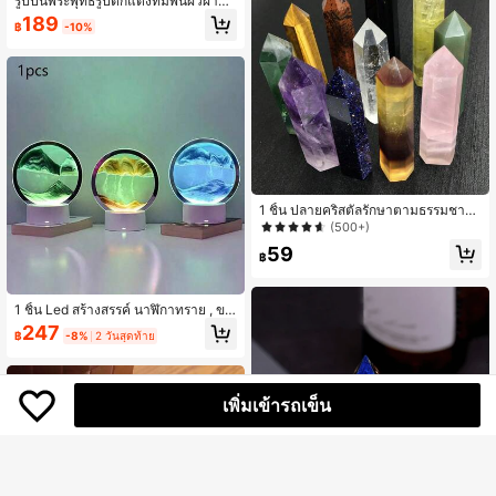
รูปปั้นพระพุทธรูปตกแต่งที่มีพื้นผิวผ้ากร
ะสอบ เหมาะสำหรับงานแกะสลัก ผลิตภั
189
฿
-10%
ณฑ์เรซิน ตกแต่งเซน การออกแบบนั่งส
มาธิ ตกแต่งบ้านพระพุทธรูป ตกแต่งตรุ
ษจีน และอื่นๆ
1 ชิ้น ปลายคริสตัลรักษาตามธรรมชาติ,
จุดคริสตัล, วาร์ดหินสำหรับตกแต่งบ้าน
(500+)
ที่ดีที่สุด
59
฿
1 ชิ้น Led สร้างสรรค์ นาฬิกาทราย , ขอ
งขวัญ เทศกาล , กระจก ของเหลว / แบ
247
฿
-8%
2 วันสุดท้าย
บน้ำ ทราย ภาพวาด ไฟกลางคืน , ใช้คู่
สัมผัส ไฟกลางคืน , ห้องนอน สภาพแวด
ล้อม โคมไฟตั้งโต๊ะ , บ้าน ตกแต่ง , ของ
ขวัญ สำหรับ เพื่อน
เพิ่มเข้ารถเข็น