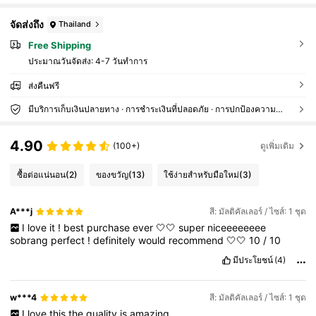
จัดส่งถึง
Thailand
Free Shipping
ประมาณวันจัดส่ง:
4-7 วันทำการ
ส่งคืนฟรี
มีบริการเก็บเงินปลายทาง · การชำระเงินที่ปลอดภัย · การปกป้องความเป็นส่วนตัว
4.90
(100+)
ดูเพิ่มเติม
ซื้อต่อแน่นอน
(2)
ของขวัญ
(13)
ใช้ง่ายสำหรับมือใหม่
(3)
A***j
สี: มัลติคัลเลอร์ / ไซส์: 1 ชุด
I
love
it
!
best
purchase
ever
🤍🤍
super
niceeeeeeee
sobrang
perfect
!
definitely
would
recommend
🤍🤍
10
/
10
มีประโยชน์
(4)
w***4
สี: มัลติคัลเลอร์ / ไซส์: 1 ชุด
I
love
this
the
quality
is
amazing