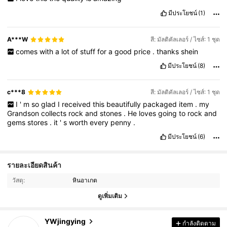
มีประโยชน์
(1)
A***W
สี: มัลติคัลเลอร์ / ไซส์: 1 ชุด
comes
with
a
lot
of
stuff
for
a
good
price
.
thanks
shein
มีประโยชน์
(8)
c***8
สี: มัลติคัลเลอร์ / ไซส์: 1 ชุด
I
'
m
so
glad
I
received
this
beautifully
packaged
item
.
my
Grandson
collects
rock
and
stones
.
He
loves
going
to
rock
and
gems
stores
.
it
'
s
worth
every
penny
.
มีประโยชน์
(6)
รายละเอียดสินค้า
3.7K ผู้ติดตาม
4.84
วัสดุ:
หินอาเกต
3.7K ผู้ติดตาม
4.84
ดูเพิ่มเติม
3.7K ผู้ติดตาม
4.84
YWjingying
กำลังติดตาม