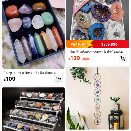
Save ฿50
9ชิ้น หินคริสตัลธรรมชาติ บำบัดพลังงา
น ควอตซ์ จีโอด อาเกต คลัสเตอร์ หินดิ
139
฿
-26%
บ ชุดหินโมราห์ชุบด้วยไฟฟ้า จีโอดหลา
กสี โพรงอสมมาตร หินหลวม ตัวอย่างแ
ร่ การแสดงผลเพื่อการศึกษา ของขวัญ
สำหรับเพื่อน
14 ชุดสองชิ้น จักระ คริสตัล ผ่อนคลาย โ
ยคะหินธรรมชาติกล่องของขวัญ
109
฿