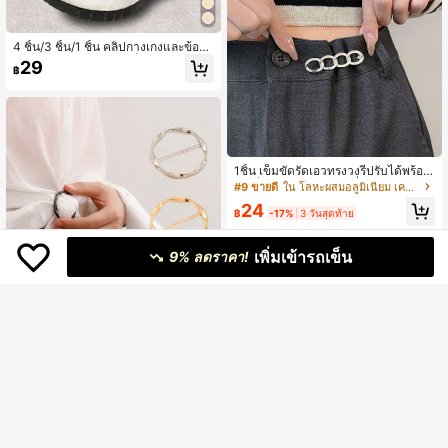
4 ชิ้น/3 ชิ้น/1 ชิ้น คลิปกางเกงและข้อมื
อแบบปรับได้แบบแม่เหล็ก - ทำจากอัล
29
฿
ลอยที่ทนทาน, คลิปปลายขาปลดออกได้
เหมาะสำหรับกางเกงและเสื้อยืด, คลิปป
ลายขากางเกงแม่เหล็กเพื่อปรับความยา
วกางเกงโดยไม่ต้องเย็บ, ตัวยึดคลิปแม่เ
หล็กที่แข็งแรง
1ชิ้น เข็มขัดรัดเอวทรงวงรีปรับได้พร้อม
หัวเข็มขัดแบบถอดได้, ที่รัดเอวสำหรับใ
#9 ขายดี
ใน โลหะผสมอลูมิเนียม เครื่องประดับเข็มขัดและเข็มขั
ช้ทุกวัน
24
฿
-17%
3 วันสุดท้าย
เพิ่มเข้ารถเข็น
9% ลดราคา!
3ชิ้น คลิปโซ่และอุปกรณ์เสริมโลหะที่มีห
ลายฟังก์ชัน มีรูปทรงเรขาคณิต - อุปกร
35
฿
-10%
3 วันสุดท้าย
ณ์เสริมแฟชั่นที่หรูหรา สำหรับผ้าพันคอ
เสื้อยืด และเข็มขัด เหมาะสำหรับทุกโอก