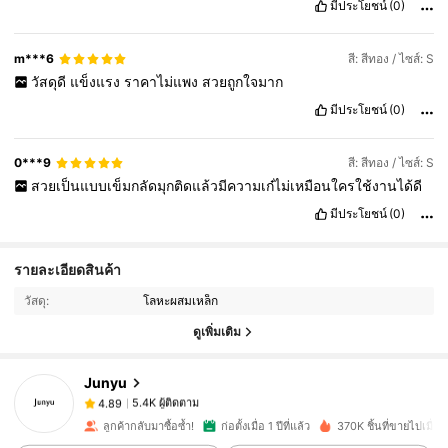
มีประโยชน์
(0)
m***6
สี: สีทอง / ไซส์: S
วัสดุดี
แข็งแรง
ราคาไม่แพง
สวยถูกใจมาก
มีประโยชน์
(0)
0***9
สี: สีทอง / ไซส์: S
สวยเป็นแบบเข็มกลัดมุกติดแล้วมีความเก๋ไม่เหมือนใครใช้งานได้ดี
มีประโยชน์
(0)
รายละเอียดสินค้า
5.4K ผู้ติดตาม
4.89
วัสดุ:
โลหะผสมเหล็ก
ดูเพิ่มเติม
5.4K ผู้ติดตาม
4.89
Junyu
5.4K ผู้ติดตาม
4.89
ลูกค้ากลับมาซื้อซ้ำ!
ก่อตั้งเมื่อ 1 ปีที่แล้ว
370K ชิ้นที่ขายไปเมื่อเร็