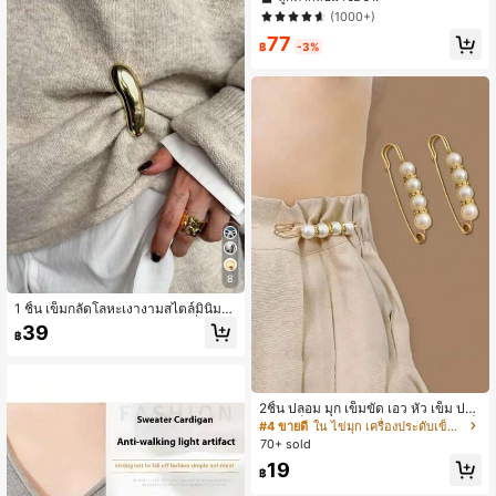
บเอว, คลิปหนีบเข็มขัด, หัวเข็มขัดปรับไ
(1000+)
ด้, เข็มกลัด, กระดุมกันหย่อน (ไม่มีกล่อง
77
บรรจุภัณฑ์)
5.4K ผู้ติดตาม
4.89
฿
-3%
8
1 ชิ้น เข็มกลัดโลหะเงางามสไตล์มินิมอ
ลสำหรับผู้หญิง อุปกรณ์เสริมแฟชั่นระดั
39
฿
บสูงสำหรับตกแต่งชุดและเสื้อโค้ท
2ชิ้น ปลอม มุก เข็มขัด เอว หัว เข็ม ปลอ
ม มุก เข็มกลัด กางเกง ปรับขนาดได้ เข็
#4 ขายดี
ใน ไข่มุก เครื่องประดับเข็มขัดและเข็มขัดผู้หญิง
มขัด ฤดูร้อน, โรงเรียน ฤดูใบไม้ผลิ, ฤดูใ
70+ sold
บไม้ร่วง, ฮาโลวีน
19
฿