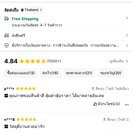
จัดส่งถึง
Thailand
Free Shipping
ประมาณวันจัดส่ง:
4-7 วันทำการ
ส่งคืนฟรี
มีบริการเก็บเงินปลายทาง · การชำระเงินที่ปลอดภัย · การปกป้องความเป็นส่วนตัว
4.84
(1000+)
ดูเพิ่มเติม
ซื้อต่อแน่นอน
(13)
ส่งเร็ว
(16)
พกพาสะดวก
(21)
ของขวัญ
(20)
p***r
สี: สีทอง / ไซส์: ไซส์เดียว
คุณภาพของสินค้าดี
คุ้มค่าคุ้มราคา
ได้มาหลายอันเลย
มีประโยชน์
(0)
n***8
สี: สีทอง / ไซส์: S
วัสดุดีงานสวยน่ารัก