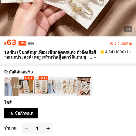
1/7
63
-9%
3 วันสุดท้าย
฿
฿69
18 ชิ้น เข็มกลัดมุกเทียม เข็มกลัดตกแต่ง ตัวยึดเสื้อผ้
4.84
(
1000+
)
าอเนกประสงค์ เหมาะสำหรับเสื้อคาร์ดิแกน ชุ
ดเดรส กางเกง กระโปรง และเข็มขยายกางเกง
สำหรับผู้หญิง และอุปกรณ์เสริมสำหรับเด็กผู้หญิงแล
ะผู้หญิง (ไม่มีการ์ด)
สี: มัลติคัลเลอร์
ไซส์
18 ข้อกำหนด
จำนวน: