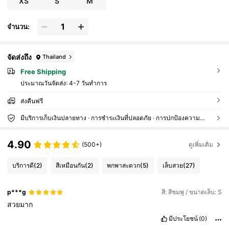
XS
S
M
จำนวน:
จัดส่งถึง
Thailand
Free Shipping
ประมาณวันจัดส่ง:
4-7 วันทำการ
ส่งคืนฟรี
มีบริการเก็บเงินปลายทาง · การชำระเงินที่ปลอดภัย · การปกป้องความเป็นส่วนตัว
4.90
(500+)
ดูเพิ่มเติม
บริการดี
(2)
สีเหมือนกัน
(2)
พกพาสะดวก
(5)
เล็บสวย
(27)
p***g
สี: สีชมพู / ขนาดเล็บ: S
สวยมาก
มีประโยชน์
(0)