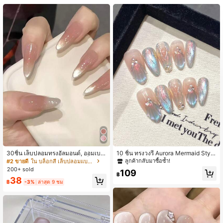
34K ผู้ติดตาม
4.90
34K ผู้ติดตาม
4.90
34K ผู้ติดตาม
4.90
30ชิ้น เล็บปลอมทรงอัลมอนด์, ออมเบร
10 ชิ้น ทรงวงรี Aurora Mermaid Style
แคท อาย น่ารัก & สติกเกอร์ติดเล็บสไต
เล็บปลอมหรูหรา, ผิวเงาวาวเหลือบมุก,
ลูกค้ากลับมาซื้อซ้ำ!
#2 ขายดี
ใน บล็อกสี เล็บปลอมแบบกด
ล์ฝรั่งเศส/เกาหลีสำหรับผู้หญิง, เคล็ดลับ
ทำด้วยมือสำหรับใส่ในชีวิตประจำวัน,
200+ sold
109
เล็บแฟชั่นใหม่, รวมเจลลี่ 1ชิ้น และสติก
ปาร์ตี้ & ออกเดท เล็บปลอมแบบกดติด
฿
38
เกอร์กันลื่น 1ชิ้น, เหมาะสำหรับงานปาร์
อุปกรณ์ทำเล็บ เล็บปลอมทำมือแบบกด
฿
-3%
ล่าสุด 9 ชม
ตี้, งานบอล, ชุดลำลอง, ใช้ซ้ำได้ & ถอด
ติด
ออกได้, อุปกรณ์ทำเล็บ