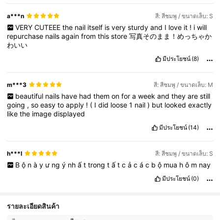
a***n
สี: สีชมพู / ขนาดเล็บ: S
VERY
CUTEEE
the
nail
itself
is
very
sturdy
and
I
love
it
!
i
will
repurchase
nails
again
from
this
store
写真そのまま！めっちゃか
わいい
มีประโยชน์
(8)
m***3
สี: สีชมพู / ขนาดเล็บ: M
beautiful
nails
have
had
them
on
for
a
week
and
they
are
still
going
,
so
easy
to
apply
!
(
I
did
loose
1
nail
)
but
looked
exactly
like
the
image
displayed
มีประโยชน์
(14)
h***l
สี: สีชมพู / ขนาดเล็บ: S
B
ộ
n
à
y
ư
ng
ý
nh
ấ
t
trong
t
ấ
t
c
ả
c
á
c
b
ộ
mua
h
ô
m
nay
มีประโยชน์
(0)
รายละเอียดสินค้า
34K ผู้ติดตาม
4.90