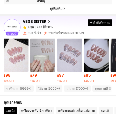
สี:
สีชมพู
ดูเพิ่มเติม
34K ผู้ติดตาม
4.90
VEGE SISTER
กำลังติดตาม
34K ผู้ติดตาม
4.90
p***t
จ่าย
1 วันที่ผ่านมา
59K ซื้อซ้ำ
การเพิ่มขึ้นของยอดขาย 23%
34K ผู้ติดตาม
4.90
34K ผู้ติดตาม
4.90
34K ผู้ติดตาม
4.90
98
79
97
85
9
฿
฿
฿
฿
฿
10% OFF
11% OFF
11% OFF
14% OFF
3% 
น่ารักมาก (9999+)
ใช้ง่าย (9000+)
เก๋มาก (7000+)
คุณภาพดี (500
34K ผู้ติดตาม
4.90
คุณอาจชอบ
34K ผู้ติดตาม
4.90
แนะนำ
เครื่องประดับ & นาฬิกา
เครื่องตกแต่งเครื่องแต่งกาย
รองเท้า