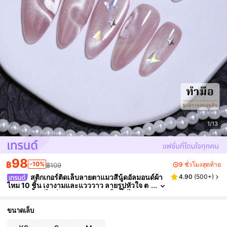
1/13
98
฿
-10%
9 ชั่วโมงสุดท้าย
฿109
สติกเกอร์ติดเล็บลายตาแมวสีนู้ดอัลมอนด์ผ้า
4.90
(
500+
)
ไหม 10 ชิ้น เงางามและแวววาว ลายรูปหัวใจ ต
กแต่งผีเสื้อ สไตล์เฟรนช์มานิเคียว ใช้ซ้ำได้ เหม
าะสำหรับฤดูใบไม้ร่วง/ฤดูหนาว DIY ศิลปะเล็บประจ
ำวัน เล็บปลอมทำมือ
ขนาดเล็บ