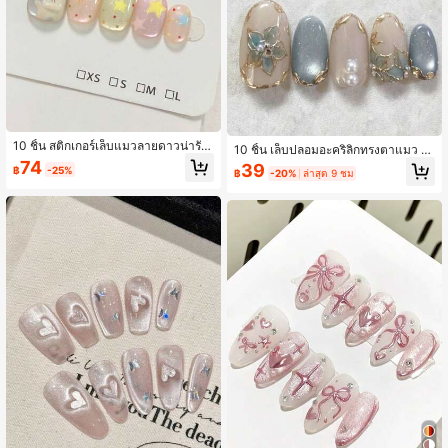
10 ชิ้น สติกเกอร์เล็บแมวลายดาวน่ารัก
10 ชิ้น เล็บปลอมอะคริลิกทรงตาแมว ท
วาดด้วยมือ, ดาวลายจุดสีสันสดใส, ตา
รงอัลมอนด์ขนาดกลาง ลายดอกไม้ขอบ
74
39
฿
-25%
แมวไข่มุกเงางาม, เล็บสั้นสวมใส่ได้, น่า
฿
-20%
ล่าสุด 9 ชม
ทอง 3D พร้อมเพชรพลอย สไตล์แฟชั่น
รักหวานอ่อนโยนประจำวัน, เล็บปลอมสั้
Y2K เล็บปลอมเคลือบเงาเต็มพื้นที่ เหมา
นสี่เหลี่ยมถอดออกได้, เหมาะสำหรับผู้ห
ะสำหรับผู้หญิงและเด็กผู้หญิงใส่ประจำวั
ญิง เด็กผู้หญิง และผู้ชื่นชอบศิลปะเล็บ D
น
IY