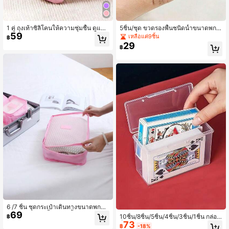
1 คู่ ถุงเท้าซิลิโคนให้ความชุ่มชื้น ดูแลเ
5ชิ้น/ชุด ขวดรองพื้นชนิดน้ำขนาดพกพ
59
ท้าอย่างมีประสิทธิภาพ ป้องกันส้นเท้าแ
า 4มล./0.1ออนซ์, คอนซีลเลอร์, ลิปกลอ
เหลือแค่9ชิ้น
฿
ตก ขจัดผิวตาย ถุงเท้าเท้าที่ยืดหยุ่น ล็อ
ส, ภาชนะใส่เครื่องสำอางแบบพกพาพร้
29
฿
กความชุ่มชื้นตลอดวัน ป้องกันความแห้
อมฝาเกลียว, ปราศจากน้ำหอม, เหมาะ
ง ไม่มีกลิ่น สวมใส่และถอดออกง่าย วัสดุ
สำหรับตัวอย่างเครื่องสำอางและอุปกร
นุ่มสบาย ใช้ประจำวัน
ณ์อาบน้ำ, ชุดกะทัดรัดพิเศษที่ใช้ได้กับ
TSA สำหรับความงามขณะเดินทาง, ข
วดใสกันรั่ว, ภาชนะรีฟิล, เหมาะสำหรับ
ทดลองใช้มินิสกินแคร์, รองพื้น หรือลิปก
ลอส, บรรจุภัณฑ์ที่เหมาะกับการเดินทา
ง, อุปกรณ์จำเป็นสำหรับการเดินทางที่มี
น้ำหนักเบา, ภาชนะใส่เครื่องสำอางใสทั
นสมัยสำหรับตัวอย่างเครื่องสำอาง, ชุดเ
ดินทางมัลติฟังก์ชันสำหรับความงามใน
ชีวิตประจำวันขณะเดินทาง
6 /7 ชิ้น ชุดกระเป๋าเดินทางขนาดพกพา
69
สำหรับรองเท้าเสื้อผ้าชุดชั้นใน อุปกรณ์
10ชิ้น/8ชิ้น/5ชิ้น/4ชิ้น/3ชิ้น/1ชิ้น กล่องเ
฿
จัดระเบียบการเดินทางหลายสี ชุดลูกบา
73
ก็บการ์ดแบบพกพา, กล่องใส่การ์ด, กล่อ
฿
-18%
ศก์จัดเก็บสำหรับผู้หญิง ผู้ชาย ท่องเที่ยว