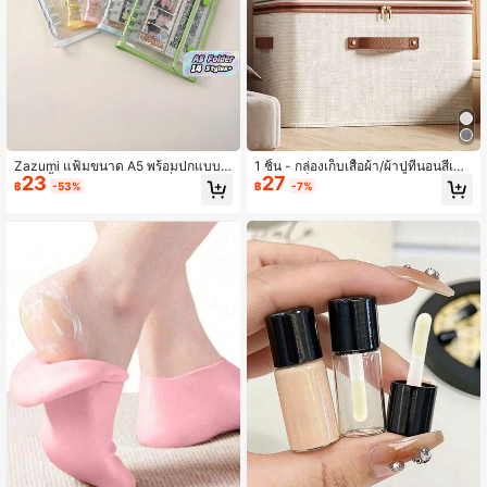
Zazumi แฟ้มขนาด A5 พร้อมปกแบบยึ
1 ชิ้น - กล่องเก็บเสื้อผ้า/ผ้าปูที่นอนสีเท
23
27
ดสองชั้น, ถุงใส่ไส้ในแบบเปลี่ยนได้ 10
า, กล่องเก็บของแบบพับได้พร้อมซิปและ
฿
-53%
฿
-7%
ชิ้น, สมุดสะสมรูปภาพแบบ DIY, ชั้นวาง
มือจับ, กล่องเก็บของสีเทา, วัสดุโพลีเอสเ
ของ Pop, สิ่งจำเป็นสำหรับเปิดเทอม, อุ
ตอร์ลินิน, ทรงสี่เหลี่ยม, มีฝาปิด, แข็งแร
ปกรณ์การเรียน
งและทนทาน, อเนกประสงค์, สามารถใ
ช้เก็บเสื้อผ้า ของเล่น และสิ่งของอื่นๆ