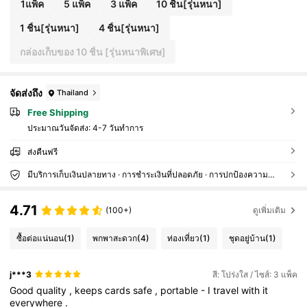
1แพ็ค
5 แพ็ค
3 แพ็ค
10 ชิ้น[รุ่นหนา]
1 ชิ้น[รุ่นหนา]
4 ชิ้น[รุ่นหนา]
กล่องเก็บของ 10 ชิ้น [รุ่นหนาพิเศษ]
จัดส่งถึง
Thailand
Free Shipping
ประมาณวันจัดส่ง:
4-7 วันทำการ
ส่งคืนฟรี
มีบริการเก็บเงินปลายทาง · การชำระเงินที่ปลอดภัย · การปกป้องความเป็นส่วนตัว
4.71
(100+)
ดูเพิ่มเติม
ซื้อต่อแน่นอน
(1)
พกพาสะดวก
(4)
ท่องเที่ยว
(1)
ชุดอยู่บ้าน
(1)
j***3
สี: โปร่งใส / ไซส์: 3 แพ็ค
Good
quality
,
keeps
cards
safe
,
portable
-
I
travel
with
it
everywhere
.