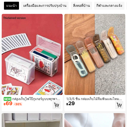
1.7K ผู้ติดตาม
แนะนำ
เครื่องมือและการปรับปรุงบ้าน
สิ่งทอที่บ้าน
กีฬาและกลางแจ้ง
4.88
1.7K ผู้ติดตาม
4.88
1.7K ผู้ติดตาม
4.88
กล่องเก็บไพ่โป๊กเกอร์แบบพกพา 1
1/3/5 ชิ้น กล่องเก็บไม้จิ้มฟันและไหมขั
NEW
69
29
0 ชิ้น/8 ชิ้น/5 ชิ้น/4 ชิ้น/3 ชิ้น/1 ชิ้น กล่
ดฟันแบบพกพา - กล่องใส่ยาเดินทางกั
฿
-30%
฿
องเก็บการ์ด กล่องเก็บเครื่องประดับและ
นรั่วซึมพร้อมฝาใส, ที่ใส่ดูแลฟัน EDC ข
ของชิ้นเล็ก กล่องจัดระเบียบการ์ดเกม บั
นาดกะทัดรัดสำหรับไม้จิ้มฟัน, ไหมขัด
ตรประจำตัว การ์ดฝึกหัด และนามบัตร
ฟัน - กล่องพลาสติกทนทานสำหรับเดิน
ทาง, กลางแจ้ง, บ้าน, สำนักงาน - ดีไซ
น์ประหยัดพื้นที่, ที่วางไม้จิ้มฟัน, การจัด
ระเบียบในบ้าน, มีสไตล์, ซีลกันอากาศ,