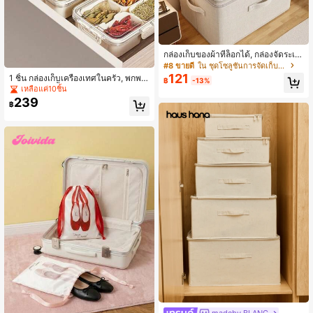
กล่องเก็บของผ้าที่ล็อกได้, กล่องจัดระเบี
ยบผ้าลินินพับได้ขนาดใหญ่พร้อมฝาปิด
#8 ขายดี
ใน ชุดโซลูชันการจัดเก็บข้อมูล
และมือจับ, เหมาะสำหรับตู้เสื้อผ้า, ห้อง
121
1 ชิ้น กล่องเก็บเครื่องเทศในครัว, พกพา
฿
-13%
นอน, การจัดเก็บในสำนักงาน
ได้, กันความชื้นและแมลง, เหมาะสำหรั
เหลือแค่10ชิ้น
บตู้เย็นและตู้เก็บของ, ของตกแต่งบ้าน,
239
฿
ของขวัญคริสต์มาส, ของขวัญสำหรับบ้า
น, ของตกแต่งห้อง
madeby BLANC