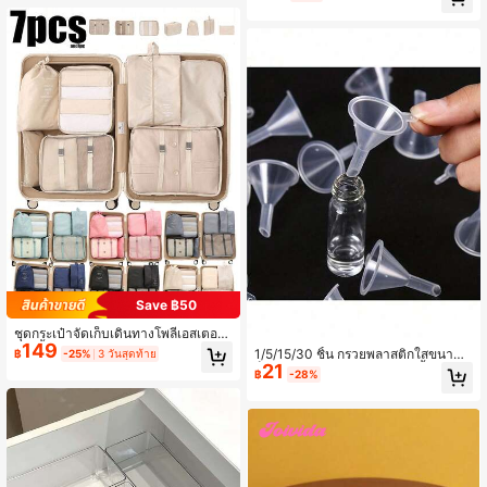
งจัดระเบียบเครื่องประดับและของชิ้นเล็
พักผ่อน อุปกรณ์เสริมการเดินทางที่จำเป็
ก, การ์ดเกม, บัตรประจำตัว, ที่ใส่บัตรชื่
นสำหรับทุกฤดู โซลูชั่นการจัดเก็บน้ำหนั
อ
กเบาทนทาน กะทัดรัด อุปกรณ์เดินทาง
ที่ต้องมีสำหรับการพักผ่อน การเดินทางเ
พื่อธุรกิจ อุปกรณ์จัดระเบียบวันหยุด
Save ฿50
ชุดกระเป๋าจัดเก็บเดินทางโพลีเอสเตอร์
149
1/7 ชิ้น ลายสโลแกนสไตล์มินิมอล กระเ
1/5/15/30 ชิ้น กรวยพลาสติกใสขนาดเ
฿
-25%
3 วันสุดท้าย
ป๋าจัดระเบียบกระเป๋าเดินทาง กระเป๋าจั
21
ล็กสำหรับขวดห้องปฏิบัติการ น้ำมันหอ
฿
-28%
ดเก็บเดินทาง กระเป๋าเครื่องสำอาง กระเ
มระเหย น้ำหอม เครื่องเทศ ทราย สี และ
ป๋าจัดระเบียบวันหยุด กล่องเก็บเครื่อง
ผง - เครื่องมือที่จำเป็นสำหรับการวัดแล
สำอางความจุขนาดใหญ่ สามารถเก็บลิ
ะถ่ายโอนอย่างแม่นยำ กรวยพลาสติก
ปสติก แปรงแต่งหน้า ผลิตภัณฑ์ดูแลผิว
โทรศัพท์ เหรียญ สิ่งของขนาดเล็ก สำหรั
บบ้าน ของขวัญ วันหยุดและเทศกาล (ฮ
าโลวีน คริสต์มาส) ใช้ได้หลายประโยช
น์ สไตล์โบฮีเมียน สิ่งจำเป็นสำหรับการเ