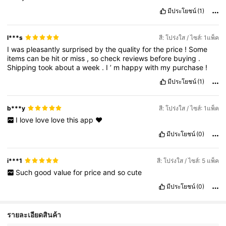
มีประโยชน์
(1)
l***s
สี: โปร่งใส / ไซส์: 1แพ็ค
I
was
pleasantly
surprised
by
the
quality
for
the
price
!
Some
items
can
be
hit
or
miss
,
so
check
reviews
before
buying
.
Shipping
took
about
a
week
.
I
’
m
happy
with
my
purchase
!
มีประโยชน์
(1)
b***y
สี: โปร่งใส / ไซส์: 1แพ็ค
I
love
love
love
this
app
❤️
มีประโยชน์
(0)
i***1
สี: โปร่งใส / ไซส์: 5 แพ็ค
Such
good
value
for
price
and
so
cute
มีประโยชน์
(0)
1.7K ผู้ติดตาม
4.88
รายละเอียดสินค้า