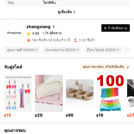
วัสดุ:
โพรพิลีน
1.7K ผู้ติดตาม
4.88
ดูเพิ่มเติม
zhangxiang
กำลังติดตาม
1.7K ผู้ติดตาม
4.88
c***3
จ่าย
1 วันที่ผ่านมา
18K ชิ้นที่ขายไปเมื่อเร็วๆ นี้
5.5K ซื้อซ้ำ
1.7K ผู้ติดตาม
4.88
คุณภาพดี (4000+)
ประกอบง่าย (3000+)
มีประโยชน์ (3000+)
ใช้
1.7K ผู้ติดตาม
4.88
จับคู่สไตล์
คุณอาจจะชอบ
, สไตล์เพิ่มเติม
1.7K ผู้ติดตาม
4.88
1.7K ผู้ติดตาม
4.88
15
29
99
19
2
฿
฿
฿
฿
฿
1.7K ผู้ติดตาม
4.88
คุณอาจชอบ