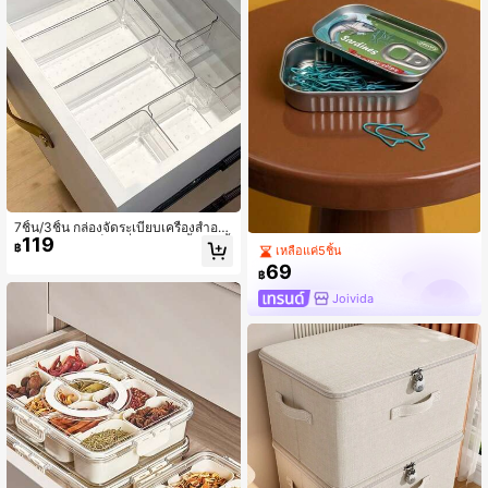
ดินทางและอุปกรณ์วันหยุด
7ชิ้น/3ชิ้น กล่องจัดระเบียบเครื่องสำอาง
119
โปร่งใส, กล่องเก็บเครื่องสำอางลิ้นชัก/ตั้
฿
เหลือแค่5ชิ้น
งโต๊ะ, กล่องเก็บของในลิ้นชักใส, กล่องเก็
69
บเครื่องประดับและของชิ้นเล็กหลายช่อ
฿
งกันตก, กล่องเก็บของสวยงาม, อุปกรณ์
Joivida
ห้องน้ำ