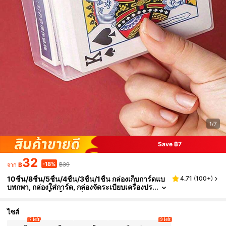
1/7
Save ฿7
32
-18%
฿
฿39
จาก
10ชิ้น/8ชิ้น/5ชิ้น/4ชิ้น/3ชิ้น/1ชิ้น กล่องเก็บการ์ดแบ
4.71
(
100+
)
บพกพา, กล่องใส่การ์ด, กล่องจัดระเบียบเครื่องปร
ะดับและของชิ้นเล็ก, การ์ดเกม, บัตรประชาชน,
ที่ใส่บัตรชื่อ
ไซส์
7 left
9 left