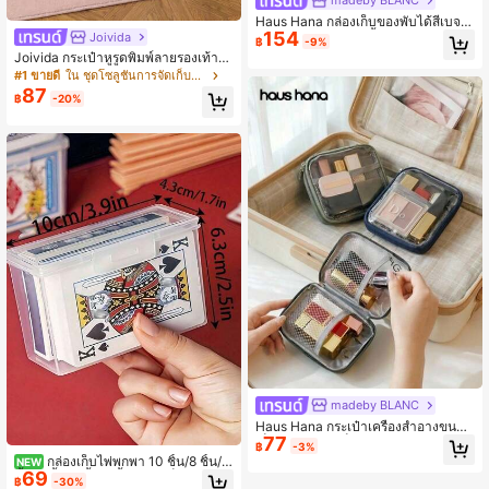
Haus Hana กล่องเก็บของพับได้สีเบจพ
154
ร้อมฝาปิด ซิป และหูหิ้ว – กล่องอเนกปร
Joivida
฿
-9%
ะสงค์สำหรับจัดเก็บเสื้อผ้าและของเล่น
Joivida กระเป๋าหูรูดพิมพ์ลายรองเท้าบั
ลเลต์น่ารัก, กระเป๋าผ้าแคนวาสกันฝุ่น
#1 ขายดี
ใน ชุดโซลูชันการจัดเก็บข้อมูล
สำหรับเก็บรองเท้าเต้นรำ, กระเป๋ารองเ
87
฿
-20%
ท้าบัลเลต์แบบพกพาพร้อมเชือกรูดปิด,
กระเป๋าเก็บของอเนกประสงค์สำหรับนักเ
ต้น, นักบัลเลต์ & ผู้รักการเต้น, ของขวัญ
ในอุดมคติสำหรับนักเต้น, นักเรียน & ผู้ที่
ชื่นชอบการเต้น, วัสดุผ้าแคนวาสทนทา
นพร้อมพิมพ์สองด้าน, เหมาะสำหรับชั้นเ
รียนเต้นรำ, ยิม, การเดินทาง & การใช้ง
านประจำวัน, เหมาะสำหรับเก็บรองเท้าเ
ต้นรำ, กระเป๋าหูรูด & อุปกรณ์เสริมสำห
รับนักเต้น
madeby BLANC
Haus Hana กระเป๋าเครื่องสำอางขนาด
77
เล็กใส, กระเป๋าเก็บของอเนกประสงค์สำ
฿
-3%
หรับเดินทาง, ที่จัดระเบียบสายเคเบิลแล
กล่องเก็บไพ่พกพา 10 ชิ้น/8 ชิ้น/5
NEW
ะชุดปฐมพยาบาล, กระเป๋าเครื่องสำอาง
69
ชิ้น/4 ชิ้น/3 ชิ้น/1 ชิ้น กล่องเก็บการ์ด ก
฿
-30%
แบบพกพาสำหรับรองพื้น, บลัชออน, แป้