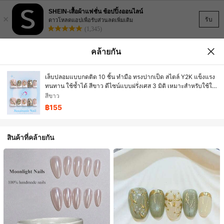
SHEIN-เสื้อผ้าแฟชั่น ช้อปปิ้งออนไลน์
×
รับ
ดาวโหลดแอปเพื่อรับส่วนลดเพิ่มเติม
(1,345)
คล้ายกัน
เล็บปลอมแบบกดติด 10 ชิ้น ทำมือ ทรงปากเป็ด สไตล์ Y2K แข็งแรง
ทนทาน ใช้ซ้ำได้ สีขาว ดีไซน์แบบฝรั่งเศส 3 มิติ เหมาะสำหรับใช้ใน
ชีวิตประจำวัน งานปาร์ตี้ วันหยุด และยังเป็นของขวัญวันหยุดที่ดี
สีขาว
ที่สุดสำหรับเด็กผู้หญิงและผู้หญิงอีกด้วย
฿155
สินค้าที่คล้ายกัน