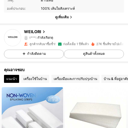
วัสดุ:
ผ้าไม่ทอ
องค์ประกอบ:
100% เส้นใยสังเคราะห์
1.2K ผู้ติดตาม
4.92
ดูเพิ่มเติม
1.2K ผู้ติดตาม
4.92
WEILORI
t***i
กำลังเรียกดู
1.2K ผู้ติดตาม
4.92
ลูกค้ากลับมาซื้อซ้ำ!
ก่อตั้งเมื่อ 1 ปีที่แล้ว
27K ชิ้นที่ขายไปเมื่อเร็ว
กำลังติดตาม
ดูสินค้าทั้งหมด
1.2K ผู้ติดตาม
4.92
คุณอาจชอบ
1.2K ผู้ติดตาม
4.92
แนะนำ
เครื่องใช้ในบ้าน
เครื่องมือและการปรับปรุงบ้าน
บ้าน & ที่อยู่อาศั
1.2K ผู้ติดตาม
4.92
1.2K ผู้ติดตาม
4.92
1.2K ผู้ติดตาม
4.92