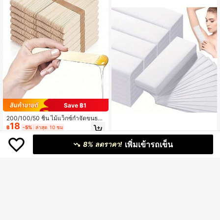
Save ฿1
200/100/50 ชิ้น ไม้แว็กซ์กำจัดขนธรร
18
มชาติ - ไม้กำจัดขนร่างกายพร้อมไม้พา
฿
-5%
ล่าสุด 10 ชม
ยแว็กซ์, เครื่องมือแว็กซ์ไม้ธรรมชาติสำ
100 ชิ้น แผ่นแว็กซ์แบบใช้แล้วทิ้งหนา
หรับจัดแต่งคิ้วและกำจัดขนร่างกาย, เห
เพิ่มเข้ารถเข็น
19
- วัสดุไม่ทอเนื้อนุ่ม เหมาะสำหรับขา แ
8% ลดราคา!
มาะสำหรับใช้ในสปาและที่บ้าน, กำจัด
฿
ขน และรักแร้ การกำจัดขน อุปกรณ์ควา
ขนในฤดูร้อนด้วยมีดโกน, ของตกแต่งบ้
มงามมืออาชีพ กระดาษแว็กซ์เฉพาะสำ
าน, ของขวัญสำหรับผู้หญิงและผู้ชาย
หรับแว็กซ์ นุ่ม ระบายอากาศได้ ไม่ติดผิ
ว รักแร้ แขน ขา การกำจัดขนทั่วร่างกา
ย ผ้ากำจัดขนสากล ใช้ในบ้าน สำหรับผู้
ชายและผู้หญิง เครื่องมือช่วยกำจัดขนร่
างกาย ความจุขนาดใหญ่ สินค้าใช้แล้ว
ทิ้งความงาม ร้านเสริมสวย ร้านทำเล็บ
ร้านต่อขนตา แผ่นกำจัดขนเฉพาะ กระ
ดาษเปลี่ยนการกำจัดขนที่สะดวก