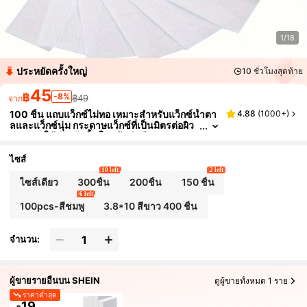
1/18
ประหยัดครั้งใหญ่
10 ชั่วโมงสุดท้าย
45
฿
-8%
฿49
จาก
100 ชิ้น แถบแว็กซ์ไม่ทอ เหมาะสำหรับแว็กซ์น้ำตา
4.88
(
1000+
)
ลและแว็กซ์นุ่ม กระดาษแว็กซ์ที่เป็นมิตรต่อผิว
สามารถใช้สำหรับคิ้ว ใบหน้า ริมฝีปากบน คาง
(ขนาดเล็ก 1.5 * 3.94 นิ้ว)
ไซส์
10 left
2 left
ไซส์เดียว
300ชิ้น
200ชิ้น
150 ชิ้น
6 left
100pcs-สีชมพู
3.8*10 สีขาว 400 ชิ้น
จำนวน:
ผู้ขายรายอื่นบน SHEIN
ดูผู้ขายทั้งหมด 1 ราย
ราคาต่ำสุด
19