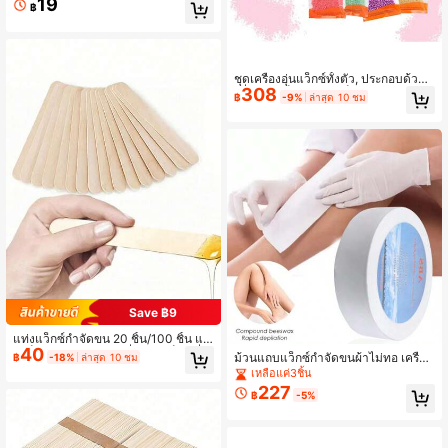
19
น้า, อุปกรณ์กำจัดขน, ไม้แว็กซ์ตัว, ผลิต
฿
ภัณฑ์และอุปกรณ์ดูแลเส้นผม, แผ่นแว็ก
ซ์, เครื่องมือขัดผิวและกำจัดขน, แผ่นแว็
กซ์ตัว, กำจัดขนใบหน้าและคิ้ว, ร้านทำ
ผม, ร้านเสริมสวยและของใช้จำเป็นในก
ารเดินทาง, ชุดกำจัดขนอย่างรวดเร็วแ
ชุดเครื่องอุ่นแว็กซ์ทั้งตัว, ประกอบด้วยเ
ละไม่เจ็บ, ใช้สำหรับการดูแลกำจัดขนริ
308
ครื่องอุ่นแว็กซ์, หม้อแว็กซ์, และอุปกรณ์
฿
-9%
ล่าสุด 10 ชม
มฝีปากและคิ้ว, ทำให้ผิวนุ่มและชุ่มชื้น,
เสริมอื่นๆ สำหรับการกำจัดขนทั้งตัว
สูตรน้ำมันช่วยขจัดคราบได้อย่างมีประ
สิทธิภาพ, กำจัดขนได้อย่างมีประสิทธิภ
าพ, ทำให้ผิวเรียบเนียน, ใช้งานง่าย, เห
มาะสำหรับงานปาร์ตี้, โดยเฉพาะอย่าง
ยิ่งเหมาะสำหรับใช้ในฤดูร้อน
Save ฿9
แท่งแว็กซ์กำจัดขน 20 ชิ้น/100 ชิ้น แท่
40
งแว็กซ์ เข้ากันได้กับเครื่องอุ่นแว็กซ์ ถั่ว
ม้วนแถบแว็กซ์กำจัดขนผ้าไม่ทอ เครื่อง
฿
-18%
ล่าสุด 10 ชม
แว็กซ์ และครีมกำจัดขน สำหรับใช้แบบ
มือกำจัดขนคุณภาพสูง
เหลือแค่3ชิ้น
ใช้แล้วทิ้งบนใบหน้าและเท้า
227
฿
-5%