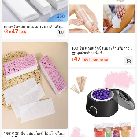
1.2K ผู้ติดตาม
4.92
1.2K ผู้ติดตาม
4.92
แผ่นขจัดขนแบบไม่ทอ เหมาะสำหรับข
47
จัดขนร่างกายและใบหน้า (ไม่รวมแว็ก
฿
-4%
ซ์) ขนาดใหญ่ 2.8 นิ้ว x 7.9 นิ้ว และขน
าดเล็ก 1.5 นิ้ว x 3.9 นิ้ว
100 ชิ้น แถบแว็กซ์ เหมาะสำหรับการ
กำจัดขนร่างกาย ใบหน้า และคิ้ว แถบแ
ลูกค้ากลับมาซื้อซ้ำ!
ว็กซ์ผ้าไม่ทอ เหมาะสำหรับแขน ขา รัก
47
฿
-4%
ล่าสุด 10 ชม
แร้ การแว็กซ์บราซิล ใบหน้า และการ
กำจัดขนทั่วร่างกาย (ไม่รวมไม้แว็กซ์)
1/50/100 ชิ้น แผ่นแว็กซ์, ไม้แว็กซ์ใบห