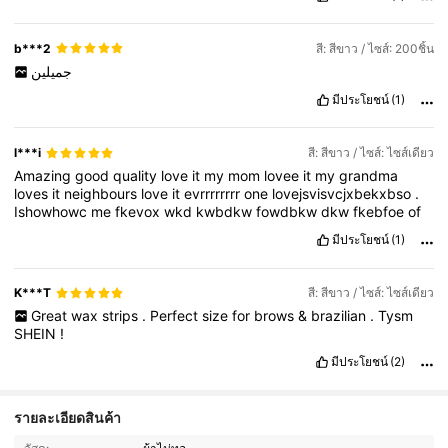
b***2
สี: สีขาว / ไซส์: 200ชิ้น
جميلين
มีประโยชน์
(1)
l***i
สี: สีขาว / ไซส์: ไซส์เดียว
Amazing
good
quality
love
it
my
mom
lovee
it
my
grandma
loves
it
neighbours
love
it
evrrrrrrrr
one
lovejsvisvcjxbekxbso
.
Ishowhowc
me
fkevox
wkd
kwbdkw
fowdbkw
dkw
fkebfoe
of
มีประโยชน์
(1)
K***T
สี: สีขาว / ไซส์: ไซส์เดียว
Great
wax
strips
.
Perfect
size
for
brows
&
brazilian
.
Tysm
SHEIN
!
มีประโยชน์
(2)
รายละเอียดสินค้า
1.2K ผู้ติดตาม
4.92