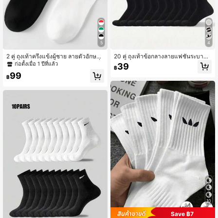
5
4
2 คู่ ถุงเท้าครึ่งแข้งผู้ชาย ลายตัวอักษร
20 คู่ ถุงเท้าข้อกลางลายแฟชั่นระบายอ
'new York' ลายทางขาวดำ ป้องกันกลิ่
ากาศได้ดีสำหรับทุกเพศ, ถุงเท้าดูดซับเ
ก่อตั้งเมื่อ 1 ปีที่แล้ว
39
฿
นอับและดูดซับความชื้น ถุงเท้าคอกลม
หงื่ออเนกประสงค์ทันสมัยสำหรับคู่รัก
99
แฟชั่นลำลอง เหมาะสำหรับชีวิตประจำ
฿
วัน ฤดูใบไม้ร่วง
10
Save ฿7