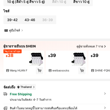
10 คู่ (สีดำ 5 คู่ สีขาว 5 คู่)
สีดำ 10 คู่
สีขาว 10 คู่
ไซส์
39-42
43-46
36-39
คู่มือไซส์
ผู้ขายรายอื่นบน SHEIN
ดูผู้ขายทั้งหมด 7 ราย
ราคาต่ำสุด
38
39
39
฿
฿
฿
Wang HUAN F
weibaosocks
SHINE-FQN
จัดส่งถึง
Thailand
Free Shipping
ประมาณวันจัดส่ง:
4-7 วันทำการ
สินค้าในหมวดหมู่นี้ไม่สามารถส่งคืนหรือแลกเปลี่ยนได้