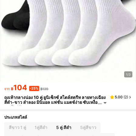
1/3
104
-25%
฿
฿139
จาก
ถุงเท้ากลางน่อง 10 คู่ ยูนิเซ็กซ์ สไตล์สตรีท ลายทางเฉียง
5.00
(
2
)
สีดำ-ขาว ลำลอง มินิมอล แฟชั่น แมตช์ง่าย ซับเหงื่อ
ถุงเท้าคู่รัก
ประเภทสไตล์
สีขาว 1 คู่
1คู่สีดำ
5 คู่ สีดำ
5คู่สีขาว