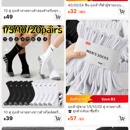
40/30/24 ชิ้น ถุงเท้ากีฬาผู้ชายแบบยูนิ
เซ็กซ์ที่สบาย เหมาะสำหรับฤดูใบไม้ร่ว
32
10 คู่ ถุงเท้าลายทางลำลองสำหรับทุกเพ
฿
-18%
ง/ฤดูหนาว/ผู้หญิง ป้องกันแบคทีเรีย นุ่ม
ศ, ลายเรขาคณิตขาวดำสไตล์สตรีท, ถุง
49
สีดำ/ขาว ป้องกันกลิ่น 20/10/8/6/4/2
฿
เท้าครึ่งแข้งระบายอากาศ, ทันสมัยและ
ชิ้น
หลากหลาย
Save ฿2
ถุงเท้าผู้ชาย 1/5/10/20 คู่ ลายทางสีดำ
และขาว มินิมอล สวมใส่สบาย นุ่ม ลำล
ลูกค้ากลับมาซื้อซ้ำ!
10 คู่ ถุงเท้าลายทางขาวดำสไตล์สตรีท
อง สปอร์ต ความยาวระดับน่อง เหมาะ
แบบ ยูนิเซกส์, ถุงเท้าครึ่งแข้งระบายอา
57
39
สำหรับสวมใส่ในชีวิตประจำวัน ดีไซน์ล
฿
-3%
฿
กาศได้ดี สไตล์มินิมอลแฟชั่นลำลองอเน
ายทาง เหมาะสำหรับงานปาร์ตี้ ของขวั
กประสงค์สำหรับคู่รัก (ลวดลายบนถุงเท้
ญ และอื่นๆ
าเป็นแบบทอ ไม่ใช่แบบปักหรือพิมพ์ อา