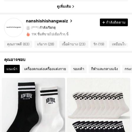
78 ผู้ติดตาม
4.22
ดูเพิ่มเติม
78 ผู้ติดตาม
4.22
nanshishishangwaiz
กำลังติดตาม
l***l
กำลังเรียกดู
78 ผู้ติดตาม
4.22
11K ชิ้นที่ขายไปเมื่อเร็วๆ นี้
คุณภาพดี (63)
เก๋มาก (28)
เนื้อผ้าบาง (23)
รัก (19)
เหมือนในรูป 
78 ผู้ติดตาม
4.22
78 ผู้ติดตาม
4.22
คุณอาจชอบ
แนะนำ
เครื่องตกแต่งเครื่องแต่งกาย
รองเท้า
กีฬาและกลางแจ้ง
กระเ
78 ผู้ติดตาม
4.22
78 ผู้ติดตาม
4.22
78 ผู้ติดตาม
4.22
78 ผู้ติดตาม
4.22
78 ผู้ติดตาม
4.22