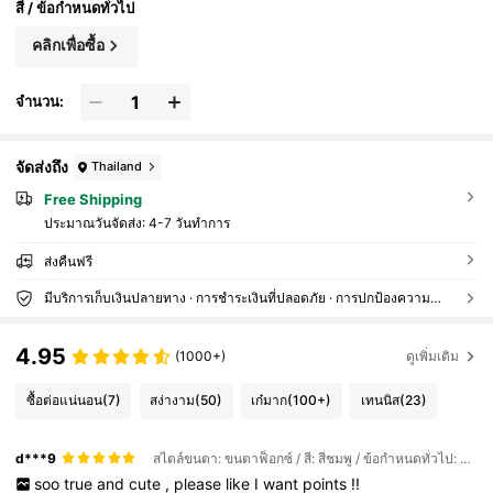
สี / ข้อกำหนดทั่วไป
คลิกเพื่อซื้อ
จำนวน:
จัดส่งถึง
Thailand
Free Shipping
ประมาณวันจัดส่ง:
4-7 วันทำการ
ส่งคืนฟรี
มีบริการเก็บเงินปลายทาง · การชำระเงินที่ปลอดภัย · การปกป้องความเป็นส่วนตัว
4.95
(1000+)
ดูเพิ่มเติม
ซื้อต่อแน่นอน
(7)
สง่างาม
(50)
เก๋มาก
(100+)
เทนนิส
(23)
d***9
สไตล์ขนตา: ขนตาฟ็อกซ์ / สี: สีชมพู / ข้อกำหนดทั่วไป: YW-001
soo
true
and
cute
,
please
like
I
want
points
!!