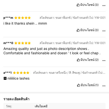
มีประโยชน์
(3)
p***m
สไตล์ขนตา: ขนตาฟ็อกซ์ / ข้อกำหนดทั่วไป: YW-001
i
like
it
thanks
shein
..
mmm
มีประโยชน์
(3)
m***0
สไตล์ขนตา: ขนตาฟ็อกซ์ / ข้อกำหนดทั่วไป: YW-001
Amazing
quality
and
just
as
photo
description
shows
.
Comfortable
and
fashionable
and
doesn
’
t
look
or
feel
chap
.
มีประโยชน์
(2)
a***1
สไตล์ขนตา: ขนตาครึ่งหนึ่ง / สี: สีชมพู / ข้อกำหนดทั่วไป: วายดับบลิว-004
niiiiiiice
lashes
มีประโยชน์
(1)
รายละเอียดสินค้า
วัสดุ:
เส้นใยเคมี
305 ผู้ติดตาม
4.93