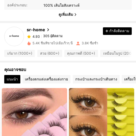
องค์ประกอบ:
100% เส้นใยสังเคราะห์
305 ผู้ติดตาม
4.93
ดูเพิ่มเติม
305 ผู้ติดตาม
4.93
305 ผู้ติดตาม
4.93
sr-home
กำลังติดตาม
305 ผู้ติดตาม
4.93
5.4K ชิ้นที่ขายไปเมื่อเร็วๆ นี้
3.8K ซื้อซ้ำ
305 ผู้ติดตาม
4.93
เก๋มาก (1000+)
สวย (600+)
คุณภาพดี (500+)
เหมือนในรูป (200+)
305 ผู้ติดตาม
4.93
305 ผู้ติดตาม
4.93
คุณอาจชอบ
305 ผู้ติดตาม
4.93
แนะนำ
เครื่องตกแต่งเครื่องแต่งกาย
กระเป๋าและกระเป๋าเดินทาง
เครื่อง
305 ผู้ติดตาม
4.93
305 ผู้ติดตาม
4.93