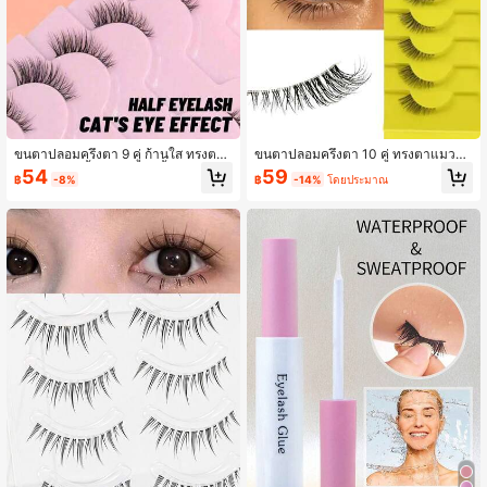
ขนตาปลอมครึ่งตา 9 คู่ ก้านใส ทรงตา
ขนตาปลอมครึ่งตา 10 คู่ ทรงตาแมวธร
แมว 3D ขนมิ้งค์เทียม นุ่ม สั้น 6-10 มม.
รมชาติ อุปกรณ์แต่งหน้า ขนตาปลอมมิ
54
59
฿
-8%
฿
-14%
โดยประมาณ
ก้านล่องหน ฟินิชฟุ้ง เหมาะสำหรับประ
งค์เทียมแบบฟูใส พร้อมขนตาตาแมวเรี
ชุมวันจันทร์ ไปร้านกาแฟ จากยิมไปเดิ
ยวบางธรรมชาติ 3D ขนตาปลอมฟู มินิ
นถนน ดื่มหลังเลิกงาน เที่ยววันหยุด ถ่า
น่ารัก แบบสั้นมาก
ยรูปพรอม งานแต่งปลายทาง และวันอีฎิ
ลฟิตรี