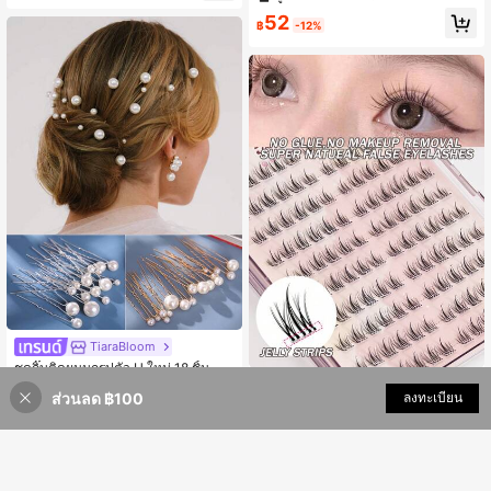
ด้สำหรับใส่ในชีวิตประจำวันและออกเด
ช้ในชีวิตประจำวันและออกเดท สิ่งจำเป็
ท
52
นสำหรับขนตาปลอมแบบแถบ, ขนตา,
฿
-12%
ขนตาปลอม
TiaraBloom
ชุดกิ๊บติดผมมุกรูปตัว U ใหม่ 18 ชิ้น - อุ
ขนตาปลอมแบบช่อติดเองไม่ต้องทากา
ปกรณ์เสริมผมเจ้าสาวสไตล์มินิมอล สำ
49
฿
ส่วนลด ฿100
เพิ่มเข้ารถเข็น
ลงทะเบียน
ว 100/120 คู่ ทรง C Curl แบบช่อเดี่ยว
หรับงานแต่งงาน งานเลี้ยง งานปาร์ตี้ &
#6 ขายดี
ใน ไม่ต้องใช้กาว ไม่ต้องใช้น้ำยาถอด ขนตาแต่ละเส้น
ติดกาวมาแล้ว 10-13 มม. นุ่ม สไตล์เก
การจัดทรงผมประจำวัน
400+ sold
(1000+)
าหลี แบบแบ่งช่อ
59
฿
-14%