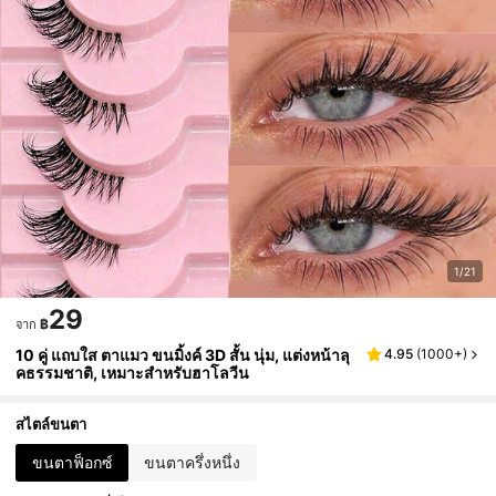
1/21
29
฿
จาก
10 คู่ แถบใส ตาแมว ขนมิ้งค์ 3D สั้น นุ่ม, แต่งหน้าลุ
4.95
(
1000+
)
คธรรมชาติ, เหมาะสำหรับฮาโลวีน
สไตล์ขนตา
ขนตาฟ็อกซ์
ขนตาครึ่งหนึ่ง