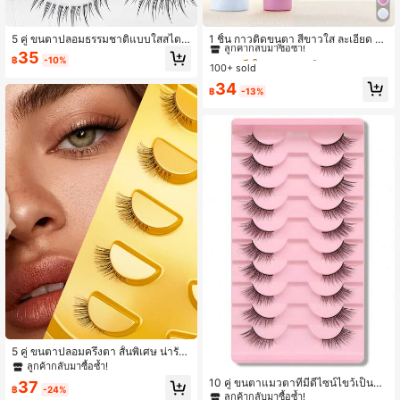
#5 ขายดี
ใน หลอด กาวติดขนตา
ลูกค้ากลับมาซื้อซ้ำ!
5 คู่ ขนตาปลอมธรรมชาติแบบใสสไตล์
1 ชิ้น กาวติดขนตา สีขาวใส ละเอียด &
การ์ตูน, งอนและนุ่ม, เหมาะสำหรับคอส
ติดทนนาน กันน้ำ กาวติดแน่นพิเศษ ป้อ
#5 ขายดี
#5 ขายดี
ใน หลอด กาวติดขนตา
ใน หลอด กาวติดขนตา
35
฿
-10%
เพลย์, แต่งหน้าประจำวัน, แต่งหน้าสไต
งกันการหลุดร่วง เหมาะสำหรับต่อขนต
100+ sold
ลูกค้ากลับมาซื้อซ้ำ!
ลูกค้ากลับมาซื้อซ้ำ!
ล์เอเชีย
าแบบเดี่ยว DIY กาวติดขนตาแบบแถบ
#5 ขายดี
ใน หลอด กาวติดขนตา
34
& แบบช่อ กันน้ำ ความหนืดสูง อ่อนโยน
฿
-13%
ลูกค้ากลับมาซื้อซ้ำ!
เหมาะสำหรับผู้เริ่มต้น รวมคำแนะนำ ต้
องมี
5 คู่ ขนตาปลอมครึ่งตา สั้นพิเศษ น่ารัก
มินิ, ก้านใส, สไตล์ Cat Eye, ขนตาปลอ
ลูกค้ากลับมาซื้อซ้ำ!
ม 3D นุ่ม, สร้างเมคอัพธรรมชาติ - 5 คู่/
10 คู่ ขนตาแมวตาที่มีดีไซน์ไขว้เป็นธร
37
กล่อง เหมาะสำหรับดวงตาเล็ก, ใช้ซ้ำไ
฿
-24%
รมชาติและเส้นสีดำยาว เหมาะสำหรับใ
ลูกค้ากลับมาซื้อซ้ำ!