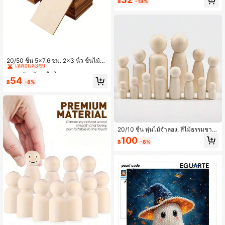
฿
-18%
ลูกค้ากลับมาซื้อซ้ำ!
เหลือแค่3ชิ้น
20/50 ชิ้น 5x7.6 ซม. 2x3 นิ้ว ชิ้นไม้สี่เ
หลี่ยมมุมแหลมว่างเปล่า สำหรับโครงก
ลูกค้ากลับมาซื้อซ้ำ!
ลูกค้ากลับมาซื้อซ้ำ!
ารศิลปะและงานฝีมือ DIY
เหลือแค่3ชิ้น
เหลือแค่3ชิ้น
54
฿
-8%
ลูกค้ากลับมาซื้อซ้ำ!
เหลือแค่3ชิ้น
20/10 ชิ้น หุ่นไม้จำลอง, สีไม้ธรรมชาติ,
ขนาด 4.5 ซม.-12 ซม., เหมาะสำหรับง
100
฿
-8%
านฝีมือ DIY, ตกแต่งบ้าน, การสร้างแบ
บจำลอง และของขวัญวันหยุด. ทำจากไ
ม้คุณภาพสูง, ไม่ทาสี.