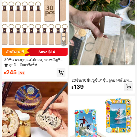
Save ฿14
30ชิ้น พวงกุญแจไม้กลม, ของขวัญชิ้นเ
ล็กสร้างสรรค์ & พวงกุญแจไม้สำหรับงา
ลูกค้ากลับมาซื้อซ้ำ!
นฝีมือ
245
฿
-5%
20ชิ้น/10ชิ้น/5ชิ้น/1ชิ้น ลูกบาศก์ไม้พรีเ
มียมขนาด 2 นิ้ว - บล็อกงานฝีมืออเนกป
139
฿
ระสงค์ เหมาะสำหรับโครงการ DIY งาน
ไม้ และการสร้างสรรค์ - เหมาะสำหรับศิ
ลปินและผู้ชื่นชอบงานอดิเรก