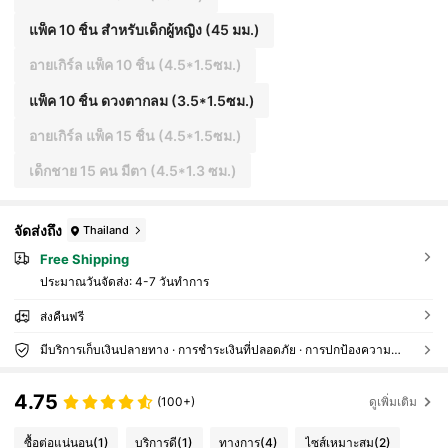
แพ็ค 10 ชิ้น สำหรับเด็กผู้หญิง (45 มม.)
อายเกิร์ล แพ็ค 10 ชิ้น (4.5*1.5ซม.)
แพ็ค 10 ชิ้น ดวงตากลม (3.5*1.5ซม.)
อายเกิร์ล แพ็ค 15 ชิ้น (4.5*1.5ซม.)
เด็กชาย 15 คน มีตา (4.5*1.3 ซม.)
จัดส่งถึง
Thailand
Free Shipping
ประมาณวันจัดส่ง:
4-7 วันทำการ
ส่งคืนฟรี
มีบริการเก็บเงินปลายทาง · การชำระเงินที่ปลอดภัย · การปกป้องความเป็นส่วนตัว
4.75
(100+)
ดูเพิ่มเติม
ซื้อต่อแน่นอน
(1)
บริการดี
(1)
ทางการ
(4)
ไซส์เหมาะสม
(2)