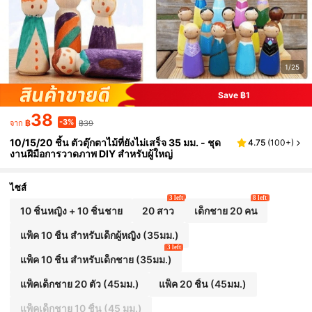
1/25
Save ฿1
38
-3%
฿
฿39
จาก
10/15/20 ชิ้น ตัวตุ๊กตาไม้ที่ยังไม่เสร็จ 35 มม. - ชุด
4.75
(
100+
)
งานฝีมือการวาดภาพ DIY สำหรับผู้ใหญ่
ไซส์
3 left
8 left
10 ชิ้นหญิง + 10 ชิ้นชาย
20 สาว
เด็กชาย 20 คน
แพ็ค 10 ชิ้น สำหรับเด็กผู้หญิง (35มม.)
3 left
แพ็ค 10 ชิ้น สำหรับเด็กชาย (35มม.)
แพ็คเด็กชาย 20 ตัว (45มม.)
แพ็ค 20 ชิ้น (45มม.)
แพ็คเด็กชาย 10 ชิ้น (45 มม.)