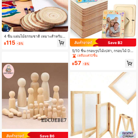
4 ชิ้น แผ่นไม้ธรรมชาติ เหมาะสำหรับก
ารตกแต่งโต๊ะกลางและงานฝีมือ - เหมา
115
Save ฿2
฿
-3%
ะสำหรับการวาดภาพ, โครงการ DIY, ต
กแต่งงานแต่งงาน, ตกแต่งคริสต์มาส,
5/10 ชิ้น กรอบรูปไม้เปล่า, กรอบไม้ DIY
ตกแต่งห้อง, ตกแต่งห้องนอน, ตกแต่งบ้
ที่ยังไม่เสร็จ, กรอบรูปไม้เปล่าสำหรับงา
เหลือแค่10ชิ้น
าน
นฝีมือ, เหมาะสำหรับรูปภาพขนาด 4 X
57
6 นิ้ว, เหมาะสำหรับงานฝีมือ, การวาดภ
฿
-3%
าพ, โครงการศิลปะ, ตกแต่งไม้, ของขวั
ญวันพ่อ, วันแม่, ของขวัญงานวันเกิด
Save ฿6