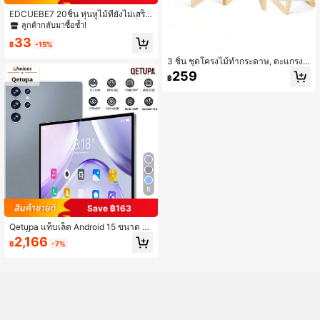
EDCUEBE7 20ชิ้น หุ่นหูไม้ที่ยังไม่เสร็จ
รูปร่างมนุษย์ไม้ธรรมชาติ ตกแต่งเพื่อ
ลูกค้ากลับมาซื้อซ้ำ!
ทำสี งานฝีมือ DIY การเล่นหุ่น ตกแต่งง
33
านปาร์ตี้ที่บ้าน
฿
-15%
3 ชิ้น ชุดโครงไม้ทำกระดาษ, ตะแกรง
ทำกระดาษไม้, แม่พิมพ์ทำกระดาษ, โคร
259
฿
งไม้ 3 ขนาด, เหมาะสำหรับงานศิลปะก
ระดาษ DIY
8
Save ฿163
Qetupa แท็บเล็ต Android 15 ขนาด 1
0.1 นิ้ว Z50 RAM 3GB+ROM 64GB,
2,166
฿
-7%
โปรเซสเซอร์ MTK 6755 Octa-Core 1.
8GHZ, หน้าจอสัมผัส IPS HD (1280x8
00), BT 5.2&802.11ac WiFi5, GPS, ก
ล้องหน้า 5MP&กล้องหลัง 13MP, แบตเ
ตอรี่ขนาดใหญ่ 6000mAh, ไม่รองรับซิ
มการ์ด (ไม่มีอะแดปเตอร์)