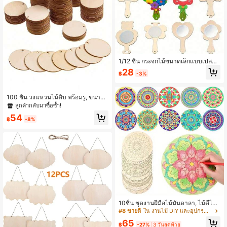
501 ผู้ติดตาม
4.80
501 ผู้ติดตาม
4.80
1/12 ชิ้น กระจกไม้ขนาดเล็กแบบเปล่า
DIY, งานฝีมือไม้ทำด้วยมือ, กระจกวาด
28
฿
-3%
ด้วยมือ, วัสดุวาดภาพศิลปะ, กระจกวาด
ลวดลาย, อุปกรณ์วาดลวดลาย, วัสดุศิล
ปะ, กระจกพร้อมฟิล์มป้องกัน, ความคม
ชัดสูง, วัสดุงานฝีมือสำหรับผู้ใหญ่, อุปก
100 ชิ้น วงแหวนไม้ดิบ พร้อมรู, ขนาด
รณ์งานปาร์ตี้
2.5/5/10/15 เซนติเมตร หลายขนาด วง
ลูกค้ากลับมาซื้อซ้ำ!
แหวนไม้วงกลมสำหรับงานประดิษฐ์ DI
54
Y ทาสี และวาดภาพ ตกแต่งคริสต์มาส
฿
-8%
10ชิ้น ชุดงานฝีมือไม้มันดาลา, ไม้ดีไอว
าดด้วยมือ, ภาพวาดรองแก้วมันดาลา,
#8 ขายดี
ใน งานไม้ DIY และอุปกรณ์ตกแต่ง งานไม้ DIY และอุปกร
ของตกแต่งบ้าน, ชุดฝีมือที่ยังไม่เสร็จสม
65
บูรณ์, เหมาะสำหรับงานฝีมือสร้างสรรค์
฿
-27%
3 วันสุดท้าย