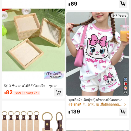
ด้วย งูประดับ 10 ชิ้น ขนาด 11.81 นิ้ว, สี
69
ยังไม่เสร็จ
฿
2 ประเภท 12 สี, แปรง 2 อัน, ดีไซน์แบ่ง
ส่วนที่สมจริง, เกมประสาทสัมผัส, ความ
บันเทิงในบ้าน
4-7 Years
5/10 ชิ้น ถาดไม้ที่ยังไม่เสร็จ - ชุดถาดไ
ม้คราฟต์อเนกประสงค์สำหรับจัดแสดง
82
36
฿
-25%
3 วันสุดท้าย
และเสิร์ฟ, การทาสี DIY, การย้อมสี, ปริ
ศนา 3 มิติและโครงการศิลปะ - ไม้ธรร
ชุดเสื้อผ้าเด็กผู้หญิงลำลองมินิมอลน่ารัก
มชาติ - สำหรับช่างฝีมือ, ศิลปินและผู้ที่
ปักลายการ์ตูนแมวลูกแมวมีเท็กซ์เจอร์ โ
#3 ขายดี
ใน จดหมาย เสื้อยืดคอกลมสำหรับเด็กผู้หญิง
ชื่นชอบ DIY - ของขวัญที่ดีสำหรับบุคค
บว์สีชมพู ลายจุด แขนสั้น กางเกงขาสั้น
ลที่มีความคิดสร้างสรรค์
139
2 ชิ้น เหมาะสำหรับฤดูร้อน กราฟิก คาว
฿
าอิ Y2K สบาย ชุดเสื้อผ้าเด็กผู้หญิง แมว