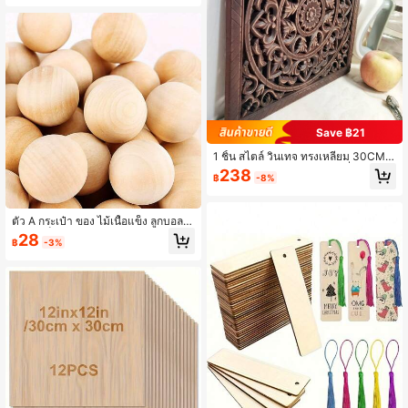
ดภาพ, การแกะสลักไม้ ฯลฯ
ลูกค้ากลับมาซื้อซ้ำ!
Save ฿21
1 ชิ้น สไตล์ วินเทจ ทรงเหลี่ยม 30CM ล
วดลาย เรขาคณิต ตกแต่ง เครื่องประดั
238
฿
-8%
บแขวนผนัง , บ้าน ตกแต่งผนัง , สร้างส
รรค์ แขวน ของประดับตกแต่ง
ตัว A กระเป๋า ของ ไม้เนื้อแข็ง ลูกบอล ,
ยังไม่เสร็จ กลม ไม้ ลูกบอล กระเป๋า , โด
28
฿
-3%
ยใช้ ไม้ธรรมชาติ , เล็ก ลูกบอล , สำหรับ
งานประดิษฐ์ และ DIY โครงการ , และ
ตัว A ความหลากหลายของ ไม้บรรทัด