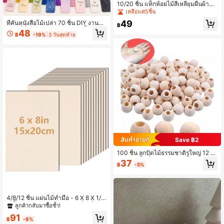
10/20 ชิ้น แท็กห้อยไม้สี่เหลี่ยมผืนผ้าว่า
งเปล่าสำหรับทำเอง งานไม้ที่ระลึกจ้องห
เหลือแค่5ชิ้น
นังสือ มีเชือกและปอมปอมสำหรับตกแต่
49
ที่คั่นหนังสือไม้เปล่า 70 ชิ้น DIY งานฝีมื
งงานแต่งงาน วันเกิด
฿
อไม้ ที่คั่นหนังสือไม้ตัดเลเซอร์ จี้ไม้ ป้าย
48
฿
-19%
3 วันสุดท้าย
สี่เหลี่ยมไม้ (ที่คั่นหนังสือ 35 ชิ้น + พู่ 35
ชิ้น) สีพู่แบบสุ่ม ฤดูกลับโรงเรียน
Save ฿2
100 ชิ้น ลูกปัดไม้ธรรมชาติรูใหญ่ 12 ม
ม. สำหรับเครื่องรางติดกระเป๋า, พวงมา
37
฿
-5%
ลัยคริสต์มาส, คลิปหนีบรูปภาพ, งานฝีมื
อ DIY, ของตกแต่งบ้าน, อุปกรณ์ร้อยง่า
ย, ลูกปัดไม้ที่ยังไม่เสร็จพร้อมรูที่กว้างเป็
นพิเศษ เหมาะสำหรับพวงกุญแจ, ป้ายข
องขวัญ, ของแขวนผนัง และเครื่องประดั
4/8/12 ชิ้น แผ่นไม้ทำมือ - 6 X 8 X 1/1
บสำหรับวันหยุด, วัสดุหัตถกรรมจำนวน
6 นิ้ว - แผ่นไม้อัดหนา 2 มม. สี่เหลี่ยม เ
ลูกค้ากลับมาซื้อซ้ำ!
มาก
หมาะสำหรับการตัดด้วยเลเซอร์ การวา
91
ดด้วยความร้อน และโมเดลสถาปัตยกร
฿
-8%