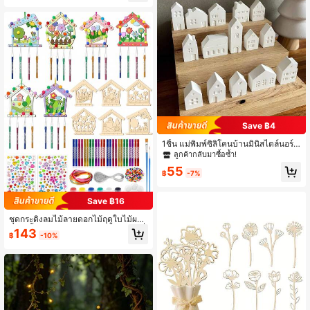
รม
Save ฿4
1ชิ้น แม่พิมพ์ซิลิโคนบ้านมินิสไตล์นอร์ดิ
ก 3 มิติ 12 ช่อง เหมาะสำหรับเทียน สบู่
ลูกค้ากลับมาซื้อซ้ำ!
ดินเหนียว และงานฝีมือคอนกรีต
55
฿
-7%
Save ฿16
ชุดกระดิ่งลมไม้ลายดอกไม้ฤดูใบไม้ผลิ
6/12 ชิ้น พร้อมเชือก สี พู่กัน หลอดกระดิ่
143
฿
-10%
งลม และคริสตัลสีสัน สำหรับเทศกาลฤดู
ใบไม้ผลิ ของขวัญงานวันเกิด ตกแต่งบ้
าน สวนกลางแจ้ง ตกแต่งงานแต่งงาน
และของขวัญวันแม่