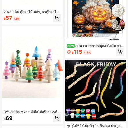
20/30 ชิ้น ตุ๊กตาไม้เปล่า, ตัวตุ๊กตาไม้
DIY, เหมาะสำหรับงานศิลปะและงานฝี
57
฿
-3%
มือ, เครื่องมือวาดภาพสำหรับวัยรุ่น
ภาพวาดเพชรไข่มุกฮาโลวีน การ์
NEW
ตูนผีน่ารัก ศิลปะบนผ้าใบ DIY ทำด้วยมื
115
฿
-17%
อ โมเสก ตกแต่งห้องนั่งเล่น ห้องนอน วั
นฮาโลวีน ภาพแขวน ของขวัญ
3ชิ้น/10ชิ้น ชุดงานฝีมือไม้สร้างสรรค์ D
IY - เห็ดและต้นไม้ตกแต่งที่สามารถทา
69
฿
สีได้ ไม้สีอ่อนตามธรรมชาติ เหมาะสำห
รับการตกแต่งเทศกาลและโครงการงาน
ชุดงูไม้ที่ยังไม่เสร็จ 14 ชิ้น/ชุด ประกอบ
ฝีมือ ของตกแต่งการวาดภาพเล็กๆแบบ