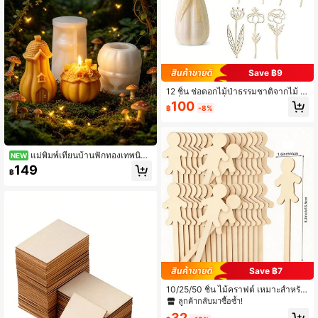
Save ฿9
12 ชิ้น ช่อดอกไม้ป่าธรรมชาติจากไม้ -
เดซี่ กุหลาบ ลิลลี่ - เหมาะสำหรับการตก
100
฿
-8%
แต่งบ้าน งานแต่งงาน งานปาร์ตี้ ศูนย์ก
ลางโต๊ะ อีสเตอร์ คริสต์มาส วันขอบคุณ
พระเจ้า วันวาเลนไทน์ - ไม่ต้องใช้ไฟฟ้
า ตกแต่งได้นาน - เหมาะสำหรับการจัด
ดอกไม้ DIY และการจัดโต๊ะ ตกแต่งตา
แม่พิมพ์เทียนบ้านฟักทองเทพนิยา
NEW
มฤดูกาล ช่อดอกไม้อันหรูหรา รายละเอี
ย DIY, แบบจำลองปูนปลาสเตอร์อโรมา
149
ยดทำด้วยมือ กิ่งตกแต่ง การช้อปปิ้งวัน
฿
เธอราพีสร้างสรรค์, ของตกแต่งเดสก์ท็อ
หยุด (ประเภทดอกไม้แบบสุ่ม)
ปบำบัด, งานอดิเรกงานฝีมือ, ของขวัญฮ
าโลวีนและวันหยุด
Save ฿7
10/25/50 ชิ้น ไม้คราฟต์ เหมาะสำหรับ
โครงการ DIY, ตกแต่งบ้าน, ไม้คราฟต์
ลูกค้ากลับมาซื้อซ้ำ!
ตัด, รูปทรงไม้คราฟต์
32