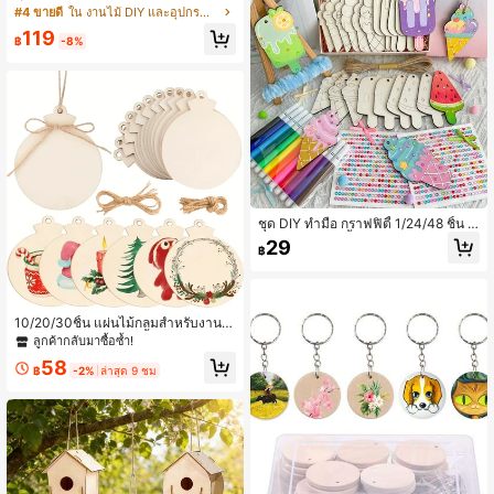
ของตกแต่งลายไม้เทียม, ตกแต่งโต๊ะ, ก
#4 ขายดี
ใน งานไม้ DIY และอุปกรณ์ตกแต่ง งานไม้ DIY และอุปกร
ารวาดภาพ, การแกะสลักไม้, งานฝีมือ
119
DIY, การจัดฉากงานแต่งงาน, ที่รองแก้
฿
-8%
วและอุปกรณ์ตกแต่งบ้าน, กลับโรงเรีย
น, ฮาโลวีน, คริสต์มาส, วัสดุงานฝีมือ, ง
านศิลปะ, ตกแต่งงานปาร์ตี้, งานฝีมือผู้ใ
หญ่, ตกแต่งบ้านวินเทจ, แผ่นไม้ธรรมช
าติ
ชุด DIY ทำมือ กราฟฟิตี้ 1/24/48 ชิ้น ป
ระกอบด้วย 24 ชิ้นไม้ประดับ 12 ปากกา
29
฿
เมจิก 2 สติกเกอร์อัญมณี และเชือกแขว
น ชุดวาดภาพสร้างสรรค์ เหมาะสำหรับ
ของขวัญงานวันเกิด งานฝีมือ DIY กรา
ฟฟิตี้โรงเรียน และศิลปะ
10/20/30ชิ้น แผ่นไม้กลมสำหรับงานฝี
มือ, แผ่นไม้ขนาด 4.3 นิ้ว พร้อมเชือกย
ลูกค้ากลับมาซื้อซ้ำ!
าว 10 เมตร, สำหรับตกแต่งงานฝีมือ, เค
58
รื่องประดับไม้ DIY แขวน, งานเพ้นท์ DI
฿
-2%
ล่าสุด 9 ชม
Y, คริสต์มาส, ฮาโลวีน, ของขวัญวันขอ
บคุณพระเจ้า