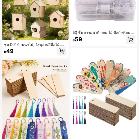
50 ชิ้น ธรรมชาติ กลม ไม้ ดิสก์ พร้อม รู
, นิ้ว ยังไม่เสร็จ ไม้ วงกลม พร้อม รู พร้อ
59
฿
ม 50 พวงกุญแจ , ไม้ธรรมชาติ ดิสก์ ชุด
ชุด DIY บ้านนกไม้, วัสดุงานฝีมือไม้เปล่
สำหรับ งานฝีมือ สำหรับ พวงกุญแจ DIY
าไม่ทาสี, ผิวเรียบและทาสีได้ง่าย, รวมบ้
แขวน ตกแต่ง
49
฿
านนก, เชือกแขวน และอุปกรณ์เสริมอื่น
ๆ, เหมาะสำหรับการแขวนตกแต่งและว
างบนโต๊ะ, เหมาะสำหรับโครงการศิลปะ
สร้างสรรค์, กิจกรรมในห้องเรียน, งานฝี
มือ DIY, ของขวัญวันหยุดสร้างสรรค์