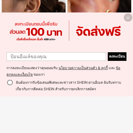
ต่างหูสตั๊ด CZ ลายดาว ดวงอาทิตย์ แล
ะดาวเคราะห์ 3 ชิ้น สำหรับผู้หญิง ชุบท
67
฿
-3%
อง 18K ขนาดเล็กจิ๋วน่ารัก สำหรับเจาะ
ลงทะเบียน
กระดูกอ่อน Helix และ Tragus เครื่องปร
ะดับของขวัญ
การลงทะเบียนแสดงว่าคุณยอมรับ
นโยบายความเป็นส่วนตัว & คุกกี้
และ
ข้อ
ตกลงและเงื่อนไข
ของเรา
ฉันต้องการรับข้อเสนอพิเศษและข่าวสาร SHEIN ผ่านอีเมล ฉันรับทราบ
.Lucky.
เพิ่มเข้ารถเข็น
30% ลดราคา!
เกี่ยวกับการติดต่อ SHEIN สำหรับการยกเลิกการสมัคร
ต่างหูสตั๊ดลายดอกไม้เคลือบอีนาเมลสีข
าวสไตล์พักผ่อนที่ประณีตและหวานสำห
ลูกค้ากลับมาซื้อซ้ำ!
รับผู้หญิง 1 คู่
39
฿