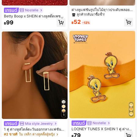
ต่างหูแฟชั่นรูปใบไม้ยาวประดับพลอยเ
Nostelle
ทียม 1 คู่, ของขวัญเครื่องประดับหรูสำห
ลูกค้ากลับมาซื้อซ้ำ!
Betty Boop x SHEIN ต่างหูสตั๊ดเพชรรู
รับเพื่อน, วันแม่
ปดาวห้าแฉกการ์ตูนสร้างสรรค์ใหม่, จี้พิ
52
99
฿
-12%
฿
มพ์ลายการ์ตูน, ดีไซน์ร่วม IP, น่ารักและ
เป็นเอกลักษณ์, เรียบง่ายและหรูหรา, สา
มารถใช้เป็นเครื่องประดับได้, เหมาะสำ
หรับงานปาร์ตี้ คอนเสิร์ต เทศกาลต่างๆ,
ของขวัญที่ประณีต
5
Nostelle
Mia style Jewelry
LOONEY TUNES X SHEIN 1 คู่ ต่างหู
1 คู่ ต่างหูสไตล์ตะวันออกกลางแฟชั่นด้
แฟชั่นลายการ์ตูนสำหรับผู้หญิง, ต่างหูข
านหน้าและด้านหลังสำหรับผู้หญิง, ดีไซ
79
#2 ขายดี
ใน เหล็ก ต่างหูสตั๊ดผู้หญิง
฿