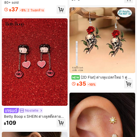
นาดเล็กน่ารักและประณีตพร้อมกลิ่นอา
น์สี่เหลี่ยมผืนผ้าทรงยาวรูปทรงเรขาคณิ
80+ sold
ยหรูหรา, เหมาะสำหรับงานปาร์ตี้, คอนเ
ตมินิมอล, เหมาะสำหรับใส่ในชีวิตประ
37
สิร์ต/เทศกาล
จำวัน, ปาร์ตี้, วันหยุด, ของขวัญวันหยุด
฿
-5%
2 วันสุดท้าย
สำหรับแฟน/เพื่อนซี้
[2D Flat] ต่างหูแปลกใหม่ 1 คู่ วัส
NEW
ดุอะคริลิก 2D แบน ลายกะโหลกและดอ
35
฿
-10%
กกุหลาบที่มีเสน่ห์ สไตล์แฟชั่นสมัยใหม่
แบบมินิมอล เหมาะสำหรับฮาโลวีน ใส่ป
ระจำวัน งานปาร์ตี้ คริสต์มาส/วันขอบคุ
ณพระเจ้า เทศกาลดนตรี และโอกาสวัน
หยุดอื่นๆ เพื่อสวมใส่หรือให้เป็นของขวั
ญ
Nostelle
Betty Boop x SHEIN ต่างหูสตั๊ดลายกา
ร์ตูนพิมพ์ใหม่ 1 คู่ ดีไซน์ข้อต่อ IP น่ารัก
109
฿
มีเอกลักษณ์ เรียบง่ายดูดี ใช้เป็นเครื่องป
ระดับได้