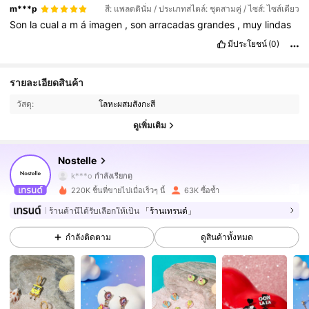
m***p
สี: แพลตตินั่ม / ประเภทสไตล์: ชุดสามคู่ / ไซส์: ไซส์เดียว
Son
la
cual
a
m
á
imagen
,
son
arracadas
grandes
,
muy
lindas
มีประโยชน์
(0)
รายละเอียดสินค้า
72K ผู้ติดตาม
4.89
วัสดุ:
โลหะผสมสังกะสี
72K ผู้ติดตาม
4.89
ดูเพิ่มเติม
72K ผู้ติดตาม
4.89
Nostelle
k***o
กำลังเรียกดู
72K ผู้ติดตาม
4.89
220K ชิ้นที่ขายไปเมื่อเร็วๆ นี้
63K ซื้อซ้ำ
ร้านค้านี้ได้รับเลือกให้เป็น
「ร้านเทรนด์」
72K ผู้ติดตาม
4.89
กำลังติดตาม
ดูสินค้าทั้งหมด
72K ผู้ติดตาม
4.89
72K ผู้ติดตาม
4.89