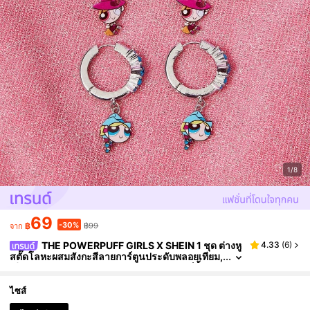
1/8
69
-30%
฿
฿99
จาก
THE POWERPUFF GIRLS X SHEIN 1 ชุด ต่างหู
4.33
(
6
)
สตั๊ดโลหะผสมสังกะสีลายการ์ตูนประดับพลอยเทียม,
เรียบง่ายและสง่างาม, เหมาะสำหรับงานปาร์ตี้, คอน
เสิร์ต, เทศกาล
ไซส์