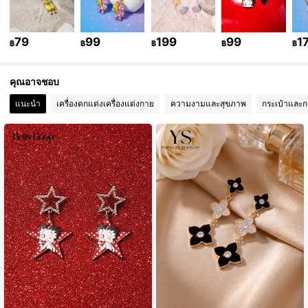
72K ผู้ติดตาม
4.89
79
99
199
99
1
฿
฿
฿
฿
฿
72K ผู้ติดตาม
4.89
คุณอาจชอบ
72K ผู้ติดตาม
4.89
แนะนำ
เครื่องตกแต่งเครื่องแต่งกาย
ความงามและสุขภาพ
กระเป๋าและก
72K ผู้ติดตาม
4.89