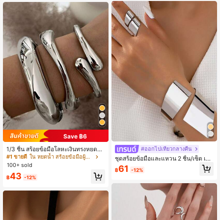
สวมใส่ประจำวัน พื้นผิวได้รับการขัดมัน
เงางาม
Save ฿6
1/3 ชิ้น สร้อยข้อมือโลหะเงินทรงหยดน้ำ
#ออกไปเที่ยวกลางคืน
แบบอสมมาตรสไตล์พังก์วินเทจมินิมอล,
#1 ขายดี
ใน หยดน้ำ สร้อยข้อมือผู้หญิง
ชุดสร้อยข้อมือและแหวน 2 ชิ้น/เซ็ต เรข
เหมาะสำหรับผู้หญิง, วัสดุโลหะผสมสังก
100+ sold
าคณิตอสมมาตรสีเงินเมทัลลิค, อุปกรณ์
61
ะสีผิวเรียบหนาสำหรับงานหนัก
฿
-12%
เสริมแฟชั่นหรูหรา วินเทจสง่างาม เหม
43
฿
-12%
าะสำหรับของขวัญ งานปาร์ตี้ งานเลี้ยง
และสวมใส่ประจำวัน