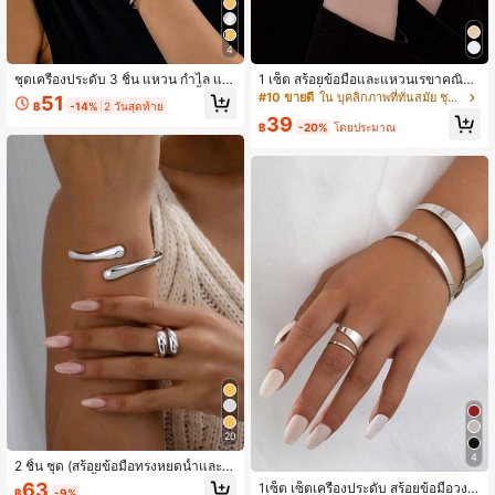
4
ชุดเครื่องประดับ 3 ชิ้น แหวน กำไล แล
1 เซ็ต สร้อยข้อมือและแหวนเรขาคณิตเ
ะต่างหู รูปทรงเรขาคณิตสีโลหะ น้ำค้าง
ส้นรูปทรงที่ปรับได้แบบมินิมอลสำหรับผู้
#10 ขายดี
ใน บุคลิกภาพที่ทันสมัย ชุดเครื่องประดับสตรี
51
฿
-14%
2 วันสุดท้าย
กระจก สไตล์มินิมอล สำหรับผู้หญิง
หญิง
39
฿
-20%
โดยประมาณ
20
4
2 ชิ้น ชุด (สร้อยข้อมือทรงหยดน้ำและแ
หวนทรงหยดน้ำ), สร้อยข้อมือทรงหยด
63
1เซ็ต เซ็ตเครื่องประดับ สร้อยข้อมือวงรี
฿
-9%