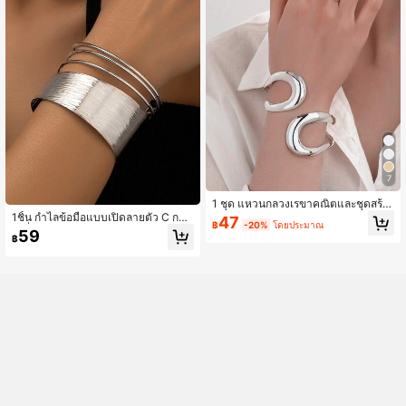
7
1 ชุด แหวนกลวงเรขาคณิตและชุดสร้อ
ยข้อมือสตรี
1ชิ้น กำไลข้อมือแบบเปิดลายตัว C กลว
47
฿
-20%
โดยประมาณ
งครึ่งวงกลม หรูหรา สำหรับผู้หญิง
59
฿