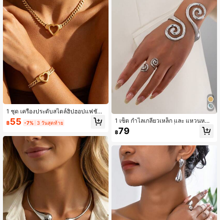
1 ชุด เครื่องประดับสไตล์ฮิปฮอปแฟชั่นรู
ปหัวใจกลวงทำจากสแตนเลส (รวม 1 ส
55
1 เซ็ต กำไลเกลียวเหล็ก และ แหวนหนา
฿
-7%
3 วันสุดท้าย
ร้อยคอ, 1 สร้อยข้อมือ) เหมาะสำหรับผู้ห
สไตล์ Swirl 1 วง, ชุดเครื่องประดับสร้อย
79
ญิงสวมใส่ในงานปาร์ตี้หรือเป็นของขวั
฿
ข้อมือและแหวนสำหรับผู้หญิง
ญวันหยุดสำหรับแม่