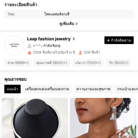
8.4K ผู้ติดตาม
4.93
รายละเอียดสินค้า
วัสดุ:
โลหะผสมสังกะสี
8.4K ผู้ติดตาม
4.93
ดูเพิ่มเติม
8.4K ผู้ติดตาม
4.93
Leap fashion jewelry
กำลังติดตาม
8.4K ผู้ติดตาม
4.93
200K ชิ้นที่ขายไปเมื่อเร็วๆ นี้
50K ซื้อซ้ำ
8.4K ผู้ติดตาม
4.93
สวย (9999+)
คุณภาพดี (8000+)
เก๋มาก (7000+)
รัก (5000+)
8.4K ผู้ติดตาม
4.93
คุณอาจชอบ
8.4K ผู้ติดตาม
4.93
แนะนำ
เครื่องตกแต่งเครื่องแต่งกาย
ความงามและสุขภาพ
กระเป๋าและก
8.4K ผู้ติดตาม
4.93
8.4K ผู้ติดตาม
4.93
8.4K ผู้ติดตาม
4.93