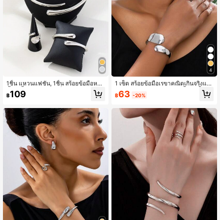
8.4K ผู้ติดตาม
4.93
4
1ชิ้น แหวนแฟชั่น, 1ชิ้น สร้อยข้อมือหยด
1 เซ็ต สร้อยข้อมือเรขาคณิตเกินจริงแบ
น้ำ, 1ชิ้น สร้อยคอคอเล็บ, ชุดผสมโลหะ เ
บวินเทจ, แหวนเปิด, ต่างหู จี้หยดน้ำสำ
63
109
฿
-20%
฿
หมาะสำหรับสวมใส่ประจำวันของผู้หญิ
หรับผู้หญิง
ง