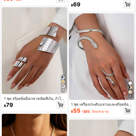
น้ำคู่แบบสมมาตรเปิดแฟชั่นและแหวน
และแหวน ลวดลายเรขาคณิตแบบมินิม
69
ทองวินเทจทรงหยดน้ำเรขาคณิตย้อนยุ
฿
อลสไตล์ มีช่องว่าง, ของขวัญวันพิเศษ
ค
สำหรับสุภาพสตรี
16
4
1 ชุด สร้อยข้อมือเรขาคณิตสีเงิน, กำไล
& ชุดเครื่องประดับแหวน, ชุดกำไล & แ
79
1 ชุด เครื่องประดับแหวนและสร้อยข้อมื
฿
หวนเข้าชุดกัน, ชุดแหวนสร้อยข้อมือหน
อรูปงู สไตล์ยุโรปและอเมริกันที่เน้นลวด
55
าเรียบง่าย, สำหรับผู้หญิง
฿
-20%
โดยประมาณ
ลายสำหรับผู้หญิง