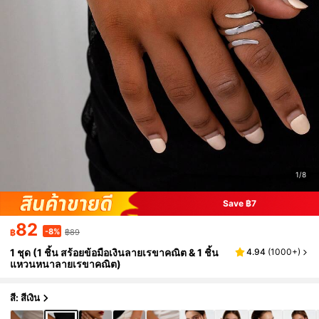
1/8
Save ฿7
82
-8%
฿
฿89
1 ชุด (1 ชิ้น สร้อยข้อมือเงินลายเรขาคณิต & 1 ชิ้น
4.94
(
1000+
)
แหวนหนาลายเรขาคณิต)
สี: สีเงิน