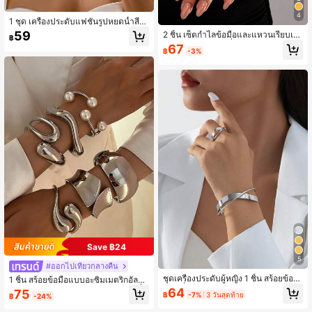
4
1 ชุด เครื่องประดับแฟชั่นรูปหยดน้ำสีท
อง, ประกอบด้วยสร้อยคอเพรียวบาง, ต่า
59
2 ชิ้น เซ็ตกำไลข้อมือและแหวนเรียบเงิ
฿
งหู, สร้อยข้อมือ, และแหวน, เครื่องประดั
น อุปกรณ์เสริมแฟชั่นสำหรับใส่ในชีวิต
67
บหรูหราสำหรับสวมใส่ในชีวิตประจำวัน
฿
-3%
ประจำวันและชีวิตปกติ
ของผู้หญิง, งานปาร์ตี้, งานเลี้ยง, การเดิ
นทาง, และวันหยุด
Save ฿24
5
#ออกไปเที่ยวกลางคืน
ชุดเครื่องประดับผู้หญิง 1 ชิ้น สร้อยข้อมื
1 ชิ้น สร้อยข้อมือแบบอะซิมเมตริกอัลไม
อแฟชั่นมินิมอลลายเส้นสีเงินแบบสองเส้
นิมอลเบสิกดีไซน์สำหรับผู้หญิง กำไลที่มี
64
75
฿
-7%
3 วันสุดท้าย
฿
-24%
น & 1 ชิ้น แหวนผู้หญิง สำหรับใส่ประจำ
รูปแบบหยดน้ำทรงค้อม หัวเข็มขัดเปิด-
วัน ออกเดท และท่องเที่ยว ของขวัญ
ปิด กำไลเบสิกดีไซน์ เหมาะสำหรับการ