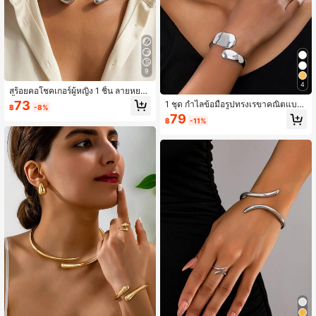
9
4
สร้อยคอโชคเกอร์ผู้หญิง 1 ชิ้น ลายหยด
น้ำขนาดใหญ่ ลาวาเหลว ผิวสัมผัสเมทัล
73
1 ชุด กำไลข้อมือรูปทรงเรขาคณิตแบบเ
฿
-8%
ลิก ดีไซน์เรขาคณิตมินิมอลแบบบิดเกลี
กินจริง วินเทจ, ต่างหูรูปทรงหยดสำหรับ
79
ยว เหมาะสำหรับปาร์ตี้ เป็นของขวัญ ใส่
฿
-11%
สตรี
ประจำวัน และใส่ไปทำงาน