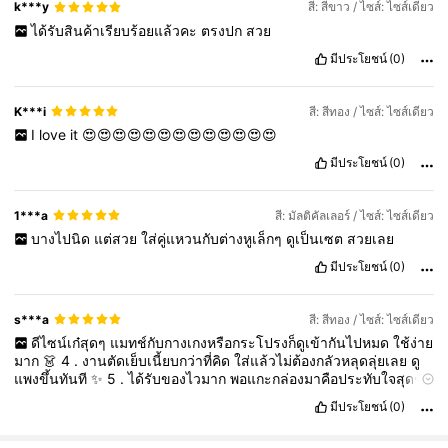
k***y
สี: สีขาว / ไซส์: ไซส์เดียว
ได้รับสินค้าเรียบร้อยแล้วคะ
ตรงปก
สวย
มีประโยชน์
(0)
K***i
สี: สีทอง / ไซส์: ไซส์เดียว
I
love
it
😍😍😍😍😍😍😍😍😍😍😍😍😍
มีประโยชน์
(0)
1***a
สี: มัลติคัลเลอร์ / ไซส์: ไซส์เดียว
บางไปนิด
แต่สวย
ใส่คู่แหวนกับต่างหูเล็กๆ
ดูเป็นเซต
สวยเลย
มีประโยชน์
(0)
s***a
สี: สีทอง / ไซส์: ไซส์เดียว
ดีไซน์เก๋สุดๆ
แมทช์กับกางเกงหรือกระโปรงก็ดูเข้ากันไปหมด
ใช้ง่าย
มาก
👗
4
.
งานตัดเย็บเนี้ยบกว่าที่คิด
ใส่แล้วไม่ต้องกลัวหลุดลุ่ยเลย
ดู
แพงขึ้นทันที
✨
5
.
ได้รับของไวมาก
พอแกะกล่องมาคือประทับใจสุดๆ
ของจริงสวยกว่ารูปอีก
😍
มีประโยชน์
(0)