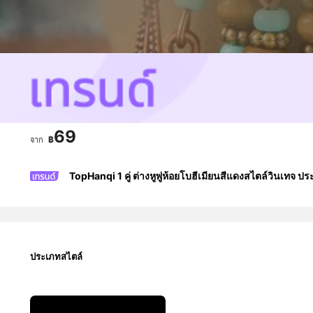
69
฿
จาก
TopHanqi 1 คู่ ต่างหูพู่ห้อยโบฮีเมียนสีแดงสไตล์วินเทจ 
ประเภทสไตล์