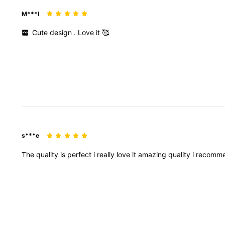
M***l
Cute
design
.
Love
it
🥰
s***e
The
quality
is
perfect
i
really
love
it
amazing
quality
i
recomm