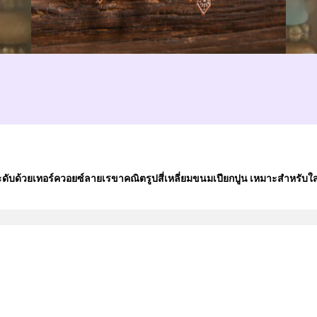
ประดับด้วยเทอร์ควอยซ์ลายเรขาคณิตรูปสี่เหลี่ยมขนมเปียกปูน เหมาะสำหรับใส