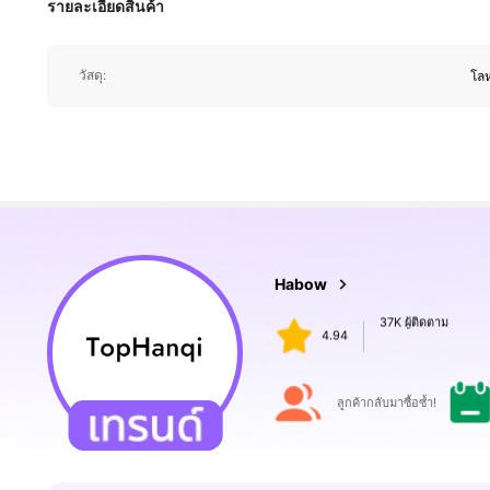
รายละเอียดสินค้า
37K ผู้ติดตาม
4.94
วัสดุ:
โลห
37K ผู้ติดตาม
Habow
4.94
p***h
จ่าย
1 วันที่ผ่านมา
ลูกค้ากลับมาซื้อซ้ำ!
37K ผู้ติดตาม