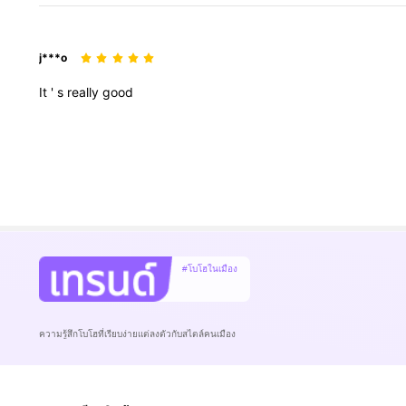
j***o
It
'
s
really
good
37K ผู้ติดตาม
#โบโฮในเมือง
4.94
ความรู้สึกโบโฮที่เรียบง่ายแต่ลงตัวกับสไตล์คนเมือง