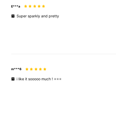
E***a
Super
sparkly
and
pretty
m***6
i
like
it
sooooo
much
!
⭐️⭐️⭐️