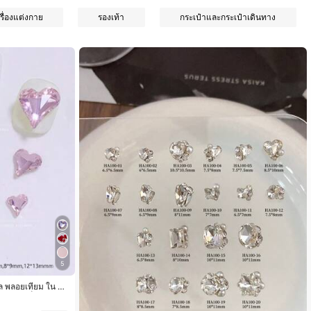
รื่องแต่งกาย
รองเท้า
กระเป๋าและกระเป๋าเดินทาง
5
ัล พลอยเทียม ใน K
กลาง/เล็ก, หัวใจเ
เหนือ DIY เสน่ห์เ