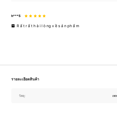
h***5
R
ấ
t
r
ấ
t
h
à
i
l
ò
ng
v
ề
s
ả
n
ph
ẩ
m
1.8K ผู้ติดตาม
4.93
รายละเอียดสินค้า
1.8K ผู้ติดตาม
4.93
วัสดุ:
เพ