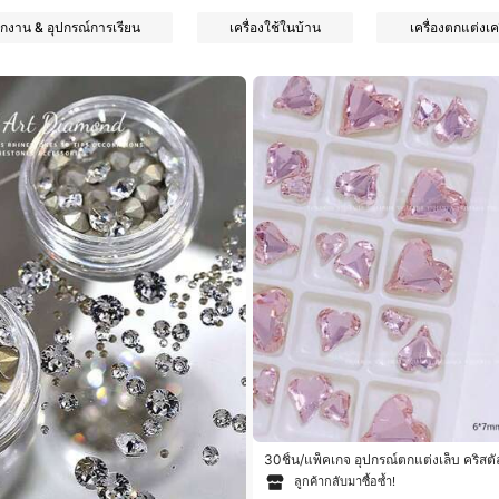
ักงาน & อุปกรณ์การเรียน
เครื่องใช้ในบ้าน
เครื่องตกแต่งเค
30ชิ้น/แพ็คเกจ อุปกรณ์ตกแต่งเล็บ คริสต
9 รูปหัวใจอสมมาตร, ก้นแหลม ขนาดใหญ่/
ลูกค้ากลับมาซื้อซ้ำ!
ป็นประกายระยิบระยับ/สีขาว/เฉดสีชมพูแสง