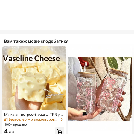
Вам також може сподобатися
М'яка антистрес-іграшка TPR у ф
ормі пельменя з ароматом солод
#1 Бестселер
у різнокольорових іграшках-стискачках для підліткі
кого молока, 5 см, милий кумедн
100+ продано
ий сквиш-орнамент для зняття ст
4
ресу, модний практичний подару
.20€