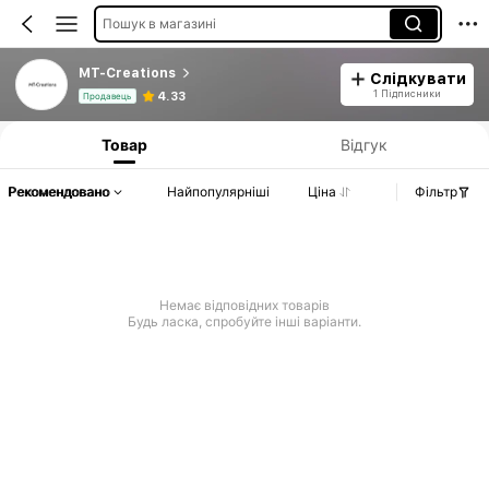
Пошук в магазині
MT-Creations
Слідкувати
Інформація про продукт: інформація про ціни, продажі та запаси.
1 Підписники
4.33
Продавець
Товар
Відгук
Рекомендовано
Найпопулярніші
Ціна
Фільтр
Немає відповідних товарів
Будь ласка, спробуйте інші варіанти.