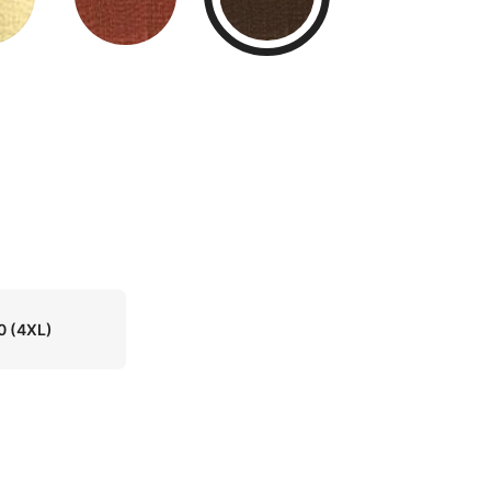
0
(4XL)