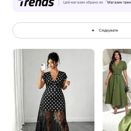
Цей магазин обрано як
「Магазин трен
649K Підписники
4.73
Слідкувати
649K Підписники
4.73