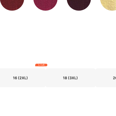
14 left
16
(2XL)
18
(3XL)
2