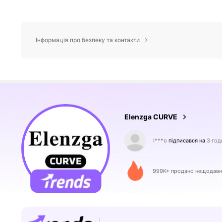
Інформація про безпеку та контакти
649K Підписники
4.73
Elenzga CURVE
r***i
переглядає
649K Підписники
4.73
999K+ продано нещодав