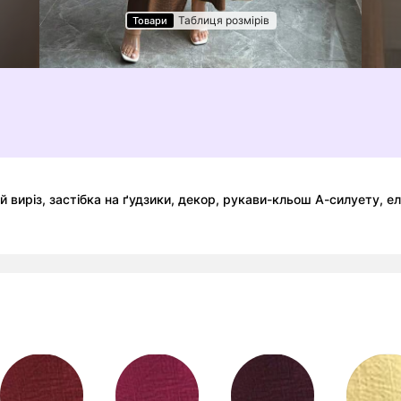
Таблиця розмірів
Товари
ий виріз, застібка на ґудзики, декор, рукави-кльош А-силуету, 