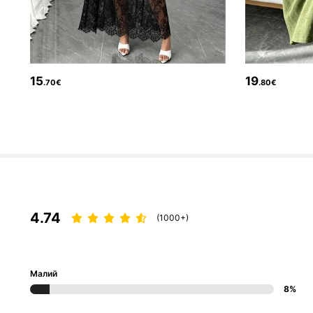
649K Підписники
4.73
15
19
.70€
.80€
649K Підписники
4.73
4.74
(1000+)
Малий
8%
649K Підписники
4.73