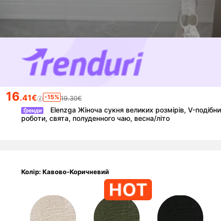
16
.41€
-15%
19.30€
Elenzga Жіноча сукня великих розмірів, V-подібн
роботи, свята, полуденного чаю, весна/літо
Колір: Кавово-Коричневий