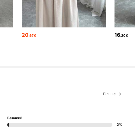
20
16
.67€
.20€
Більше
Великий
2%