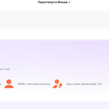
Переглянути більше
но
999K+ повторна покупка
Зростання підписників 12%