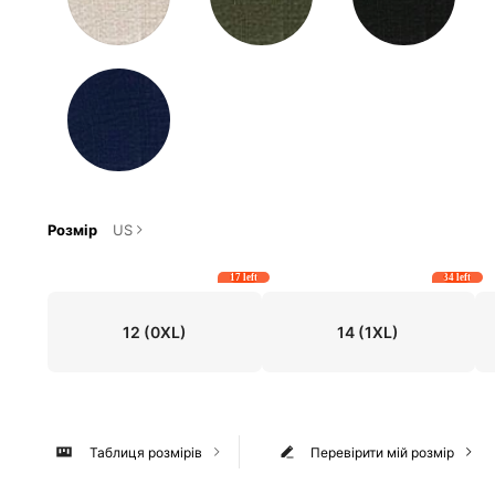
Розмір
US
17 left
34 left
12
(0XL)
14
(1XL)
Таблиця розмірів
Перевірити мій розмір