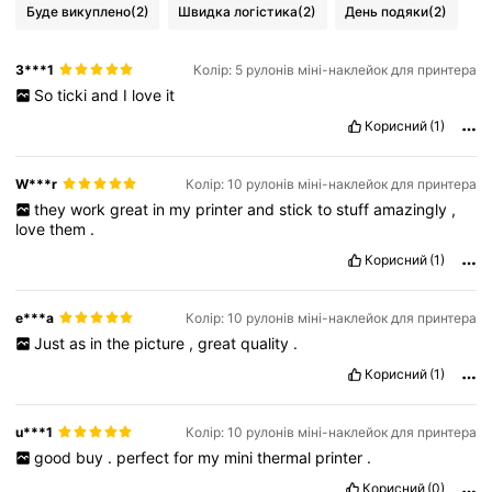
Буде викуплено
(2)
Швидка логістика
(2)
День подяки
(2)
3***1
Колір: 5 рулонів міні-наклейок для принтера
So
ticki
and
I
love
it
Корисний
(1)
W***r
Колір: 10 рулонів міні-наклейок для принтера
they
work
great
in
my
printer
and
stick
to
stuff
amazingly
,
love
them
.
Корисний
(1)
e***a
Колір: 10 рулонів міні-наклейок для принтера
Just
as
in
the
picture
,
great
quality
.
Корисний
(1)
u***1
Колір: 10 рулонів міні-наклейок для принтера
good
buy
.
perfect
for
my
mini
thermal
printer
.
Корисний
(0)