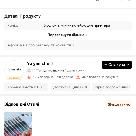
Деталі Продукту
Колір:
5 рулонів міні-наклейок для принтера
Переглянути більше
Інформація про безпеку та контакти
850 Підписники
4.91
Yu yan zhe
Слідкувати
l***e
підписався на
1 день тому
850 Підписники
4.91
606 продано нещодавно
397 повторна покупка
Продавець
850 Підписники
4.91
Хороша якість (100+)
Доступна ціна (79)
Вірно зображенню (57)
850 Підписники
4.91
Відповідні Стилі
Більше стилю
850 Підписники
4.91
850 Підписники
4.91