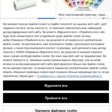
Міні портативний принтер, термоп
апір HD 57*25 мм, універсальний
4
.75€
-5%
Орієнтовно
самоклеючийся рулонний папір д
Ми використовуємо файли cookie та подібні технології на нашому веб-сайті, щоб
ля етикеток-наліпок для друку фо
надавати послуги, які ви запитуєте, та прагнемо забезпечити вам найкращий
тографій і зображень з телефону
досвід відвідування веб-сайту. Ви можете «Відхилити все», «Прийняти все» або
5 шт. міні-папір для принтера, рул
они паперу для друку 57 x 25 мм,
будь-коли налаштувати свої уподобання щодо файлів cookie на ваш
3
.71€
-5%
Орієнтовно
термопаперові рулони для кишен
вибір.Обираючи «Прийняти все», ви дозволяєте встановити всі необов’язкові
ькового термопринтера, термопр
файли cookie, які допомагають нам аналізувати трафік, пропонувати розширені
интер для чеків, повернення до ш
функції, а також персоналізувати контент та рекламу, щоб доповнити ваш досвід
коли
покупок у SHEIN.Обираючи «Відхилити все», ви дозволяєте використовувати
лише суворо необхідні файли cookie, без яких наш веб-сайт не працюватиме. Ви
можете вимкнути їх, змінивши налаштування вашого браузера, але це може
вплинути на функціонування веб-сайту.Щоб дізнатися більше про файли cookie,
які ми використовуємо, та налаштувати параметри необов’язкових файлів cookie,
оберіть «Керувати файлами cookie».Щоб отримати більше інформації про те, як ми
обробляємо зібрані дані. >
Ознайомтесь з нашою Політикою конфіденційності.
Самоклеючийся термопапір
NEW
Відхилити все
10 кольорів 57x25 мм, сумісний із
7
.43€
-7%
міні портативним принтером, без
чорнила, ідеальний для фото, спи
Прийняти все
сків, нотаток, навчання, офісу, чуд
овий подарунок
Мініпринтер, портативний безчор
нильний термопринтер для накле
3
.70€
-18%
йок із 9 рулонами друкарського п
Керувати файлами cookie
ДОДАТИ ДО КОШИКА