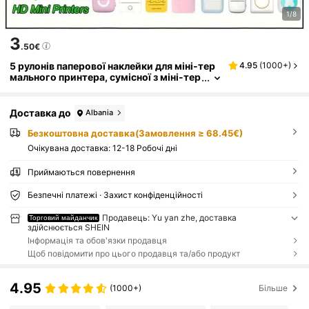
1/8
3
.50€
5 рулонів паперової наклейки для міні-тер
4.95
(
1000+
)
мального принтера, сумісної з міні-тер
мальними принтерами
Доставка до
Albania
Безкоштовна доставка(Замовлення ≥ 68.45€)
Очікувана доставка:
12-18 Робочі дні
Приймаються повернення
Безпечні платежі · Захист конфіденційності
Продавець: Yu yan zhe, доставка
Торговий майданчик
здійснюється SHEIN
Інформація та обов'язки продавця
Щоб повідомити про цього продавця та/або продукт
4.95
(1000+)
Більше