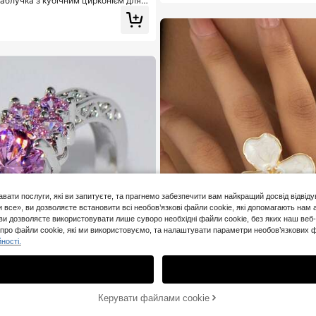
каблучка з кубічним цирконієм для
ля, заручин, річниці, подарунок на Д
ентина
K Підписники
авати послуги, які ви запитуєте, та прагнемо забезпечити вам найкращий досвід відвід
се», ви дозволяєте встановити всі необов’язкові файли cookie, які допомагають нам ан
ви дозволяєте використовувати лише суворо необхідні файли cookie, без яких наш ве
про файли cookie, які ми використовуємо, та налаштувати параметри необов’язкових ф
ності.
K Підписники
ДОДАТИ ДО КОШИ
8% ВИМКНЕНО!
Керувати файлами cookie