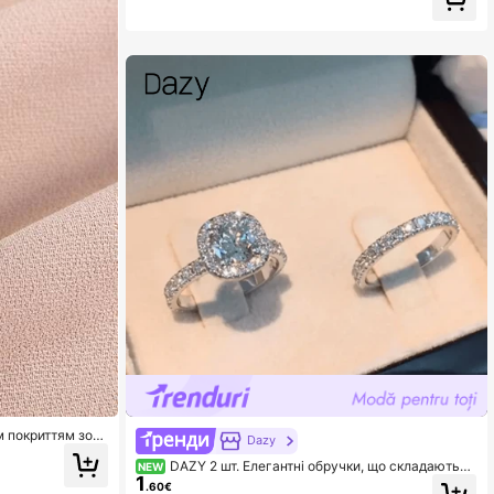
м покриттям зол
Dazy
DAZY 2 шт. Елегантні обручки, що складаютьс
NEW
1
я, стильний дизайн Halo, вимощені, блискучі, посріб
.60€