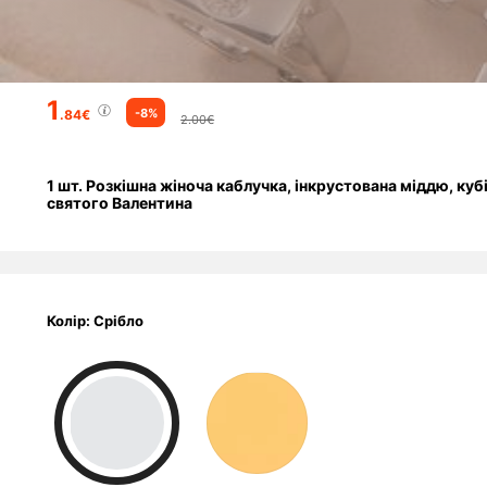
1
-8%
.84€
2.00€
1 шт. Розкішна жіноча каблучка, інкрустована міддю, куб
святого Валентина
Колір: Срібло