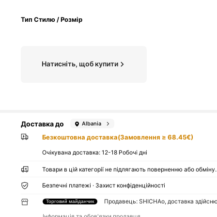
Тип Стилю / Розмір
Натисніть, щоб купити
Доставка до
Albania
Безкоштовна доставка(Замовлення ≥ 68.45€)
Очікувана доставка:
12-18 Робочі дні
Товари в цій категорії не підлягають поверненню або обміну.
Безпечні платежі · Захист конфіденційності
Продавець: SHICHAo, доставка здійсн
Торговий майданчик
Інформація та обов'язки продавця