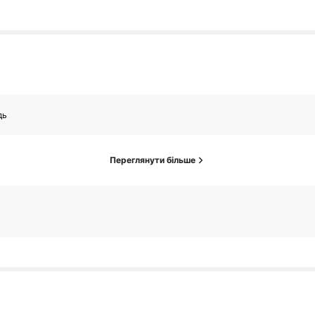
дь
Переглянути більше
K Підписники