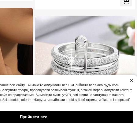
лені, покриті цирконієм, сріблясті/золоті/рожеві, для
заручин/весілля, здійснити дзвінок
ування веб-сайту. Ви можете «Відхилити все», «Прийняти все» або будь-коли
алізувати трафік, пропонувати розширені функції, а також персоналізувати контент
б-сайт не працюватиме. Ви можете вимкнути їх, змінивши налаштування вашого
айлів cookie, оберіть «Керувати файлами cookie».Щоб отримати більше інформації
Прийняти все
1 шт. мінімалістична жіноча знімна каблучка, унікал
КА
2
ьний дизайн з блискучим синтетичним кубічним цир
.37€
-9%
Орієнтовно
конієм, підходить для заручин, весілля та щоденног
о носіння
4