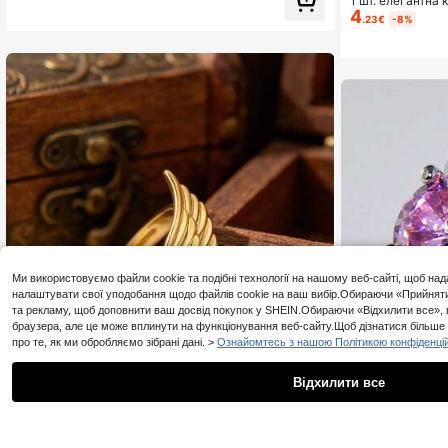
1 шт. елегантна 
4
жінок, для весіл
.23€
-8%
ень святого Вал
5.1
4.87
Ми використовуємо файли cookie та подібні технології на нашому веб-сайті, щоб над
налаштувати свої уподобання щодо файлів cookie на ваш вибір.Обираючи «Прийняти в
та рекламу, щоб доповнити ваш досвід покупок у SHEIN.Обираючи «Відхилити все», 
браузера, але це може вплинути на функціонування веб-сайту.Щоб дізнатися більше 
про те, як ми обробляємо зібрані дані. >
Ознайомтесь з нашою Політикою конфіденцій
5.1
4.87
Відхилити все