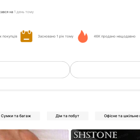
глядає
K Підписники
х покупців
Засновано 1 рік тому
46K продано нещодавно
K Підписники
Сумки та багаж
Дім та побут
Офісне та шкільне