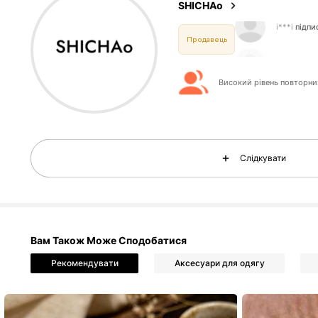
SHICHAo
b***i
пере
Продавець
5.1
4.87
Високий рівень повторни
Слідкувати
5.1
4.87
Вам Також Може Сподобатися
Рекомендувати
Аксесуари для одягу