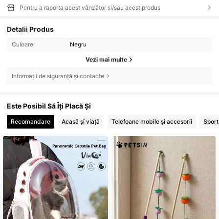
Pentru a raporta acest vânzător și/sau acest produs
Detalii Produs
Culoare:
Negru
Vezi mai multe
Informații de siguranță și contacte
Este Posibil Să Îți Placă Și
Recomandare
Acasă și viață
Telefoane mobile și accesorii
Sport 