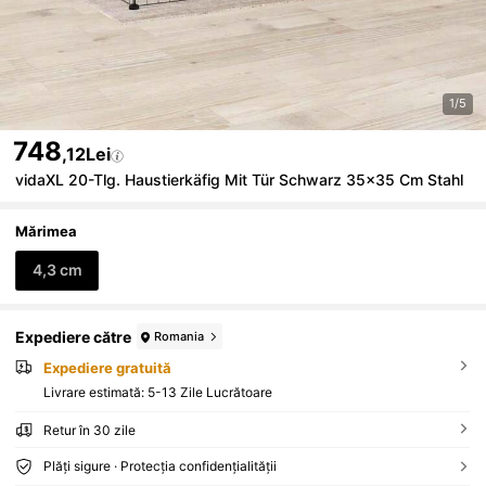
1/5
748
,12Lei
vidaXL 20-Tlg. Haustierkäfig Mit Tür Schwarz 35x35 Cm Stahl
Mărimea
4,3 cm
Expediere către
Romania
Expediere gratuită
Livrare estimată:
5-13 Zile Lucrătoare
Retur în 30 zile
Plăți sigure · Protecția confidențialității