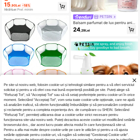
le de companie mici, din material de
15
,90Lei
-18%
aluminiu, potrivită pentru iepuri, ha
19,51Lei
Preț minim
msteri, câini/pisici mici, răcire eficie
ntă, saltea de somn de vară pentru i
PETSIN
epuri, produs de răcire pentru câini/
Balsam parfumat de lux pentru anim
pisici, saltea de răcire din aluminiu
ale de companie – Formulă cu parfu
24
pentru animale de companie de var
,29Lei
m floral și proaspăt de lungă durată
ă
pentru câini și pisici, descurcă și hr
ănește blana mătăsoasă și strălucit
oare, cu parfum de 72 de ore, esenți
al pentru îngrijire premium
Pe site-ul nostru web, folosim cookie-uri și tehnologii similare pentru a vă oferi serviciul
solicitat și pentru a vă oferi cea mai bună experiență posibilă pe site. Puteți alege să
"Refuzați Tot", să "Acceptați Tot" sau să vă setați preferințele pentru cookie-uri în orice
moment. Selectând "Acceptați Tot", vom seta toate cookie-urile opționale, care ne ajută
să analizăm traficul, să oferim funcționalități îmbunătățite și să personalizăm conținutul
Țesătură din poliester, respirabilă, c
și reclamele pentru a completa experiența dvs. de cumpărare cu SHEIN. Selectând
arcasă hexagonală pentru animale
48
"Refuzați Tot", permiteți utilizarea doar a cookie-urilor strict necesare pentru
,09Lei
de companie, geantă pliabilă din pâ
funcționarea site-ului nostru web. Puteți dezactiva aceste cookie-uri modificând setările
nză, ambalare, cușcă portabilă pent
browserului dvs., dar acest lucru poate afecta modul în care funcționează site-ul.
ru animale de companie, casă de int
Pentru a afla mai multe despre cookie-urile pe care le utilizăm și pentru a vă ajusta
erior, în aer liber, pisică, câine, iepur
PETSIN
setările opționale pentru cookie-uri, vă rugăm să selectați "Gestionați Cookie-urile".
e, hamster, arici, cort pentru animal
PETSIN 1 bucă Spray pentru curăța
e de companie, cușcă de joacă
Pentru mai multe informații despre modul în care procesăm datele pe care le colectăm,