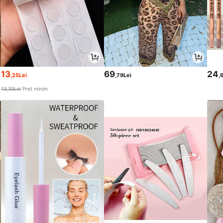
13
69
24
,25Lei
,79Lei
,
13,33Lei
Preț minim