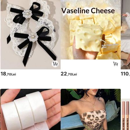
18
22
110
,70Lei
,70Lei