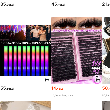
85
45
21
,99Lei
,49Lei
,8
55
14
50
,56Lei
,43Lei
,
14,49Lei
Preț minim
50,99L