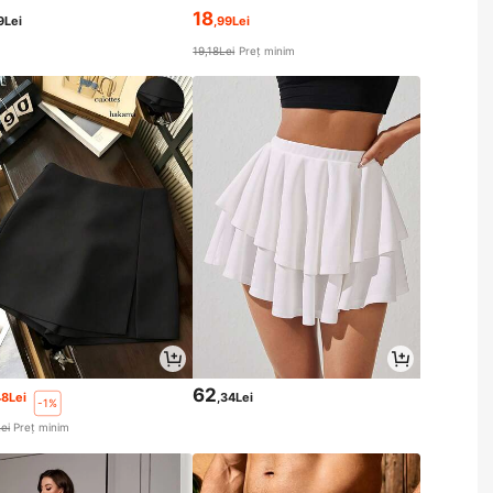
18
9Lei
,99Lei
19,18Lei
Preț minim
62
48Lei
,34Lei
-1%
ei
Preț minim