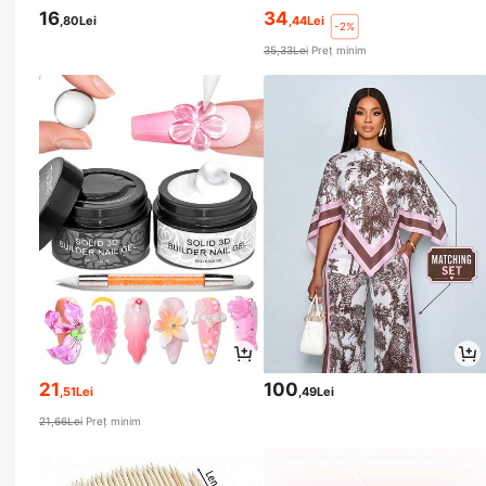
16
34
,80Lei
,44Lei
-2%
35,33Lei
Preț minim
21
100
,51Lei
,49Lei
21,66Lei
Preț minim