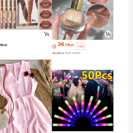
36
66Lei
,79Lei
-14%
43,28Lei
Preț minim