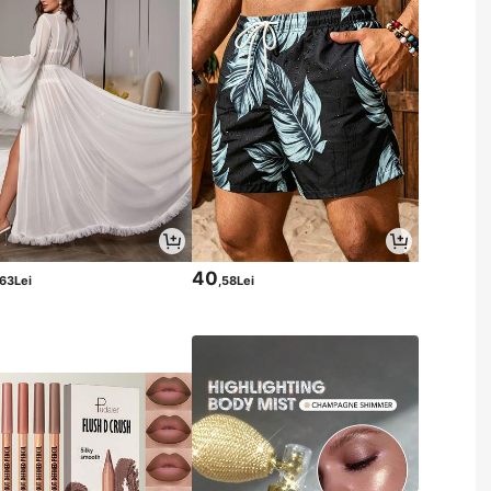
40
,63Lei
,58Lei