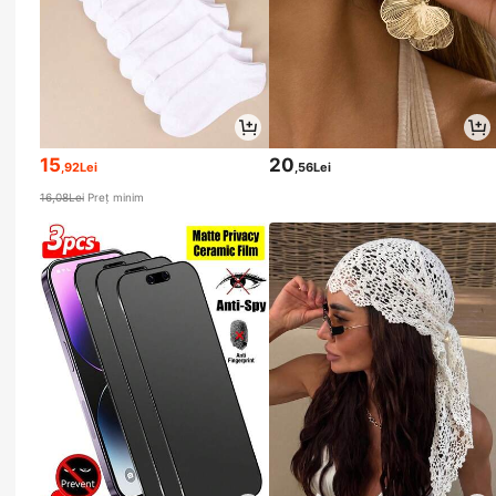
15
20
,92Lei
,56Lei
16,08Lei
Preț minim