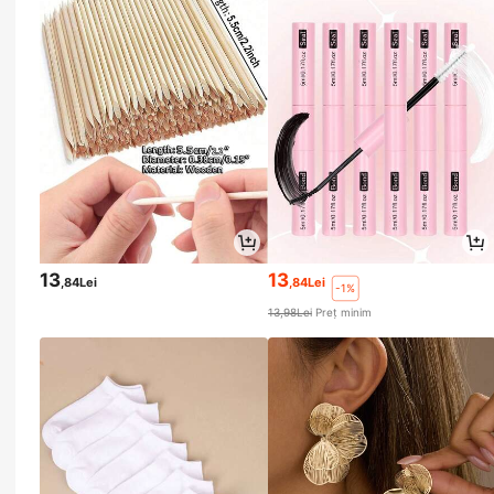
13
13
,84Lei
,84Lei
-1%
13,98Lei
Preț minim