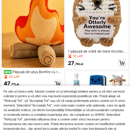
toase.
1 păpușă de vidră de mare tricotată
manual, drăguță păpușă din lână tri
10 Left
cotată, cu un card pozitiv, potrivită
27
pentru decorarea biroului acasă. La
,76Lei
ba vidrei este atașată cu un card cu
mesajul cald "Ești minunată de o vid
Păpușă din pluș Bonfire cu ra
NEW
ră", oferind un cadou plăcut prieteni
mură de copac realistă, 25 cm/9,84
30 Left
lor, colegilor sau rudelor care au ne
inch, jucărie moale și pufoasă, pern
47
voie de mementouri drăguțe pentru
ă din pluș în formă de flacără realist
,77Lei
a fi impresionanți.
ă, decor pentru interior și camping î
Pe site-ul nostru web, folosim cookie-uri și tehnologii similare pentru a vă oferi serviciul
n aer liber, accesoriu pentru atmosf
eră de Crăciun, zi de naștere și petr
solicitat și pentru a vă oferi cea mai bună experiență posibilă pe site. Puteți alege să
ecere, cadou de sărbătoare pentru f
"Refuzați Tot", să "Acceptați Tot" sau să vă setați preferințele pentru cookie-uri în orice
amilie, prieteni și copii
moment. Selectând "Acceptați Tot", vom seta toate cookie-urile opționale, care ne ajută
să analizăm traficul, să oferim funcționalități îmbunătățite și să personalizăm conținutul
și reclamele pentru a completa experiența dvs. de cumpărare cu SHEIN. Selectând
"Refuzați Tot", permiteți utilizarea doar a cookie-urilor strict necesare pentru
funcționarea site-ului nostru web. Puteți dezactiva aceste cookie-uri modificând setările
browserului dvs., dar acest lucru poate afecta modul în care funcționează site-ul.