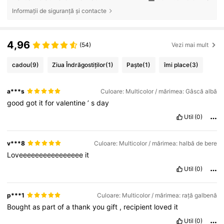
Informații de siguranță și contacte
4,96
(54)
Vezi mai mult
cadou
(9)
Ziua Îndrăgostiților
(1)
Paște
(1)
îmi place
(3)
a***s
Culoare: Multicolor / mărimea: Gâscă albă
good
got
it
for
valentine
’
s
day
Util
(0)
v***8
Culoare: Multicolor / mărimea: halbă de bere
Loveeeeeeeeeeeeeeee
it
Util
(0)
p***1
Culoare: Multicolor / mărimea: rață galbenă
Bought
as
part
of
a
thank
you
gift
,
recipient
loved
it
Util
(0)