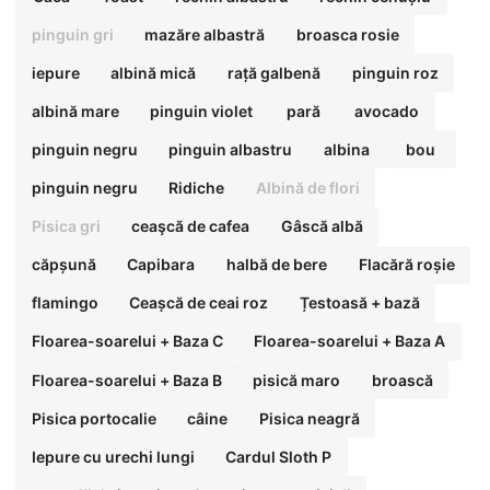
pinguin gri
mazăre albastră
broasca rosie
iepure
albină mică
rață galbenă
pinguin roz
albină mare
pinguin violet
pară
avocado
pinguin negru
pinguin albastru
albina
bou
pinguin negru
Ridiche
Albină de flori
Pisica gri
ceaşcă de cafea
Gâscă albă
căpșună
Capibara
halbă de bere
Flacără roșie
flamingo
Ceașcă de ceai roz
Țestoasă + bază
Floarea-soarelui + Baza C
Floarea-soarelui + Baza A
Floarea-soarelui + Baza B
pisică maro
broască
Pisica portocalie
câine
Pisica neagră
Iepure cu urechi lungi
Cardul Sloth P