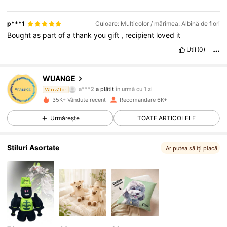
p***1
Culoare: Multicolor / mărimea: Albină de flori
Bought
as
part
of
a
thank
you
gift
,
recipient
loved
it
Util
(0)
WUANGE
1.1K Urmăritori
4,93
a***2
a plătit
în urmă cu 1 zi
Vânzător
35K+ Vândute recent
Recomandare 6K+
1.1K Urmăritori
4,93
Urmărește
TOATE ARTICOLELE
Stiluri Asortate
1.1K Urmăritori
4,93
Ar putea să îți placă
1.1K Urmăritori
4,93
1.1K Urmăritori
4,93