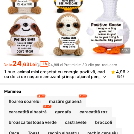
1/67
24
,63Lei
-1%
De la
24,88Lei
Preț minim 30 zile pre-reducere
1 buc. animal mini croșetat cu energie pozitivă, cad
4,96
ou de zi de naștere amuzant și inspirațional pen
(54)
tru femei, bărbați, prieteni, colegi, forme de rec
hin, rață, pisică, vine cu card de energie pozitivă, d
ecorațiune caldă și drăguță pentru zi de naștere, Cr
Mărimea
ăciun, Ziua Îndrăgostiților
4 left
2 left
floarea soarelui
mazăre galbenă
6 left
caracatiță albastră
garoafa
caracatiță roz
broasca testoasa verde
castravete
broccoli
Caca
Toast
rechin albastru
rechin cenușiu