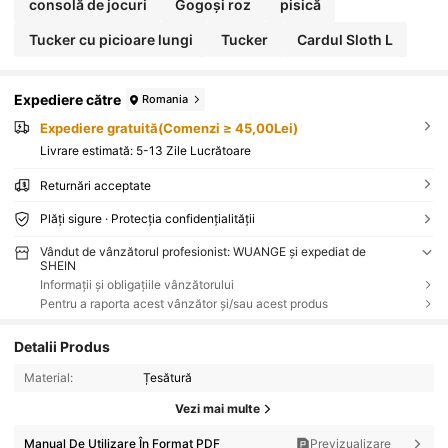
consolă de jocuri
Gogoși roz
pisică
Tucker cu picioare lungi
Tucker
Cardul Sloth L
Expediere către
Romania
Expediere gratuită(Comenzi ≥ 45,00Lei)
Livrare estimată:
5-13 Zile Lucrătoare
Returnări acceptate
Plăți sigure · Protecția confidențialității
Vândut de vânzătorul profesionist: WUANGE și expediat de
SHEIN
Informații și obligațiile vânzătorului
Pentru a raporta acest vânzător și/sau acest produs
Detalii Produs
Material:
Țesătură
Vezi mai multe
Manual De Utilizare În Format PDF
Previzualizare