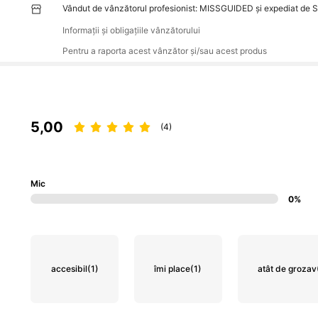
Vândut de vânzătorul profesionist: MISSGUIDED și expediat de 
Informații și obligațiile vânzătorului
Pentru a raporta acest vânzător și/sau acest produs
5,00
(4)
Mic
0%
accesibil
(1)
îmi place
(1)
atât de grozav