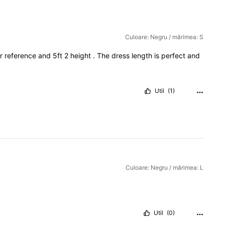
Culoare: Negru / mărimea: S
or
reference
and
5ft
2
height
.
The
dress
length
is
perfect
and
Util
(1)
Culoare: Negru / mărimea: L
Util
(0)