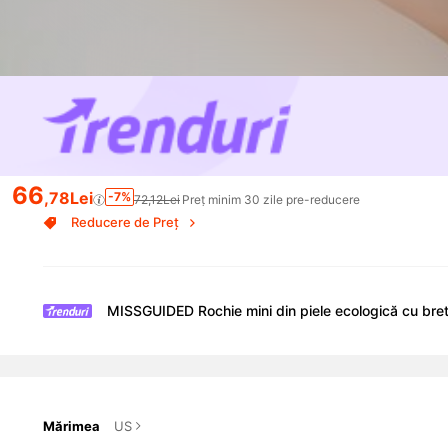
66
,78Lei
-7%
72,12Lei
Preț minim 30 zile pre-reducere
Reducere de Preț
MISSGUIDED Rochie mini din piele ecologică cu bretel
Mărimea
US