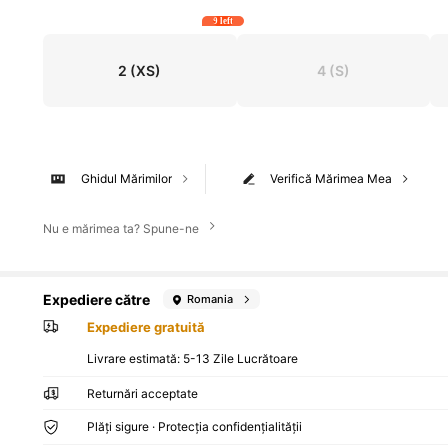
9 left
2
(XS)
4
(S)
Ghidul Mărimilor
Verifică Mărimea Mea
Nu e mărimea ta? Spune-ne
Expediere către
Romania
Expediere gratuită
Livrare estimată:
5-13 Zile Lucrătoare
Returnări acceptate
Plăți sigure · Protecția confidențialității