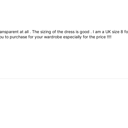
ransparent
at
all
.
The
sizing
of
the
dress
is
good
.
I
am
a
UK
size
8
f
ou
to
purchase
for
your
wardrobe
especially
for
the
price
!!!!