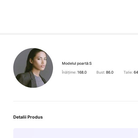
Modelul poartă:
S
Înălțime:
168.0
Bust:
86.0
Talie:
64
Detalii Produs