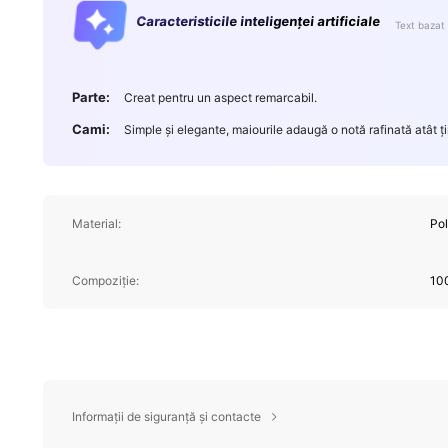
Caracteristicile inteligenței artificiale
Text bazat 
Parte:
Creat pentru un aspect remarcabil.
Cami:
Simple și elegante, maiourile adaugă o notă rafinată atât ți
Material:
Pol
Compoziție:
10
Informații de siguranță și contacte