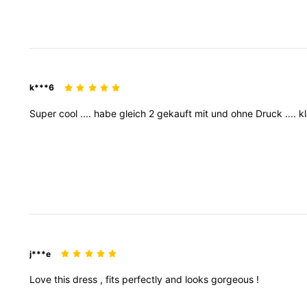
k***6
Super
cool
....
habe
gleich
2
gekauft
mit
und
ohne
Druck
....
k
j***e
Love
this
dress
,
fits
perfectly
and
looks
gorgeous
!