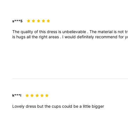
s***5
The
quality
of
this
dress
is
unbelievable
.
The
material
is
not
t
is
hugs
all
the
right
areas
.
I
would
definitely
recommend
for
y
k***l
Lovely
dress
but
the
cups
could
be
a
little
bigger