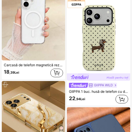
Carcasă de telefon magnetică rezistentă la șocuri, stil simplu, carcasă magnetică transparentă, design clasic, compatibilă cu încărcare wireless, anti-gălbenire, compatibilă cu 17, 16, 15, 14, 13, 12, 11 Pro și Pro Max, rezistentă la zgârieturi, durabilă, subțire și ușoară, cadou de primăvară, cadou de Paște, ziua de naștere a mamei
18
,39Lei
GllPPA WILD
GIIPPA 1 buc. husă de telefon cu design cu pui de dachshund cu păr lung pe fundal galben cu polcă negre, compatibilă cu Phone 17 Pro Max, Phone 16 Pro Max, 15 Pro Max, 14 Pro Max, stil coreean, modă de lux, amuzantă, compatibilă cu 11/12/13/14/15/16 Pro Max Plus, design elegant potrivit pentru bărbați și femei, cadou perfect pentru iubită de Crăciun, Ziua Îndrăgostiților, Paște, sezonul nunților și zi de naștere!
22
,94Lei