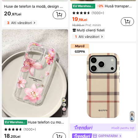
Husă transparentă rezistentă la șocuri cu stras și paiete, 1 buc, cu model strălucitor cer stelat de 2,0 mm grosime, compatibilă cu 11/12/13/14 Pro Max/Xs/Xr/7 Plus/8 Plus/8/Se2, anti-cădere, rezistentă la zgârieturi, cadou de zi de naștere pentru petrecere, estetică
EU Warehouse
Huse de telefon la modă, design minimalist și drăguț, model cu buline negre și albe, potrivite pentru seria 11 până la 17, inclusiv versiunile Pro Max.
-2%
20
(1000+)
,97Lei
19
,19Lei
3
Alți vânzători
19,66Lei
Preț minim
Mulți clienți fideli
1
Alți vânzători
11
Huse telefon cu model floare de ibisc, compatibilă cu Samsung, impermeabilă, rezistentă la șocuri, anti-cădere, anti-zgârieturi, estetică
EU Warehouse
(1000+)
18
GIIPPAFARM
,20Lei