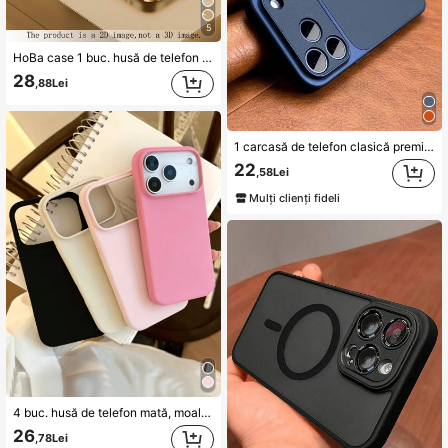
5
HoBa case 1 buc. husă de telefon din sticlă călită cu model de marmură, margini aurii și dungi aurii, compatibilă cu 17 Pro Max, 16 Pro Max, 15 Pro Max, 14 Pro Max, stil coreean fashion, husă de telefon amuzantă, compatibilă cu 11/12/13/14/15/16 Pro Max Plus, design elegant, unisex, cadou ideal pentru prietenă de Paște, primăvară sau aniversare
28
,88Lei
1 carcasă de telefon clasică premium din piele, albastru safir, rezistentă la șocuri, cu margini moi, compatibilă cu 16/16pro/16plus/16promax/15/15 Plus/15 Pro/15 Pro Max/14 Pro Max/14 Pro/14 Plus/14/13Pro Max/13pro/13/13mini/SE3/7/8/SE2/12 Pro Max/12 Pro/12/12 Mini/11 Pro Max/11/17/17pro/17promax
22
,58Lei
Mulți clienți fideli
4 buc. husă de telefon mată, moale, din TPU, minimalistă, personalizată, rezistentă la șocuri, cu acoperire completă, compatibilă cu Apple 17 16 15 14 13 12 11 Pro Max Air
26
,78Lei