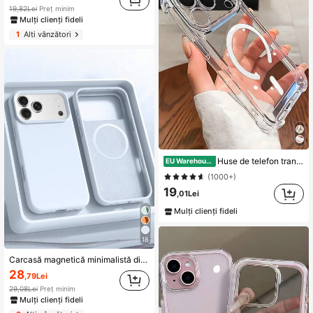
19,82Lei
Preț minim
Mulți clienți fideli
1
Alți vânzători
Huse de telefon transparente cu adsorbție magnetică, stil magnetic, rezistente la șocuri, compatibile cu 17 Pro Max/17 Pro/17 Air/17/16 Pro Max/16 Pro/16 Plus/16 E/16/15 Pro Max/15 Pro/15 Plus/15/14 Pro Max/14 Pro/14 Plus/14/13 Pro Max/13/13 Pro/13 Mini/12 Pro Max/12/12 Pro/12 Mini/11/11 Pro/11 Pro Max/Xs/X/Xr/Xs Max/7 Plus/8 Plus/7g/8g, colțuri rezistente la șocuri, cadou de primăvară, zi de naștere, profesional, pentru întoarcerea la școală
EU Warehouse
(1000+)
19
,01Lei
Mulți clienți fideli
18
Carcasă magnetică minimalistă din silicon albastru deschis, rezistentă la șocuri, cu încărcare wireless, 1 buc. Compatibilă cu 17 Air 16 14 13 12 15 Pro Max Plus, cu protecție din catifea pentru cameră, cadou de ziua de naștere pentru birou
28
,79Lei
29,08Lei
Preț minim
Mulți clienți fideli