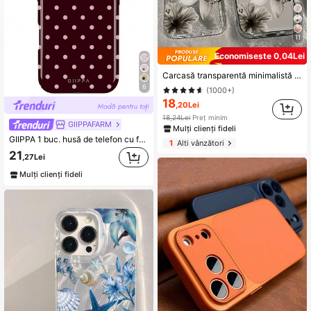
11
Economisește 0,04Lei
Carcasă transparentă minimalistă cu model floral, cu protecție pentru lentile, anti-cădere, potrivită pentru iPhone 16 Pro Max, 17/16/15/14 Plus, 13/12/11, Air
6
(1000+)
18
,20Lei
18,24Lei
Preț minim
GIIPPAFARM
Mulți clienți fideli
GIIPPA 1 buc. husă de telefon cu fundal bordo și model cu buline roz, pentru Phone 17 Pro Max, compatibilă cu Phone 16 Pro Max, 15 Pro Max, 14 Pro Max, stil coreean, de modă, elegantă și amuzantă, compatibilă cu 11/12/13/14/15/75 Pro Max Plus, design elegant potrivit pentru bărbați și femei, cadou perfect pentru iubită
1
Alți vânzători
21
,27Lei
Mulți clienți fideli