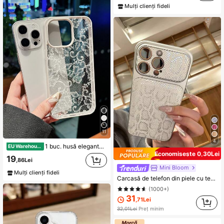
Mulți clienți fideli
11
4
1 buc. husă elegantă de telefon albă din dantelă cu model floral, protecție șoc-absorbantă din TPU, compatibilă cu 17/16/15/14/13/12/11/Pro/Pro Max/Plus, potrivită ca cadou pentru familie, cupluri și prieteni
EU Warehouse
Economisește 0,30Lei
19
,86Lei
Mini Bloom
Mulți clienți fideli
Carcasă de telefon din piele cu textură de piele de șarpe, rezistentă la șocuri, compatibilă cu 17 Pro Max, 16, 15, 14 Pro Max, 16 Pro Max, moale, anti-cădere, pentru bărbați și femei, cadou de ziua de naștere, aniversare
(1000+)
31
,71Lei
32,01Lei
Preț minim