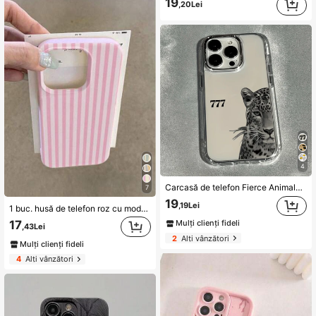
19
,20Lei
4
Carcasă de telefon Fierce Animals, 1 buc., metalică, transparentă, minimalistă, cu protecție pentru lentile, anti-cădere, cu model Lucky Leopard 777, personalizată, compatibilă cu 16 Pro Max, 17/16/15/14 Plus/13/12/11, Air
7
19
,19Lei
1 buc. husă de telefon roz cu model dungat, textură de piele cu găuri mari, rezistentă la șocuri, din material TPU, potrivită ca cadou de sărbători, compatibilă cu Apple Xs/Xsmax/Xr/11 12 13 14 15 16pro/Promax/14 15 16plus/17, unisex
17
Mulți clienți fideli
,43Lei
2
Alți vânzători
Mulți clienți fideli
4
Alți vânzători