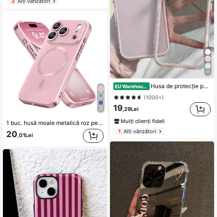
3
Alți vânzători
11
Husa de protecție pentru telefon smartphone, minimalistă de lux, culori uni alb, roz, negru, albastru, verde, fashion, 3-în-1, groasă, rigidă, cu bumper, personalizată, anti-șoc, acoperire completă, aspect transparent, cadou de primăvară, pentru zi de naștere, petrecere și celebrare, estetică
EU Warehouse
(1000+)
19
,29Lei
7
Mulți clienți fideli
1 buc. husă moale metalică roz pentru telefon, compatibilă cu 17e/17, 17 Air, 17 Pro, 17 Pro Max, design ultra-subțire, rezistentă la zgârieturi, absorbantă la șocuri, protecție completă pentru cameră, compatibilă și cu 18pro/18promax/18/13, 11, 16 Pro Max, 15, 14, 12, 16e, compatibilă cu Samsung Galaxy S26Ultra/S26Plus/S26/S26Edge/S26Pro/S25Ultra/S25Plus/S25FE/A57/A37/A17/A56/A36/A26/A55/A35/A25/A15
1
Alți vânzători
20
,01Lei