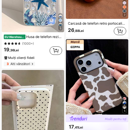
7
Carcasă de telefon retro portocalie de lux, culoare solidă, versiune îmbunătățită, convertibilă instantaneu în seria 17, compatibilă cu 17Air 16 15 14 13 Pro Max 17Pro 17Promax, fereastră mare pentru cameră, margini moi anti-cădere, carcasă rigidă, cadou de ziua de naștere de primăvară
5
26
,88Lei
Husa de telefon rezistentă la șocuri Ocean Elements, 1 buc, cu model floral, transparentă, compatibilă cu Samsung S24, S25, 16, 17 Pro Max
EU Warehouse
(1000+)
19
,36Lei
Mulți clienți fideli
3
Alți vânzători
5
17
,41Lei