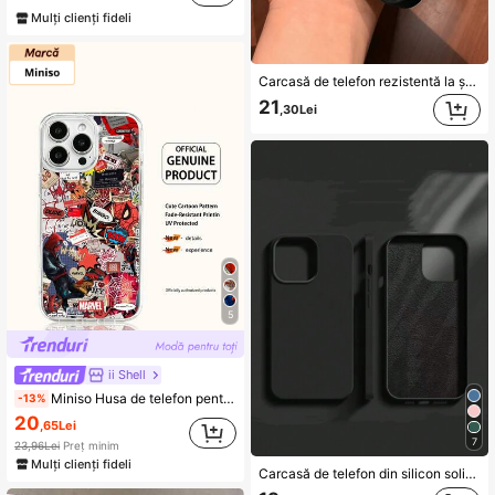
Mulți clienți fideli
Carcasă de telefon rezistentă la șocuri, cu încărcare wireless, tip magnetică de lux, compatibilă cu 17/16/15/14/13/12/11 Pro Max, cu carcasă de protecție semi-transparentă, cadou de afaceri
21
,30Lei
5
ii Shell
Miniso Husa de telefon pentru barbati Marvel Spider-Man & Iron Man cu desen animat, cu functie de incarcare magnetica, compatibila cu iPhone 17 Pro Max/17 Pro/Air/16 Pro Max/15 Plus/14/13/IP 17/15Pro/12 Pro/11/16 Plus/XR, husa protectoare Apple anti-soc si anti-zgarieturi
-13%
20
,65Lei
7
23,96Lei
Preț minim
Mulți clienți fideli
Carcasă de telefon din silicon solid, culoare neagră, rezistentă la șocuri, silicon lichid, culoare neagră, 1 buc., silicon lichid de lux, rezistentă la șocuri, compatibilă cu 16, 14, 13, 12, 11, 15 Pro Max, compatibilă și cu 12, 13, Mini, 14, 15, 16 Plus, carcasă de telefon protectoare din catifea, la modă, cadou de ziua de naștere, petrecere de aniversare, versiune internațională, nu versiunea națională