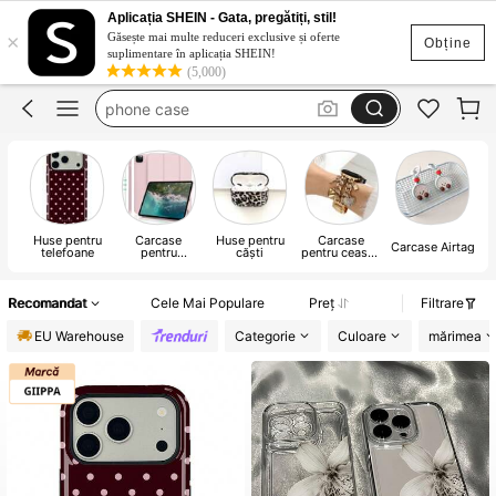
iphone 17 pro max case
Aplicația SHEIN - Gata, pregătiți, stil!
×
huse
Găsește mai multe reduceri exclusive și oferte
Obține
suplimentare în aplicația SHEIN!
phone case
(5,000)
huse iphone
θήκες redmi 13c 5g
iphone 17 pro max case
Huse pentru
Carcase
Huse pentru
Carcase
Carcase Airtag
telefoane
pentru
căști
pentru ceasuri
pe
tampoane
inteligente și
curea pentru
ceas
Recomandat
Cele Mai Populare
Preț
Filtrare
EU Warehouse
Categorie
Culoare
mărimea