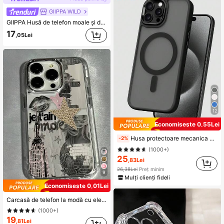
GllPPA WILD
GIIPPA Husă de telefon moale și drăguță cu buline albe, stil Y2K, compatibilă cu 17/16/15/14/13/12/11 Pro Max, estetică
17
,05Lei
12
Economisește 0,55Lei
Husa protectoare mecanica Koolife compatibila cu Apple Phone 17proMax, suporta incarcarea wireless magnetica, senzatie tactila la presiune, aspect vizual misterios cu nisip lustruit, combinatie anti-alunecare din doua materiale, material PC+TPU, compatibila cu 18pro/18pro Max/17ProMax/17/Apple 17Pro/Apple 17Air/16/16pro/16plus/16promax/Iphone11/11pro/11promax/12/12pro/12 Promax/13/13pro/13promax/14/14plus/14pr
-2%
(1000+)
25
,83Lei
26,38Lei
Preț minim
9
Mulți clienți fideli
Economisește 0,01Lei
Carcasă de telefon la modă cu elemente de colaj din aliaj, element Lips, ramă metalică vintage, 1 buc. Carcasă de telefon transparentă personalizată, model de colaj cu puzzle-uri de frumusețe englezești, cu stele și elemente de glob disco, compatibilă cu 16 Pro Max, 17/16/15/14 Plus, 13/12/11, cadou de aniversare cu arc pneumatic, sărbătoare de ziua de naștere
(1000+)
19
,81Lei