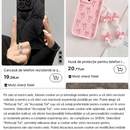
Husă de protecție pentru telefon la modă cu fundiță pictată, bambu înalt roz, decupaj precis și brățară cu fluture și perle, 1 buc., husă de protecție la modă cu fundiță, compatibilă cu 11/12/13/14/15/16/16promax, husă de protecție la modă rezistentă la șocuri, compatibilă cu 17/17pro/17promax/Air, husă de protecție moale și confortabilă, compatibilă cu Samsung S26/S25/S23/S22/S21/S26 Plus/S26 Ultra, husă de telefon drăguță
20
,77Lei
Carcasă de telefon rezistentă la șocuri TPU cu elemente negre din plante, compatibilă cu Apple Magic Cube, cu margini netede, pictură în frunze de migdal, compatibilă cu XR/7/8, compatibilă cu 15 Pro Max, compatibilă cu 13, compatibilă cu 14, carcasă moale TPU anti-cădere vopsită, compatibilă cu Galaxy S24, compatibilă cu Galaxy S24+, compatibilă cu Galaxy S24 Ultra, compatibilă cu Galaxy S22, compatibilă cu Galaxy A13 4G, compatibilă cu Galaxy A52, A52s 5G, compatibilă cu Redmi Note 11, 11 Lite, versiune internațională, nu versiunea națională, cadou de primăvară
19
Mulți clienți fideli
,26Lei
Mulți clienți fideli
Pe site-ul nostru web, folosim cookie-uri și tehnologii similare pentru a vă oferi serviciul
solicitat și pentru a vă oferi cea mai bună experiență posibilă pe site. Puteți alege să
"Refuzați Tot", să "Acceptați Tot" sau să vă setați preferințele pentru cookie-uri în orice
moment. Selectând "Acceptați Tot", vom seta toate cookie-urile opționale, care ne ajută
să analizăm traficul, să oferim funcționalități îmbunătățite și să personalizăm conținutul
și reclamele pentru a completa experiența dvs. de cumpărare cu SHEIN. Selectând
"Refuzați Tot", permiteți utilizarea doar a cookie-urilor strict necesare pentru
funcționarea site-ului nostru web. Puteți dezactiva aceste cookie-uri modificând setările