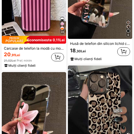
24
6
Economisește 0,11Lei
Husă de telefon din silicon lichid cu model God Glory Plan, protecție completă a corpului, rezistentă la șocuri și căderi, carcasă moale din TPU și cauciuc, compatibilă cu și compatibilă cu Samsung Galaxy A54/A14/A12/A13/A15/A32/A33/A24/A52S/S20/S21/S22/S23/S24/S23Plus/S24ultra
Carcase de telefon la modă cu model minimalist roz cu dungi, 1 buc., model minimalist roz maro cu dungi, model artistic colorat cu dungi, carcasă lucioasă 2 în 1, acoperire completă, carcasă rigidă pentru telefon, compatibilă cu Samsung/11/12/13/14/15/16/17 Pro Max, versiune internațională, nu versiunea națională, carcasă de ziua de naștere de primăvară
18
,30Lei
20
,91Lei
Mulți clienți fideli
21,02Lei
Preț minim
Mulți clienți fideli