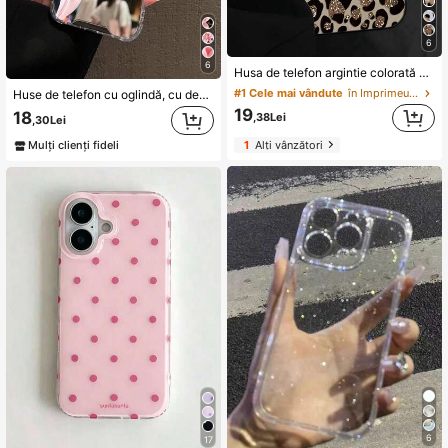
6
6
Husa de telefon argintie colorată cu imprimeu leopard pentru Phone 16 15 14 13 12 11 Pro Max, carcasa protectoare rezistentă la șocuri cu acoperire completă, estetică, de lux, elegantă, slim fit, rezistentă la zgârieturi, durabilă, ușoară
#1 Cele mai vândute
în Imprimeu animal Carcase de telefon
Huse de telefon cu oglindă, cu design realist cu crin roz, compatibilă cu 11/12/13/14/15/16/17/17pro/17e/17air/17pro Max și Galaxy/A54/A14/A12/A13/A15/A32/A33/A24/A52S/S20/S21/S22/S23/S24/S23Plus/S24ultra/S25/A15/A33/A23/S26/S26ultra/S25/S25ultra, husă de protecție transparentă, design floral, potrivită pentru femei și fete
19
18
,38Lei
,30Lei
1
Alți vânzători
Mulți clienți fideli
6
17