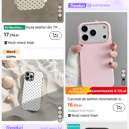
GIIPPAFARM
7
Huse telefon din TPU cu buline, alb-negru, mate, rezistente la șocuri, cu textură litchi, compatibile cu 12 13 14 15 16 17 Pro Max, A55/54/53/52/51, seria S25/24/23/22/21, cadou de primăvară pentru petrecere, zi de naștere, aniversare, mamă, estetic
EU Warehouse
17
,70Lei
Mulți clienți fideli
4
Economisește 0,12Lei
Carcasă de telefon minimalistă roz, culoare solidă, la modă, cu dopamină, compatibilă cu 17 Pro Max/17 Pro/17 Air/17/16 Pro Max/16 Pro/16/16 Plus/15/15 Pro Max/15 Pro/15 Plus/11/12/13/14 Pro Max/12 Pro/12 Pro Max/13 Pro/13 Pro Max/7 Plus/14 Pro/14 Pro Max/14 Plus, design moale și creativ, pentru bărbați și femei, cadou de primăvară
16
,91Lei
17,03Lei
Preț minim
Mulți clienți fideli
6