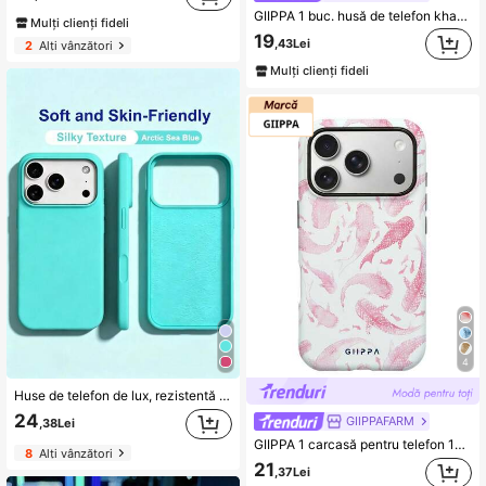
GIIPPA 1 buc. husă de telefon khaki cu design asimetric în carouri, compatibilă cu Phone 17 Pro Max, Phone 16 Pro Max, 15 Pro Max, 14 Pro Max, 11/12/13/14/15/16 Pro Max Plus, stil coreean, modă premium, design elegant și amuzant pentru bărbați și femei, cadou perfect pentru iubită de Crăciun, Ziua Îndrăgostiților, Paște, sezonul nunților și zi de naștere
Mulți clienți fideli
19
,43Lei
2
Alți vânzători
Mulți clienți fideli
4
Huse de telefon de lux, rezistentă la șocuri, moale, bej, prietenoasă cu pielea, compatibilă cu 17 16 15 Pro 14 Plus 13 12 11 17 Pro Max Air XR XS Max X/XS 7/8 Plus 7/8, husă protectoare anti-cădere, fină, design durabil, material prietenos cu pielea
24
GIIPPAFARM
,38Lei
GIIPPA 1 carcasă pentru telefon 17 Pro Max cu design Whale Shark, potrivită pentru telefon 16 Pro Max, 15 Pro Max, 14 Pro Max, carcasă de telefon coreeană, elegantă și interesantă, compatibilă cu 11/12/13/14/15/16 Pro Max Plus, design elegant potrivit atât pentru bărbați, cât și pentru femei, cadou ideal pentru Crăciun, Ziua Îndrăgostiților, Paște, sezonul nunților și ziua de naștere pentru prietenă.
8
Alți vânzători
21
,37Lei