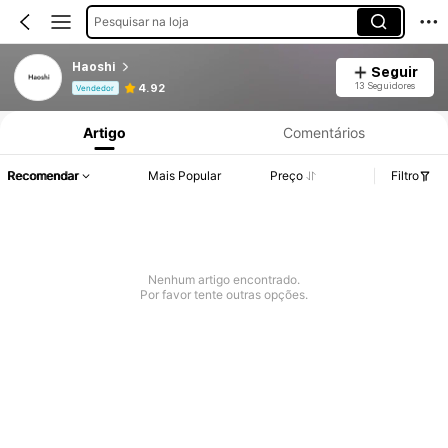
Pesquisar na loja
Haoshi
Seguir
Informações do Produto: Divulgação de Preço, Vendas e Detalhes de Stock.
13 Seguidores
4.92
Vendedor
Artigo
Comentários
Recomendar
Mais Popular
Preço
Filtro
Nenhum artigo encontrado.
Por favor tente outras opções.