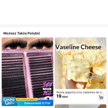
Możesz Także Polubić
Nowa gigantyczna zabawka do ści
19
skania w kształcie sera z nadzienie
,00zł
m, kwadratowa piłka serowa do ści
skania, realistyczna tekstura chleb
Zaoszczędź 0,11zł
a, powolne odbijanie, obudowa z T