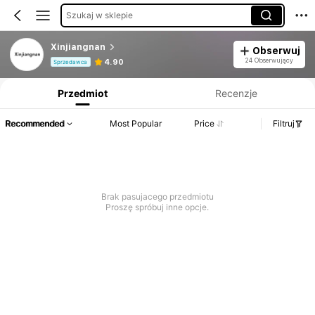
Szukaj w sklepie
Xinjiangnan
Obserwuj
Informacje o produkcie: Ujawnienie ceny, dane dotyczące sprzedaży i stanu magazynowego.
24 Obserwujący
4.90
Sprzedawca
Przedmiot
Recenzje
Recommended
Most Popular
Price
Filtruj
Brak pasujacego przedmiotu
Proszę spróbuj inne opcje.