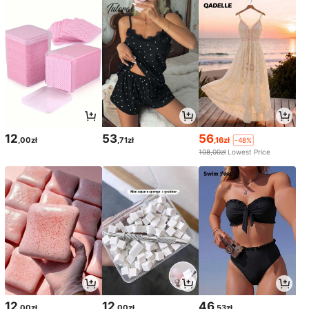
12
53
56
,00zł
,71zł
,16zł
-48%
108,00zł
Lowest Price
12
12
46
,00zł
,00zł
,53zł