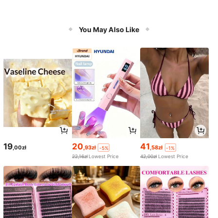
You May Also Like
19
20
41
,00zł
,93zł
,58zł
-5%
-1%
22,16zł
Lowest Price
42,00zł
Lowest Price