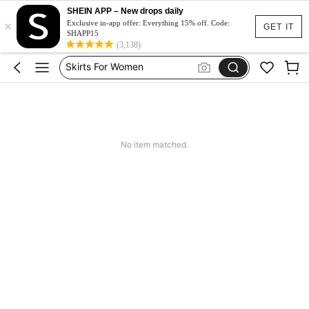
Squishy
SHEIN APP – New drops daily
×
Set 2 Piece Set Women
Exclusive in-app offer: Everything 15% off. Code:
GET IT
SHAPP15
Skirts For Women
(3,138)
Spódniczka Festiwal
Dluga Letnia Sukienka
No item matched.