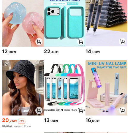
12
22
14
,00zł
,40zł
,00zł
20
13
16
,75zł
,00zł
,00zł
-3%
21,51zł
Lowest Price