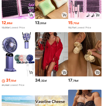
12
13
15
,89zł
,00zł
,70zł
13,00zł
Lowest Price
15,71zł
Lowest Price
31
34
17
,10zł
,32zł
,74zł
31,13zł
Lowest Price