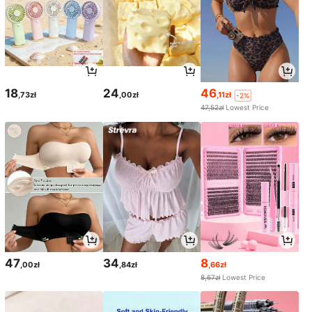
18
24
46
,73zł
,00zł
,11zł
-2%
47,52zł
Lowest Price
47
34
8
,00zł
,84zł
,66zł
8,67zł
Lowest Price